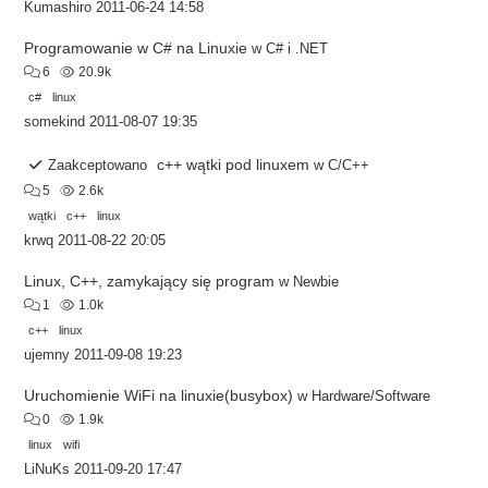
Kumashiro
2011-06-24 14:58
Programowanie w C# na Linuxie
w
C# i .NET
6
20.9k
c#
linux
somekind
2011-08-07 19:35
c++ wątki pod linuxem
Zaakceptowano
w
C/C++
5
2.6k
wątki
c++
linux
krwq
2011-08-22 20:05
Linux, C++, zamykający się program
w
Newbie
1
1.0k
c++
linux
ujemny
2011-09-08 19:23
Uruchomienie WiFi na linuxie(busybox)
w
Hardware/Software
0
1.9k
linux
wifi
LiNuKs
2011-09-20 17:47