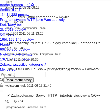
linux
ismail
2011-05-31 08:18
Bash - Linux - mini-commander
w
Newbie
8
6.0k
bash
linux
commander
case
paw1509
2011-06-11 13:20
Silnik graficzny irrLicht 1.7.2 - błędy kompilacji - netbeans Debian squeeze
4
3.4k
irrlicht
netbeans
debian
kompilacja
linux
Adler
2011-06-13 20:30
Lista TODO dla Linuksa w priorytetyzacją zadań
w
Hardware/Software
0
2.0k
linux
todo
organizer
wpisałem nick
2011-06-13 21:49
Serwer HTTP - interfejs sieciowy
Zaakceptowano
w
C/C++
3
2.5k
programowanie
sieciowe
linux