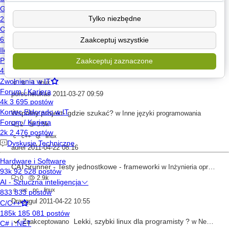
kompilowanie aplikacji git-cheetah na windowsie
w
C/C++
0
1.2k
Tylko niezbędne
linux
git
Zaakceptuj wszystkie
test30
2011-03-25 01:54
Odczytwyanie typu pliku, symulacja polecenia ls -l
w
Newbie
Zaakceptuj zaznaczone
0
2.6k
c
ls
-l
linux
porschelukas
2011-03-27 09:59
Wspólny projekt- gdzie szukać?
w
Inne języki programowania
2
3.5k
c
c++
qt
linux
aurel
2011-04-22 08:16
CATSrunner - Testy jednostkowe - frameworki
w
Inżynieria oprogramowania
0
2.9k
c
uc
pc
linux
Drauggul
2011-04-22 10:55
Lekki, szybki linux dla programisty ?
Zaakceptowano
w
Newbie