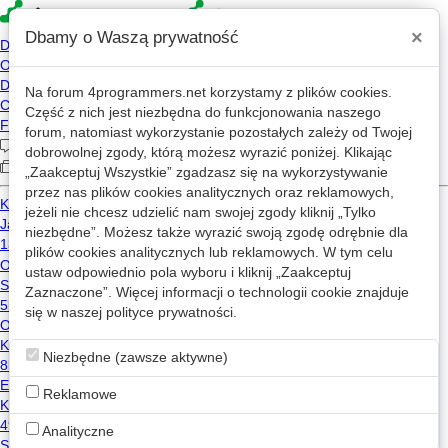
×
Dbamy o Waszą prywatność
Na forum
4programmers.net
korzystamy z plików cookies.
4p
Część z nich jest niezbędna do funkcjonowania naszego
Forum
forum, natomiast wykorzystanie pozostałych zależy od Twojej
dobrowolnej zgody, którą możesz wyrazić poniżej. Klikając
„Zaakceptuj Wszystkie” zgadzasz się na wykorzystywanie
przez nas plików cookies analitycznych oraz reklamowych,
Kategorie
Wszystkie
Wątki z: linux
jeżeli nie chcesz udzielić nam swojej zgody kliknij „Tylko
niezbędne”. Możesz także wyrazić swoją zgodę odrębnie dla
Zużycie pamięci i czas działania programu, linuks
w
Inżynieria oprogramowania
plików cookies analitycznych lub reklamowych. W tym celu
ustaw odpowiednio pola wyboru i kliknij „Zaakceptuj
5
5.8k
Zaznaczone”. Więcej informacji o technologii cookie znajduje
linux
się w naszej
polityce prywatności
.
protechnologia
2011-03-22 10:03
tryb wirtualny ubuntu
w
Hardware/Software
Niezbędne (zawsze aktywne)
8
5.1k
Reklamowe
ubuntu
linux
seven
Paweł Dmitruk
2011-03-22 19:32
Analityczne