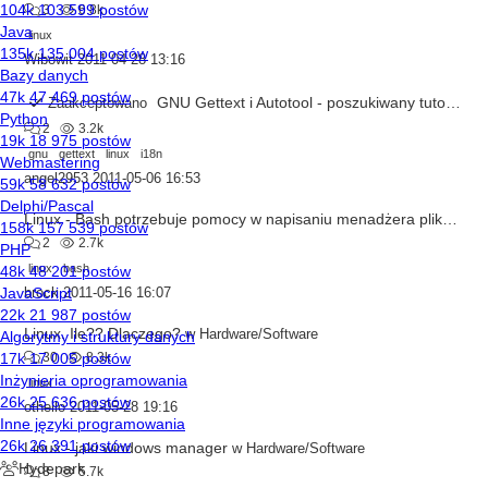
3
6.8k
linux
Wibowit
2011-04-28 13:16
GNU Gettext i Autotool - poszukiwany tutorial
Zaakceptowano
w
2
3.2k
gnu
gettext
linux
i18n
angel2953
2011-05-06 16:53
Linux - Bash potrzebuje pomocy w napisaniu menadżera plików
w
I
2
2.7k
linux
bash
brock
2011-05-16 16:07
Linux. Ile?? Dlaczego?
w
Hardware/Software
30
8.3k
linux
othello
2011-05-28 19:16
Linux - jaki windows manager
w
Hardware/Software
8
5.7k