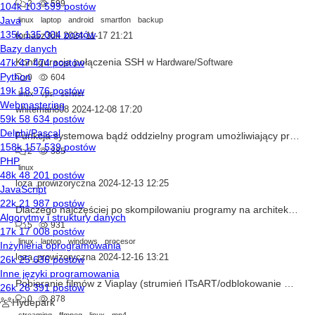
2
599
linux
laptop
android
smartfon
backup
tomasz3dk
2024-11-17 21:21
Konfiguracja połączenia SSH
w
Hardware/Software
0
604
linux
vps
serwer
whiteman808
2024-12-08 17:20
Funkcja systemowa bądź oddzielny program umożliwiający pracę pojedyńczego rdzenia procesora maxymalnie np 1300 mhz
2
385
linux
loza_prowizoryczna
2024-12-13 12:25
Dlaczego najczęściej po skompilowaniu programy na architekturę RISC są większe niż na architekturę CISC?
5
931
linux
laptop
windows
procesor
loza_prowizoryczna
2024-12-16 13:21
Pobieranie filmów z Viaplay (strumień ITsART/odblokowanie DRM)
0
878