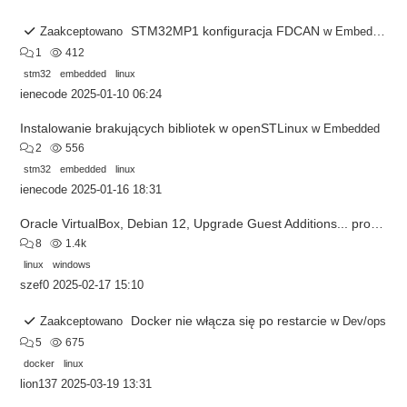
STM32MP1 konfiguracja FDCAN
Zaakceptowano
w
Embedded
1
412
stm32
embedded
linux
ienecode
2025-01-10 06:24
Instalowanie brakujących bibliotek w openSTLinux
w
Embedded
2
556
stm32
embedded
linux
ienecode
2025-01-16 18:31
Oracle VirtualBox, Debian 12, Upgrade Guest Additions... problem
8
1.4k
linux
windows
szef0
2025-02-17 15:10
Docker nie włącza się po restarcie
Zaakceptowano
w
Dev/ops
5
675
docker
linux
lion137
2025-03-19 13:31