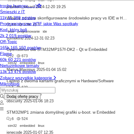
streaming
ffmpeg
linux
mp4
phantom_wizard
2024-12-20 19:25
Własne od zera skonfigurowane środowisko pracy vs IDE
w
Hardware/Software
14
1.9k
1
linux
programowanie
ide
somekind
2024-12-31 02:23
Openstlinux dla STM32MP157f-DK2 - Qt
w
Embedded
2
673
stm32
embedded
linux
Marius.Maximus
2025-01-04 15:02
Laptop z dwoma kartami graficznymi
w
Hardware/Software
6
630
linux
windows
laptop
obscurity
2025-01-06 18:23
STM32MP1 zmiana domyślnej grafiki u-boot.
w
Embedded
6
524
stm32
embedded
linux
ienecode
2025-01-07 12:35