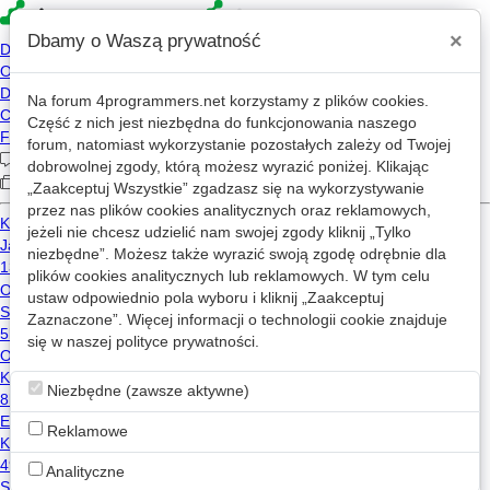
×
Dbamy o Waszą prywatność
Na forum
4programmers.net
korzystamy z plików cookies.
4p
Część z nich jest niezbędna do funkcjonowania naszego
Forum
forum, natomiast wykorzystanie pozostałych zależy od Twojej
dobrowolnej zgody, którą możesz wyrazić poniżej. Klikając
„Zaakceptuj Wszystkie” zgadzasz się na wykorzystywanie
przez nas plików cookies analitycznych oraz reklamowych,
Kategorie
Wszystkie
Wątki z: linux
jeżeli nie chcesz udzielić nam swojej zgody kliknij „Tylko
niezbędne”. Możesz także wyrazić swoją zgodę odrębnie dla
Programista nr 115. Jak działa Internet. Model OSI, warstwa fizyczna, adresy MAC i IP
plików cookies analitycznych lub reklamowych. W tym celu
ustaw odpowiednio pola wyboru i kliknij „Zaakceptuj
0
640
5
Zaznaczone”. Więcej informacji o technologii cookie znajduje
linux
bezpieczeństwo
angular
windows
się w naszej
polityce prywatności
.
Magazyn Programista
2024-10-08 10:16
Faszyzacja projektów open-source
w
Off-Topic
Niezbędne (zawsze aktywne)
12
1.0k
Reklamowe
linux
opensource
loza_prowizoryczna
2024-10-29 10:22
Analityczne