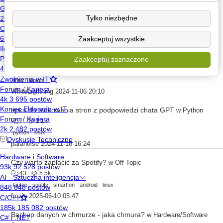
Program zapisujący tekst do plików audio na Linux
w
Hardware/Software
0
773
Tylko niezbędne
linux
Zaakceptuj wszystkie
Cimron
2024-11-03 22:39
Tańsza alternatywa dla Macbook Air
w
Hardware/Software
Zaakceptuj zaznaczone
24
4.9k
linux
laptop
WhiteLightning
2024-11-06 20:10
apka do blokowania stron z podpowiedzi chata GPT
w
Python
7
1.1k
python
linux
paranoise
2024-11-18 16:24
Czy warto zapłacić za Spotify?
w
Off-Topic
43
5.5k
laptop
spotify
smartfon
android
linux
froziu
2025-06-10 05:47
Backup danych w chmurze - jaka chmura?
w
Hardware/Software