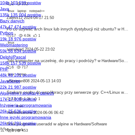
2
392
linux
laptop
notepad++
Zaless12
2024-04-17 21:50
Po co używać arch linux lub innych dystybucji niż ubuntu?
w
Hardware/Software
17
4.0k
1
linux
somekind
2024-05-22 23:02
Jaki komputer na uczelnię, do pracy i podróży?
w
Hardware/Software
6
717
linux
laptop
whiteman808
2024-05-13 14:03
Szukam osoby do współpracy przy serwerze gry. C++/Linux
w
Ogłos
13
1.3k
1
c++
linux
YetAnohterone
2024-06-06 06:42
Brak programu useradd w alpine
w
Hardware/Software
1
453