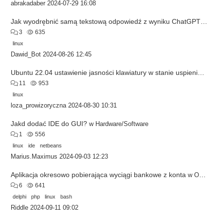
abrakadaber
2024-07-29 16:08
Jak wyodrębnić samą tekstową odpowiedź z wyniku ChatGPT w skrypcie automatyzacji?
3
635
linux
Dawid_Bot
2024-08-26 12:45
Ubuntu 22.04 ustawienie jasności klawiatury w stanie uspienia
w
Ha
11
953
linux
loza_prowizoryczna
2024-08-30 10:31
Jakd dodać IDE do GUI?
w
Hardware/Software
1
556
linux
ide
netbeans
Marius.Maximus
2024-09-03 12:23
Aplikacja okresowo pobierająca wyciągi bankowe z konta
w
Ogłoszenia drobne
6
641
delphi
php
linux
bash
Riddle
2024-09-11 09:02