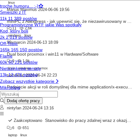
linux
Marius.Maximus
2024-06-06 19:56
miniPC z Aliexpress - jak upewnić się, że niezawirusowany
w
Hardwa
11
2.6k
windows
linux
99xmarcin
2024-06-13 18:09
Dual boot proxmox i win11
w
Hardware/Software
9
1.9k
linux
windows
proxmox
somekind
2024-06-24 22:23
Podpięcie akcji w roli domyślnej dla mime application/x-executable
0
372
linux
nintyfan
2024-06-24 13:16
Stanowisko do pracy zdalnej wraz z okazjonalnym odwiedzaniem biura.
Zaakceptowano
6
651
laptop
linux