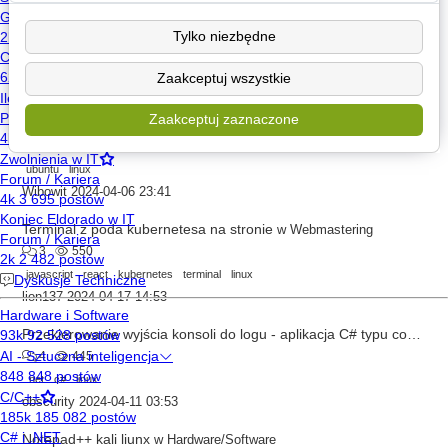
Windows 10 + Linux do pracy
w
Hardware/Software
Tylko niezbędne
3
575
windows
linux
laptop
Zaakceptuj wszystkie
elwis
2024-04-04 20:51
Zaakceptuj zaznaczone
Pliki Ubuntu - zapychają HDD
Zaakceptowano
w
Hardware/Software
5
900
ubuntu
linux
Wibowit
2024-04-06 23:41
Terminal z poda kubernetesa na stronie
w
Webmastering
3
550
javascript
react
kubernetes
terminal
linux
lion137
2024-04-17 14:53
Przekierowanie wyjścia konsoli do logu - aplikacja C# typu console na linuxie
4
445
.net
c#
linux
obscurity
2024-04-11 03:53
Notepad++ kali liunx
w
Hardware/Software