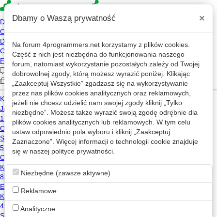
×
Dbamy o Waszą prywatność
Na forum
4programmers.net
korzystamy z plików cookies.
4p
Część z nich jest niezbędna do funkcjonowania naszego
Forum
forum, natomiast wykorzystanie pozostałych zależy od Twojej
dobrowolnej zgody, którą możesz wyrazić poniżej. Klikając
„Zaakceptuj Wszystkie” zgadzasz się na wykorzystywanie
przez nas plików cookies analitycznych oraz reklamowych,
Kategorie
Wszystkie
Wątki z: linux
jeżeli nie chcesz udzielić nam swojej zgody kliknij „Tylko
niezbędne”. Możesz także wyrazić swoją zgodę odrębnie dla
Jaki system operacyjny wybrać dla serwera?
w
Hardware/Software
plików cookies analitycznych lub reklamowych. W tym celu
ustaw odpowiednio pola wyboru i kliknij „Zaakceptuj
10
1.4k
Zaznaczone”. Więcej informacji o technologii cookie znajduje
linux
system-operacyjny
hosting
się w naszej
polityce prywatności
.
somekind
2024-03-21 02:02
Ubuntu dodanie certyfikatu ssl
Zaakceptowano
w
Dev/ops
Niezbędne (zawsze aktywne)
19
2.2k
Reklamowe
linux
ssl
certyfikat
rzeznik997
2024-03-22 09:06
Analityczne