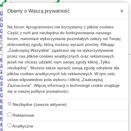
×
Dbamy o Waszą prywatność
Na forum
4programmers.net
korzystamy z plików cookies.
4p
Część z nich jest niezbędna do funkcjonowania naszego
Forum
forum, natomiast wykorzystanie pozostałych zależy od Twojej
dobrowolnej zgody, którą możesz wyrazić poniżej. Klikając
„Zaakceptuj Wszystkie” zgadzasz się na wykorzystywanie
przez nas plików cookies analitycznych oraz reklamowych,
Kategorie
Wszystkie
Wątki z: c++
jeżeli nie chcesz udzielić nam swojej zgody kliknij „Tylko
niezbędne”. Możesz także wyrazić swoją zgodę odrębnie dla
Błąd wykonania(SIGFPE)
w
Newbie
plików cookies analitycznych lub reklamowych. W tym celu
ustaw odpowiednio pola wyboru i kliknij „Zaakceptuj
7
9.1k
Zaznaczone”. Więcej informacji o technologii cookie znajduje
c++
się w naszej
polityce prywatności
.
YO
2011-07-17 21:27
Lista - zadanie o więźniach i ich czapkach
w
Newbie
Niezbędne (zawsze aktywne)
42
9.0k
Reklamowe
c++
Quedin
2014-09-16 16:40
Analityczne