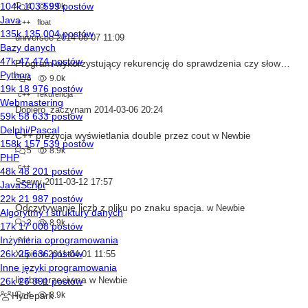
4
9.0k
c++
float
universee
2014-08-07 11:09
Program wykorzystujący rekurencję do sprawdzenia czy słowo jest palindromem
6
9.0k
c++
rekurencja
Dopiero_zaczynam
2014-03-06 20:24
C++ prezycja wyświetlania double przez cout
w
Newbie
5
8.9k
c++
Szewy
2011-03-12 17:57
Odczytywanie liczb z pliku po znaku spacja.
w
Newbie
3
8.9k
c++
Xupicor
2011-04-01 11:55
liczba przeciwna
w
Newbie
4
8.9k