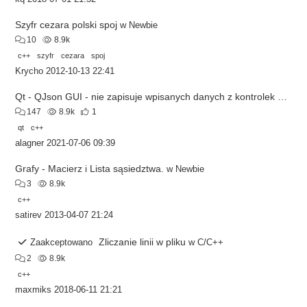
Szyfr cezara polski spoj
w
Newbie
10
8.9k
c++
szyfr
cezara
spoj
Krycho
2012-10-13 22:41
Qt - QJson GUI - nie zapisuje wpisanych danych z kontrolek
w
C/C
147
8.9k
1
qt
c++
alagner
2021-07-06 09:39
Grafy - Macierz i Lista sąsiedztwa.
w
Newbie
3
8.9k
c++
satirev
2013-04-07 21:24
Zliczanie linii w pliku
Zaakceptowano
w
C/C++
2
8.9k
c++
maxmiks
2018-06-11 21:21