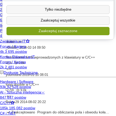
Konwencja nazewnictwa zmiennych
w
Newbie
10
9.0k
1
Tylko niezbędne
c++
Zaakceptuj wszystkie
bo
2011-02-10 16:58
Brak polskich znaków w pliku
w
C/C++
Zaakceptuj zaznaczone
11
9.0k
builder
c++
_0x666_
2018-02-14 09:50
Sumowanie liczb wprowadzonych z klawiatury
w
C/C++
6
9.0k
c++
youmound
2019-01-10 08:01
long double
w
C/C++
59
9.0k
c++
Rebus29
2014-08-02 20:22
Program do obliczania pola i obwodu koła nie kompiluje się poprawnie
Zaakceptowano