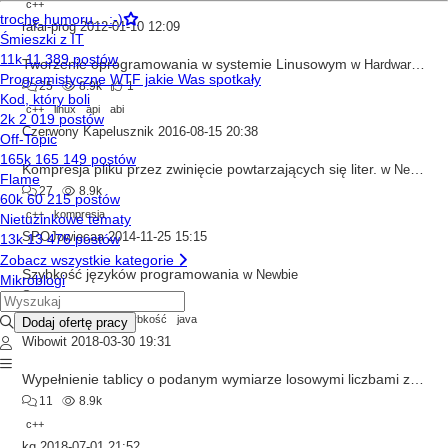
c++
rafal-prog
2012-01-10 12:09
Tworzenie oprogramowania w systemie Linusowym
w
Hardware/Software
25
8.9k
1
c++
linux
api
abi
Czerwony Kapelusznik
2016-08-15 20:38
Kompresja pliku przez zwinięcie powtarzających się liter.
w
Newbie
27
8.9k
c++
kompresja
SPOJowiecaa
2014-11-25 15:15
Szybkość języków programowania
w
Newbie
19
8.9k
c#
c++
python
szybkość
java
Wibowit
2018-03-30 19:31
Wypełnienie tablicy o podanym wymiarze losowymi liczbami z zadanego przedziału
11
8.9k
c++
kq
2018-07-01 21:52