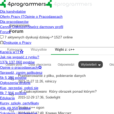
4programmers
Forum
Kategorie
Wszystkie
Wątki z: c++
Ostatni post
Data utworzenia
Odpowiedzi
Wyświetleń
Gł
Przekierowanie z pliku, pobieranie danych
2021-11-27 11:26
,
rolniczy
Który obrazek ponad którym?
Zaakceptowano
2015-12-29 17:36
,
Soderlight
Snake c++ ogon
2016-10-15 17:49
,
Krwawy Mleczarz