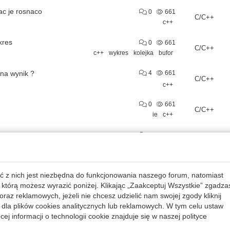
ac je rosnaco
0
661
C/C++
c++
kres
0
661
C/C++
c++
wykres
kolejka
bufor
na wynik ?
4
661
C/C++
c++
0
661
C/C++
ie
c++
do programu w unit testach
4
661
C/C++
c++
0
661
JavaScript
ć z nich jest niezbędna do funkcjonowania naszego forum, natomiast
c++
css
html5
 którą możesz wyrazić poniżej. Klikając „Zaakceptuj Wszystkie” zgadza
raz reklamowych, jeżeli nie chcesz udzielić nam swojej zgody kliknij
alizacji systemu do MacOS Ventura 13.5.2.
2
660
C/C++
dla plików cookies analitycznych lub reklamowych. W tym celu ustaw
c++
qt
macos
macbook
ej informacji o technologii cookie znajduje się w naszej
polityce