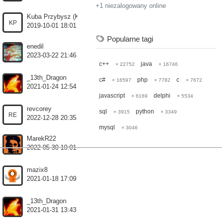
+1 niezalogowany online
Kuba Przybysz (Kubis10)
KP
2019-10-01 18:01
Popularne tagi
enedil
2023-03-22 21:46
c++
java
× 22752
× 16746
_13th_Dragon
c#
php
c
× 16597
× 7782
× 7672
2021-01-24 12:54
javascript
delphi
× 6169
× 5534
revcorey
sql
python
× 3915
× 3349
RE
2022-12-28 20:35
mysql
× 3046
MarekR22
2022-05-30 10:01
mazix8
2021-01-18 17:09
_13th_Dragon
2021-01-31 13:43