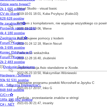
Visual Studio - visual basic
2019-10-01 18:01
,
Kuba Przybysz (Kubis10)
Problem z kompilatorem, nie wypisuje wszystkiego co powi
2023-03-22 19:06
,
Werve
Potrzebujeee pomocy z kodem
2021-01-24 12:18
,
Marcin Nocuń
Zwracanie wskaźnika
2022-12-28 16:40
,
zkubinski
Implementacja Asio standalone w Xcode.
2022-05-23 10:50
,
Maksymilian Wiśniewski
Napisanie programu powłoki Microshell w Języku C
2021-01-17 20:07
,
Inko G
Funkcja - przestawianie znaków w stringi
2021-01-30 21:47
,
insanity