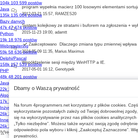
program wypełnia macierz 100 losowymi elementami sortuj
2012-03-21 15:57
,
RAMZES20
System kolejkowy ze stratami i buforem na zgłoszenia + wy
2015-11-23 19:00
,
adamtt
Dlaczego zmiana typu zmiennej wpływa 
Zaakceptowano
2024-05-09 11:35
,
Marius.Maximus
Współdzelenie sesji między WinHTTP a IE.
2017-05-01 16:12
,
Genotypek
przekazanie stringa z flagi kompilatora 
Zaakceptowano
Dbamy o Waszą prywatność
2023-10-20 13:44
,
fvg
Jak uruchomić drugi slajder, karuzelę.
Na forum
4programmers.net
korzystamy z plików cookies. Częś
2019-03-30 12:43
,
adamon
wykorzystanie pozostałych zależy od Twojej dobrowolnej zgody,
się na wykorzystywanie przez nas plików cookies analitycznych o
Problem z includami w Qt Creator po aktu
Zaakceptowano
„Tylko niezbędne”. Możesz także wyrazić swoją zgodę odrębnie 
2023-09-23 11:19
,
Mikołaj Nawrocki
odpowiednio pola wyboru i kliknij „Zaakceptuj Zaznaczone”. Więc
prywatności
.