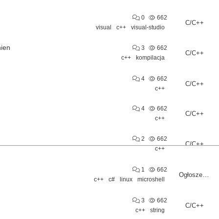
0
662
C/C++
visual
c++
visual-studio
nien
3
662
C/C++
c++
kompilacja
4
662
C/C++
c++
4
662
C/C++
c++
2
662
C/C++
c++
1
662
Ogłoszenia drobne
c++
c#
linux
microshell
3
662
C/C++
c++
string