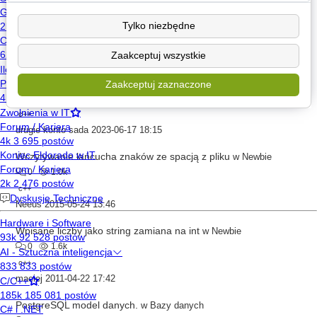
Obsługa wyjątków projektu w C++ Builder 6
w
Newbie
0
1.4k
Tylko niezbędne
c++
builder
wyjątki
Zaakceptuj wszystkie
xeo545x39
2011-06-11 11:27
Napisanie Cheatu do gry FiveM
w
Ogłoszenia drobne
Zaakceptuj zaznaczone
0
749
c++
drugie konto sada
2023-06-17 18:15
Wczytywanie łańcucha znaków ze spacją z pliku
w
Newbie
0
1.0k
c++
Neeus
2015-05-24 13:46
Wpisane liczby jako string zamiana na int
w
Newbie
0
1.6k
c++
maciej
2011-04-22 17:42
PostgreSQL model danych.
w
Bazy danych