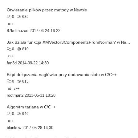
Otwieranie plików przez metody
w
Newbie
0
685
c++
87kelthuzad
2017-04-24 16:22
Jak działa funkcja XMVector3ComponentsFromNormal?
w
Newbie
0
810
c++
fan3d
2014-09-22 14:30
Błąd dołączania nagłówka przy dodawaniu slotu
w
C/C++
0
813
qt
c++
rootman2
2013-05-31 18:28
Algorytm tarjana
w
C/C++
0
946
c++
blankow
2017-05-28 14:30