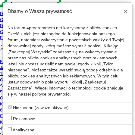
×
Dbamy o Waszą prywatność
Na forum
4programmers.net
korzystamy z plików cookies.
4p
Część z nich jest niezbędna do funkcjonowania naszego
Forum
forum, natomiast wykorzystanie pozostałych zależy od Twojej
dobrowolnej zgody, którą możesz wyrazić poniżej. Klikając
„Zaakceptuj Wszystkie” zgadzasz się na wykorzystywanie
przez nas plików cookies analitycznych oraz reklamowych,
Kategorie
Wszystkie
Wątki z: c++
jeżeli nie chcesz udzielić nam swojej zgody kliknij „Tylko
niezbędne”. Możesz także wyrazić swoją zgodę odrębnie dla
Połączenie c++ z Arduino. Projekt micromouse.
w
C/C++
plików cookies analitycznych lub reklamowych. W tym celu
ustaw odpowiednio pola wyboru i kliknij „Zaakceptuj
0
790
Zaznaczone”. Więcej informacji o technologii cookie znajduje
arduino
c++
się w naszej
polityce prywatności
.
kameleo327
2019-02-17 23:07
Dodawanie wyniku do istniejacego rankingu w pliku Visual C++
w
C
Niezbędne (zawsze aktywne)
0
952
Reklamowe
c
c++
l96a1
2013-01-16 23:08
Analityczne