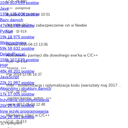
0
900
c++
postgresql
Bywalec
2018-04-14 10:01
Błąd WinBGIm i zabezpieczenie cin
w
Newbie
0
919
c++
Dekros
2015-04-13 13:06
Alokowanie pamięci dla dowolnego exe'ka
w
C/C++
0
1.1k
reverse
c++
Pre
2014-12-06 14:37
Intel - modernizacja i optymalizacja kodu (warsztaty maj 2017)
w
Sp
0
756
machine-learning
python
c++
vpiotr
2017-05-04 12:48
Morhping zdjęć
w
C/C++
0
613