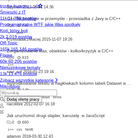
c++
Szymen
2013-06-01 14:36
C++ Technologie w przemyśle - przesiadka z Javy
w
C/C++
0
749
c++
java
PrzesiadaczMaciej
2015-11-07 19:26
Zorganizowanie klas, obiektów - kolko/krzyzyk
w
C/C++
0
615
c++
xavi_sof
2016-01-23 19:16
wyśrodkowanie tekstu w nagłówkach kolumn tabeli Dataset
w
C/C+
0
1.8k
cli
c++
dataset
windows
forms
nacolibre
2012-02-07 16:18
Jak uruchomić drugi slajder, karuzelę.
w
JavaScript
0
660
c++
css
html5
adamon
2019-03-30 12:43