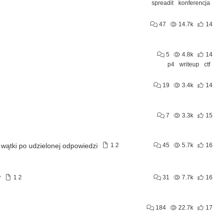
spreadit
konferencja
47
14.7k
14
5
4.8k
14
p4
writeup
ctf
19
3.4k
14
7
3.3k
15
wątki po udzielonej odpowiedzi
1
2
45
5.7k
16
w
1
2
31
7.7k
16
184
22.7k
17