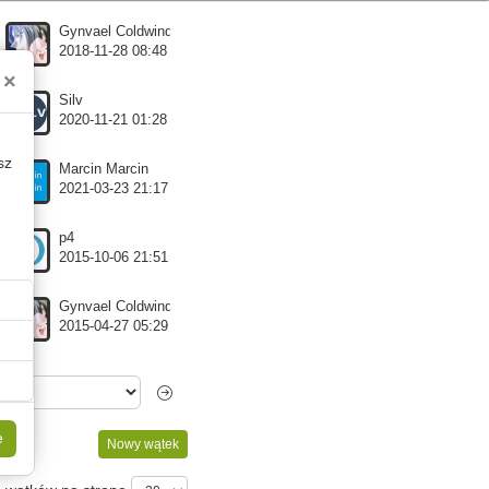
Gynvael Coldwind
2018-11-28 08:48
×
Silv
2020-11-21 01:28
sz
Marcin Marcin
2021-03-23 21:17
p4
2015-10-06 21:51
Gynvael Coldwind
2015-04-27 05:29
e
Nowy wątek