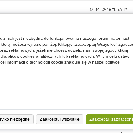
46
19.7k
17
stream
livecoding
36
7.2k
18
ć z nich jest niezbędna do funkcjonowania naszego forum, natomiast
 którą możesz wyrazić poniżej. Klikając „Zaakceptuj Wszystkie” zgadza
39
6.8k
18
raz reklamowych, jeżeli nie chcesz udzielić nam swojej zgody kliknij
dla plików cookies analitycznych lub reklamowych. W tym celu ustaw
ej informacji o technologii cookie znajduje się w naszej
polityce
0
5.5k
18
p4
writeup
ctf
1
6.3k
18
ctf
writeup
»
Tylko niezbędne
Zaakceptuj wszystkie
Zaakceptuj zaznaczon