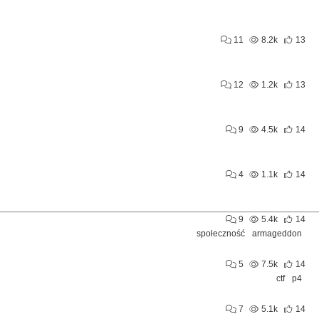
11
8.2k
13
12
1.2k
13
9
4.5k
14
4
1.1k
14
9
5.4k
14
społeczność
armageddon
5
7.5k
14
ctf
p4
7
5.1k
14