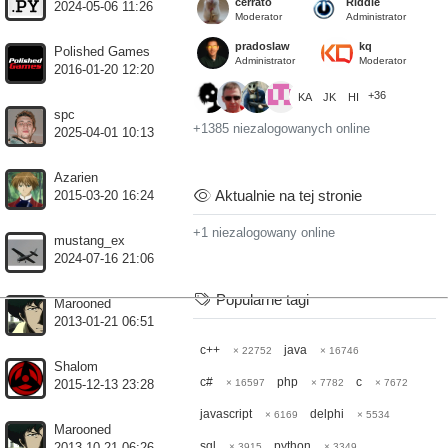
cerrato
Riddle
2024-05-06 11:26
Moderator
Administrator
pradoslaw
kq
Polished Games
Administrator
Moderator
2016-01-20 12:20
+36
KA
JK
HI
spc
+1385 niezalogowanych online
2025-04-01 10:13
Azarien
Aktualnie na tej stronie
2015-03-20 16:24
+1 niezalogowany online
mustang_ex
2024-07-16 21:06
Popularne tagi
Marooned
2013-01-21 06:51
c++
java
× 22752
× 16746
Shalom
c#
php
c
× 16597
× 7782
× 7672
2015-12-13 23:28
javascript
delphi
× 6169
× 5534
Marooned
sql
python
× 3915
× 3349