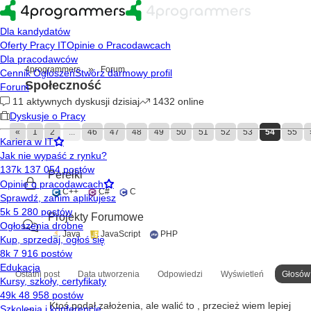
»
4programmers
Forum
Społeczność
«
1
2
...
46
47
48
49
50
51
52
53
54
55
Perełki
C++
C#
C
Projekty Forumowe
Java
JavaScript
PHP
Ostatni post
Data utworzenia
Odpowiedzi
Wyświetleń
Głosów
Ktoś podał założenia, ale walić to , przecież wiem lepiej