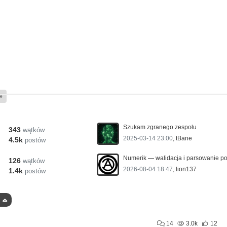
»
Szukam zgranego zespołu
343
wątków
2025-03-14 23:00
,
tBane
4.5k
postów
126
wątków
2026-08-04 18:47
,
lion137
1.4k
postów
14
3.0k
12