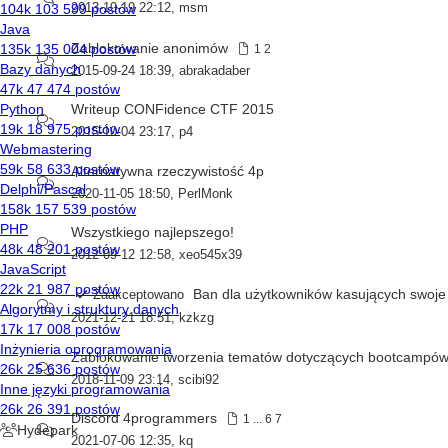
2013-10-19 22:12
,
msm
Zablokowanie anonimów
1
2
2015-09-24 18:39
,
abrakadaber
Writeup CONFidence CTF 2015
2015-10-04 23:17
,
p4
Alternatywna rzeczywistość 4p
2020-11-05 18:50
,
PerlMonk
Wszystkiego najlepszego!
2012-09-12 12:58
,
xeo545x39
Ban dla użytkowników kasujących swoje 
Zaakceptowano
2021-12-21 18:51
,
kzkzg
Zablokowanie tworzenia tematów dotyczących bootcampó
2018-11-09 23:14
,
scibi92
Discord 4programmers
1
...
6
7
2021-07-06 12:35
,
kq