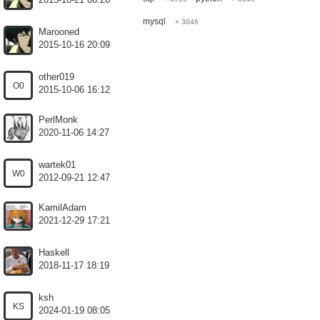
2013-10-21 06:26
mysql
× 3046
Marooned
2015-10-16 20:09
other019
O0
2015-10-06 16:12
PerlMonk
2020-11-06 14:27
wartek01
W0
2012-09-21 12:47
KamilAdam
2021-12-29 17:21
Haskell
2018-11-17 18:19
ksh
KS
2024-01-19 08:05