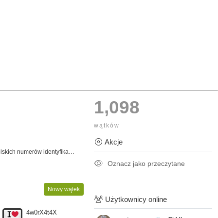
1,098
wątków
Akcje
Numerik — walidacja i parsowanie polskich numerów identyfikacyjnych (PESEL, NIP, REGON i innych) w PHP i TypeScript
Oznacz jako przeczytane
Nowy wątek
Użytkownicy online
4w0rX4t4X