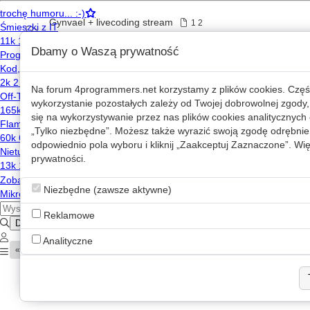
Gynvael + livecoding stream
1
2
2016-02-03 09:49
,
Gynvael Coldwind
Dbamy o Waszą prywatność
Wdzięczność społeczności 4programmers
1
2
2020-10-01 14:54
,
PerlMonk
Na forum
4programmers.net
korzystamy z plików cookies. Częś
wykorzystanie pozostałych zależy od Twojej dobrowolnej zgody,
Wełna totalna - numer 3
1
2
się na wykorzystywanie przez nas plików cookies analitycznych o
2021-02-22 22:08
,
jarekr000000
„Tylko niezbędne”. Możesz także wyrazić swoją zgodę odrębnie 
odpowiednio pola wyboru i kliknij „Zaakceptuj Zaznaczone”. Więc
Writeup CSAW CTF 2015
prywatności
.
2015-10-06 21:51
,
p4
Niezbędne (zawsze aktywne)
Writeup DS CTF 2015
2015-04-26 22:30
,
msm
Reklamowe
Analityczne
«
1
2
...
46
47
48
49
50
51
52
53
54
55