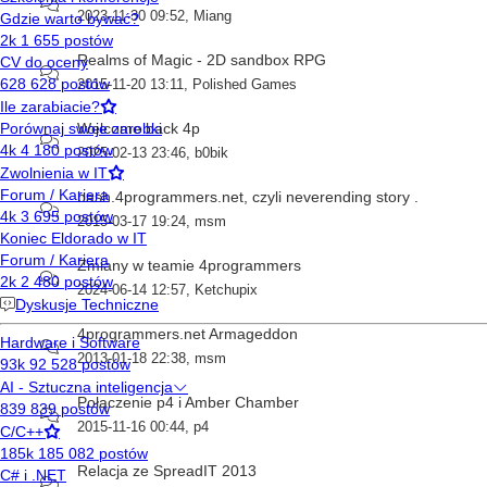
2023-11-30 09:52
,
Miang
Realms of Magic - 2D sandbox RPG
2015-11-20 13:11
,
Polished Games
Welcome back 4p
2025-02-13 23:46
,
b0bik
bash.4programmers.net, czyli neverending story .
2015-03-17 19:24
,
msm
Zmiany w teamie 4programmers
2024-06-14 12:57
,
Ketchupix
4programmers.net Armageddon
2013-01-18 22:38
,
msm
Połączenie p4 i Amber Chamber
2015-11-16 00:44
,
p4
Relacja ze SpreadIT 2013