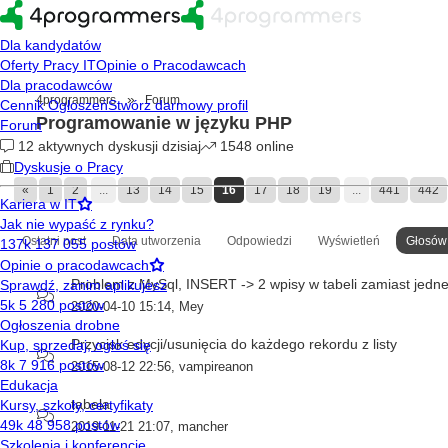
»
4programmers
Forum
Programowanie w języku PHP
«
1
2
...
13
14
15
16
17
18
19
...
441
442
Ostatni post
Data utworzenia
Odpowiedzi
Wyświetleń
Głosów
Problem z MySql, INSERT -> 2 wpisy w tabeli zamiast jedn
2020-04-10 15:14
,
Mey
Przycisk edycji/usunięcia do każdego rekordu z listy
2015-08-12 22:56
,
vampireanon
tabela
2019-11-21 21:07
,
mancher