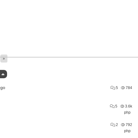
»
ego
5
784
5
3.6k
php
2
792
php