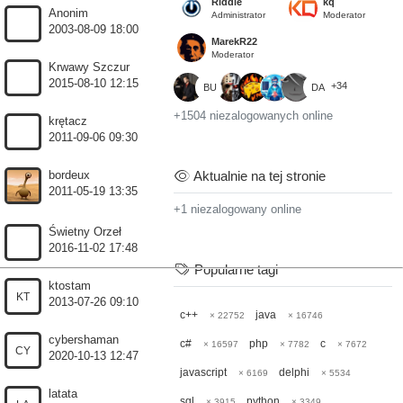
Riddle
kq
Anonim
Administrator
Moderator
2003-08-09 18:00
MarekR22
Moderator
Krwawy Szczur
2015-08-10 12:15
+34
BU
DA
+1504 niezalogowanych online
krętacz
2011-09-06 09:30
Aktualnie na tej stronie
bordeux
2011-05-19 13:35
+1 niezalogowany online
Świetny Orzeł
2016-11-02 17:48
Popularne tagi
ktostam
KT
2013-07-26 09:10
c++
java
× 22752
× 16746
cybershaman
c#
php
c
× 16597
× 7782
× 7672
CY
2020-10-13 12:47
javascript
delphi
× 6169
× 5534
latata
sql
python
× 3915
× 3349