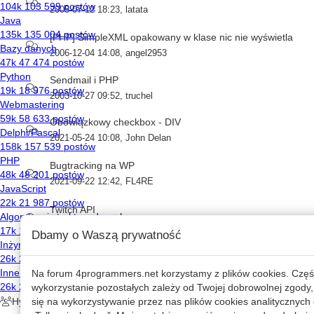
2005-07-12 18:23
,
latata
[PHP] SimpleXML opakowany w klase nic nie wyświetla
2006-12-04 14:08
,
angel2953
Sendmail i PHP
2003-10-27 09:52
,
truchel
Obowiązkowy checkbox - DIV
2021-05-24 10:08
,
John Delan
Bugtracking na WP
2021-09-22 12:42
,
FL4RE
Twitch API
2020-05-13 20:19
,
Daniel Urbaniec
Dbamy o Waszą prywatność
Rozbudowane api resource czy osobny kontroler?
2023-04-07 09:06
,
sesaj12733
Na forum
4programmers.net
korzystamy z plików cookies. Częś
wykorzystanie pozostałych zależy od Twojej dobrowolnej zgody,
Widoczność przekierowania w PHP
się na wykorzystywanie przez nas plików cookies analitycznych o
2014-07-08 12:45
,
onomatop