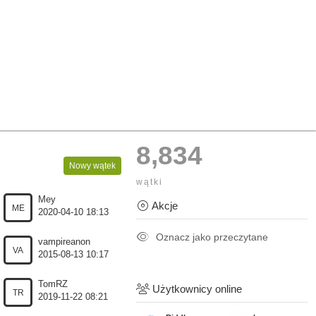
8,834
Nowy wątek
wątki
Mey
Akcje
ME
2020-04-10 18:13
Oznacz jako przeczytane
vampireanon
VA
2015-08-13 10:17
TomRZ
Użytkownicy online
TR
2019-11-22 08:21