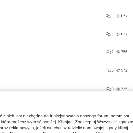
1
1.5k
1
1.6k
2
756
0
572
0
735
2
536
php
mysql
ć z nich jest niezbędna do funkcjonowania naszego forum, natomiast
 którą możesz wyrazić poniżej. Klikając „Zaakceptuj Wszystkie” zgadza
3
1.2k
raz reklamowych, jeżeli nie chcesz udzielić nam swojej zgody kliknij
php