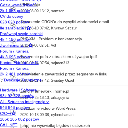
[PHP]sesje
2003-08-09 16:12
,
samson
Stworzenie CRON'a do wysyłki wiadomości email
2015-08-10 07:42
,
Krwawy Szczur
PHP/XML Problem z konkatenacja
2011-09-06 02:51
,
Vol
Tworzenie pdfa z obrazkiem używajac fpdf
2010-09-04 07:54
,
sajmon313
Wyświetlenie zawartości przez segmenty w linku
2016-11-02 17:42
,
Świetny Orzeł
Zend Framework i home.pl
2013-07-25 18:13
,
arkagdynia
Osadzanie video w WordPress
2020-10-13 09:38
,
cybershaman
[php] nie wyświetlaj błędów i ostrzeżeń