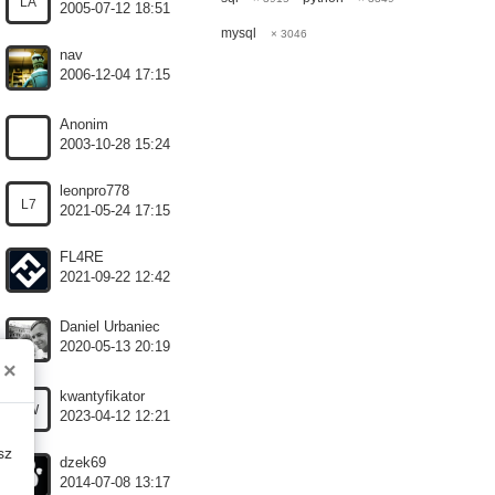
LA
2005-07-12 18:51
mysql
× 3046
nav
2006-12-04 17:15
Anonim
2003-10-28 15:24
leonpro778
L7
2021-05-24 17:15
FL4RE
2021-09-22 12:42
Daniel Urbaniec
2020-05-13 20:19
×
kwantyfikator
KW
2023-04-12 12:21
sz
dzek69
2014-07-08 13:17