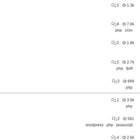
1
1.3k
8
7.0k
php
cron
2
1.8k
1
2.7k
php
fpdf
2
999
php
1
3.5k
php
2
581
wordpress
php
javascript
4
2.6k