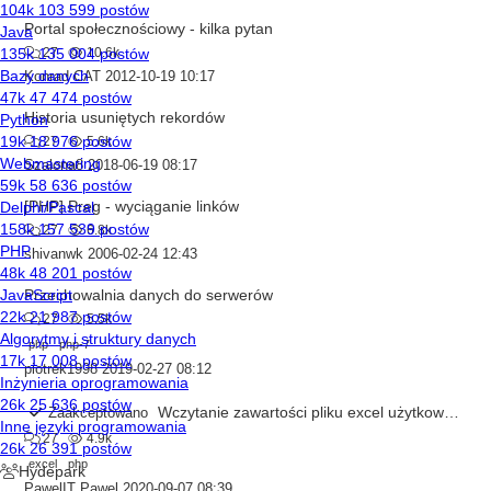
Portal społecznościowy - kilka pytan
27
10.6k
Konrad CAT
2012-10-19 10:17
Historia usuniętych rekordów
27
5.6k
Szalona8
2018-06-19 08:17
[PHP] Preg - wyciąganie linków
27
6.8k
shivanwk
2006-02-24 12:43
Przechowalnia danych do serwerów
27
5.5k
php
php-7
piotrek1998
2019-02-27 08:12
Wczytanie zawartości pliku excel użytkownika do pamięci lub zmiennej w PHP
Zaakceptowano
27
4.9k
excel
php
PawelIT Pawel
2020-09-07 08:39