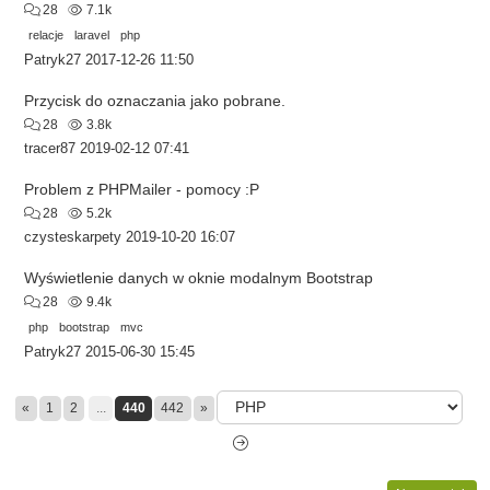
28
7.1k
relacje
laravel
php
Patryk27
2017-12-26 11:50
Przycisk do oznaczania jako pobrane.
28
3.8k
tracer87
2019-02-12 07:41
Problem z PHPMailer - pomocy :P
28
5.2k
czysteskarpety
2019-10-20 16:07
Wyświetlenie danych w oknie modalnym Bootstrap
28
9.4k
php
bootstrap
mvc
Patryk27
2015-06-30 15:45
«
1
2
...
440
442
»