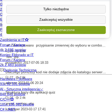
26
6.4k
Tylko niezbędne
php
drorat1
2016-10-22 07:21
Zaakceptuj wszystkie
[PHP] bezpieczeństwo hasła
Zaakceptuj zaznaczone
26
6.9k
ŁF
2004-07-01 21:54
przypisanie zmiennej do wyboru w comboboxie
Zaakceptowano
26
6.9k
html
php
przonak007
2017-07-05 18:33
Dlaczego poniższy kod nie dodaje zdjęcia do katalogu serwera ?
27
2.0k
adamon
2023-01-06 20:24
Struktura bazy dla aplikacji quiz
27
2.4k
mysql
symfony
php
kakaraper
2023-02-17 17:41