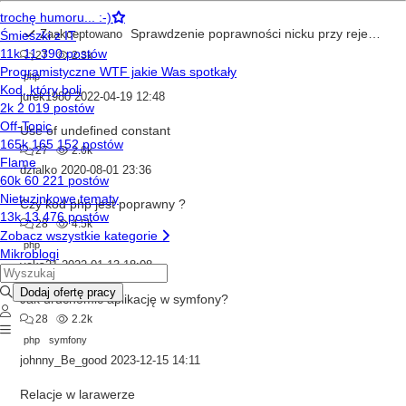
Sprawdzenie poprawności nicku przy rejestracji
Zaakceptowano
27
2.3k
php
jurek1980
2022-04-19 12:48
Use of undefined constant
27
2.6k
dzialko
2020-08-01 23:36
Czy kod php jest poprawny ?
28
4.5k
php
veks21
2022-01-13 18:08
Jak uruchomić aplikację w symfony?
28
2.2k
php
symfony
johnny_Be_good
2023-12-15 14:11
Relacje w larawerze