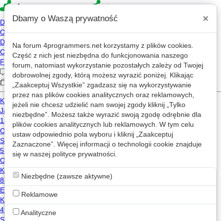
×
Dbamy o Waszą prywatność
Na forum
4programmers.net
korzystamy z plików cookies.
»
4p
Forum
Część z nich jest niezbędna do funkcjonowania naszego
Programowanie w języku PHP
forum, natomiast wykorzystanie pozostałych zależy od Twojej
dobrowolnej zgody, którą możesz wyrazić poniżej. Klikając
„Zaakceptuj Wszystkie” zgadzasz się na wykorzystywanie
«
1
2
...
440
442
»
przez nas plików cookies analitycznych oraz reklamowych,
jeżeli nie chcesz udzielić nam swojej zgody kliknij „Tylko
Nowy wątek
niezbędne”. Możesz także wyrazić swoją zgodę odrębnie dla
plików cookies analitycznych lub reklamowych. W tym celu
ustaw odpowiednio pola wyboru i kliknij „Zaakceptuj
Wyciągniecie linka skryptu z php i swf
Zaznaczone”. Więcej informacji o technologii cookie znajduje
26
7.8k
się w naszej
polityce prywatności
.
affect
2007-12-25 22:06
Niezbędne (zawsze aktywne)
[php] Ukrywanie hasla
26
6.8k
Reklamowe
voldenet
2006-11-14 22:07
Analityczne
Php bezpieczne logowanie