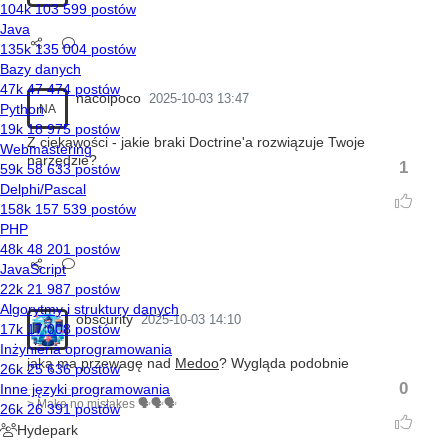
nacoipoco
2025-10-03 13:47
NA
Z ciekawości - jakie braki Doctrine'a rozwiązuje Twoje
narzędzie?
1
obscurity
2025-10-03 14:10
jaką ma przewagę nad
Medoo
? Wygląda podobnie
0
> Make no mistakes 🗣️🗣️🗣️