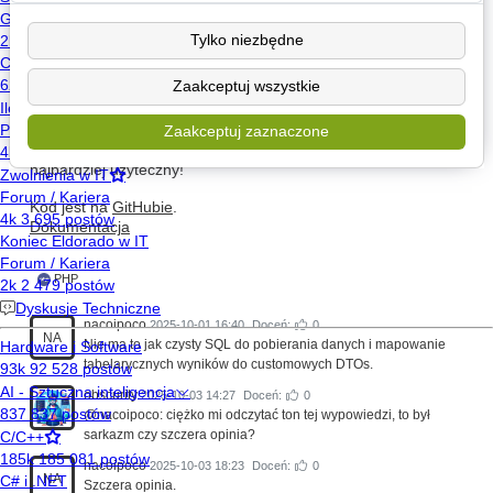
Minimalny nakład pracy na start
Rozwiązania braków znanych z Doctrine/Propel
Tylko niezbędne
Szybkie zapytania
Zaakceptuj wszystkie
Kod znajdziecie na GitHubie, a dokumentacja powinna
pomóc w szybkim starcie.
Będę wdzięczny za wszelkie uwagi, pomysły lub
Zaakceptuj zaznaczone
sugestie — zależy mi na tym, by StormQueries był jak
najbardziej użyteczny!
Kod jest na
GitHubie
.
Dokumentacja
PHP
nacoipoco
2025-10-01 16:40
Doceń:
0
NA
Nie ma to jak czysty SQL do pobierania danych i mapowanie
tabelarycznych wyników do customowych DTOs.
obscurity
2025-10-03 14:27
Doceń:
0
@nacoipoco: ciężko mi odczytać ton tej wypowiedzi, to był
sarkazm czy szczera opinia?
nacoipoco
2025-10-03 18:23
Doceń:
0
NA
Szczera opinia.