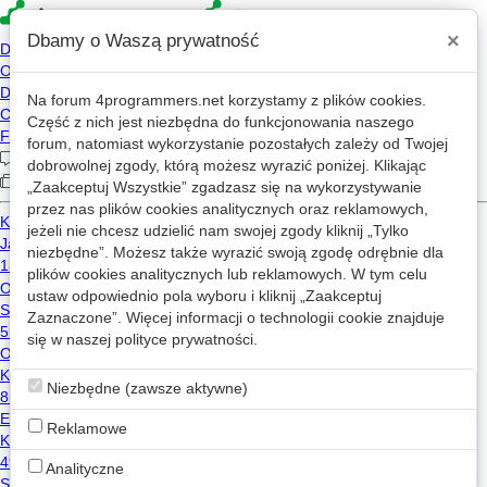
×
Dbamy o Waszą prywatność
Na forum
4programmers.net
korzystamy z plików cookies.
Część z nich jest niezbędna do funkcjonowania naszego
»
»
4p
Forum
PHP
forum, natomiast wykorzystanie pozostałych zależy od Twojej
StormQueries - Query Builder z
dobrowolnej zgody, którą możesz wyrazić poniżej. Klikając
możliwościami ORM
„Zaakceptuj Wszystkie” zgadzasz się na wykorzystywanie
przez nas plików cookies analitycznych oraz reklamowych,
jeżeli nie chcesz udzielić nam swojej zgody kliknij „Tylko
niezbędne”. Możesz także wyrazić swoją zgodę odrębnie dla
plików cookies analitycznych lub reklamowych. W tym celu
Michał Czerski
2025-10-01 12:59
OP
ustaw odpowiednio pola wyboru i kliknij „Zaakceptuj
Zaznaczone”. Więcej informacji o technologii cookie znajduje
Cześć!
się w naszej
polityce prywatności
.
Chciałem podzielić się projektem, nad którym
1
pracowałem — StormQueries, czyli QueryBuilder z
podejściem hierarchicznym do pobierania danych.
Niezbędne (zawsze aktywne)
StormQueries oferuje:
Reklamowe
Hierarchiczne, nie tabelaryczne wyciąganie
danych
Analityczne
Brak potrzeby konfiguracji