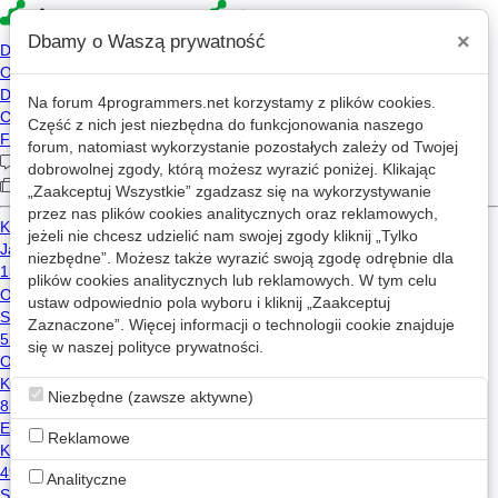
×
Dbamy o Waszą prywatność
Na forum
4programmers.net
korzystamy z plików cookies.
»
4p
Forum
Część z nich jest niezbędna do funkcjonowania naszego
Ogłoszenia drobne
forum, natomiast wykorzystanie pozostałych zależy od Twojej
dobrowolnej zgody, którą możesz wyrazić poniżej. Klikając
„Zaakceptuj Wszystkie” zgadzasz się na wykorzystywanie
«
1
2
...
130
134
»
przez nas plików cookies analitycznych oraz reklamowych,
jeżeli nie chcesz udzielić nam swojej zgody kliknij „Tylko
Nowy wątek
niezbędne”. Możesz także wyrazić swoją zgodę odrębnie dla
plików cookies analitycznych lub reklamowych. W tym celu
ustaw odpowiednio pola wyboru i kliknij „Zaakceptuj
Szukam programisty - Symfony
Zaznaczone”. Więcej informacji o technologii cookie znajduje
0
817
się w naszej
polityce prywatności
.
smarty
dudek2000
2018-02-12 22:32
Niezbędne (zawsze aktywne)
Programista - nauczyciel poszukiwany
Reklamowe
0
1.1k
korepetycje
spring
java
Analityczne