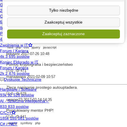
snezzi
2017-06-27 21:24
Tylko niezbędne
Zlecę napisanie programu
0
1.1k
Zaakceptuj wszystkie
raw
2018-06-02 13:16
Zaakceptuj zaznaczone
Usługi IT
0
998
html
php
css
jquery
javascript
bolusiov
2017-07-26 10:48
Pomoc kryptografia i bezpieczeństwo
0
471
mariaawaria
2021-02-09 10:57
Zlecę napisanie prostego autouptadera.
0
629
camper23
2017-02-14 14:35
Poszukiwany mentor PHP!
0
641
angular
symfony
php