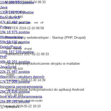
MobileMS
2018-07-24 08:33
Scraper ajax...
0
880
javscript
java
php
.net
c#
PYJTER
2019-12-10 09:58
Poszukiwany webdeveloper - Startup (PHP, Drupal)
0
651
php
startup
drupal
mariobro123
2017-02-21 08:33
Zlecę poprawę/dokończenie skryptu w matlabie
0
600
matlab
mastasso
2018-12-30 14:39
Zlęcę dodanie funkcjonalności do aplikacji Android
0
553
java
android
android-studio
maxell
2018-05-22 18:10