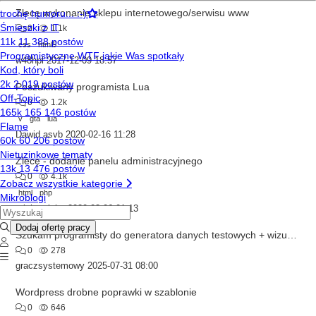
Zlecę wykonanie sklepu internetowego/serwisu www
0
1.1k
css
html5
w48hpl
2017-12-09 18:57
Poszukiwany programista Lua
0
1.2k
v
gta
lua
Dawid asvb
2020-02-16 11:28
Zlecę - dodanie panelu administracyjnego
0
4.1k
html
php
michumichu
2020-03-06 01:13
Szukam programisty do generatora danych testowych + wizualizacja dokumentów testowych
0
278
graczsystemowy
2025-07-31 08:00
Wordpress drobne poprawki w szablonie
0
646