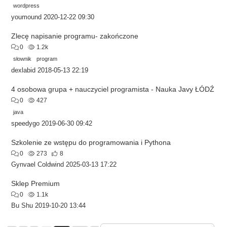
wordpress
youmound
2020-12-22 09:30
Zlecę napisanie programu- zakończone
0
1.2k
słownik
program
dexlabid
2018-05-13 22:19
4 osobowa grupa + nauczyciel programista - Nauka Javy ŁÓDŹ
0
427
java
speedygo
2019-06-30 09:42
Szkolenie ze wstępu do programowania i Pythona
0
273
8
Gynvael Coldwind
2025-03-13 17:22
Sklep Premium
0
1.1k
Bu Shu
2019-10-20 13:44