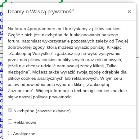
×
Dbamy o Waszą prywatność
Na forum
4programmers.net
korzystamy z plików cookies.
Część z nich jest niezbędna do funkcjonowania naszego
»
»
4p
Forum
Off-Topic
forum, natomiast wykorzystanie pozostałych zależy od Twojej
Antyperspirant bez aluminium
dobrowolnej zgody, którą możesz wyrazić poniżej. Klikając
„Zaakceptuj Wszystkie” zgadzasz się na wykorzystywanie
przez nas plików cookies analitycznych oraz reklamowych,
jeżeli nie chcesz udzielić nam swojej zgody kliknij „Tylko
pradoslaw
2026-07-02 06:53
niezbędne”. Możesz także wyrazić swoją zgodę odrębnie dla
OP
plików cookies analitycznych lub reklamowych. W tym celu
ustaw odpowiednio pola wyboru i kliknij „Zaakceptuj
Antyperspiranty zawierają sole glinu/aluminium, np.
aluminum chlorohydrate albo aluminum zirconium,
Zaznaczone”. Więcej informacji o technologii cookie znajduje
0
które czasowo blokują ujścia gruczołów potowych.
się w naszej
polityce prywatności
.
Czyli antyperspirant = ogranicza pot, zwykle przez sole
aluminium.
Niezbędne (zawsze aktywne)
Niestety to wszystko przez skórę dostaje się do
krwioobiegu i nie jest to obojętne dla naszego
Reklamowe
organizmu.
Nie chce się tym truć.
Analityczne