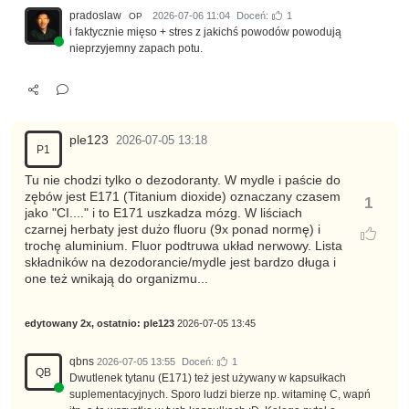
pradoslaw
2026-07-06 11:04
Doceń:
1
OP
i faktycznie mięso + stres z jakichś powodów powodują
nieprzyjemny zapach potu.
ple123
2026-07-05 13:18
P1
Tu nie chodzi tylko o dezodoranty. W mydle i paście do
zębów jest E171 (Titanium dioxide) oznaczany czasem
1
jako "CI...." i to E171 uszkadza mózg. W liściach
czarnej herbaty jest dużo fluoru (9x ponad normę) i
trochę aluminium. Fluor podtruwa układ nerwowy. Lista
składników na dezodorancie/mydle jest bardzo długa i
one też wnikają do organizmu...
edytowany 2x, ostatnio:
ple123
2026-07-05 13:45
qbns
2026-07-05 13:55
Doceń:
1
QB
Dwutlenek tytanu (E171) też jest używany w kapsułkach
suplementacyjnych. Sporo ludzi bierze np. witaminę C, wapń