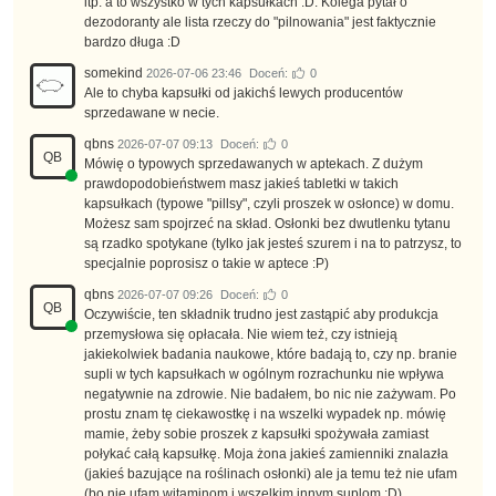
itp. a to wszystko w tych kapsułkach :D. Kolega pytał o
dezodoranty ale lista rzeczy do "pilnowania" jest faktycznie
bardzo długa :D
somekind
2026-07-06 23:46
Doceń:
0
Ale to chyba kapsułki od jakichś lewych producentów
sprzedawane w necie.
qbns
2026-07-07 09:13
Doceń:
0
QB
Mówię o typowych sprzedawanych w aptekach. Z dużym
prawdopodobieństwem masz jakieś tabletki w takich
kapsułkach (typowe "pillsy", czyli proszek w osłonce) w domu.
Możesz sam spojrzeć na skład. Osłonki bez dwutlenku tytanu
są rzadko spotykane (tylko jak jesteś szurem i na to patrzysz, to
specjalnie poprosisz o takie w aptece :P)
qbns
2026-07-07 09:26
Doceń:
0
QB
Oczywiście, ten składnik trudno jest zastąpić aby produkcja
przemysłowa się opłacała. Nie wiem też, czy istnieją
jakiekolwiek badania naukowe, które badają to, czy np. branie
supli w tych kapsułkach w ogólnym rozrachunku nie wpływa
negatywnie na zdrowie. Nie badałem, bo nic nie zażywam. Po
prostu znam tę ciekawostkę i na wszelki wypadek np. mówię
mamie, żeby sobie proszek z kapsułki spożywała zamiast
połykać całą kapsułkę. Moja żona jakieś zamienniki znalazła
(jakieś bazujące na roślinach osłonki) ale ja temu też nie ufam
(bo nie ufam witaminom i wszelkim innym suplom :D)