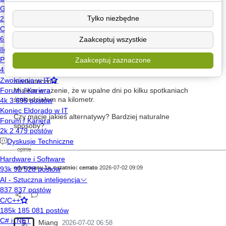
Zamówiłem kiedyś na testy:
Tylko niezbędne
Nuxe Men Boost, dezodorant 24H, 50 ml - cena
40 zł
SVR Spirial Vegetal Roll-on, naturalny dezodorant
Zaakceptuj wszystkie
w kulce, 50 ml - cena 40 zł
Zaakceptuj zaznaczone
i obydwa były zwykłymi dezodorantami, które
zapachem próbowały maskować zły zapach -
nieskutecznie.
Miałem wrażenie, że w upalne dni po kilku spotkaniach
śmierdziałem na kilometr.
Czy macie jakieś alternatywy? Bardziej naturalne
sposoby?
opinie
edytowany 1x, ostatnio:
cerrato
2026-07-02 09:09
Miang
2026-07-02 06:58