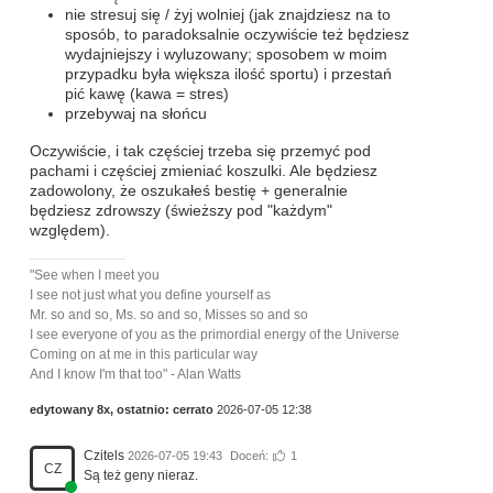
nie stresuj się / żyj wolniej (jak znajdziesz na to
sposób, to paradoksalnie oczywiście też będziesz
wydajniejszy i wyluzowany; sposobem w moim
przypadku była większa ilość sportu) i przestań
pić kawę (kawa = stres)
przebywaj na słońcu
Oczywiście, i tak częściej trzeba się przemyć pod
pachami i częściej zmieniać koszulki. Ale będziesz
zadowolony, że oszukałeś bestię + generalnie
będziesz zdrowszy (świeższy pod "każdym"
względem).
"See when I meet you
I see not just what you define yourself as
Mr. so and so, Ms. so and so, Misses so and so
I see everyone of you as the primordial energy of the Universe
Coming on at me in this particular way
And I know I'm that too" - Alan Watts
edytowany 8x, ostatnio:
cerrato
2026-07-05 12:38
Czitels
2026-07-05 19:43
Doceń:
1
CZ
Są też geny nieraz.