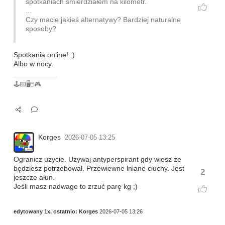
spotkaniach śmierdziałem na kilometr.
...
Czy macie jakieś alternatywy? Bardziej naturalne
sposoby?
Spotkania online! :)
Albo w nocy.
🕹️⌨️🖥️🖱️🎮
Korges
2026-07-05 13:25
Ogranicz użycie. Używaj antyperspirant gdy wiesz że
będziesz potrzebował. Przewiewne lniane ciuchy. Jest
2
jeszcze ałun.
Jeśli masz nadwage to zrzuć parę kg ;)
edytowany 1x, ostatnio:
Korges
2026-07-05 13:26