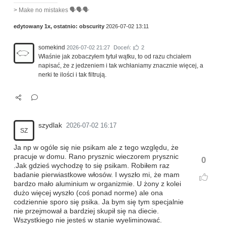
> Make no mistakes 🗣️🗣️🗣️
edytowany 1x, ostatnio:
obscurity
2026-07-02 13:11
somekind
2026-07-02 21:27
Doceń:
2
Właśnie jak zobaczyłem tytuł wątku, to od razu chciałem
napisać, że z jedzeniem i tak wchłaniamy znacznie więcej, a
nerki te ilości i tak filtrują.
szydlak
2026-07-02 16:17
SZ
Ja np w ogóle się nie psikam ale z tego względu, że
pracuje w domu. Rano prysznic wieczorem prysznic
0
.Jak gdzieś wychodzę to się psikam. Robiłem raz
badanie pierwiastkowe włosów. I wyszło mi, że mam
bardzo mało aluminium w organizmie. U żony z kolei
dużo więcej wyszło (coś ponad norme) ale ona
codziennie sporo się psika. Ja bym się tym specjalnie
nie przejmował a bardziej skupił się na diecie.
Wszystkiego nie jesteś w stanie wyeliminować.