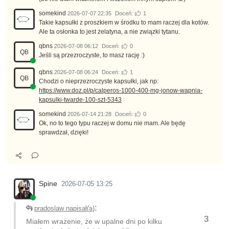
somekind
2026-07-07 22:35
Doceń:
1
Takie kapsułki z proszkiem w środku to mam raczej dla kotów.
Ale ta osłonka to jest żelatyna, a nie związki tytanu.
qbns
2026-07-08 06:12
Doceń:
0
QB
Jeśli są przezroczyste, to masz rację :)
qbns
2026-07-08 06:24
Doceń:
1
QB
Chodzi o nieprzezroczyste kapsułki, jak np:
https://www.doz.pl/p/calperos-1000-400-mg-jonow-wapnia-
kapsulki-twarde-100-szt-5343
somekind
2026-07-14 21:28
Doceń:
0
Ok, no to tego typu raczej w domu nie mam. Ale będę
sprawdzał, dzięki!
Spine
2026-07-05 13:25
:
pradoslaw napisał(a)
3
Miałem wrażenie, że w upalne dni po kilku