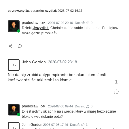
edytowany 1x, ostatnio:
szydlak
2026-07-02 16:17
pradoslaw
2026-07-02 20:16
Doceń:
0
OP
Dzięki
@szydlak
. Chętnie zrobie sobie to badanie. Pamiętasz
może gdzie je robiłeś?
John Gordon
2026-07-02 23:18
JG
Nie da się zrobić antyperspirantu bez aluminium. Jeśli
ktoś twierdzi że taki zrobił to kłamie.
1
pradoslaw
2026-07-03 09:44
Doceń:
0
OP
to jest jedyny składnik na świecie, który w miarę bezpiecznie
blokuje wydzielanie potu?
John Gordon
2026-07-03 17:46
Doceń:
1
JG