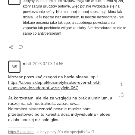
Jedyny. Sole aluminium rozpuszczają się w pocie i tworzą żel,
który zatyka gruczoły potowe, więc pot nie wydostaje się na
powierzchnię skóry. Nie ma innej znanej substancji, która tak
działa. Jeśli będzie bez aluminium, to będzie dezodorant - nie
blokuje pocenia jako takiego, a zapobiega powstawaniu
zapachu lub pochłania wilgoć ze skóry. Ale dezodorant to nie to
samo co antyperspirant
mstl
2026-07-03 14:56
MS
Możesz poszukać czegoś na bazie aloesu, np.:
https://aloes.sklep.pl/kosmetyki/aloe-ever-shield-
1
aloesowy-dezodorant-w-sztyfcie-067
Ja korzystam, ale nie ze względu na brak aluminium, a
raczej na ich neutralność zapachową.
Natomiast skuteczność pewnie musisz sam
przetestować bo to kwestia dość indywidualna - aloes
działa inaczej niż sole glinu.
https://solid.jobs
- oferty pracy 20k dla specjalistów IT.