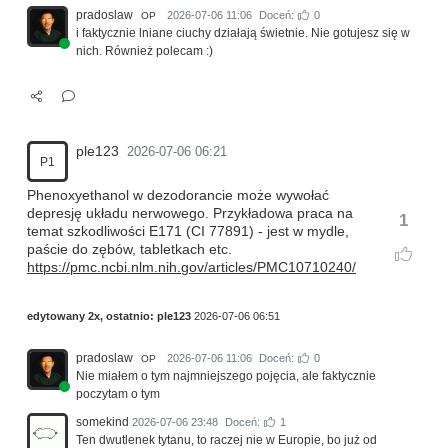
pradoslaw
2026-07-06 11:06
Doceń:
0
OP
i faktycznie lniane ciuchy działają świetnie. Nie gotujesz się w
nich. Również polecam :)
ple123
2026-07-06 06:21
P1
Phenoxyethanol w dezodorancie może wywołać
depresję układu nerwowego. Przykładowa praca na
1
temat szkodliwości E171 (CI 77891) - jest w mydle,
paście do zębów, tabletkach etc.
https://pmc.ncbi.nlm.nih.gov/articles/PMC10710240/
edytowany 2x, ostatnio:
ple123
2026-07-06 06:51
pradoslaw
2026-07-06 11:06
Doceń:
0
OP
Nie miałem o tym najmniejszego pojęcia, ale faktycznie
poczytam o tym
somekind
2026-07-06 23:48
Doceń:
1
Ten dwutlenek tytanu, to raczej nie w Europie, bo już od