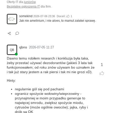
Oferty IT dla
juniorów
.
Bezpłatne ogłoszenia IT
dla firm.
somekind
2026-07-06 23:36
Doceń:
1
Jak nie amelinium, i nie aloes, to mamut załatwi sprawę.
qbns
2026-07-05 11:27
QB
Dawno temu robiłem research i konkluzja była taka,
żeby przestać używać dezodorantów (jakieś 3 lata tak
1
funkcjonowałem; od roku znów używam bo uznałem że
i tak już stary jestem a rak piersi i tak mi nie grozi xD).
Hinty:
regularnie gól się pod pachami
ogranicz spożycie wołowiny/wieprzowiny -
przynajmniej w moim przypadku generuje to
najwięcej smrodu, zwiększ spożycie miodu,
cytrusów (może ogólnie owoców); jajka, ryby i
drób są OK