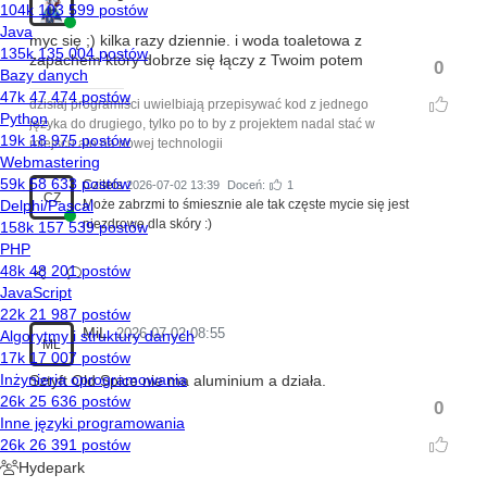
myc się ;) kilka razy dziennie. i woda toaletowa z
zapachem który dobrze się łączy z Twoim potem
0
dzisiaj programiści uwielbiają przepisywać kod z jednego
języka do drugiego, tylko po to by z projektem nadal stać w
miejscu ale na nowej technologii
Czitels
2026-07-02 13:39
Doceń:
1
CZ
Może zabrzmi to śmiesznie ale tak częste mycie się jest
niezdrowe dla skóry :)
MiL
2026-07-02 08:55
ML
Sztyft Old Spice nie ma aluminium a działa.
0