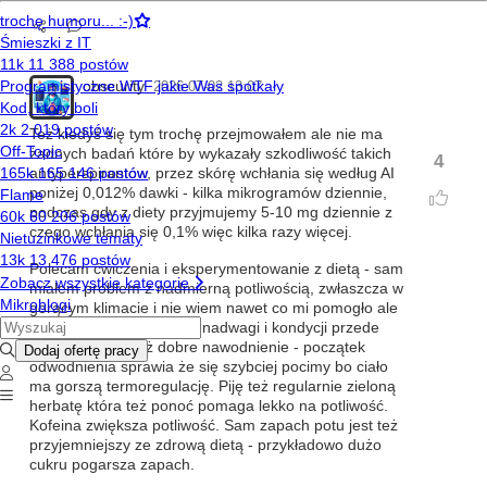
obscurity
2026-07-02 13:07
Też kiedyś się tym trochę przejmowałem ale nie ma
żadnych badań które by wykazały szkodliwość takich
4
antyperspirantów, przez skórę wchłania się według AI
poniżej 0,012% dawki - kilka mikrogramów dziennie,
podczas gdy z diety przyjmujemy 5-10 mg dziennie z
czego wchłania się 0,1% więc kilka razy więcej.
Polecam ćwiczenia i eksperymentowanie z dietą - sam
miałem problem z nadmierną potliwością, zwłaszcza w
gorącym klimacie i nie wiem nawet co mi pomogło ale
jest dużo lepiej. Kontrola nadwagi i kondycji przede
wszystkim, ale też dobre nawodnienie - początek
odwodnienia sprawia że się szybciej pocimy bo ciało
ma gorszą termoregulację. Piję też regularnie zieloną
herbatę która też ponoć pomaga lekko na potliwość.
Kofeina zwiększa potliwość. Sam zapach potu jest też
przyjemniejszy ze zdrową dietą - przykładowo dużo
cukru pogarsza zapach.