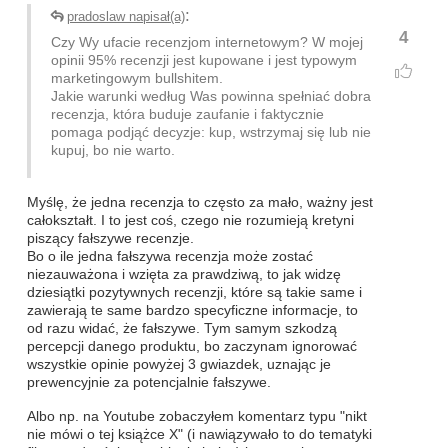
:
pradoslaw napisał(a)
4
Czy Wy ufacie recenzjom internetowym? W mojej
opinii 95% recenzji jest kupowane i jest typowym
marketingowym bullshitem.
Jakie warunki według Was powinna spełniać dobra
recenzja, która buduje zaufanie i faktycznie
pomaga podjąć decyzje: kup, wstrzymaj się lub nie
kupuj, bo nie warto.
Myślę, że jedna recenzja to często za mało, ważny jest
całokształt. I to jest coś, czego nie rozumieją kretyni
piszący fałszywe recenzje.
Bo o ile jedna fałszywa recenzja może zostać
niezauważona i wzięta za prawdziwą, to jak widzę
dziesiątki pozytywnych recenzji, które są takie same i
zawierają te same bardzo specyficzne informacje, to
od razu widać, że fałszywe. Tym samym szkodzą
percepcji danego produktu, bo zaczynam ignorować
wszystkie opinie powyżej 3 gwiazdek, uznając je
prewencyjnie za potencjalnie fałszywe.
Albo np. na Youtube zobaczyłem komentarz typu "nikt
nie mówi o tej książce X" (i nawiązywało to do tematyki