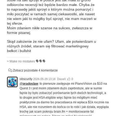
sobie na taki sprzęt w polsce jest tak mała to grono
odbiorców recenzji też będzie bardzo małe. Chyba że
to naprawdę jakiś sprzęt o którym można pomarzyć i
miło poczytać w ramach samej ciekawostki, ale nawet
nie wiem jaki to mógłby być sprzęt, nie mam marzeń w
tej sferze.
Moim zdaniem nikłe szanse na sukces, zwłaszcza w
formie pisanej.
Skąd założenie że nie ufam? Ufam, ale potwierdzam u
różnych źródeł, staram się filtrować marketingowy
bełkot i bullshit
> Make no mistakes 🗣️🗣️🗣️
Zobacz pozostałe 4 komentarze
obscurity
2026-05-29 13:18
Doceń:
0
@pradoslaw
: to pierwsze zastępuje mi PianoVision za $10 na
Quest 3 i jest moim zdaniem dużo zajebistsze, ale w sumie
fajnie by było zobaczyć porównanie tych dwóch technologii, a
to drugie jest HSA eligible więc fajnie bo mógłbym mieć
praktycznie za darmo bo pracodawca mi wpłaca $1k rocznie na
HSA, ale nie rozumiem do końca co to robi i jak działa, wygląda
trochę jak scam pokroju brain.fm + monitorowanie fal