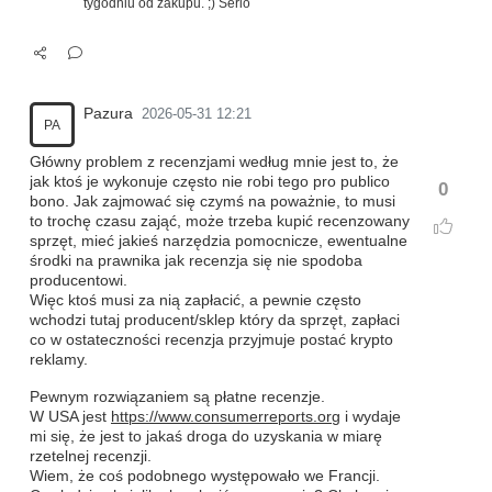
tygodniu od zakupu. ;) Serio
Pazura
2026-05-31 12:21
PA
Główny problem z recenzjami według mnie jest to, że
jak ktoś je wykonuje często nie robi tego pro publico
0
bono. Jak zajmować się czymś na poważnie, to musi
to trochę czasu zająć, może trzeba kupić recenzowany
sprzęt, mieć jakieś narzędzia pomocnicze, ewentualne
środki na prawnika jak recenzja się nie spodoba
producentowi.
Więc ktoś musi za nią zapłacić, a pewnie często
wchodzi tutaj producent/sklep który da sprzęt, zapłaci
co w ostateczności recenzja przyjmuje postać krypto
reklamy.
Pewnym rozwiązaniem są płatne recenzje.
W USA jest
https://www.consumerreports.org
i wydaje
mi się, że jest to jakaś droga do uzyskania w miarę
rzetelnej recenzji.
Wiem, że coś podobnego występowało we Francji.