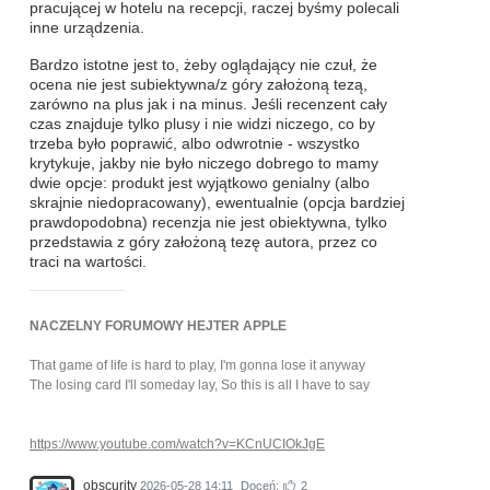
pracującej w hotelu na recepcji, raczej byśmy polecali
inne urządzenia.
Bardzo istotne jest to, żeby oglądający nie czuł, że
ocena nie jest subiektywna/z góry założoną tezą,
zarówno na plus jak i na minus. Jeśli recenzent cały
czas znajduje tylko plusy i nie widzi niczego, co by
trzeba było poprawić, albo odwrotnie - wszystko
krytykuje, jakby nie było niczego dobrego to mamy
dwie opcje: produkt jest wyjątkowo genialny (albo
skrajnie niedopracowany), ewentualnie (opcja bardziej
prawdopodobna) recenzja nie jest obiektywna, tylko
przedstawia z góry założoną tezę autora, przez co
traci na wartości.
NACZELNY FORUMOWY HEJTER APPLE
That game of life is hard to play, I'm gonna lose it anyway
The losing card I'll someday lay, So this is all I have to say
https://www.youtube.com/watch?v=KCnUCIOkJgE
obscurity
2026-05-28 14:11
Doceń:
2