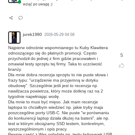
wziąć po uwagę ;)
jurek1980
2026-05-29 04:58
Najpierw odnośnie wspomnianego tu Kuby Klawitera
odnoszącego się do płatnych promocji. Często
5
przychodził do jednej z firm gdzie pracowałem i
omawiał testy sprzętu tej firmy. Taka to uczciwość
branży.
Dla mnie dobra recenzja sprzętu to nie puste słowa i
frazy typu: "urządzenie ma przyjemną w dotyku
obudowę". Szczególnie jeśli jest to recenzja np.
nawilżacza powietrza, który może dotknę raz na 2
tygodnie napełniając wodę.
Dla mnie to musi być mięso. Jak mam recenzje
laptopa to chciałbym wiedzieć np. jakie tryby maja
poszczególne porty USB-C. Nie puste "w porównaniu
do konkurencji laptop działa dłużej na baterii", ale np.
test w którym obciążamy SSD testem, konkretnym,
wyszczególnionym i opis pracy.
Pewnie część z Was oglądała np. testy ładowarek USB