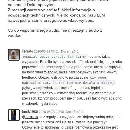
na kanale Dekompozytor.
Z recenzji warto wynieść też jakieś informacje o
nowościach technicznych. Nie do końca od razu LLM
nawet jest w stanie przygotować właściwy opis.
Co do wspomnianego audio, nie mieszajmy audio z
voodoo.
cerrato
2026-05-29 08:51
Doceń:
1
- pytanie jak to
omawiał testy sprzętu tej firmy
wyglądało. Bo o ile było na zasadzie "to skopaliście, tutaj trzeba
poprawić" - ale informacyjnie dla producenta, nie miało wpływu
na treść filmu to spoko, raczej taki pozytywny i konstruktywny
feedback. Gorzej, jeśli było to na zasadzie
czy mogę
napisać o tym, że coś-tam nie działa a obudowa
, w odpowiedzi dostawał "tego tematu lepiej nie
pęka
poruszać", przez co w ostatecznej recenzji nie wspomniał o
rzeczach, których producent nie chciał. Jeśli tak to wygladało to
w członek męski słabo.
jurek1980
2026-05-29 10:06
Doceń:
1
@cerrato
: to z reguły tak wygląda, że "dajemy wolną rękę, ale
jeszcze raz opiszesz coś źle, to Ci więcej nie płacimy".
Oczywiście to spokojna i dłuższe rozmowa a przekaz nie jest