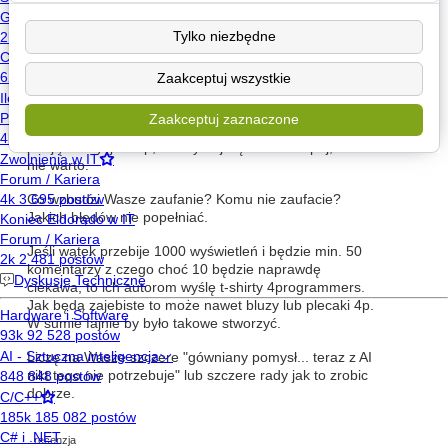
Recenzje faceta z IT dla mężczyzn z IT. Tylko czy ktoś
by to czytał?
Tylko niezbędne
Czy Wy ufacie recenzjom internetowym? W mojej
opinii 95% recenzji jest kupowane i jest typowym
Zaakceptuj wszystkie
marketingowym bullshitem.
Jakie warunki według Was powinna spełniać dobra
Zaakceptuj zaznaczone
recenzja, która buduje zaufanie i faktycznie pomaga
podjąć decyzje: kup, wstrzymaj się lub nie kupuj, bo
nie warto.
Co wzbudzi Wasze zaufanie? Komu nie zaufacie?
Jakich błędów nie popełniać.
Jeśli wątek przebije 1000 wyświetleń i będzie min. 50
komentarzy z czego choć 10 będzie naprawdę
ciekawa, to ich autorom wyślę t-shirty 4programmers.
Jak będą zajebiste to może nawet bluzy lub plecaki 4p.
W sumie fajnie by było takowe stworzyć.
Liczę na Wasze szczere "gówniany pomysł... teraz z AI
nikt tego nie potrzebuje" lub szczere rady jak to zrobic
dobrze.
recenzja