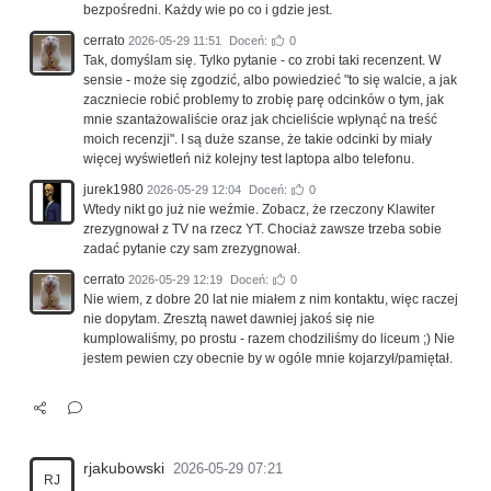
bezpośredni. Każdy wie po co i gdzie jest.
cerrato
2026-05-29 11:51
Doceń:
0
Tak, domyślam się. Tylko pytanie - co zrobi taki recenzent. W
sensie - może się zgodzić, albo powiedzieć "to się walcie, a jak
zaczniecie robić problemy to zrobię parę odcinków o tym, jak
mnie szantażowaliście oraz jak chcieliście wpłynąć na treść
moich recenzji". I są duże szanse, że takie odcinki by miały
więcej wyświetleń niż kolejny test laptopa albo telefonu.
jurek1980
2026-05-29 12:04
Doceń:
0
Wtedy nikt go już nie weźmie. Zobacz, że rzeczony Klawiter
zrezygnował z TV na rzecz YT. Chociaż zawsze trzeba sobie
zadać pytanie czy sam zrezygnował.
cerrato
2026-05-29 12:19
Doceń:
0
Nie wiem, z dobre 20 lat nie miałem z nim kontaktu, więc raczej
nie dopytam. Zresztą nawet dawniej jakoś się nie
kumplowaliśmy, po prostu - razem chodziliśmy do liceum ;) Nie
jestem pewien czy obecnie by w ogóle mnie kojarzył/pamiętał.
rjakubowski
2026-05-29 07:21
RJ