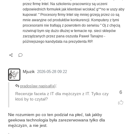
przez firmę Intel. Na szkoleniu pracownicy są uczeni
odpowiednich formułek jak klientowi wciskać g**no w uszy aby
kupował: " Procesory firmy Intel się mniej grzeją przez co są
mnie awaryjne od produktów konkurencji. Komputery z tymi
procesorami nie trafiają z powrotem do serwisu " Oj z chęcią
rozwinął bym się dużo dłużej w temacie np. sieci sklepów
zarządzanych przez pana oszusta Paweł Tanajno -
późniejszego kandydata na prezydenta RP.
Mjuzik
2026-05-28 09:22
:
pradoslaw napisał(a)
6
Recenzje faceta z IT dla mężczyzn z IT. Tylko czy
ktoś by to czytał?
Nie rozumiem po co ten podział na płeć, tak jakby
geekowa technologia była zarezerwowana tylko dla
mężczyzn, a nie jest.