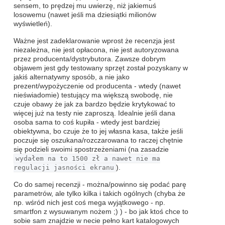
sensem, to prędzej mu uwierzę, niż jakiemuś
losowemu (nawet jeśli ma dziesiątki milionów
wyświetleń).
Ważne jest zadeklarowanie wprost że recenzja jest
niezależna, nie jest opłacona, nie jest autoryzowana
przez producenta/dystrybutora. Zawsze dobrym
objawem jest gdy testowany sprzęt został pozyskany w
jakiś alternatywny sposób, a nie jako
prezent/wypożyczenie od producenta - wtedy (nawet
nieświadomie) testujący ma większą swobodę, nie
czuje obawy że jak za bardzo będzie krytykować to
więcej już na testy nie zaproszą. Idealnie jeśli dana
osoba sama to coś kupiła - wtedy jest bardziej
obiektywna, bo czuje że to jej własna kasa, także jeśli
poczuje się oszukana/rozczarowana to raczej chętnie
się podzieli swoimi spostrzeżeniami (na zasadzie
wydałem na to 1500 zł a nawet nie ma
regulacji jasności ekranu
).
Co do samej recenzji - można/powinno się podać parę
parametrów, ale tylko kilka i takich ogólnych (chyba że
np. wśród nich jest coś mega wyjątkowego - np.
smartfon z wysuwanym nożem ;) ) - bo jak ktoś chce to
sobie sam znajdzie w necie pełno kart katalogowych