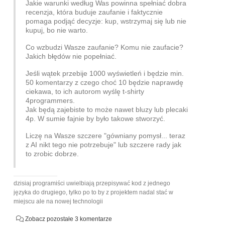
Jakie warunki według Was powinna spełniać dobra
recenzja, która buduje zaufanie i faktycznie
pomaga podjąć decyzje: kup, wstrzymaj się lub nie
kupuj, bo nie warto.
Co wzbudzi Wasze zaufanie? Komu nie zaufacie?
Jakich błędów nie popełniać.
Jeśli wątek przebije 1000 wyświetleń i będzie min.
50 komentarzy z czego choć 10 będzie naprawdę
ciekawa, to ich autorom wyślę t-shirty
4programmers.
Jak będą zajebiste to może nawet bluzy lub plecaki
4p. W sumie fajnie by było takowe stworzyć.
Liczę na Wasze szczere "gówniany pomysł... teraz
z AI nikt tego nie potrzebuje" lub szczere rady jak
to zrobic dobrze.
dzisiaj programiści uwielbiają przepisywać kod z jednego
języka do drugiego, tylko po to by z projektem nadal stać w
miejscu ale na nowej technologii
Zobacz pozostałe 3 komentarze