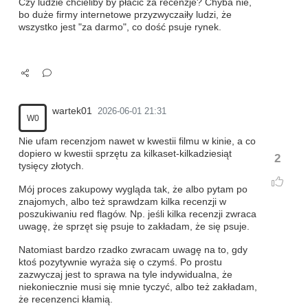
Czy ludzie chcieliby by płacić za recenzje? Chyba nie,
bo duże firmy internetowe przyzwyczaiły ludzi, że
wszystko jest "za darmo", co dość psuje rynek.
wartek01
2026-06-01 21:31
W0
Nie ufam recenzjom nawet w kwestii filmu w kinie, a co
dopiero w kwestii sprzętu za kilkaset-kilkadziesiąt
2
tysięcy złotych.
Mój proces zakupowy wygląda tak, że albo pytam po
znajomych, albo też sprawdzam kilka recenzji w
poszukiwaniu red flagów. Np. jeśli kilka recenzji zwraca
uwagę, że sprzęt się psuje to zakładam, że się psuje.
Natomiast bardzo rzadko zwracam uwagę na to, gdy
ktoś pozytywnie wyraża się o czymś. Po prostu
zazwyczaj jest to sprawa na tyle indywidualna, że
niekoniecznie musi się mnie tyczyć, albo też zakładam,
że recenzenci kłamią.