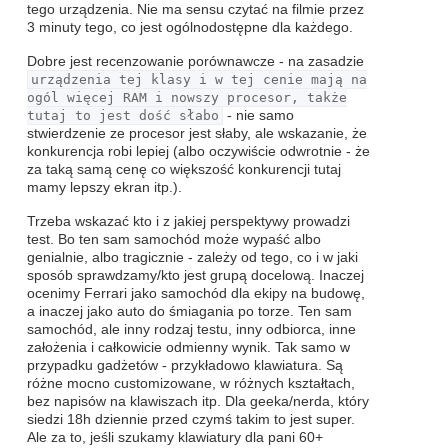
tego urządzenia. Nie ma sensu czytać na filmie przez
3 minuty tego, co jest ogólnodostępne dla każdego.
Dobre jest recenzowanie porównawcze - na zasadzie
urządzenia tej klasy i w tej cenie mają na
ogól więcej RAM i nowszy procesor, także
tutaj to jest dość słabo
- nie samo
stwierdzenie ze procesor jest słaby, ale wskazanie, że
konkurencja robi lepiej (albo oczywiście odwrotnie - że
za taką samą cenę co większość konkurencji tutaj
mamy lepszy ekran itp.).
Trzeba wskazać kto i z jakiej perspektywy prowadzi
test. Bo ten sam samochód może wypaść albo
genialnie, albo tragicznie - zależy od tego, co i w jaki
sposób sprawdzamy/kto jest grupą docelową. Inaczej
ocenimy Ferrari jako samochód dla ekipy na budowę,
a inaczej jako auto do śmiagania po torze. Ten sam
samochód, ale inny rodzaj testu, inny odbiorca, inne
założenia i całkowicie odmienny wynik. Tak samo w
przypadku gadżetów - przykładowo klawiatura. Są
różne mocno customizowane, w różnych kształtach,
bez napisów na klawiszach itp. Dla geeka/nerda, który
siedzi 18h dziennie przed czymś takim to jest super.
Ale za to, jeśli szukamy klawiatury dla pani 60+