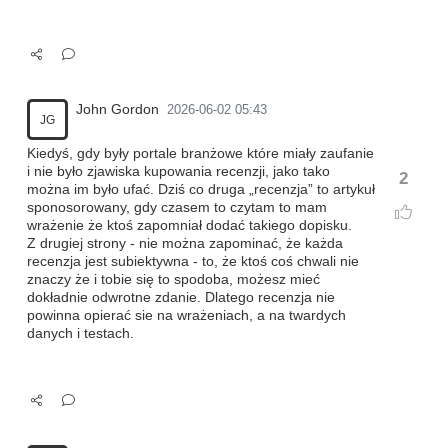
John Gordon
2026-06-02 05:43
JG
Kiedyś, gdy były portale branżowe które miały zaufanie
i nie było zjawiska kupowania recenzji, jako tako
2
można im było ufać. Dziś co druga „recenzja” to artykuł
sponosorowany, gdy czasem to czytam to mam
wrażenie że ktoś zapomniał dodać takiego dopisku.
Z drugiej strony - nie można zapominać, że każda
recenzja jest subiektywna - to, że ktoś coś chwali nie
znaczy że i tobie się to spodoba, możesz mieć
dokładnie odwrotne zdanie. Dlatego recenzja nie
powinna opierać sie na wrażeniach, a na twardych
danych i testach.