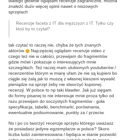
dlatego głównie oglądam recenzje zagraniczne, można
znaleźć dużo więcej opinii nawet o niszowych
sprzętach
Recenzje faceta z IT dla mężczyzn z IT. Tylko czy
ktoś by to czytał?
tak czytać to raczej nie, chyba że tych znanych
aktorów
Najczęściej oglądam recenzje video z
czego też nie w całości, przewijam do fragmentów
gdzie mówi i pokazuje o interesujących mnie
szczegółach. Też raczej mam ulubionych youtuberów /
recenzentów którym w miarę ufam że nie są kupieni bo
ciągle się żalą jak to muszą z własnej kieszeni wywalić
pieniądze na sprzęt żeby nie stworzyć kupionej
recenzji. W polsce to np taki klawiter. Jak już sięgam
do formy pisanej to nie interesuje mnie proza tylko od
razu przewijam do soczystych fragmentów - goła
specyfikacja, tabelki, benchmarki, porównania,
ewentualnie podsumowanie, punkty za / przeciw.
No i po co tworzyć recenzje sprzętu którego uważasz
że posiadasz jedyne egzemplarze w polsce? Skoro
liczba ludzi zainteresowana / będąca w stanie pozwolić