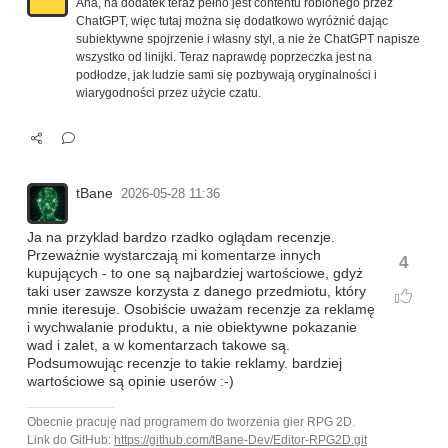
Aha, na dodatek teraz pełno jest contentu robionego przez
ChatGPT, więc tutaj można się dodatkowo wyróżnić dając
subiektywne spojrzenie i własny styl, a nie że ChatGPT napisze
wszystko od linijki. Teraz naprawdę poprzeczka jest na
podłodze, jak ludzie sami się pozbywają oryginalności i
wiarygodności przez użycie czatu.
tBane
2026-05-28 11:36
Ja na przyklad bardzo rzadko oglądam recenzje.
Przeważnie wystarczają mi komentarze innych
4
kupujących - to one są najbardziej wartościowe, gdyż
taki user zawsze korzysta z danego przedmiotu, który
mnie iteresuje. Osobiście uważam recenzje za reklamę
i wychwalanie produktu, a nie obiektywne pokazanie
wad i zalet, a w komentarzach takowe są.
Podsumowując recenzje to takie reklamy. bardziej
wartościowe są opinie userów :-)
Obecnie pracuję nad programem do tworzenia gier RPG 2D.
Link do GitHub:
https://github.com/tBane-Dev/Editor-RPG2D.git