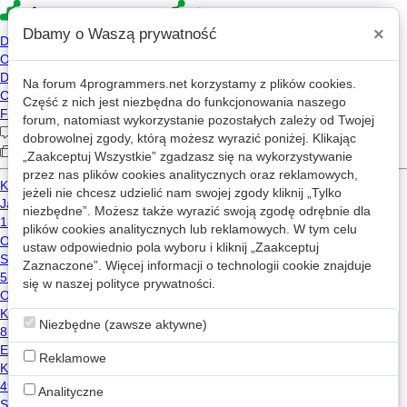
×
Dbamy o Waszą prywatność
Na forum
4programmers.net
korzystamy z plików cookies.
Część z nich jest niezbędna do funkcjonowania naszego
»
»
4p
Forum
Oceny i recenzje
forum, natomiast wykorzystanie pozostałych zależy od Twojej
Recenzje - dlaczego nie ufasz tym
dobrowolnej zgody, którą możesz wyrazić poniżej. Klikając
dostępnych w gazetach, youtube i
„Zaakceptuj Wszystkie” zgadzasz się na wykorzystywanie
instagram?
przez nas plików cookies analitycznych oraz reklamowych,
jeżeli nie chcesz udzielić nam swojej zgody kliknij „Tylko
niezbędne”. Możesz także wyrazić swoją zgodę odrębnie dla
plików cookies analitycznych lub reklamowych. W tym celu
ustaw odpowiednio pola wyboru i kliknij „Zaakceptuj
pradoslaw
2026-05-28 08:15
OP
Zaznaczone”. Więcej informacji o technologii cookie znajduje
się w naszej
polityce prywatności
.
Cześć,
kupuje mnóstwo usług i sprzętu. Często bardzo
6
Niezbędne (zawsze aktywne)
geekowskiego - możliwe że jedyne egzemplarze
znajdujące się w Polsce.
Reklamowe
Pomyślałem, że ich testy i doświadczenia z nimi
związane mogłyby być bardzo wartościowym
Analityczne
contentem.