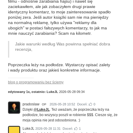
filmu - odnośnie zarabiania hajsu) i nawet się
zaciekawiłem, ale jak zobaczyłem drugi prawie
identyczny komentarz, to moje zainteresowanie spadło
poniżej zera. Jeśli autor książki sam nie ma pieniędzy
na normalną reklamę, tylko używa "reklamy dla
ubogich" w postaci fałszywych komentarzy, to jak ma
mnie nauczyć zarabiania? Scam na kilometr.
Jakie warunki według Was powinna spełniać dobra
recenzja,
Poprzeczka leży na podłodze. Wystarczy opisać zalety
i wady produktu oraz jakieś konkretne informacje.
blog o programowaniu bez ściemy
edytowany 1x, ostatnio:
LukeJL
2026-05-28 09:34
pradoslaw
2026-05-28 10:52
Doceń:
0
OP
Dzięki
@LukeJL
. Też uważam, że poprzeczka leży na
podłodze, bo wszyscy poszli w robienie $$$. Ciesze się, że
moja opinia nie jest odosobniona. :)
LukeJL
2026-05-28 11:31
Doceń:
1