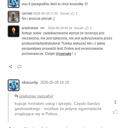
uuu 6 paragrafów, ktoś tu chce koszulkę :D
cerrato
2026-05-28 17:55
Doceń:
1
No i jeszcze plecak ;)
pradoslaw
2026-05-29 05:24
Doceń:
1
OP
Notuje sobie: zadeklarowanie wprost że recenzja jest
niezależna, nie jest opłacona, nie jest autoryzowana przez
producenta/dystrybutoral Trzeba wskazać kto i z jakiej
perspektywy prowadzi test; Dobre jest recenzowanie
porównawcze. Dzięki
@cerrato
! :)
obscurity
2026-05-28 14:29
:
pradoslaw napisał(a)
1
kupuje mnóstwo usług i sprzętu. Często bardzo
geekowskiego - możliwe że jedyne egzemplarze
znajdujące się w Polsce.