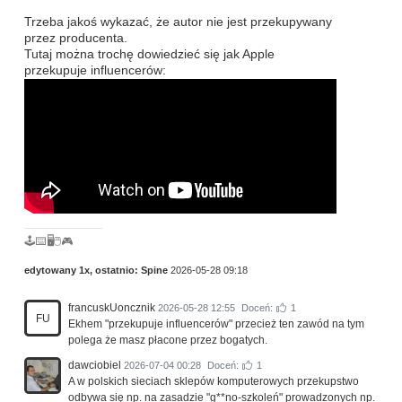
Trzeba jakoś wykazać, że autor nie jest przekupywany
przez producenta.
Tutaj można trochę dowiedzieć się jak Apple
przekupuje influencerów:
🕹️⌨️🖥️🖱️🎮
edytowany 1x, ostatnio:
Spine
2026-05-28 09:18
francuskUoncznik
2026-05-28 12:55
Doceń:
1
FU
Ekhem "przekupuje influencerów" przecież ten zawód na tym
polega że masz płacone przez bogatych.
dawciobiel
2026-07-04 00:28
Doceń:
1
A w polskich sieciach sklepów komputerowych przekupstwo
odbywa się np. na zasadzie "g**no-szkoleń" prowadzonych np.