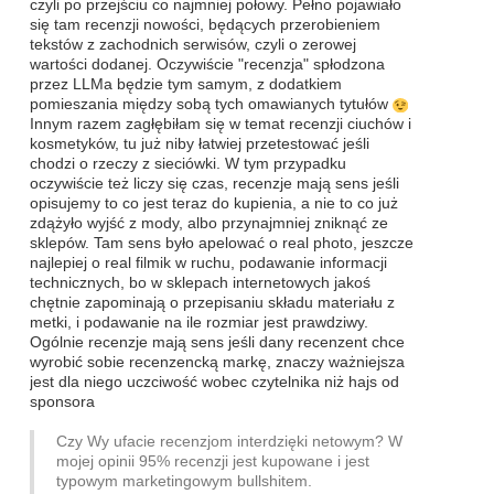
czyli po przejściu co najmniej połowy. Pełno pojawiało
się tam recenzji nowości, będących przerobieniem
tekstów z zachodnich serwisów, czyli o zerowej
wartości dodanej. Oczywiście "recenzja" spłodzona
przez LLMa będzie tym samym, z dodatkiem
pomieszania między sobą tych omawianych tytułów
Innym razem zagłębiłam się w temat recenzji ciuchów i
kosmetyków, tu już niby łatwiej przetestować jeśli
chodzi o rzeczy z sieciówki. W tym przypadku
oczywiście też liczy się czas, recenzje mają sens jeśli
opisujemy to co jest teraz do kupienia, a nie to co już
zdążyło wyjść z mody, albo przynajmniej zniknąć ze
sklepów. Tam sens było apelować o real photo, jeszcze
najlepiej o real filmik w ruchu, podawanie informacji
technicznych, bo w sklepach internetowych jakoś
chętnie zapominają o przepisaniu składu materiału z
metki, i podawanie na ile rozmiar jest prawdziwy.
Ogólnie recenzje mają sens jeśli dany recenzent chce
wyrobić sobie recenzencką markę, znaczy ważniejsza
jest dla niego uczciwość wobec czytelnika niż hajs od
sponsora
Czy Wy ufacie recenzjom interdzięki netowym? W
mojej opinii 95% recenzji jest kupowane i jest
typowym marketingowym bullshitem.