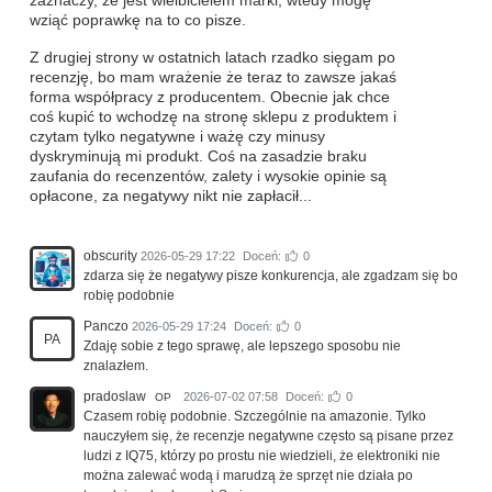
zaznaczy, że jest wielbicielem marki, wtedy mogę
wziąć poprawkę na to co pisze.
Z drugiej strony w ostatnich latach rzadko sięgam po
recenzję, bo mam wrażenie że teraz to zawsze jakaś
forma współpracy z producentem. Obecnie jak chce
coś kupić to wchodzę na stronę sklepu z produktem i
czytam tylko negatywne i ważę czy minusy
dyskryminują mi produkt. Coś na zasadzie braku
zaufania do recenzentów, zalety i wysokie opinie są
opłacone, za negatywy nikt nie zapłacił...
obscurity
2026-05-29 17:22
Doceń:
0
zdarza się że negatywy pisze konkurencja, ale zgadzam się bo
robię podobnie
Panczo
2026-05-29 17:24
Doceń:
0
PA
Zdaję sobie z tego sprawę, ale lepszego sposobu nie
znalazłem.
pradoslaw
2026-07-02 07:58
Doceń:
0
OP
Czasem robię podobnie. Szczególnie na amazonie. Tylko
nauczyłem się, że recenzje negatywne często są pisane przez
ludzi z IQ75, którzy po prostu nie wiedzieli, że elektroniki nie
można zalewać wodą i marudzą że sprzęt nie działa po