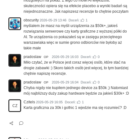
mózgowych na pokaz. Z tego co mówi AI większość
skuteczności opiera się na efekcie placebo a wyniki badań są
niejednoznaczne. Jak napiszesz recenzje to chętnie poczytam
obscurity
2026-05-29 13:46
Doceń:
1
myślałem że masz na myśli urządzenia za $50k+, jakieś
rozwiązania serwerowe czy karty graficzne z wyższej półki do
AI. Te urządzenia co pokazałeś są w zasięgu przeciętnego
warszawiaka więc w sumie grono odbiorców nie byłoby aż
takie małe
pradoslaw
2026-05-29 16:03
Doceń:
0
OP
Miło czytać, że w Polsce jest coraz więcej osób, które stać na
drogie zabawki :) Skoro takich osób jest więcej, to tym bardziej
chętnie napiszę recenzje.
pradoslaw
2026-05-29 16:04
Doceń:
0
OP
Chyba nigdy nie kupiłem jednego device za $50k ;) Natomiast
mój najbliższy duży zakup hardware będzie za jakieś $30k+ :D
Czitels
2026-05-29 16:05
Doceń:
1
CZ
Karta graficzna za 30k i gothic 1 wjedzie ma się rozumieć? :D