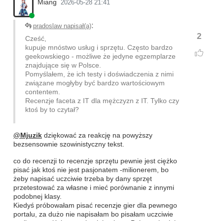
Miang
2026-05-28 21:41
:
pradoslaw napisał(a)
2
Cześć,
kupuje mnóstwo usług i sprzętu. Często bardzo
geekowskiego - możliwe że jedyne egzemplarze
znajdujące się w Polsce.
Pomyślałem, że ich testy i doświadczenia z nimi
związane mogłyby być bardzo wartościowym
contentem.
Recenzje faceta z IT dla mężczyzn z IT. Tylko czy
ktoś by to czytał?
@Mjuzik
dziękować za reakcję na powyższy
bezsensownie szowinistyczny tekst.
co do recenzji to recenzje sprzętu pewnie jest ciężko
pisać jak ktoś nie jest pasjonatem -milionerem, bo
żeby napisać uczciwie trzeba by dany sprzęt
przetestować za własne i mieć porównanie z innymi
podobnej klasy.
Kiedyś próbowałam pisać recenzje gier dla pewnego
portalu, za dużo nie napisałam bo pisałam uczciwie