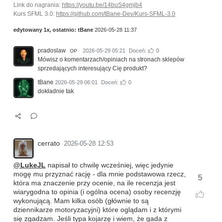
Link do nagrania:
https://youtu.be/14buS4gmjb4
Kurs SFML 3.0:
https://github.com/tBane-Dev/Kurs-SFML-3.0
edytowany 1x, ostatnio:
tBane
2026-05-28 11:37
pradoslaw
2026-05-29 05:21
Doceń:
0
OP
Mówisz o komentarzach/opiniach na stronach sklepów
sprzedających interesujący Cię produkt?
tBane
2026-05-29 06:01
Doceń:
0
dokładnie tak
cerrato
2026-05-28 12:53
@LukeJL
napisał to chwilę wcześniej, więc jedynie
mogę mu przyznać rację - dla mnie podstawowa rzecz,
5
która ma znaczenie przy ocenie, na ile recenzja jest
wiarygodna to opinia (i ogólna ocena) osoby recenzję
wykonującą. Mam kilka osób (głównie to są
dziennikarze motoryzacyjni) które oglądam i z którymi
się zgadzam. Jeśli typa kojarzę i wiem, że gada z