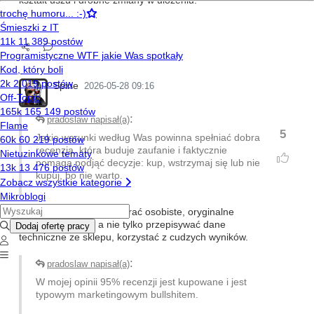
kształt uszu i drobne zmiany w ułożeniu.
Spine
2026-05-28 09:16
:
pradoslaw napisał(a)
5
Jakie warunki według Was powinna spełniać dobra
recenzja, która buduje zaufanie i faktycznie
pomaga podjąć decyzje: kup, wstrzymaj się lub nie
kupuj, bo nie warto.
Recenzja powinna zawierać osobiste, oryginalne
testy/benchmark, a nie tylko przepisywać dane
techniczne ze sklepu, korzystać z cudzych wyników.
:
pradoslaw napisał(a)
W mojej opinii 95% recenzji jest kupowane i jest
typowym marketingowym bullshitem.