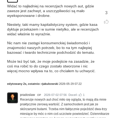
Widać to najładniej na recenzjach nowych aut, gdzie
zawsze jest zachwyt, a uszczypliwości są mało
3
wyeksponowane i drobne.
Niestety, taki mamy kapitalistyczny system, gdzie kasa
dyktuje przekazem i w sumie nietylko, ale w recenzjach
widać właśnie to wyraźnie.
Nic nam nie zastąpi konsumenckiej świadomości i
znajomości naszych potrzeb, bo to na tym najlepiej
bazować i twardo technicznie podchodzić do tematu.
Może też być tak, że moje podejście na zasadzie, że
coś ma robić to do czego zostało stworzone i nic
więcej mocno wpływa na to, co chciałem tu uchwycić.
edytowany 2x, ostatnio:
rjakubowski
2026-05-29 07:22
pradoslaw
2026-07-02 07:56
Doceń:
1
OP
Recenzje nowych aut choć miło się ogląda, to mają dla mnie
praktycznie zerową wartość. Z samochodem jest jak ze
skórzanymi butami. Trzeba nim faktycznie pojeździć dwa-trzy
miesiące by móc o nim coś uczciwie powiedzieć. Dziennikarze