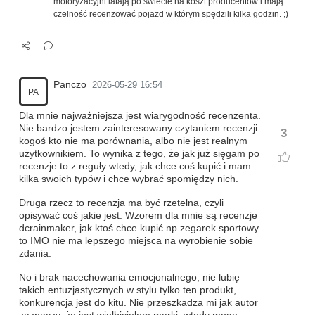
motoryzacyjni latają po świecie na koszt producentów i mają
czelność recenzować pojazd w którym spędzili kilka godzin. ;)
Panczo
2026-05-29 16:54
PA
Dla mnie najważniejsza jest wiarygodność recenzenta.
Nie bardzo jestem zainteresowany czytaniem recenzji
3
kogoś kto nie ma porównania, albo nie jest realnym
użytkownikiem. To wynika z tego, że jak już sięgam po
recenzje to z reguły wtedy, jak chce coś kupić i mam
kilka swoich typów i chce wybrać spomiędzy nich.
Druga rzecz to recenzja ma być rzetelna, czyli
opisywać coś jakie jest. Wzorem dla mnie są recenzje
dcrainmaker, jak ktoś chce kupić np zegarek sportowy
to IMO nie ma lepszego miejsca na wyrobienie sobie
zdania.
No i brak nacechowania emocjonalnego, nie lubię
takich entuzjastycznych w stylu tylko ten produkt,
konkurencja jest do kitu. Nie przeszkadza mi jak autor