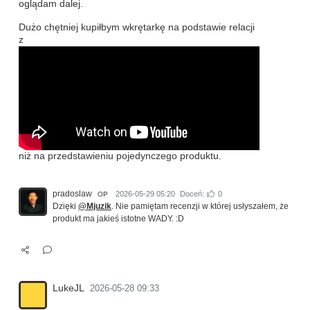
oglądam dalej.
Dużo chętniej kupiłbym wkrętarkę na podstawie relacji
z
niż na przedstawieniu pojedynczego produktu.
pradoslaw
2026-05-29 05:20
Doceń:
0
OP
Dzięki
@Mjuzik
. Nie pamiętam recenzji w której usłyszałem, że
produkt ma jakieś istotne WADY. :D
LukeJL
2026-05-28 09:33