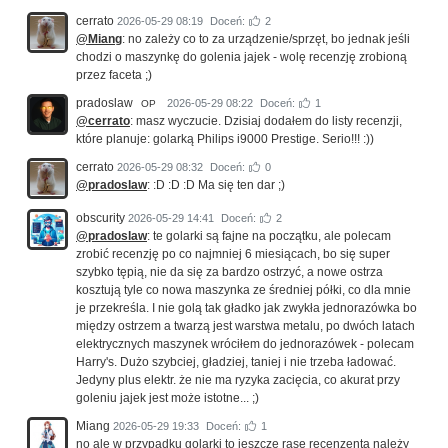
cerrato
2026-05-29 08:19
Doceń:
2
@Miang
: no zależy co to za urządzenie/sprzęt, bo jednak jeśli
chodzi o maszynkę do golenia jajek - wolę recenzję zrobioną
przez faceta ;)
pradoslaw
2026-05-29 08:22
Doceń:
1
OP
@cerrato
: masz wyczucie. Dzisiaj dodałem do listy recenzji,
które planuje: golarką Philips i9000 Prestige. Serio!!! :))
cerrato
2026-05-29 08:32
Doceń:
0
@pradoslaw
: :D :D :D Ma się ten dar ;)
obscurity
2026-05-29 14:41
Doceń:
2
@pradoslaw
: te golarki są fajne na początku, ale polecam
zrobić recenzję po co najmniej 6 miesiącach, bo się super
szybko tępią, nie da się za bardzo ostrzyć, a nowe ostrza
kosztują tyle co nowa maszynka ze średniej półki, co dla mnie
je przekreśla. I nie golą tak gładko jak zwykła jednorazówka bo
między ostrzem a twarzą jest warstwa metalu, po dwóch latach
elektrycznych maszynek wróciłem do jednorazówek - polecam
Harry's. Dużo szybciej, gładziej, taniej i nie trzeba ładować.
Jedyny plus elektr. że nie ma ryzyka zacięcia, co akurat przy
goleniu jajek jest może istotne... ;)
Miang
2026-05-29 19:33
Doceń:
1
no ale w przypadku golarki to jeszcze rasę recenzenta należy