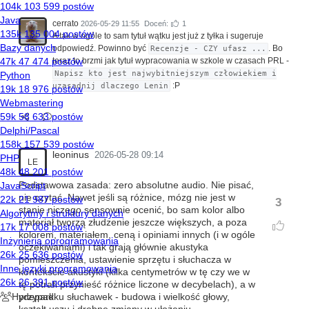
cerrato
2026-05-29 11:55
Doceń:
1
A tak w ogóle to sam tytuł wątku jest już z tyłka i sugeruje
odpowiedź. Powinno być
. Bo
Recenzje - CZY ufasz ...
teraz to brzmi jak tytuł wypracowania w szkole w czasach PRL -
Napisz kto jest najwybitniejszym człowiekiem i
:P
uzasadnij dlaczego Lenin
leoninus
2026-05-28 09:14
LE
Podstawowa zasada: zero absolutne audio. Nie pisać,
nie czytać. Nawet jeśli są różnice, mózg nie jest w
3
stanie niczego sensownie ocenić, bo sam kolor albo
materiał tworzą złudzenie jeszcze większych, a poza
kolorem, materiałem, ceną i opiniami innych (i w ogóle
oczekiwaniami) i tak grają głównie akustyka
pomieszczenia, ustawienie sprzętu i słuchacza w
kontekście akustyki (kilka centymetrów w tę czy we w
tę potrafi przynieść różnice liczone w decybelach), a w
przypadku słuchawek - budowa i wielkość głowy,