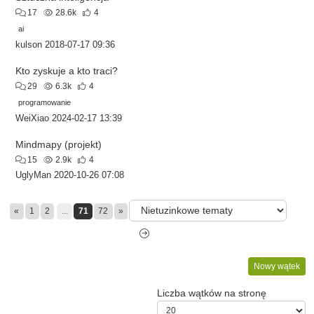
17
28.6k
4
ai
kulson
2018-07-17 09:36
Kto zyskuje a kto traci?
29
6.3k
4
programowanie
WeiXiao
2024-02-17 13:39
Mindmapy (projekt)
15
2.9k
4
UglyMan
2020-10-26 07:08
«
1
2
...
71
72
»
Nowy wątek
Liczba wątków na stronę