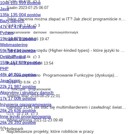
33
4.0k
3
Saalin
2023-07-25 06:07
Jakie zlecenia można złapać w IT? Jak zlecić programiście napisanie programu za darmo?
10
2.1k
3
programowanie
darmowe
darmowyinformatyk
hipekk
2026-04-16 19:47
Typy wyższego rzędu (Higher-kinded types) - które języki to mają?
10
2.4k
3
Patryk27
2021-05-04 13:54
Programowanie Funkcyjne (dyskusja)...
Zaakceptowano
16
8.6k
3
i
funkcyjne
programowanie
Srebrny Wąż
2018-08-29 22:01
Geniusz ZUA, jak stać się multimiliarderem i zawładnąć światem.
5
2.1k
3
WhiteLightning
2021-11-23 09:48
Najciekawsze projekty, które robiliście w pracy