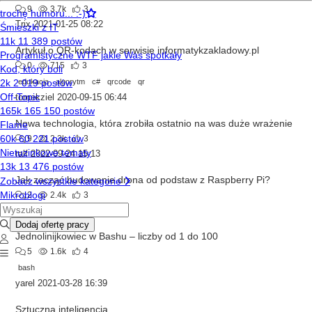
9
3.7k
3
Trix
2021-01-25 08:22
Artykuł o QR-kodach w serwisie informatykzakladowy.pl
0
715
3
edukacja
algorytm
c#
qrcode
qr
tomekziel
2020-09-15 06:44
Nowa technologia, która zrobiła ostatnio na was duże wrażenie
9
2.3k
3
ralf
2022-09-24 15:13
Jak zacząć budowanie drona od podstaw z Raspberry Pi?
2
2.4k
3
Dregorio
2023-12-27 09:53
Jednolinijkowiec w Bashu – liczby od 1 do 100
5
1.6k
4
bash
yarel
2021-03-28 16:39
Sztuczna inteligencja