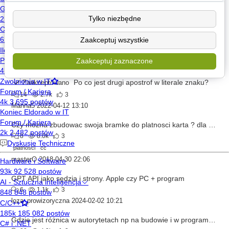
3
1.2k
3
Tylko niezbędne
Paweł Biernacki
2022-02-01 00:18
Szalony naukowiec - geniusz czy wariat?
Zaakceptuj wszystkie
3
3.3k
3
Zaakceptuj zaznaczone
Azarien
2013-06-20 13:57
Po co jest drugi apostrof w literale znaku?
Zaakceptowano
14
2.7k
3
Manna5
2022-04-12 13:10
Czy mozna zbudowac swoja bramke do platnosci karta ? dla stron erotycznych High Risk
8
8.0k
3
platnosci
cc
masterO
2018-04-30 22:06
GPT API jako sędzia i strony. Apple czy PC + program
6
1.1k
3
loza_prowizoryczna
2024-02-02 10:21
Gdzie jest różnica w autorytetach np na budowie i w programowaniu?