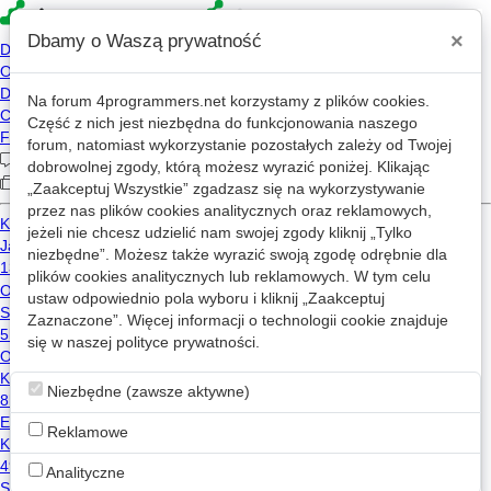
×
Dbamy o Waszą prywatność
Na forum
4programmers.net
korzystamy z plików cookies.
»
4p
Forum
Część z nich jest niezbędna do funkcjonowania naszego
Nietuzinkowe tematy
forum, natomiast wykorzystanie pozostałych zależy od Twojej
dobrowolnej zgody, którą możesz wyrazić poniżej. Klikając
„Zaakceptuj Wszystkie” zgadzasz się na wykorzystywanie
«
1
2
...
71
72
»
przez nas plików cookies analitycznych oraz reklamowych,
jeżeli nie chcesz udzielić nam swojej zgody kliknij „Tylko
Nowy wątek
niezbędne”. Możesz także wyrazić swoją zgodę odrębnie dla
plików cookies analitycznych lub reklamowych. W tym celu
ustaw odpowiednio pola wyboru i kliknij „Zaakceptuj
Czy zdarza wam się wrzucić w repo wulgaryzmy?
Zaznaczone”. Więcej informacji o technologii cookie znajduje
33
5.3k
3
się w naszej
polityce prywatności
.
ehhhhh
2023-07-03 13:53
Niezbędne (zawsze aktywne)
jak podmienić kod programu w locie bez własnego runtime
Zaakceptowano
19
4.8k
3
Reklamowe
NB-NN-NP-NK
2022-01-30 03:08
Analityczne
AI - rekurencyjne typy wyliczeniowe - nowy pomysł na reprezentację wiedzy