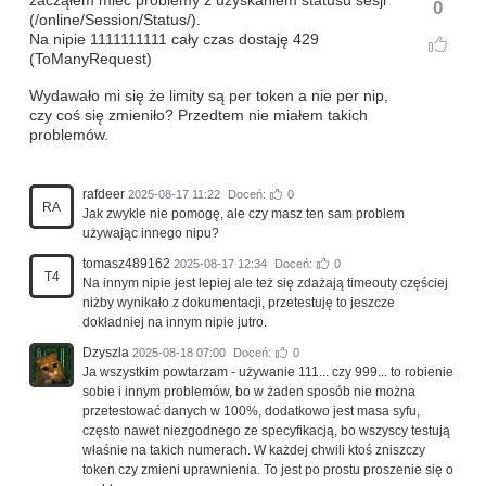
zacząłem mieć problemy z uzyskaniem statusu sesji
0
(/online/Session/Status/).
Na nipie 1111111111 cały czas dostaję 429
(ToManyRequest)
Wydawało mi się że limity są per token a nie per nip,
czy coś się zmieniło? Przedtem nie miałem takich
problemów.
rafdeer
2025-08-17 11:22
Doceń:
0
RA
Jak zwykle nie pomogę, ale czy masz ten sam problem
używając innego nipu?
tomasz489162
2025-08-17 12:34
Doceń:
0
T4
Na innym nipie jest lepiej ale też się zdażają timeouty częściej
niżby wynikało z dokumentacji, przetestuję to jeszcze
dokładniej na innym nipie jutro.
Dzyszla
2025-08-18 07:00
Doceń:
0
Ja wszystkim powtarzam - używanie 111... czy 999... to robienie
sobie i innym problemów, bo w żaden sposób nie można
przetestować danych w 100%, dodatkowo jest masa syfu,
często nawet niezgodnego ze specyfikacją, bo wszyscy testują
właśnie na takich numerach. W każdej chwili ktoś zniszczy
token czy zmieni uprawnienia. To jest po prostu proszenie się o