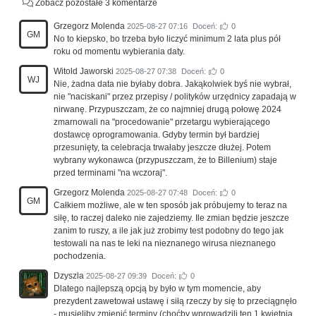
Zobacz pozostałe 3 komentarze
Grzegorz Molenda
2025-08-27 07:16
Doceń:
0
GM
No to kiepsko, bo trzeba było liczyć minimum 2 lata plus pół
roku od momentu wybierania daty.
Witold Jaworski
2025-08-27 07:38
Doceń:
0
WJ
Nie, żadna data nie byłaby dobra. Jakąkolwiek byś nie wybrał,
nie "naciskani" przez przepisy / polityków urzędnicy zapadają w
nirwanę. Przypuszczam, że co najmniej drugą połowę 2024
zmarnowali na "procedowanie" przetargu wybierającego
dostawcę oprogramowania. Gdyby termin był bardziej
przesunięty, ta celebracja trwałaby jeszcze dłużej. Potem
wybrany wykonawca (przypuszczam, że to Billenium) staje
przed terminami "na wczoraj".
Grzegorz Molenda
2025-08-27 07:48
Doceń:
0
GM
Całkiem możliwe, ale w ten sposób jak próbujemy to teraz na
siłę, to raczej daleko nie zajedziemy. Ile zmian będzie jeszcze
zanim to ruszy, a ile jak już zrobimy test podobny do tego jak
testowali na nas te leki na nieznanego wirusa nieznanego
pochodzenia.
Dzyszla
2025-08-27 09:39
Doceń:
0
Dlatego najlepszą opcją by było w tym momencie, aby
prezydent zawetował ustawę i siłą rzeczy by się to przeciągnęło
- musieliby zmienić terminy (choćby wprowadzili ten 1 kwietnia