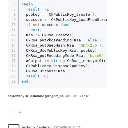
begin
result
:=
-
1
;
  pubkey 
:=
 CkPublicKey_Create
(
)
;
  success 
:=
 CkPublicKey_LoadFromString
(
pubkey
if
not
 success 
then
exit
;
  Rsa 
:=
 CkRsa_Create
(
)
;
  CkRsa_putPkcsPadding
(
Rsa
,
False
)
;
  CkRsa_putOaepHash
(
Rsa
,
'SHA-256'
)
;
  CkRsa_UsePublicKey
(
Rsa
,
 pubkey
)
;
  CkRsa_putEncodingMode
(
Rsa
,
'base64'
)
;
  aOutput 
:=
string
(
CkRsa__encryptStringENC
(
Rs
  CkPublicKey_Dispose
(
pubkey
)
;
  CkRsa_Dispose
(
Rsa
)
;
result
:=
0
;
end
;
edytowany 3x, ostatnio:
grzegorz_so
2025-08-13 17:48
Vojtěch Zapletal
2025-08-14 11:35