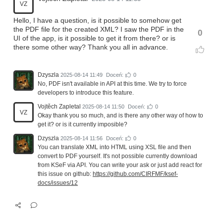
VZ
Hello, I have a question, is it possible to somehow get
the PDF file for the created XML? I saw the PDF in the
0
UI of the app, is it possible to get it from there? or is
there some other way? Thank you all in advance.
Dzyszla
2025-08-14 11:49
Doceń:
0
No, PDF isn't available in API at this time. We try to force
developers to introduce this feature.
Vojtěch Zapletal
2025-08-14 11:50
Doceń:
0
VZ
Okay thank you so much, and is there any other way of how to
get it? or is it currently imposible?
Dzyszla
2025-08-14 11:56
Doceń:
0
You can translate XML into HTML using XSL file and then
convert to PDF yourself. It's not possible currently download
from KSeF via API. You can write your ask or just add react for
this issue on github:
https://github.com/CIRFMF/ksef-
docs/issues/12