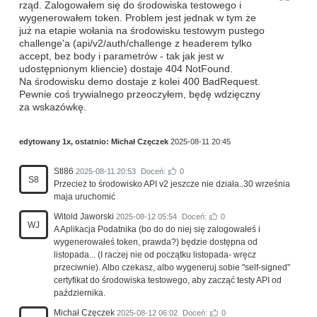
rząd. Zalogowałem się do środowiska testowego i
wygenerowałem token. Problem jest jednak w tym że
już na etapie wołania na środowisku testowym pustego
challenge'a (api/v2/auth/challenge z headerem tylko
accept, bez body i parametrów - tak jak jest w
udostępnionym kliencie) dostaje 404 NotFound.
Na środowisku demo dostaje z kolei 400 BadRequest.
Pewnie coś trywialnego przeoczyłem, będę wdzięczny
za wskazówkę.
edytowany 1x, ostatnio:
Michał Częczek
2025-08-11 20:45
Stl86
2025-08-11 20:53
Doceń:
0
S8
Przecież to środowisko API v2 jeszcze nie działa..30 września
maja uruchomić
Witold Jaworski
2025-08-12 05:54
Doceń:
0
WJ
A Aplikacja Podatnika (bo do do niej się zalogowałeś i
wygenerowałeś token, prawda?) będzie dostępna od
listopada... (I raczej nie od początku listopada- wręcz
przeciwnie). Albo czekasz, albo wygeneruj sobie "self-signed"
certyfikat do środowiska testowego, aby zacząć testy API od
października.
Michał Częczek
2025-08-12 06:02
Doceń:
0