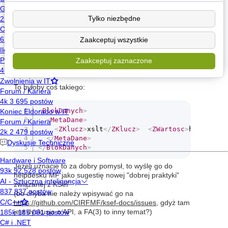
jakąś nową wersję broszury informacyjnej MF o FA(3))
aby dodawali na końcu swoich załączników dodatkowy
Tylko niezbędne
<BlokDanych> zawierający w metadaych pojedynczą
parę:
Zaakceptuj wszystkie
o uzgodnionym kluczu - powiedzmy - "xslt"
wartości: url do arkusza transformacji,
Zaakceptuj zaznaczone
wizualizującej w HTML taki załącznik
To byłoby coś takiego:
<
BlokDanych
>
<
MetaDane
>
<
ZKlucz
>
xslt
</
ZKlucz
>
<
ZWartosc
>
https://s
</
MetaDane
>
</
BlokDanych
>
Jeżeli uznacie to za dobry pomysł, to wyślę go do
helpdesku MF jako sugestię nowej "dobrej praktyki"
związanej z KSeF
(bo chyba nie należy wpisywać go na
https://github.com/CIRFMF/ksef-docs/issues
, gdyż tam
jest dyskusja o API, a FA(3) to inny temat?)