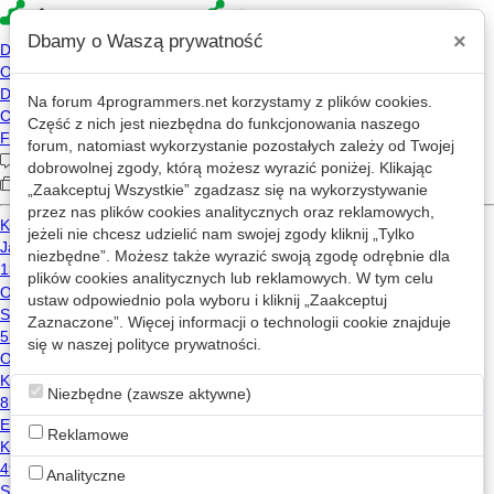
×
Dbamy o Waszą prywatność
Na forum
4programmers.net
korzystamy z plików cookies.
Część z nich jest niezbędna do funkcjonowania naszego
»
»
4p
Forum
Nietuzinkowe tematy
forum, natomiast wykorzystanie pozostałych zależy od Twojej
Krajowy system e-Faktur
dobrowolnej zgody, którą możesz wyrazić poniżej. Klikając
„Zaakceptuj Wszystkie” zgadzasz się na wykorzystywanie
przez nas plików cookies analitycznych oraz reklamowych,
«
1
2
...
47
...
100
»
jeżeli nie chcesz udzielić nam swojej zgody kliknij „Tylko
niezbędne”. Możesz także wyrazić swoją zgodę odrębnie dla
plików cookies analitycznych lub reklamowych. W tym celu
Witold Jaworski
2025-08-11 06:26
WJ
ustaw odpowiednio pola wyboru i kliknij „Zaakceptuj
Zaznaczone”. Więcej informacji o technologii cookie znajduje
Załączniki w FA(3): nie wiem, czy ktokolwiek z nas na
się w naszej
polityce prywatności
.
tym forum będzie miał okazję implementować ich
0
tworzenie, ale większość będzie musiała zmierzyć się
od lutego 2026 z wizualizacją, gdy przyjdą pierwsze
Niezbędne (zawsze aktywne)
faktury za prąd, telefony, karty paliwowe...
Reklamowe
Format FA(3) jest już "przyklepany" i zmienić go nie
można. W takim razie może przynajmniej warto
Analityczne
zasugerować tym "wielkim" dostawcom (np. poprzez