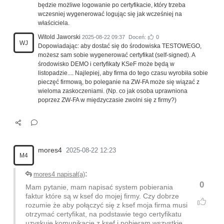
będzie możliwe logowanie po certyfikacie, który trzeba
wczesniej wygenerować logując się jak wcześniej na
właściciela.
Witold Jaworski
2025-08-22 09:37
Doceń:
0
WJ
Dopowiadając: aby dostać się do środowiska TESTOWEGO,
możesz sam sobie wygenerować certyfikat (self-signed). A
środowisko DEMO i certyfikaty KSeF może będą w
listopadzie.... Najlepiej, aby firma do tego czasu wyrobiła sobie
pieczęć firmową, bo poleganie na ZW-FA może się wiązać z
wieloma zaskoczeniami. (Np. co jak osoba uprawniona
poprzez ZW-FA w międzyczasie zwolni się z firmy?)
mores4
2025-08-22 12:23
M4
:
mores4 napisał(a)
0
Mam pytanie, mam napisać system pobierania
faktur które są w ksef do mojej firmy. Czy dobrze
rozumie że aby połączyć się z ksef moja firma musi
otrzymać certyfikat, na podstawie tego certyfikatu
uzyskuje komunikację z ksef i pobieram wszystkie