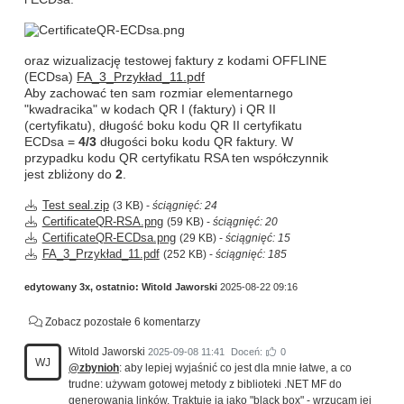
oraz wizualizację testowej faktury z kodami OFFLINE
(ECDsa)
FA_3_Przykład_11.pdf
Aby zachować ten sam rozmiar elementarnego
"kwadracika" w kodach QR I (faktury) i QR II
(certyfikatu), długość boku kodu QR II certyfikatu
ECDsa =
4/3
długości boku kodu QR faktury. W
przypadku kodu QR certyfikatu RSA ten współczynnik
jest zbliżony do
2
.
Test seal.zip
(3 KB) -
ściągnięć: 24
CertificateQR-RSA.png
(59 KB) -
ściągnięć: 20
CertificateQR-ECDsa.png
(29 KB) -
ściągnięć: 15
FA_3_Przykład_11.pdf
(252 KB) -
ściągnięć: 185
edytowany 3x, ostatnio:
Witold Jaworski
2025-08-22 09:16
Zobacz pozostałe 6 komentarzy
Witold Jaworski
2025-09-08 11:41
Doceń:
0
WJ
@zbynioh
: aby lepiej wyjaśnić co jest dla mnie łatwe, a co
trudne: używam gotowej metody z biblioteki .NET MF do
generowania linków. Traktuję ją jako "black box" - wrzucam jej