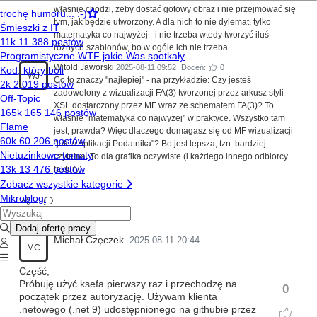
własnie chodzi, żeby dostać gotowy obraz i nie przejmować się
tym, jak będzie utworzony. A dla nich to nie dylemat, tylko
matematyka co najwyżej - i nie trzeba wtedy tworzyć iluś
różnych szablonów, bo w ogóle ich nie trzeba.
Witold Jaworski
2025-08-11 09:52
Doceń:
0
WJ
Co to znaczy "najlepiej" - na przykładzie: Czy jesteś
zadowolony z wizualizacji FA(3) tworzonej przez arkusz styli
XSL dostarczony przez MF wraz ze schematem FA(3)? To
właśnie "matematyka co najwyżej" w praktyce. Wszystko tam
jest, prawda? Więc dlaczego domagasz się od MF wizualizacji
"jak w Aplikacji Podatnika"? Bo jest lepsza, tzn. bardziej
czytelna. To dla grafika oczywiste (i każdego innego odbiorcy
faktury).
Michał Częczek
2025-08-11 20:44
MC
Część,
Próbuję użyć ksefa pierwszy raz i przechodzę na
0
początek przez autoryzację. Używam klienta
.netowego (.net 9) udostępnionego na githubie przez