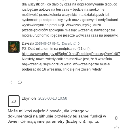
dla wszystkich), co dało by czas na dopracowywanie tego, co
już będzie gotowe na ten czas + będzie na spokojnie
możliwość przeszkolenia wszystkich na działających już
systemach przedprodukcyjnych oraz z gotowymi certyfikatami
wystawionymi na produkcji. Wówczas, myślę, dużo
przedsiębiorców spokojnie miesiąc wcześniej nawet będzie
mogła uruchomić i będzie jeszcze wówczas czas na poprawki.
Dzyszla
2025-08-27 09:41
Doceń:
0
PS. Dziś mija termin na podpisanie (21 dni).
https://www.sejm.gov.pl/Sejm10.nsf/PrzebiegProc.xsp?nr=1407
Niestety, nawet wtedy całkiem możliwe jest, że 9 września
najwcześniej sejm odrzuci weto, wówczas będzie musiał
podpisać do 16 września. I nic się nie zmieni wtedy.
zbynioh
2025-08-13 10:58
ZB
Może mi ktoś wyjaśnić powód, dla którego w
dokumentacji na githubie przykłady tej samej funkcji w
0
Javie i C# mają inne parametry (liczbę ich), np. tu: