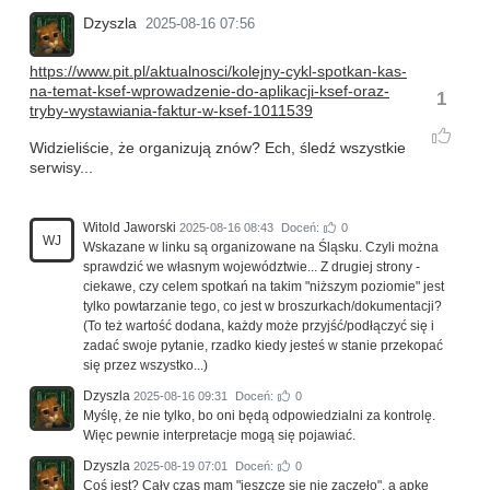
Dzyszla
2025-08-16 07:56
https://www.pit.pl/aktualnosci/kolejny-cykl-spotkan-kas-
na-temat-ksef-wprowadzenie-do-aplikacji-ksef-oraz-
1
tryby-wystawiania-faktur-w-ksef-1011539
Widzieliście, że organizują znów? Ech, śledź wszystkie
serwisy...
Witold Jaworski
2025-08-16 08:43
Doceń:
0
WJ
Wskazane w linku są organizowane na Śląsku. Czyli można
sprawdzić we własnym województwie... Z drugiej strony -
ciekawe, czy celem spotkań na takim "niższym poziomie" jest
tylko powtarzanie tego, co jest w broszurkach/dokumentacji?
(To też wartość dodana, każdy może przyjść/podłączyć się i
zadać swoje pytanie, rzadko kiedy jesteś w stanie przekopać
się przez wszystko...)
Dzyszla
2025-08-16 09:31
Doceń:
0
Myślę, że nie tylko, bo oni będą odpowiedzialni za kontrolę.
Więc pewnie interpretacje mogą się pojawiać.
Dzyszla
2025-08-19 07:01
Doceń:
0
Coś jest? Cały czas mam "jeszcze się nie zaczęło", a apkę