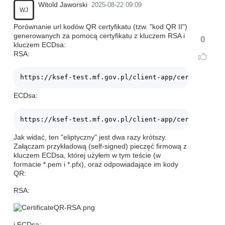
Witold Jaworski
2025-08-22 09:09
WJ
Porównanie url kodów QR certyfikatu (tzw. "kod QR II")
generowanych za pomocą certyfikatu z kluczem RSA i
0
kluczem ECDsa:
RSA:
ECDsa:
Jak widać, ten "eliptyczny" jest dwa razy krótszy.
Załączam przykładową (self-signed) pieczęć firmową z
kluczem ECDsa, której użyłem w tym teście (w
formacie *.pem i *.pfx), oraz odpowiadające im kody
QR:
RSA:
i ECDsa: