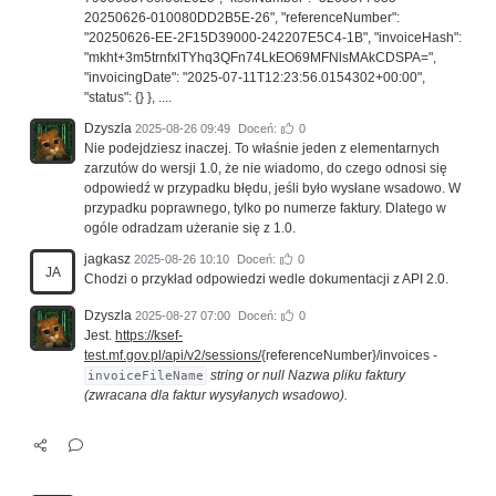
20250626-010080DD2B5E-26", "referenceNumber":
"20250626-EE-2F15D39000-242207E5C4-1B", "invoiceHash":
"mkht+3m5trnfxlTYhq3QFn74LkEO69MFNlsMAkCDSPA=",
"invoicingDate": "2025-07-11T12:23:56.0154302+00:00",
"status": {} }, ....
Dzyszla
2025-08-26 09:49
Doceń:
0
Nie podejdziesz inaczej. To właśnie jeden z elementarnych
zarzutów do wersji 1.0, że nie wiadomo, do czego odnosi się
odpowiedź w przypadku błędu, jeśli było wysłane wsadowo. W
przypadku poprawnego, tylko po numerze faktury. Dlatego w
ogóle odradzam użeranie się z 1.0.
jagkasz
2025-08-26 10:10
Doceń:
0
JA
Chodzi o przykład odpowiedzi wedle dokumentacji z API 2.0.
Dzyszla
2025-08-27 07:00
Doceń:
0
Jest.
https://ksef-
test.mf.gov.pl/api/v2/sessions/
{referenceNumber}/invoices -
string or null Nazwa pliku faktury
invoiceFileName
(zwracana dla faktur wysyłanych wsadowo).