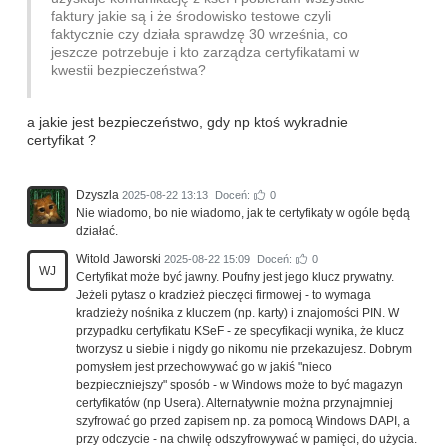
faktury jakie są i że środowisko testowe czyli
faktycznie czy działa sprawdzę 30 września, co
jeszcze potrzebuje i kto zarządza certyfikatami w
kwestii bezpieczeństwa?
a jakie jest bezpieczeństwo, gdy np ktoś wykradnie
certyfikat ?
Dzyszla
2025-08-22 13:13
Doceń:
0
Nie wiadomo, bo nie wiadomo, jak te certyfikaty w ogóle będą
działać.
Witold Jaworski
2025-08-22 15:09
Doceń:
0
WJ
Certyfikat może być jawny. Poufny jest jego klucz prywatny.
Jeżeli pytasz o kradzież pieczęci firmowej - to wymaga
kradzieży nośnika z kluczem (np. karty) i znajomości PIN. W
przypadku certyfikatu KSeF - ze specyfikacji wynika, że klucz
tworzysz u siebie i nigdy go nikomu nie przekazujesz. Dobrym
pomysłem jest przechowywać go w jakiś "nieco
bezpieczniejszy" sposób - w Windows może to być magazyn
certyfikatów (np Usera). Alternatywnie można przynajmniej
szyfrować go przed zapisem np. za pomocą Windows DAPI, a
przy odczycie - na chwilę odszyfrowywać w pamięci, do użycia.