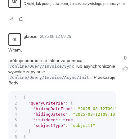
MC
Dzięki, tak podejrzewałem, że coś oczywistego przeoczyłem.
glapcio
2025-08-12 09:25
GL
Witam,
0
próbuje pobrać listę faktur za pomocą
/online/Query/Invoice/Sync
lub asynchronicznie
wywołać zapytanie
/online/Query/Invoice/Async/Init
. Przekazuje
Body:
{
"queryCriteria"
:
{
"hidingDateFrom"
:
"2025-08-12T09:13:50.159
"hidingDateTo"
:
"2025-08-12T09:13:50.159Z"
"isHidden"
:
true
,
"subjectType"
:
"subject1"
}
}