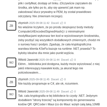
plik i certyfikat, dostaję url linku. (Oczywście zajrzałem do
środka, ale tylko po to, aby się upewnić jak mam np.
zakodować klucz prywatny w PEM, by został prawidłowo
odczytany. Nie zmieniam niczego).
zbynioh
2025-09-08 11:42
Doceń:
0
ZB
No właśnie liczyłem, że po prostu skopiujesz body metody
ComputeUrlEncodedSignedHash() i z minimalnymi
modyfikacjami wykonasz ten kod w wyizolowanym środowisku,
żeby pozbyć się wszystkich dodatkowych zmiennych, chodzi mi
o surowy hasz i podpis. Zgaduję, że cała kryptograficzna
warstwa klienta KSeFa bazuje na runtime .NET, prawda? To
byłoby idealne dla mnie jako punkt wyjścia.
Witold Jaworski
2025-09-08 11:44
Doceń:
0
WJ
Ekhm... biblioteka jest dostępna, każdy może wyizolować z niej
jakiś interesujący kawałek kodu, ja akurat tego nie
potrzebowałem....
zbynioh
2025-09-08 11:45
Doceń:
0
ZB
Nie każdy programuje w C#, ale ok, rozumiem.
Witold Jaworski
2025-09-08 11:49
Doceń:
0
WJ
Tak. cała kryptografia w tej bibliotece to czysty .NET. Jedynym
dodatkiem "strony trzeciej" są komponenty do generowania
kodów QR: QRCoder i Maui (co do Maui: wzięli całą taką 10MB