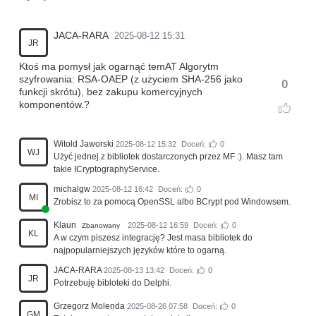
JACA-RARA
2025-08-12 15:31
JR
Ktoś ma pomysł jak ogarnąć temAT Algorytm
szyfrowania: RSA-OAEP (z użyciem SHA-256 jako
0
funkcji skrótu), bez zakupu komercyjnych
komponentów.?
Witold Jaworski
2025-08-12 15:32
Doceń:
0
WJ
Użyć jednej z bibliotek dostarczonych przez MF :). Masz tam
takie ICryptographyService.
michalgw
2025-08-12 16:42
Doceń:
0
MI
Zrobisz to za pomocą OpenSSL albo BCrypt pod Windowsem.
Klaun
2025-08-12 16:59
Doceń:
0
Zbanowany
KL
A w czym piszesz integrację? Jest masa bibliotek do
najpopularniejszych języków które to ogarną.
JACA-RARA
2025-08-13 13:42
Doceń:
0
JR
Potrzebuję bibloteki do Delphi.
Grzegorz Molenda
2025-08-26 07:58
Doceń:
0
GM