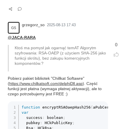
grzegorz_so
2025-08-13 17:43
GS
@JACA-RARA
0
Ktoś ma pomysł jak ogarnąć temAT Algorytm
szyfrowania: RSA-OAEP (z użyciem SHA-256 jako
funkcji skrótu), bez zakupu komercyjnych
komponentów.?
Pobierz pakiet bibliotek "Chillkat Softawre"
(
https://www.chilkatsoft.com/delphiDll.asp
). Część
funkcji jest płatna (wymaga płatnej aktywacji), ale to
czego potrzebujemy jest FREE :)
function
 encryptRSAOaepHash256
(
aPubCert
:
strin
var
  success
:
 boolean
;
  pubkey
:
 HCkPublicKey
;
  Rsa
:
 HCkRsa
;