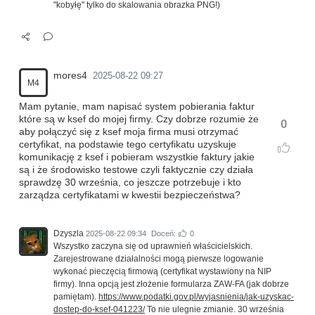
"kobyłę" tylko do skalowania obrazka PNG!)
mores4
2025-08-22 09:27
M4
Mam pytanie, mam napisać system pobierania faktur
które są w ksef do mojej firmy. Czy dobrze rozumie że
0
aby połączyć się z ksef moja firma musi otrzymać
certyfikat, na podstawie tego certyfikatu uzyskuje
komunikację z ksef i pobieram wszystkie faktury jakie
są i że środowisko testowe czyli faktycznie czy działa
sprawdzę 30 września, co jeszcze potrzebuje i kto
zarządza certyfikatami w kwestii bezpieczeństwa?
Dzyszla
2025-08-22 09:34
Doceń:
0
Wszystko zaczyna się od uprawnień właścicielskich.
Zarejestrowane działalności mogą pierwsze logowanie
wykonać pieczęcią firmową (certyfikat wystawiony na NIP
firmy). Inna opcją jest złożenie formularza ZAW-FA (jak dobrze
pamiętam).
https://www.podatki.gov.pl/wyjasnienia/jak-uzyskac-
dostep-do-ksef-041223/
To nie ulegnie zmianie. 30 września