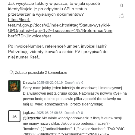
Jak wysyłacie faktury w paczce, to w jaki sposób
0
identyfikujcie je po odpytaniu API o status
przetwarzania wysłanych dokumentów?
https://ksef-
test.mf.gov.pl/docs/v2/index.html#tag/Status-wysylki-i-
UPO/paths/~1api~1v2~1sessions~1%7BreferenceNum
ber%7D~1invoices/get
Po invoiceNumber, referenceNumber, invoiceHash?
Potrzebuję zidentyfikować u siebie FV i przypisać do
niej numer Ksef...
Zobacz pozostałe 2 komentarze
Dzyszla
2025-08-22 09:19
Doceń:
0
Sorry, mam jakby jeden interfejs do wsadowej i interaktywnej.
Dla wsadowej jest ta druga opcja. Natomiast w nowym KSeF na
pewno bedę robił to po nazwie pliku z paczki (bo ustawię na
mój ID, więc jednoznacznie i prosto zidentyfikuję).
jagkasz
2025-08-26 09:38
Doceń:
0
JA
@Dzyszla
: Aktualnie w body odpowiedzi z listą faktur w sesji
nie mamy nazwy pliku. Jak do tego podejść inaczej? {
"invoices": [ { "ordinalNumber": 1, "invoiceNumber": "FA/XPWIC-
7900685789/06/2025", "ksefNumber": "5265877635-