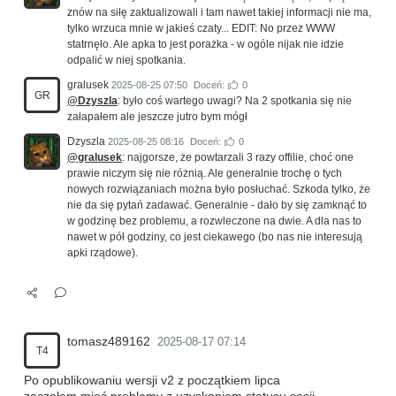
znów na siłę zaktualizowali i tam nawet takiej informacji nie ma,
tylko wrzuca mnie w jakieś czaty... EDIT: No przez WWW
statrnęło. Ale apka to jest porażka - w ogóle nijak nie idzie
odpalić w niej spotkania.
gralusek
2025-08-25 07:50
Doceń:
0
GR
@Dzyszla
: było coś wartego uwagi? Na 2 spotkania się nie
załapałem ale jeszcze jutro bym mógł
Dzyszla
2025-08-25 08:16
Doceń:
0
@gralusek
: najgorsze, że powtarzali 3 razy offilie, choć one
prawie niczym się nie różnią. Ale generalnie trochę o tych
nowych rozwiązaniach można było posłuchać. Szkoda tylko, że
nie da się pytań zadawać. Generalnie - dało by się zamknąć to
w godzinę bez problemu, a rozwleczone na dwie. A dla nas to
nawet w pół godziny, co jest ciekawego (bo nas nie interesują
apki rządowe).
tomasz489162
2025-08-17 07:14
T4
Po opublikowaniu wersji v2 z początkiem lipca