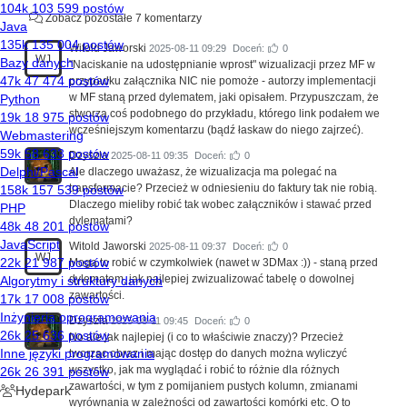
Zobacz pozostałe 7 komentarzy
Witold Jaworski
2025-08-11 09:29
Doceń:
0
WJ
"Naciskanie na udostępnianie wprost" wizualizacji przez MF w
przypadku załącznika NIC nie pomoże - autorzy implementacji
w MF staną przed dylematem, jaki opisałem. Przypuszczam, że
stworzą coś podobnego do przykładu, którego link podałem we
wcześniejszym komentarzu (bądź łaskaw do niego zajrzeć).
Dzyszla
2025-08-11 09:35
Doceń:
0
Ale dlaczego uważasz, że wizualizacja ma polegać na
transformacie? Przecież w odniesieniu do faktury tak nie robią.
Dlaczego mieliby robić tak wobec załączników i stawać przed
dylematami?
Witold Jaworski
2025-08-11 09:37
Doceń:
0
WJ
Mogą to robić w czymkolwiek (nawet w 3DMax :)) - staną przed
dylematem, jak najlepiej zwizualizować tabelę o dowolnej
zawartości.
Dzyszla
2025-08-11 09:45
Doceń:
0
No ale jak najlepiej (i co to właściwie znaczy)? Przecież
tworząc obraz i mając dostęp do danych można wyliczyć
wszystko, jak ma wyglądać i robić to różnie dla różnych
zawartości, w tym z pomijaniem pustych kolumn, zmianami
wyrównania w zależności od zawartości komórki etc. O to