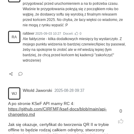
przygotować przed uruchomieniem a na to potrzeba czasu.
Właśnie te przygotowania pokryją się z początkiem roku bo
wątpię, że dostawcy softu się wyrobią z finalnym releasem
przed końcem 2025. No chyba, że tacy więksi co wiadomo, ze
nie mogą z rynku wypaść :P
rafdeer
2025-09-03 10:27
Doceń:
0
RA
Ale faktycznie - kilka dodatkowych miesięcy by wystarczyło. Z
mojego punktu widzenia to bardziej czerwiec/lipiec by pasował,
żeby na spokojnie to zrobić ale w mf wiedzą lepiej (tym
bardziej, że chcą przed końcem tej kadencji "zakończyć"
wdrożenie)
Witold Jaworski
2025-08-28 09:37
WJ
A po stronie KSeF API mamy RC 4:
https://github.com/CIRFMF/ksef-docs/blob/main/api-
0
changelog.md
Jak się okazuje, certyfikat do tworzenia QR II w trybie
offline to będzie rodzaj całkiem odrębny, stworzony