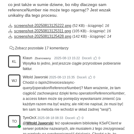
co jest także w sumie dziwne, bo niby dlaczego sam
referenceNumber nie może tego ogarnąć? Jest wszak
unikalny dla tego procesu.
screenshot-20250813125222.png
(52 KB) -
ściągnięć: 16
screenshot-20250813125311.png
(105 KB) -
ściągnięć: 16
screenshot-20250813125428.png
(142 KB) -
ściągnięć: 14
Zobacz pozostałe 17 komentarzy
Klaun
2025-08-13 15:22
Doceń:
0
Zbanowany
KL
Wysyłka to jedno, jest jeszcze ciągłe przyrostowe pobieranie
faktur.
Witold Jaworski
2025-08-13 15:35
Doceń:
0
WJ
Chodzi o /api/v2/invoices/async-
query/{operationReferenceNumber}? Mam wrażenie, że tam
ciągłość zachowujesz dzięki temu
operationReferenceNumber
,
a access token może się pomiędzy wywołaniami zmienić (za
każdym razem ma być ważny, ale nikt nie napisał, że musi być
ten sam: ta metoda nie wchodzi w skład żadnej "sesji").
TymOnX
2025-08-18 08:33
Doceń:
0
TO
@Witold Jaworski
: też opakowałem bibliotekę KSeFClient w
serwer potoków nazwanych, ale musiałem z tego zrezygnować
ze względu na synchroniczność działania. Chodzi o to, że