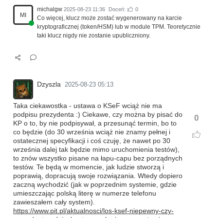
michalgw
2025-08-23 11:36
Doceń:
0
MI
Co więcej, klucz może zostać wygenerowany na karcie
kryptograficznej (token/HSM) lub w module TPM. Teoretycznie
taki klucz nigdy nie zostanie upubliczniony.
Dzyszla
2025-08-23 05:13
Taka ciekawostka - ustawa o KSeF wciąż nie ma
podpisu prezydenta :) Ciekawe, czy można by pisać do
0
KP o to, by nie podpisywał, a przesunąć termin, bo to
co będzie (do 30 września wciąż nie znamy pełnej i
ostatecznej specyfikacji i coś czuję, że nawet po 30
września dalej tak będzie mimo uruchomienia testów),
to znów wszystko pisane na łapu-capu bez porządnych
testów. Te będą w momencie, jak ludzie stworzą i
poprawią, dopracują swoje rozwiązania. Wtedy dopiero
zaczną wychodzić (jak w poprzednim systemie, gdzie
umieszczając polską literę w numerze telefonu
zawieszałem cały system).
https://www.pit.pl/aktualnosci/los-ksef-niepewny-czy-