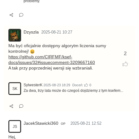
problemy.
Dzyszla
2025-08-21 10:27
Ma być oficjalnie dostępny algorytm liczenia sumy
kontrolnej!
2
https://github.com/CIRFMF/ksef-
docs/issues/32#issuecomment-3209667160
A tak przy poprzedniej wersji się wzbraniali.
SylwesterK
2025-08-23 18:29
Doceń:
0
SK
Za dwa, trzy lata może do czegoś dojdziemy z tym ksefem...
JacekStawicki360
2025-08-21 12:52
OP
JS
Hej,