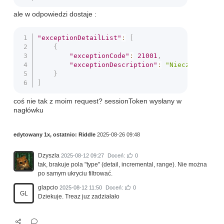
ale w odpowiedzi dostaje :
"exceptionDetailList"
:
[
{
"exceptionCode"
:
21001
,
"exceptionDescription"
:
"Nieczytelna t
}
]
coś nie tak z moim request? sessionToken wysłany w
nagłówku
edytowany 1x, ostatnio:
Riddle
2025-08-26 09:48
Dzyszla
2025-08-12 09:27
Doceń:
0
tak, brakuje pola "type" (detail, incremental, range). Nie można
po samym ukryciu filtrować.
glapcio
2025-08-12 11:50
Doceń:
0
GL
Dziekuje. Treaz juz zadziałało