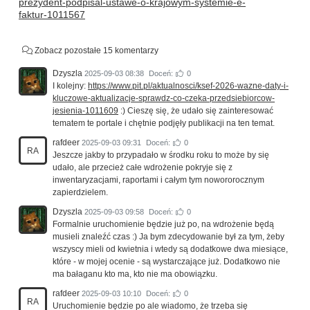
prezydent-podpisal-ustawe-o-krajowym-systemie-e-
faktur-1011567
Zobacz pozostałe 15 komentarzy
Dzyszla
2025-09-03 08:38
Doceń:
0
I kolejny:
https://www.pit.pl/aktualnosci/ksef-2026-wazne-daty-i-
kluczowe-aktualizacje-sprawdz-co-czeka-przedsiebiorcow-
jesienia-1011609
:) Cieszę się, że udało się zainteresować
tematem te portale i chętnie podjęły publikacji na ten temat.
rafdeer
2025-09-03 09:31
Doceń:
0
RA
Jeszcze jakby to przypadało w środku roku to może by się
udało, ale przecież całe wdrożenie pokryje się z
inwentaryzacjami, raportami i całym tym nowororocznym
zapierdzielem.
Dzyszla
2025-09-03 09:58
Doceń:
0
Formalnie uruchomienie będzie już po, na wdrożenie będą
musieli znaleźć czas :) Ja bym zdecydowanie był za tym, żeby
wszyscy mieli od kwietnia i wtedy są dodatkowe dwa miesiące,
które - w mojej ocenie - są wystarczające już. Dodatkowo nie
ma bałaganu kto ma, kto nie ma obowiązku.
rafdeer
2025-09-03 10:10
Doceń:
0
RA
Uruchomienie będzie po ale wiadomo, że trzeba się