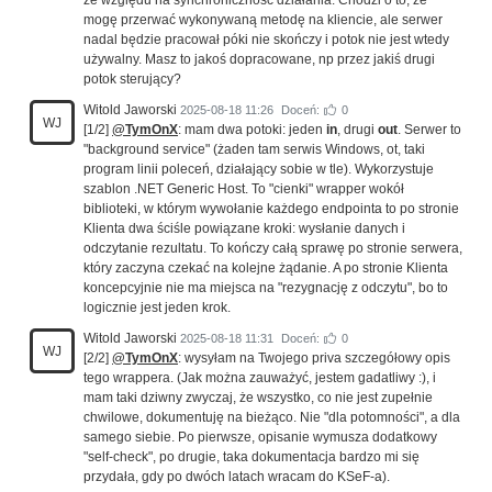
mogę przerwać wykonywaną metodę na kliencie, ale serwer
nadal będzie pracował póki nie skończy i potok nie jest wtedy
używalny. Masz to jakoś dopracowane, np przez jakiś drugi
potok sterujący?
Witold Jaworski
2025-08-18 11:26
Doceń:
0
WJ
[1/2]
@TymOnX
: mam dwa potoki: jeden
in
, drugi
out
. Serwer to
"background service" (żaden tam serwis Windows, ot, taki
program linii poleceń, działający sobie w tle). Wykorzystuje
szablon .NET Generic Host. To "cienki" wrapper wokół
biblioteki, w którym wywołanie każdego endpointa to po stronie
Klienta dwa ściśle powiązane kroki: wysłanie danych i
odczytanie rezultatu. To kończy całą sprawę po stronie serwera,
który zaczyna czekać na kolejne żądanie. A po stronie Klienta
koncepcyjnie nie ma miejsca na "rezygnację z odczytu", bo to
logicznie jest jeden krok.
Witold Jaworski
2025-08-18 11:31
Doceń:
0
WJ
[2/2]
@TymOnX
: wysyłam na Twojego priva szczegółowy opis
tego wrappera. (Jak można zauważyć, jestem gadatliwy :), i
mam taki dziwny zwyczaj, że wszystko, co nie jest zupełnie
chwilowe, dokumentuję na bieżąco. Nie "dla potomności", a dla
samego siebie. Po pierwsze, opisanie wymusza dodatkowy
"self-check", po drugie, taka dokumentacja bardzo mi się
przydała, gdy po dwóch latach wracam do KSeF-a).