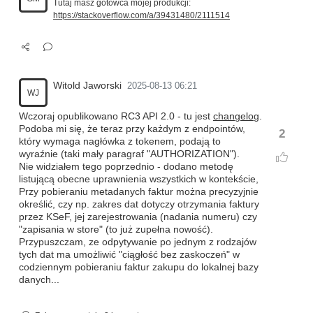
Tutaj masz gotowca mojej produkcji:
https://stackoverflow.com/a/39431480/2111514
Witold Jaworski
2025-08-13 06:21
WJ
Wczoraj opublikowano RC3 API 2.0 - tu jest
changelog
.
Podoba mi się, że teraz przy każdym z endpointów,
2
który wymaga nagłówka z tokenem, podają to
wyraźnie (taki mały paragraf "AUTHORIZATION").
Nie widziałem tego poprzednio - dodano metodę
listującą obecne uprawnienia wszystkich w kontekście,
Przy pobieraniu metadanych faktur można precyzyjnie
określić, czy np. zakres dat dotyczy otrzymania faktury
przez KSeF, jej zarejestrowania (nadania numeru) czy
"zapisania w store" (to już zupełna nowość).
Przypuszczam, ze odpytywanie po jednym z rodzajów
tych dat ma umożliwić "ciągłość bez zaskoczeń" w
codziennym pobieraniu faktur zakupu do lokalnej bazy
danych...