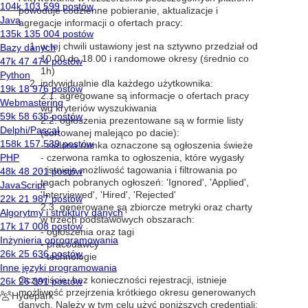
powoduje codzienne pobieranie, aktualizacje i
agregacje informacji o ofertach pracy:
w tej chwili ustawiony jest na sztywno przedział od
10.00 do 18.00 i randomowe okresy (średnio co
1h)
indywidualnie dla każdego użytkownika:
2.1. agregowane są informacje o ofertach pracy
wg kryteriów wyszukiwania
2.2. ogłoszenia prezentowane są w formie listy
(sortowanej malejąco po dacie):
- zielona ramka oznaczone są ogłoszenia świeże
- czerwona ramka to ogłoszenia, które wygasły
- istnieje możliwość tagowania i filtrowania po
tagach pobranych ogłoszeń: 'Ignored', 'Applied',
'Interviewed', 'Hired', 'Rejected'
2.3. generowane są zbiorcze metryki oraz charty
w trzech podstawowych obszarach:
- ogłoszenia oraz tagi
- pracodawcy
- technologie
Oczywiście, bez konieczności rejestracji, istnieje
możliwość przejrzenia krótkiego okresu generowanych
danych. Należy w tym celu użyć poniższych credentiali: