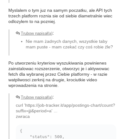
Myslalem o tym juz na samym poczatku, ale API tych
trzech platform roznia sie od siebie diametralnie wiec
odlozylem to na pozniej.
:
Trubow napisał(a)
Nie mam żadnych danych, wszystkie taby
mam puste - mam czekać czy coś robie źle?
Po utworzeniu kryteriow wyszukiwania powinienes
zainstalowac rozszerzenie, otworzyc je i aktywowac
fetch dla wybranej przez Ciebie platformy - w razie
watpliwosci zerknij na drugie, krociutkie video
wprowadzenia na stronie.
:
Trubow napisał(a)
curl 'https://job-tracker.it/app/postings-chart/count?
suffix=jji&period=a' ...
zwraca
{

    "status": 500,
