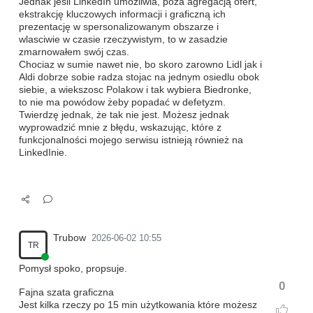
Jednak jeśli LinkedIn umożliwia, poza agregacją ofert,
ekstrakcję kluczowych informacji i graficzną ich
prezentację w spersonalizowanym obszarze i
wlasciwie w czasie rzeczywistym, to w zasadzie
zmarnowałem swój czas.
Chociaz w sumie nawet nie, bo skoro zarowno Lidl jak i
Aldi dobrze sobie radza stojac na jednym osiedlu obok
siebie, a wiekszosc Polakow i tak wybiera Biedronke,
to nie ma powódow żeby popadać w defetyzm.
Twierdzę jednak, że tak nie jest. Możesz jednak
wyprowadzić mnie z błędu, wskazując, które z
funkcjonalności mojego serwisu istnieją również na
LinkedInie.
Trubow
2026-06-02 10:55
TR
Pomysł spoko, propsuje.
0
Fajna szata graficzna
Jest kilka rzeczy po 15 min użytkowania które możesz