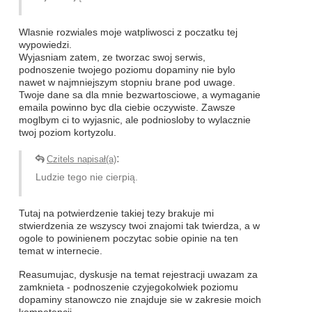
Wlasnie rozwiales moje watpliwosci z poczatku tej
wypowiedzi.
Wyjasniam zatem, ze tworzac swoj serwis,
podnoszenie twojego poziomu dopaminy nie bylo
nawet w najmniejszym stopniu brane pod uwage.
Twoje dane sa dla mnie bezwartosciowe, a wymaganie
emaila powinno byc dla ciebie oczywiste. Zawsze
moglbym ci to wyjasnic, ale podniosloby to wylacznie
twoj poziom kortyzolu.
:
Czitels napisał(a)
Ludzie tego nie cierpią.
Tutaj na potwierdzenie takiej tezy brakuje mi
stwierdzenia ze wszyscy twoi znajomi tak twierdza, a w
ogole to powinienem poczytac sobie opinie na ten
temat w internecie.
Reasumujac, dyskusje na temat rejestracji uwazam za
zamknieta - podnoszenie czyjegokolwiek poziomu
dopaminy stanowczo nie znajduje sie w zakresie moich