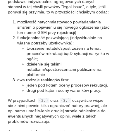
podstawie indywidualnie agregowanych danych
stanowi w tej chwili poważny "legal issue", o tyle, jeśli
pomysł się przyjmie, to w przyszłości chciałbym dodać:
możliwość natychmiastowego powiadamiania
sms'em o pojawieniu się nowego ogłoszenia (stad
ten numer GSM przy rejestracji)
funkcjonalność pozwalającą (indywidualnie na
własne potrzeby użytkownika):
tworzenie notatek/spostrzeżeń na temat
procesów rekrutacji bądź sytuacji na rynku w
ogóle;
dzielenie się takimi
notatkami/spostrzeżeniami publicznie na
platformie.
dwa rodzaje rankingów firm:
jeden pod kotem oceny procesów rekrutacji,
drugi pod kątem oceny warunków pracy.
W przypadkach
(2.)
oraz
(3.)
oczywiście wiąże
się z nimi pewnie kilka ograniczeń natury prawnej, ale
np. samo umożliwienie drugiej stronie odniesienia do
ewentualnych negatywnych opinii, wiele z takich
problemów rozwiązuje.