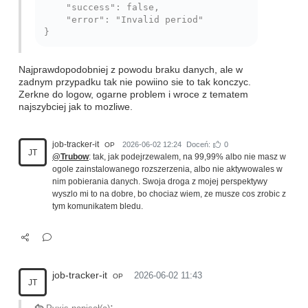
    "success": false,

    "error": "Invalid period"

Najprawdopodobniej z powodu braku danych, ale w
zadnym przypadku tak nie powiino sie to tak konczyc.
Zerkne do logow, ogarne problem i wroce z tematem
najszybciej jak to mozliwe.
job-tracker-it
2026-06-02 12:24
Doceń:
0
OP
JT
@Trubow
: tak, jak podejrzewalem, na 99,99% albo nie masz w
ogole zainstalowanego rozszerzenia, albo nie aktywowales w
nim pobierania danych. Swoja droga z mojej perspektywy
wyszlo mi to na dobre, bo chociaz wiem, ze musze cos zrobic z
tym komunikatem bledu.
job-tracker-it
2026-06-02 11:43
OP
JT
: