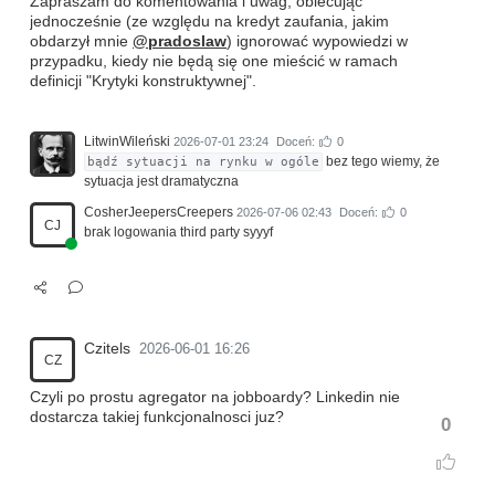
Zapraszam do komentowania i uwag, obiecując
jednocześnie (ze względu na kredyt zaufania, jakim
obdarzył mnie
@pradoslaw
) ignorować wypowiedzi w
przypadku, kiedy nie będą się one mieścić w ramach
definicji "Krytyki konstruktywnej".
LitwinWileński
2026-07-01 23:24
Doceń:
0
bez tego wiemy, że
bądź sytuacji na rynku w ogóle
sytuacja jest dramatyczna
CosherJeepersCreepers
2026-07-06 02:43
Doceń:
0
CJ
brak logowania third party syyyf
Czitels
2026-06-01 16:26
CZ
Czyli po prostu agregator na jobboardy? Linkedin nie
dostarcza takiej funkcjonalnosci juz?
0