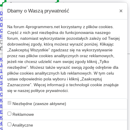
×
Dbamy o Waszą prywatność
Na forum
4programmers.net
korzystamy z plików cookies.
Część z nich jest niezbędna do funkcjonowania naszego
»
»
4p
Forum
Kariera
forum, natomiast wykorzystanie pozostałych zależy od Twojej
IT Job Tracker
dobrowolnej zgody, którą możesz wyrazić poniżej. Klikając
„Zaakceptuj Wszystkie” zgadzasz się na wykorzystywanie
przez nas plików cookies analitycznych oraz reklamowych,
jeżeli nie chcesz udzielić nam swojej zgody kliknij „Tylko
job-tracker-it
2026-06-01 15:14
niezbędne”. Możesz także wyrazić swoją zgodę odrębnie dla
OP
JT
plików cookies analitycznych lub reklamowych. W tym celu
ustaw odpowiednio pola wyboru i kliknij „Zaakceptuj
Podbijam watek za zgoda
@pradoslaw
'a.
Zaznaczone”. Więcej informacji o technologii cookie znajduje
1
Krótko i na temat. Przygotowałem narzędzie
Job
się w naszej
polityce prywatności
.
Tracker IT
wspierające proces poszukiwania pracy w
zakresie ogłoszeń w branży IT.
Niezbędne (zawsze aktywne)
Bez wspomagania AI - dla niektórych z Was będzie to
prawdopodobnie ważna informacja.
Reklamowe
Pierwszy "disclaimer". Narzędzie to nie jest
przeznaczone dla tych, którzy twierdzą, że po wysłaniu
Analityczne