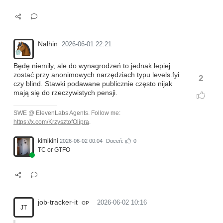
Nalhin
2026-06-01 22:21
Będę niemiły, ale do wynagrodzeń to jednak lepiej
zostać przy anonimowych narzędziach typu levels.fyi
2
czy blind. Stawki podawane publicznie często nijak
mają się do rzeczywistych pensji.
SWE @ ElevenLabs Agents. Follow me:
https://x.com/KrzysztofOlipra
.
kimikini
2026-06-02 00:04
Doceń:
0
TC or GTFO
job-tracker-it
2026-06-02 10:16
OP
JT