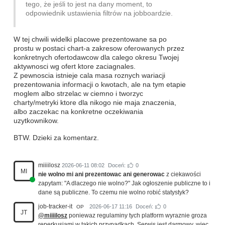
tego, że jeśli to jest na dany moment, to
odpowiednik ustawienia filtrów na jobboardzie.
W tej chwili widelki placowe prezentowane sa po
prostu w postaci chart-a zakresow oferowanych przez
konkretnych ofertodawcow dla calego okresu Twojej
aktywnosci wg ofert ktore zaciagnales.
Z pewnoscia istnieje cala masa roznych wariacji
prezentowania informacji o kwotach, ale na tym etapie
moglem albo strzelac w ciemno i tworzyc
charty/metryki ktore dla nikogo nie maja znaczenia,
albo zaczekac na konkretne oczekiwania
uzytkownikow.
BTW. Dzieki za komentarz.
miiiilosz
2026-06-11 08:02
Doceń:
0
MI
nie wolno mi ani prezentowac ani generowac
z ciekawości
zapytam: "A dlaczego nie wolno?" Jak ogłoszenie publiczne to i
dane są publiczne. To czemu nie wolno robić statystyk?
job-tracker-it
2026-06-17 11:16
Doceń:
0
OP
JT
@miiiilosz
poniewaz regulaminy tych platform wyraznie groza
reperkusjami w takich przypadkach. Serwis jest darmowy, wiec