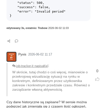
    "status": 500,

    "success": false,

    "error": "Invalid period"

edytowany 3x, ostatnio:
Trubow
2026-06-02 11:03
Pyxis
2026-06-02 11:17
:
job-tracker-it napisał(a)
0
W skrócie, tutaj chodzi o coś więcej, mianowicie o
przekrojową wizualizację sytuacji na rynku w
konkretnym, definiowanym przez użytkownika
zakresie i konkretnym przedziale czasu. Również o
zarządzanie własną aktywnością.
Czy dane historyczne są zapisane? W sensie można
podejrzeć jak zmieniała się z czasem ilość ogłoszeń,