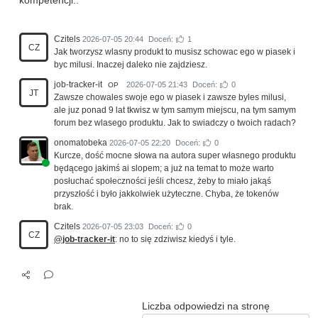
kompetencji..
Czitels
2026-07-05 20:44
Doceń:
1
CZ
Jak tworzysz wlasny produkt to musisz schowac ego w piasek i
byc milusi. Inaczej daleko nie zajdziesz.
job-tracker-it
2026-07-05 21:43
Doceń:
0
OP
JT
Zawsze chowales swoje ego w piasek i zawsze byles milusi,
ale juz ponad 9 lat tkwisz w tym samym miejscu, na tym samym
forum bez wlasego produktu. Jak to swiadczy o twoich radach?
onomatobeka
2026-07-05 22:20
Doceń:
0
Kurcze, dość mocne słowa na autora super własnego produktu
będącego jakimś ai slopem; a już na temat to może warto
posłuchać społeczności jeśli chcesz, żeby to miało jakąś
przyszłość i było jakkolwiek użyteczne. Chyba, że tokenów
brak.
Czitels
2026-07-05 23:03
Doceń:
0
CZ
@job-tracker-it
: no to się zdziwisz kiedyś i tyle.
Liczba odpowiedzi na stronę