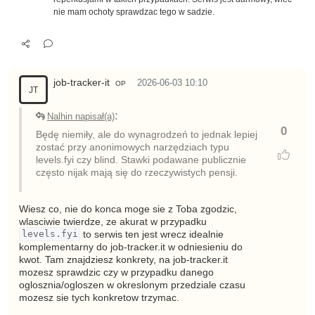
nie mam ochoty sprawdzac tego w sadzie.
job-tracker-it
2026-06-03 10:10
OP
JT
:
Nalhin napisał(a)
0
Będę niemiły, ale do wynagrodzeń to jednak lepiej
zostać przy anonimowych narzędziach typu
levels.fyi czy blind. Stawki podawane publicznie
często nijak mają się do rzeczywistych pensji.
Wiesz co, nie do konca moge sie z Toba zgodzic,
wlasciwie twierdze, ze akurat w przypadku
levels.fyi
to serwis ten jest wrecz idealnie
komplementarny do job-tracker.it w odniesieniu do
kwot. Tam znajdziesz konkrety, na job-tracker.it
mozesz sprawdzic czy w przypadku danego
oglosznia/ogloszen w okreslonym przedziale czasu
mozesz sie tych konkretow trzymac.