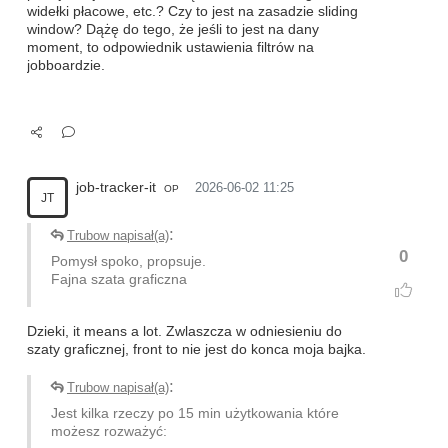
widełki płacowe, etc.? Czy to jest na zasadzie sliding
window? Dążę do tego, że jeśli to jest na dany
moment, to odpowiednik ustawienia filtrów na
jobboardzie.
job-tracker-it
2026-06-02 11:25
OP
JT
:
Trubow napisał(a)
0
Pomysł spoko, propsuje.
Fajna szata graficzna
Dzieki, it means a lot. Zwlaszcza w odniesieniu do
szaty graficznej, front to nie jest do konca moja bajka.
:
Trubow napisał(a)
Jest kilka rzeczy po 15 min użytkowania które
możesz rozważyć: