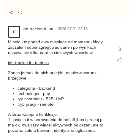
job-tracker-it
2026-07-01 22:18
OP
JT
Minelo juz ponad dwa miesiace od momentu kiedy
zaczalem sobie agregowac dane i po wynikach
0
nasuwa sie kilka bardzo ciekawych wnioskow.
job-tracker.it - metrics
Zanim jednak do nich przejde, najpierw warunki
brzegowe:
categoria - backend
technologia - php
typ contraktu - B2B, UoP
tryb pracy - remote.
A teraz wstepne konkluzje:
1, justjoin.it w porownaniu do nofluff.jbos i pracuj pl,
ma ok, dwa razy wiecej aktywnych ogloszen, ale to
pozorna zaleta bowiem, identyczne ogloszenia