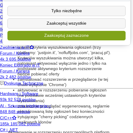
100 CV-alek jednego dnia między drugim daniem a
deserem nazajutrz otrzymują dokładnie taka samą
Tylko niezbędne
liczbę zaproszeń na rozmowę kwalifikacyjną.
W skrócie (na stronie głównej są dwa video
Zaakceptuj wszystkie
przewodniki):
Zaakceptuj zaznaczone
należy się zarejestrować podając e-mail (plus
opcjonalnie nr telefonu)
ustawić kryteria wyszukiwania ogłoszeń (trzy
platformy: 'justjoin.it', 'nofluffjobs.com', 'pracuj.pl').
Kryteriów wyszukiwania można utworzyć kilka,
natomiast aktywować wyłącznie jedno i tylko na
podstawie aktywnego kryterium rozszerzenie
będzie pobierać oferty
zainstalować rozszerzenie w przeglądarce (w tej
chwili wyłącznie 'Chrome')
aktywować w rozszerzeniu pobieranie ogłoszeń
(na podstawie wcześniej ustawionych kryteriów
wyszukiwania)
ostatecznie przeglądać wygenerowaną, reglarnie
aktualizowaną listę ogłoszeń bez konieczności
irytującego "cherry picking" codziennych
mailowych klonów
Aktywowanie w rozszerzeniu poszczególnych platform