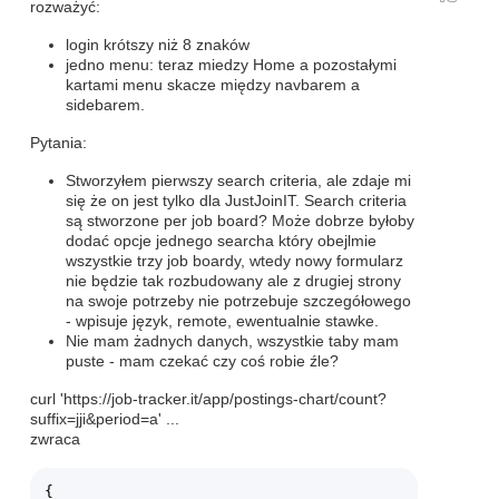
rozważyć:
login krótszy niż 8 znaków
jedno menu: teraz miedzy Home a pozostałymi
kartami menu skacze między navbarem a
sidebarem.
Pytania:
Stworzyłem pierwszy search criteria, ale zdaje mi
się że on jest tylko dla JustJoinIT. Search criteria
są stworzone per job board? Może dobrze byłoby
dodać opcje jednego searcha który obejlmie
wszystkie trzy job boardy, wtedy nowy formularz
nie będzie tak rozbudowany ale z drugiej strony
na swoje potrzeby nie potrzebuje szczegółowego
- wpisuje język, remote, ewentualnie stawke.
Nie mam żadnych danych, wszystkie taby mam
puste - mam czekać czy coś robie źle?
curl 'https://job-tracker.it/app/postings-chart/count?
suffix=jji&period=a' ...
zwraca
{
