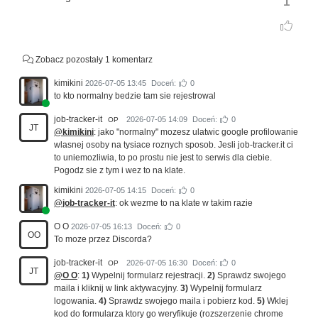
1
Zobacz pozostały 1 komentarz
kimikini
2026-07-05 13:45
Doceń:
0
to kto normalny bedzie tam sie rejestrowal
job-tracker-it
2026-07-05 14:09
Doceń:
0
OP
JT
@kimikini
: jako "normalny" mozesz ulatwic google profilowanie
wlasnej osoby na tysiace roznych sposob. Jesli job-tracker.it ci
to uniemozliwia, to po prostu nie jest to serwis dla ciebie.
Pogodz sie z tym i wez to na klate.
kimikini
2026-07-05 14:15
Doceń:
0
@job-tracker-it
: ok wezme to na klate w takim razie
O O
2026-07-05 16:13
Doceń:
0
OO
To moze przez Discorda?
job-tracker-it
2026-07-05 16:30
Doceń:
0
OP
JT
@O O
:
1)
Wypelnij formularz rejestracji.
2)
Sprawdz swojego
maila i kliknij w link aktywacyjny.
3)
Wypelnij formularz
logowania.
4)
Sprawdz swojego maila i pobierz kod.
5)
Wklej
kod do formularza ktory go weryfikuje (rozszerzenie chrome