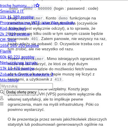
demo
:
demo
:
000000
(login : password : code)
Drugi
disclaimer
. Konto
demo
funkcjonuje na
zasadzie zwykłego konta użytkownika (oczywiście
dostępny jest wyłącznie odczyt), a to sprawia, że
logowanie się kilku osób w tym samym czasie będzie
generowało
401
. Zatem panowie, nie wszyscy na raz,
każdy zdąży się pobawić :D. Oczywiście trzeba cos z
tym zrobić, ale nie wszystko od razu.
Trzeci
disclaimer
. Mimo istniejących ograniczeń
może się tak zdarzyć, że ktoś ze zbyt dużym
rozmachem podejdzie do możliwości fetch'owana
ofert. Sorry, ale na tym etapie muszę się liczyć z
kosztami, a użytkownik z
413
.
Serwis jest oczywiście bezpłatny. Koszty jego
postawienia na OVH (VPS) poniosłem wyłącznie dla
własnej satysfakcji, ale to implikuje pewne
ograniczenia, mam na myśli infrastrukturę. Póki co
powinno wystarczyć.
O ile prezentacja przez serwis jakichkolwiek zbiorczych
statystyk lub podsumowań generowanych ogólnie na