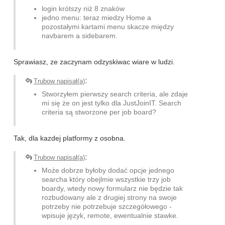
login krótszy niż 8 znaków
jedno menu: teraz miedzy Home a
pozostałymi kartami menu skacze między
navbarem a sidebarem.
Sprawiasz, ze zaczynam odzyskiwac wiare w ludzi.
:
Trubow napisał(a)
Stworzyłem pierwszy search criteria, ale zdaje
mi się że on jest tylko dla JustJoinIT. Search
criteria są stworzone per job board?
Tak, dla kazdej platformy z osobna.
:
Trubow napisał(a)
Może dobrze byłoby dodać opcje jednego
searcha który obejlmie wszystkie trzy job
boardy, wtedy nowy formularz nie będzie tak
rozbudowany ale z drugiej strony na swoje
potrzeby nie potrzebuje szczegółowego -
wpisuje język, remote, ewentualnie stawke.