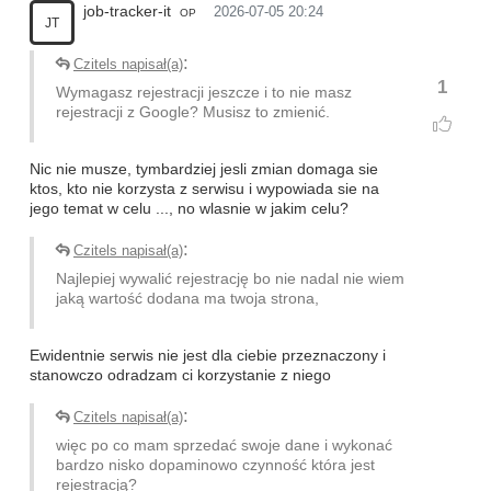
job-tracker-it
2026-07-05 20:24
OP
JT
:
Czitels napisał(a)
1
Wymagasz rejestracji jeszcze i to nie masz
rejestracji z Google? Musisz to zmienić.
Nic nie musze, tymbardziej jesli zmian domaga sie
ktos, kto nie korzysta z serwisu i wypowiada sie na
jego temat w celu ..., no wlasnie w jakim celu?
:
Czitels napisał(a)
Najlepiej wywalić rejestrację bo nie nadal nie wiem
jaką wartość dodana ma twoja strona,
Ewidentnie serwis nie jest dla ciebie przeznaczony i
stanowczo odradzam ci korzystanie z niego
:
Czitels napisał(a)
więc po co mam sprzedać swoje dane i wykonać
bardzo nisko dopaminowo czynność która jest
rejestracją?