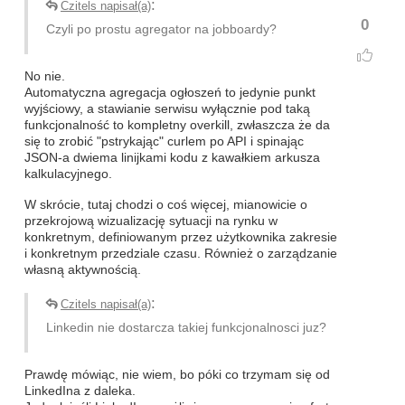
:
Czitels napisał(a)
0
Czyli po prostu agregator na jobboardy?
No nie.
Automatyczna agregacja ogłoszeń to jedynie punkt
wyjściowy, a stawianie serwisu wyłącznie pod taką
funkcjonalność to kompletny overkill, zwłaszcza że da
się to zrobić "pstrykając" curlem po API i spinając
JSON-a dwiema linijkami kodu z kawałkiem arkusza
kalkulacyjnego.
W skrócie, tutaj chodzi o coś więcej, mianowicie o
przekrojową wizualizację sytuacji na rynku w
konkretnym, definiowanym przez użytkownika zakresie
i konkretnym przedziale czasu. Również o zarządzanie
własną aktywnością.
:
Czitels napisał(a)
Linkedin nie dostarcza takiej funkcjonalnosci juz?
Prawdę mówiąc, nie wiem, bo póki co trzymam się od
LinkedIna z daleka.