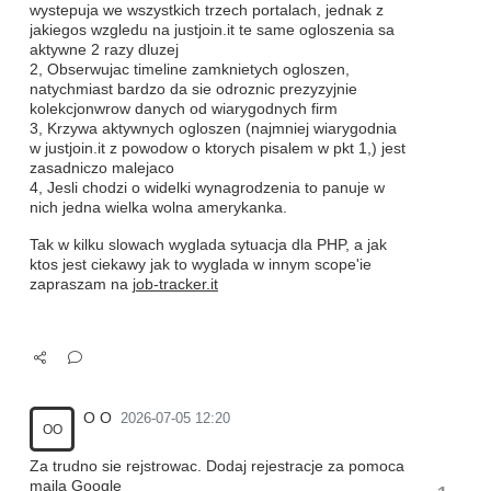
wystepuja we wszystkich trzech portalach, jednak z
jakiegos wzgledu na justjoin.it te same ogloszenia sa
aktywne 2 razy dluzej
2, Obserwujac timeline zamknietych ogloszen,
natychmiast bardzo da sie odroznic prezyzyjnie
kolekcjonwrow danych od wiarygodnych firm
3, Krzywa aktywnych ogloszen (najmniej wiarygodnia
w justjoin.it z powodow o ktorych pisalem w pkt 1,) jest
zasadniczo malejaco
4, Jesli chodzi o widelki wynagrodzenia to panuje w
nich jedna wielka wolna amerykanka.
Tak w kilku slowach wyglada sytuacja dla PHP, a jak
ktos jest ciekawy jak to wyglada w innym scope'ie
zapraszam na
job-tracker.it
O O
2026-07-05 12:20
OO
Za trudno sie rejstrowac. Dodaj rejestracje za pomoca
maila Google