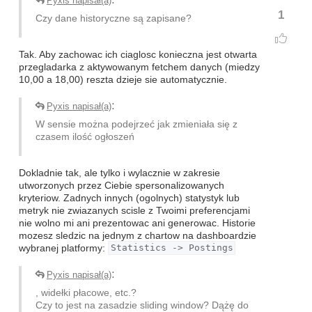
Pyxis napisał(a)
1
Czy dane historyczne są zapisane?
Tak. Aby zachowac ich ciaglosc konieczna jest otwarta
przegladarka z aktywowanym fetchem danych (miedzy
10,00 a 18,00) reszta dzieje sie automatycznie.
:
Pyxis napisał(a)
W sensie można podejrzeć jak zmieniała się z
czasem ilość ogłoszeń
Dokladnie tak, ale tylko i wylacznie w zakresie
utworzonych przez Ciebie spersonalizowanych
kryteriow. Zadnych innych (ogolnych) statystyk lub
metryk nie zwiazanych scisle z Twoimi preferencjami
nie wolno mi ani prezentowac ani generowac. Historie
mozesz sledzic na jednym z chartow na dashboardzie
wybranej platformy:
Statistics -> Postings
:
Pyxis napisał(a)
, widełki płacowe, etc.?
Czy to jest na zasadzie sliding window? Dążę do