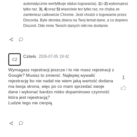
automatycznie werfyfikuje status logowania).
1)
i
2)
wykonujesz
tylko raz.
3)
,
4)
oraz
5)
wlasciwie tez tylko raz, no chyba ze
zamkniesz calkowicie Chrome. Jesli chodzi o logowanie przez
Discorda. Byle stronka zbiera na Twoj temat dane, a co dopiero
Discord. Ode mnie Twoich danych nikt nie dostanie.
Czitels
2026-07-05 19:42
CZ
Wymagasz rejestracji jeszcze i to nie masz rejestracji z
Google? Musisz to zmienić. Najlepiej wywalić
1
rejestrację bo nie nadal nie wiem jaką wartość dodana
ma twoja strona, więc po co mam sprzedać swoje
dane i wykonać bardzo nisko dopaminowo czynność
która jest rejestracją?
Ludzie tego nie cierpią.