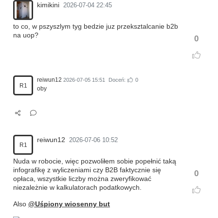
kimikini
2026-07-04 22:45
to co, w pszyszlym tyg bedzie juz przeksztalcanie b2b
na uop?
0
reiwun12
2026-07-05 15:51
Doceń:
0
R1
oby
reiwun12
2026-07-06 10:52
R1
Nuda w robocie, więc pozwoliłem sobie popełnić taką
infografikę z wyliczeniami czy B2B faktycznie się
0
opłaca, wszystkie liczby można zweryfikować
niezależnie w kalkulatorach podatkowych.
Also
@Uśpiony wiosenny but