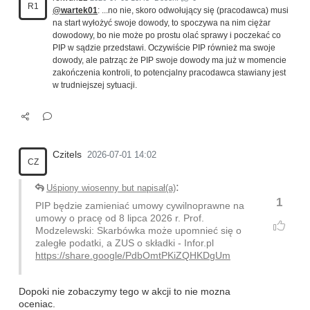
R1
@wartek01
: ...no nie, skoro odwołujący się (pracodawca) musi
na start wyłożyć swoje dowody, to spoczywa na nim ciężar
dowodowy, bo nie może po prostu olać sprawy i poczekać co
PIP w sądzie przedstawi. Oczywiście PIP również ma swoje
dowody, ale patrząc że PIP swoje dowody ma już w momencie
zakończenia kontroli, to potencjalny pracodawca stawiany jest
w trudniejszej sytuacji.
Czitels
2026-07-01 14:02
CZ
:
Uśpiony wiosenny but napisał(a)
1
PIP będzie zamieniać umowy cywilnoprawne na
umowy o pracę od 8 lipca 2026 r. Prof.
Modzelewski: Skarbówka może upomnieć się o
zaległe podatki, a ZUS o składki - Infor.pl
https://share.google/PdbOmtPKiZQHKDgUm
Dopoki nie zobaczymy tego w akcji to nie mozna
oceniac.