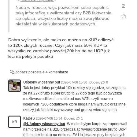
2
Nuda w robocie, więc pozwoliłem sobie popełnić
taką infografikę z wyliczeniami czy B2B faktycznie
się opłaca, wszystkie liczby można zweryfikować
niezależnie w kalkulatorach podatkowych.
Dobra wyliczenie, ale maks co można na KUP odliczyć
to 120k złotych rocznie. Czyli jak masz 50% KUP to
wszystko co zarobisz powyżej 20k brutto na UOP już
leci na pełnym podatku
Zobacz pozostałe 4 komentarze
Uśpiony wiosenny but
2026-07-06 15:30
Doceń:
0
Tak to jest dobry przykład 10k roznicy się zgodze, szczegolnie
ze na 22k brutto super brutto to 27k do tego b2b podwyzsza
mozliwosc odliczenia sobie od nas VATu czyli mowa o
kolejnych 7200 dodatkowe ktore moga nam wrzucic oraz inne
rzeczy jak śledziki czy wczasy pod gruszą więc się spina
KaBeS
2026-07-06 15:34
Doceń:
1
KB
@Uśpiony wiosenny but
: W moim byłym korpo zaproponowali
nam przejście na B2B przeliczając wynagrodzenie brutto UoP
(nie super-brutto) na netto na FV i to jeszcze przy bezpłatnych