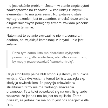
I to jest właśnie problem. Jestem w stanie część pytań
zaakceptować na zasadzie "w koniunkcji z innymi
elementami to ma jakiś sens". Np. pytanie o stałe
wynagrodzenie - jest to zasadne, chociaż dużo umów
długoterminowych pomiędzy firmami zakłada płacenie
w stałym terminie.
Natomiast to pytanie zwyczajnie nie ma sensu ani
osobno, ani w jakiejś kombinacji z innymi. I nie jest
jedyne.
Poza tym sama lista ma charakter wyłącznie
pomocniczy, dla kontrolera, ale i dla samych firm,
by mogły przeprowadzić "samokontrolę".
Czyli zrobiliśmy pełne 360 stopni i jesteśmy w punkcie
wyjścia. Cała dyskusja na temat tej listy zaczęła się,
kiedy ja stwierdziłem, że pozycja człowieka w
strukturach firmy nie ma żadnego znaczenia
prawnego. Ty z kolei powołałeś się na ową listę, żeby
wskazać, że jednak ma bo jest na tej liście. Teraz
piszesz, że jednak nie ma bo to jest coś specjalnie dla
firm.