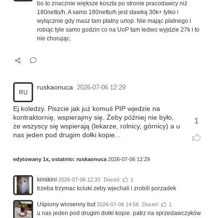
bo to znacznie większe koszta po stronie pracodawcy niż
180netto/h. A samo 180netto/h jest stawką 30k+ tylko i
wyłącznie gdy masz tam płatny urlop. Nie mając płatnego i
robiąc tyle samo godzin co na UoP tam ledwo wyjdzie 27k i to
nie chorując.
ruskaonuca
2026-07-06 12:29
RU
Ej koledzy. Piszcie jak już komuś PIP wjedzie na
kontraktornię, wspierajmy się. Żeby później nie było,
1
że wszyscy się wspierają (lekarze, rolnicy, górnicy) a u
nas jeden pod drugim dołki kopie...
edytowany 1x, ostatnio:
ruskaonuca
2026-07-06 12:29
kimikini
2026-07-06 12:33
Doceń:
1
trzeba trzymac kciuki zeby wjechali i zrobili porzadek
Uśpiony wiosenny but
2026-07-06 14:56
Doceń:
1
u nas jeden pod drugim dołki kopie. patrz na sprzedawczyków