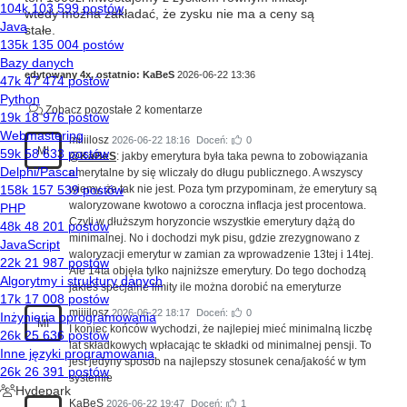
wtedy można zakładać, że zysku nie ma a ceny są
stałe.
edytowany 4x, ostatnio:
KaBeS
2026-06-22 13:36
Zobacz pozostałe 2 komentarze
miiiilosz
2026-06-22 18:16
Doceń:
0
MI
@KaBeS
: jakby emerytura była taka pewna to zobowiązania
emerytalne by się wliczały do długu publicznego. A wszyscy
wiemy, że tak nie jest. Poza tym przypominam, że emerytury są
waloryzowane kwotowo a coroczna inflacja jest procentowa.
Czyli w dłuższym horyzoncie wszystkie emerytury dążą do
minimalnej. No i dochodzi myk pisu, gdzie zrezygnowano z
waloryzacji emerytur w zamian za wprowadzenie 13tej i 14tej.
Ale 14ta objęła tylko najniższe emerytury. Do tego dochodzą
jakieś specjalne limity ile można dorobić na emeryturze
miiiilosz
2026-06-22 18:17
Doceń:
0
MI
I koniec końców wychodzi, że najlepiej mieć minimalną liczbę
lat składkowych wpłacając te składki od minimalnej pensji. To
jest jedyny sposób na najlepszy stosunek cena/jakość w tym
systemie
KaBeS
2026-06-22 19:47
Doceń:
1