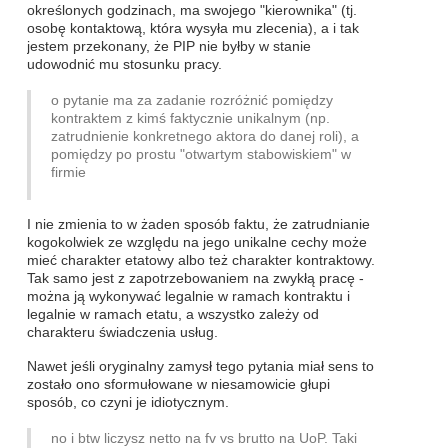
określonych godzinach, ma swojego "kierownika" (tj.
osobę kontaktową, która wysyła mu zlecenia), a i tak
jestem przekonany, że PIP nie byłby w stanie
udowodnić mu stosunku pracy.
o pytanie ma za zadanie rozróżnić pomiędzy
kontraktem z kimś faktycznie unikalnym (np.
zatrudnienie konkretnego aktora do danej roli), a
pomiędzy po prostu "otwartym stabowiskiem" w
firmie
I nie zmienia to w żaden sposób faktu, że zatrudnianie
kogokolwiek ze względu na jego unikalne cechy może
mieć charakter etatowy albo też charakter kontraktowy.
Tak samo jest z zapotrzebowaniem na zwykłą pracę -
można ją wykonywać legalnie w ramach kontraktu i
legalnie w ramach etatu, a wszystko zależy od
charakteru świadczenia usług.
Nawet jeśli oryginalny zamysł tego pytania miał sens to
zostało ono sformułowane w niesamowicie głupi
sposób, co czyni je idiotycznym.
no i btw liczysz netto na fv vs brutto na UoP. Taki