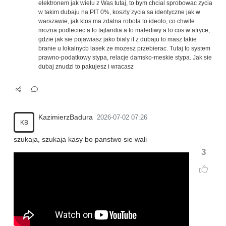
elektronem jak wielu z Was tutaj, to bym chcial sprobowac zycia
w takim dubaju na PIT 0%, koszty zycia sa identyczne jak w
warszawie, jak ktos ma zdalna robota to ideolo, co chwile
mozna podleciec a to tajlandia a to malediwy a to cos w afryce,
gdzie jak sie pojawiasz jako bialy it z dubaju to masz takie
branie u lokalnycb lasek ze mozesz przebierac. Tutaj to system
prawno-podatkowy stypa, relacje damsko-meskie stypa. Jak sie
dubaj znudzi to pakujesz i wracasz
KazimierzBadura
2026-07-02 07:26
KB
szukaja, szukaja kasy bo panstwo sie wali
3