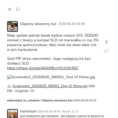
Uśpiony wiosenny but
2026-06-26 04:09
Mały update jednak lewak będzie nowym GIS :DDDDD
ziomek z lewicy a kumpel SLD od marszałka co ma 3%
3
poparcia spolrczrnzteaa. Ależ mnie nie dziwi takie coś
w tym bantustanie
Szef PIP straci stanowisko. Jego następcą ma być
działacz SLD
https://share.google/4lGkRBunVt1GXh3DC
Screenshot_20260626_060501_One UI Home.jpg
(666
KB) -
ściągnięć: 18
edytowany 1x, ostatnio:
Uśpiony wiosenny but
2026-06-26 04:10
KamilAdam
2026-06-26 06:45
Doceń:
0
jest dokładnie jak mówiłem. Jak będzie sukces to będzie to