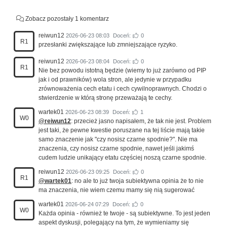
Zobacz pozostały 1 komentarz
reiwun12
2026-06-23 08:03
Doceń:
0
R1
przesłanki zwiększające lub zmniejszające ryzyko.
reiwun12
2026-06-23 08:04
Doceń:
0
R1
Nie bez powodu istotną będzie (wiemy to już zarówno od PIP
jak i od prawników) wola stron, ale jedynie w przypadku
zrównoważenia cech etatu i cech cywilnoprawnych. Chodzi o
stwierdzenie w którą stronę przeważają te cechy.
wartek01
2026-06-23 08:39
Doceń:
1
W0
@reiwun12
: przecież jasno napisałem, że tak nie jest. Problem
jest taki, że pewne kwestie poruszane na tej liście mają takie
samo znaczenie jak "czy nosisz czarne spodnie?". Nie ma
znaczenia, czy nosisz czarne spodnie, nawet jeśli jakimś
cudem ludzie unikający etatu częściej noszą czarne spodnie.
reiwun12
2026-06-23 09:25
Doceń:
0
R1
@wartek01
: no ale to już twoja subiektywna opinia że to nie
ma znaczenia, nie wiem czemu mamy się nią sugerować
wartek01
2026-06-24 07:29
Doceń:
0
W0
Każda opinia - również te twoje - są subiektywne. To jest jeden
aspekt dyskusji, polegający na tym, że wymieniamy się