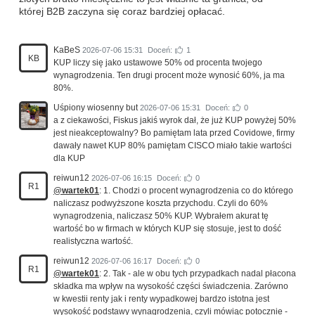
której B2B zaczyna się coraz bardziej opłacać.
KaBeS
2026-07-06 15:31
Doceń:
1
KB
KUP liczy się jako ustawowe 50% od procenta twojego
wynagrodzenia. Ten drugi procent może wynosić 60%, ja ma
80%.
Uśpiony wiosenny but
2026-07-06 15:31
Doceń:
0
a z ciekawości, Fiskus jakiś wyrok dał, że już KUP powyżej 50%
jest nieakceptowalny? Bo pamiętam lata przed Covidowe, firmy
dawały nawet KUP 80% pamiętam CISCO miało takie wartości
dla KUP
reiwun12
2026-07-06 16:15
Doceń:
0
R1
@wartek01
: 1. Chodzi o procent wynagrodzenia co do którego
naliczasz podwyższone koszta przychodu. Czyli do 60%
wynagrodzenia, naliczasz 50% KUP. Wybrałem akurat tę
wartość bo w firmach w których KUP się stosuje, jest to dość
realistyczna wartość.
reiwun12
2026-07-06 16:17
Doceń:
0
R1
@wartek01
: 2. Tak - ale w obu tych przypadkach nadal płacona
składka ma wpływ na wysokość części świadczenia. Zarówno
w kwestii renty jak i renty wypadkowej bardzo istotna jest
wysokość podstawy wynagrodzenia, czyli mówiąc potocznie -