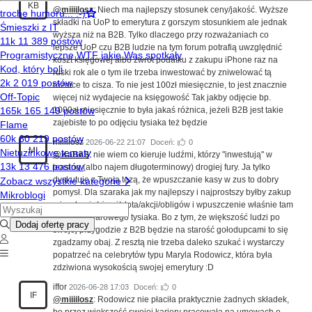
KB
@miiiilosz
: Niech ma najlepszy stosunek ceny/jakość. Wyższe
składki na UoP to emerytura z gorszym stosunkiem ale jednak
wyższa niż na B2B. Tylko dlaczego przy rozważaniach co
lepsze UoP czu B2B ludzie na tym forum potrafią uwzględnić
koszt księgowej albo zwrot podatku z zakupu iPhone raz na
ruski rok ale o tym ile trzeba inwestować by zniwelować tą
różnice to cisza. To nie jest 100zł miesięcznie, to jest znacznie
więcej niż wydajecie na księgowość Tak jakby odjęcie bp.
1000zł miesięcznie to była jakaś różnica, jeżeli B2B jest takie
zajebiste to po odjęciu tysiaka też będzie
miiiilosz
2026-06-22 21:07
Doceń:
0
MI
@KaBeS
: nie wiem co kieruje ludźmi, którzy "inwestują" w
leasing (albo najem długoterminowy) drogiej fury. Ja tylko
dyskutuję z Twoją tezą, że wpuszczanie kasy w zus to dobry
pomysł. Dla szaraka jak my najlepszy i najprostszy byłby zakup
mieszkania/ziemi/złota/akcji/obligów i wpuszczenie właśnie tam
tego nadmiarowego tysiaka. Bo z tym, że większość ludzi po
swojej przygodzie z B2B będzie na starość gołodupcami to się
zgadzamy obaj. Z resztą nie trzeba daleko szukać i wystarczy
popatrzeć na celebrytów typu Maryla Rodowicz, która była
zdziwiona wysokością swojej emerytury :D
iffor
2026-06-28 17:03
Doceń:
0
IF
@miiiilosz
: Rodowicz nie płaciła praktycznie żadnych składek,
bo przez większość swojej kariery pracowała na umowach o