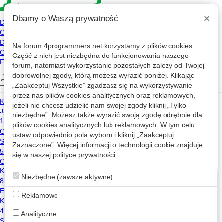
×
Dbamy o Waszą prywatność
Na forum
4programmers.net
korzystamy z plików cookies.
Część z nich jest niezbędna do funkcjonowania naszego
»
»
4p
Forum
Kariera
forum, natomiast wykorzystanie pozostałych zależy od Twojej
Nowe Uprawnienia PIP, a B2B
dobrowolnej zgody, którą możesz wyrazić poniżej. Klikając
„Zaakceptuj Wszystkie” zgadzasz się na wykorzystywanie
przez nas plików cookies analitycznych oraz reklamowych,
«
1
2
3
4
»
jeżeli nie chcesz udzielić nam swojej zgody kliknij „Tylko
niezbędne”. Możesz także wyrazić swoją zgodę odrębnie dla
plików cookies analitycznych lub reklamowych. W tym celu
KaBeS
2026-06-22 13:29
KB
ustaw odpowiednio pola wyboru i kliknij „Zaakceptuj
Zaznaczone”. Więcej informacji o technologii cookie znajduje
@wartek01
: Historia pokazuje, że po rewolucyjnych
się w naszej
polityce prywatności
.
zmianach w ZUS, ludzie którzy tam wpłacili przed
3
zmianą, mają te środki policzone według starych
zasad. Inny przykład to późniejsze
Niezbędne (zawsze aktywne)
podniesienie/obniżenie wieku emerytalnego, wtedy nikt
nie dostał ani nie stracił tych środków. Wiek byłby
Reklamowe
wyższy to oczekiwana długość życia na emeryturze
była niższa więc wynikająca emerytura była wyższa.
Analityczne
Oczywiście, można powiedzieć, że się nie dożyje itp.