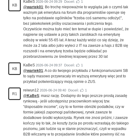
KaBeS
2026-06-24 09:29
Doceń:
1
KB
@wartek01
: Bo trochę niepoważnie to wygląda jak o czymś tak
ważnym jak emerytura na forum dla programistów operuje się
tylko na podstawie ogólników "trzeba coś samemu odłożyć",
bez jakiekolwiek próby oszacowania i policzenia tego.
Oczywiście można było mieć ten temat w dupie i powiedzieć, że
najpierw się ustawie a przy takich zarobkach na emeryturę
odłożę w wieki 55-65 lat. A teraz każdy widzi co się dzieję, że
może za 2 lata albo jutro wyleci z IT na zawsze a hajs z B2B się
rozszedł i na emeryturę trzeba będzie odkładać po
przebranżowieniu ze średniej krajowej przez 30 lat
KaBeS
2026-06-24 09:37
Doceń:
1
KB
@wartek01
: A co do twojego przykładu z funkcjonariuszami SB
to sądy masowo przywracały im wyższą emeryturę więc jest to
przykład potwierdzający moją opinie o ZUS.
reiwun12
2026-06-24 09:40
Doceń:
1
R1
@KaBeS
: masz rację. Dodajmy do tego jeszcze prostą zasadę
rynkową - jeśli udostępnisz pracownikom więcej tzw.
"disposable income", czy to w formie obniżki podatków, czy w
formie jakiejś zapomogi państwowej, rynek zawsze te
dodatkowe środki wykorzysta. Rynek nie znosi próżni, i zawsze
kończy się to tak, że koszty życia po prostu wzrastają do takiego
poziomu, jaki ludzie są w stanie przeznaczyć, czyli w wypadku
B2B wliczamy w to przejadanie środków które powinny iść na