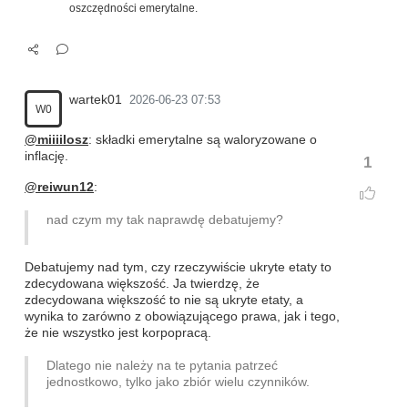
oszczędności emerytalne.
wartek01
2026-06-23 07:53
W0
@miiiilosz
: składki emerytalne są waloryzowane o
inflację.
1
@reiwun12
:
nad czym my tak naprawdę debatujemy?
Debatujemy nad tym, czy rzeczywiście ukryte etaty to
zdecydowana większość. Ja twierdzę, że
zdecydowana większość to nie są ukryte etaty, a
wynika to zarówno z obowiązującego prawa, jak i tego,
że nie wszystko jest korpopracą.
Dlatego nie należy na te pytania patrzeć
jednostkowo, tylko jako zbiór wielu czynników.