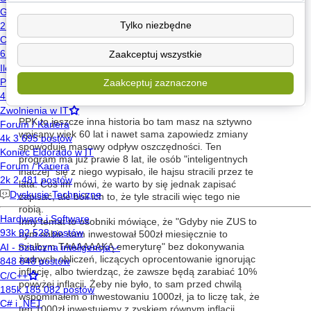
Ale w sytuacji gdy ktoś odkłada dodatkowo to w
zasadzie wiek emerytalny przestaje mieć znaczenie.
Tylko niezbędne
Planujesz przejść w wieku 65 lat podniosą go na 70, to
składasz wypo w pracy w wieku 65, przez 5 lat żyjesz
Zaakceptuj wszystkie
za to co i tak odkładałeś a następnie przechodzisz na
państwową emeryturę, które po zmianie wieku jest
Zaakceptuj zaznaczone
znacznie wyższa, przez co to, że wcześniej wydałeś
własne środki się kompensuje.
PPK to jeszcze inna historia bo tam masz na sztywno
wpisany wiek 60 lat i nawet sama zapowiedz zmiany
spowoduje masowy odpływ oszczędności. Ten
program ma już prawie 8 lat, ile osób "inteligentnych
inaczej" się z niego wypisało, ile hajsu stracili przez te
lata. Coś im mówi, że warto by się jednak zapisać
zapisać, ale boli ich to, że tyle stracili więc tego nie
robią.
Inny temat to osobniki mówiące, że "Gdyby nie ZUS to
bym sobie sam inwestował 500zł miesięcznie to
miałbym TAAAAAAKĄ emeryturę" bez dokonywania
żadnych obliczeń, liczących oprocentowanie ignorując
inflację, albo twierdząc, że zawsze będą zarabiać 10%
powyżej inflacji. Żeby nie było, to sam przed chwilą
wspominałem o inwestowaniu 1000zł, ja to liczę tak, że
ten 1000zł inwestujemy z zyskiem równym inflacji