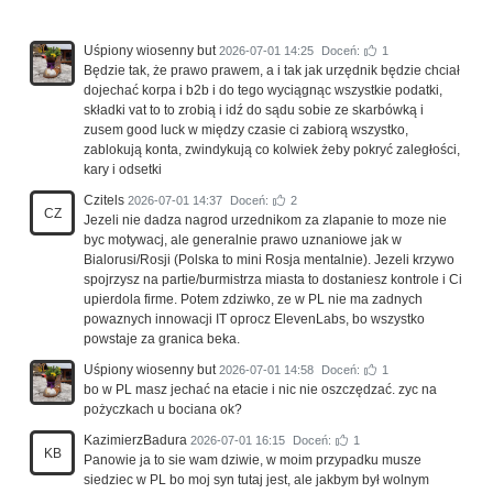
Uśpiony wiosenny but
2026-07-01 14:25
Doceń:
1
Będzie tak, że prawo prawem, a i tak jak urzędnik będzie chciał
dojechać korpa i b2b i do tego wyciągnąc wszystkie podatki,
składki vat to to zrobią i idź do sądu sobie ze skarbówką i
zusem good luck w między czasie ci zabiorą wszystko,
zablokują konta, zwindykują co kolwiek żeby pokryć zaległości,
kary i odsetki
Czitels
2026-07-01 14:37
Doceń:
2
CZ
Jezeli nie dadza nagrod urzednikom za zlapanie to moze nie
byc motywacj, ale generalnie prawo uznaniowe jak w
Bialorusi/Rosji (Polska to mini Rosja mentalnie). Jezeli krzywo
spojrzysz na partie/burmistrza miasta to dostaniesz kontrole i Ci
upierdola firme. Potem zdziwko, ze w PL nie ma zadnych
powaznych innowacji IT oprocz ElevenLabs, bo wszystko
powstaje za granica beka.
Uśpiony wiosenny but
2026-07-01 14:58
Doceń:
1
bo w PL masz jechać na etacie i nic nie oszczędzać. zyc na
pożyczkach u bociana ok?
KazimierzBadura
2026-07-01 16:15
Doceń:
1
KB
Panowie ja to sie wam dziwie, w moim przypadku musze
siedziec w PL bo moj syn tutaj jest, ale jakbym był wolnym