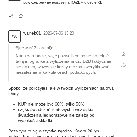
powyzej. pewnie jeszcze na RAZEM głosuje XD
wartek01
2026-07-06 15:20
W0
:
reiwun12 napisał(a)
2
Nuda w robocie, więc pozwoliłem sobie popełnić
taką infografikę z wyliczeniami czy B2B faktycznie
się opłaca, wszystkie liczby można zweryfikować
niezależnie w kalkulatorach podatkowych.
Spoko, że policzyłeś, ale w twoich wyliczeniach są dwa
błędy:
KUP nie może być 60%, tylko 50%
część świadczeń rentowych i wszystkie
świadczenia jednorazowe nie zależą od
wysokości składki
Poza tym to się wszystko zgadza. Kwota 20 tys.
złotych brutto miesięcznie to jest właśnie ta granica, od