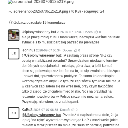
screenshot-20260706125219.png
(76 KB) -
ściągnięć: 24
Zobacz pozostałe 19 komentarzy
Uśpiony wiosenny but
2026-07-07 06:34
Doceń:
0
ale ja płacę mniej zusu i mam więcej nadwyżki właśnie na takie
sytuacje s to musisz bardziej patrzeć na pieniądze
leoninus
2026-07-07 06:34
Doceń:
0
LE
@Uśpiony wiosenny but
: : A szukają przez stronę NFZ czy
pytają w najbliższej poradni? Sprawdzałem niedawno terminy
do różnych specjalności - miesiąc, góra dwa, a jeśli komuś
chce się polować przez telefon na to, co się zwalnia na bieżąco
- nawet dni, sprawdzone w praktyce. To samo kolonoskopia:
wczoraj czytałem artykuł o tym, że zapisów w tym roku nie ma, a
w czerwcu zapisałem się na wrzesień, przy czym tak późno
tylko dlatego, że chciałem mieć blisko. No i na przykład na
leczenie nowotworów w Polsce raczej nie można narzekać.
Przyznaję: nie wiem, co z zabiegami.
KaBeS
2026-07-07 06:38
Doceń:
0
KB
@Uśpiony wiosenny but
: Przecież ci napisałem na dole, że ja
lepiej "na rękę" wyszedłem wybierając UoP z możliwości jakie
miałem a teraz piszesz do mnie, że "musisz bardziej patrzeć na