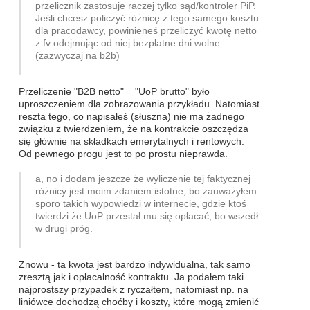
przelicznik zastosuje raczej tylko sąd/kontroler PiP.
Jeśli chcesz policzyć różnicę z tego samego kosztu
dla pracodawcy, powinieneś przeliczyć kwotę netto
z fv odejmując od niej bezpłatne dni wolne
(zazwyczaj na b2b)
Przeliczenie "B2B netto" = "UoP brutto" było
uproszczeniem dla zobrazowania przykładu. Natomiast
reszta tego, co napisałeś (słuszna) nie ma żadnego
związku z twierdzeniem, że na kontrakcie oszczędza
się głównie na składkach emerytalnych i rentowych.
Od pewnego progu jest to po prostu nieprawda.
a, no i dodam jeszcze że wyliczenie tej faktycznej
różnicy jest moim zdaniem istotne, bo zauważyłem
sporo takich wypowiedzi w internecie, gdzie ktoś
twierdzi że UoP przestał mu się opłacać, bo wszedł
w drugi próg.
Znowu - ta kwota jest bardzo indywidualna, tak samo
zresztą jak i opłacalność kontraktu. Ja podałem taki
najprostszy przypadek z ryczałtem, natomiast np. na
liniówce dochodzą choćby i koszty, które mogą zmienić