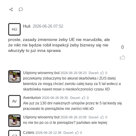
Huli
2026-06-26 07:52
HU
proste, zasady zmienione żeby UE nie marudziła, ale
że nikt nie będzie robił inspekcji żeby biznesy się nie
0
wkurzyły to już inna sprawa
Uśpiony wiosenny but
2026-06-26 08:23
Doceń:
0
poczekamy zobaczymy bo akurat skarbówka i ZUS dalej
twierdza ze mogą chcieć zwrotu całej kasy za 5 lat wstecz a
skarbówka nawet mowi o nieskończoności czasu XD
Aventurion
2026-06-26 09:30
Doceń:
0
AV
Ale już za 130 dni należnych urlopów przez te 5 lat kiedy się
pracowało to pieniążków nie zwróci nikt xD
Uśpiony wiosenny but
2026-06-26 10:09
Doceń:
0
no nie bo po co ci te pieniądze? państwo wie lepiej
Czitels
2026-06-26 12:38
Doceń:
0