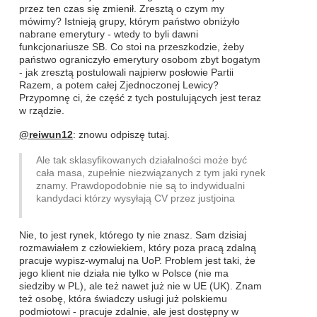
przez ten czas się zmienił. Zresztą o czym my
mówimy? Istnieją grupy, którym państwo obniżyło
nabrane emerytury - wtedy to byli dawni
funkcjonariusze SB. Co stoi na przeszkodzie, żeby
państwo ograniczyło emerytury osobom zbyt bogatym
- jak zresztą postulowali najpierw posłowie Partii
Razem, a potem całej Zjednoczonej Lewicy?
Przypomnę ci, że część z tych postulujących jest teraz
w rządzie.
@reiwun12
: znowu odpiszę tutaj.
Ale tak sklasyfikowanych działalności może być
cała masa, zupełnie niezwiązanych z tym jaki rynek
znamy. Prawdopodobnie nie są to indywidualni
kandydaci którzy wysyłają CV przez justjoina
Nie, to jest rynek, którego ty nie znasz. Sam dzisiaj
rozmawiałem z człowiekiem, który poza pracą zdalną
pracuje wypisz-wymaluj na UoP. Problem jest taki, że
jego klient nie działa nie tylko w Polsce (nie ma
siedziby w PL), ale też nawet już nie w UE (UK). Znam
też osobę, która świadczy usługi już polskiemu
podmiotowi - pracuje zdalnie, ale jest dostępny w