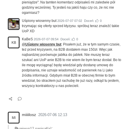
pieniądze". Na tamten komentarz odpisałeś mi zaledwie pół
godziny wcześniej. Ty jesteś na jakiś haju czy co, że nic nie
ogarniasz?
Uśpiony wiosenny but
2026-07-07 07:02
Doceń:
0
trzymając się oferty sprzed ktyzysu. spróbuj teraz znaleźć takie
UoP XD
KaBeS
2026-07-07 09:54
Doceń:
0
KB
@Uśpiony wiosenny but
: Pisałem już, że w tym samym czasie,
też przed kryzysem, na B2B dostałem max 150zł. Więc jak
najbardziej porównuje jabłka do jabłek. Nie muszę teraz
szukać ani UoP anie B2B to nie wiem ile bym teraz dostał. Bo to
ile mogę wyciągnąć będę wiedział gdy dostanę umowę do
podpisania, nie uznaje wiadomość od panienek na Li jako
źródła informacji. Gdybym miał B2B w obecnej firmie to bym
wiedział, bo straciłem już rachubę ile już razy, odkąd tu jestem,
wszyscy kontraktorzy u nas polecieli.
miiiilosz
2026-07-06 12:13
MI
:
reiwun12 napisał(a)