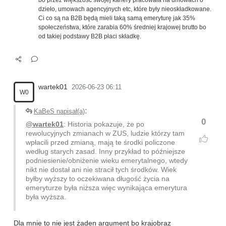
dzieło, umowach agencyjnych etc, które były nieoskładkowane.
Ci co są na B2B będą mieli taką samą emeryturę jak 35%
społeczeństwa, które zarabia 60% średniej krajowej brutto bo
od takiej podstawy B2B płaci składkę.
wartek01
2026-06-23 06:11
W0
:
KaBeS napisał(a)
0
@wartek01
: Historia pokazuje, że po
rewolucyjnych zmianach w ZUS, ludzie którzy tam
wpłacili przed zmianą, mają te środki policzone
według starych zasad. Inny przykład to późniejsze
podniesienie/obniżenie wieku emerytalnego, wtedy
nikt nie dostał ani nie stracił tych środków. Wiek
byłby wyższy to oczekiwana długość życia na
emeryturze była niższa więc wynikająca emerytura
była wyższa.
Dla mnie to nie jest żaden argument bo krajobraz