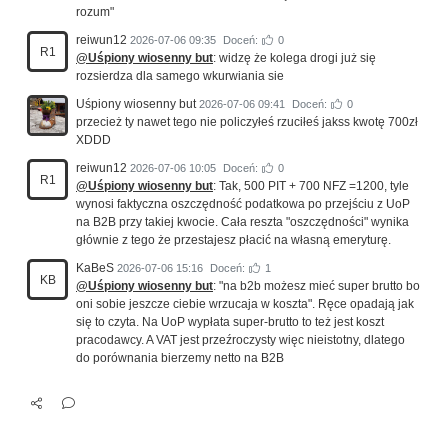
rozum"
reiwun12
2026-07-06 09:35
Doceń:
0
R1
@Uśpiony wiosenny but
: widzę że kolega drogi już się
rozsierdza dla samego wkurwiania sie
Uśpiony wiosenny but
2026-07-06 09:41
Doceń:
0
przecież ty nawet tego nie policzyłeś rzuciłeś jakss kwotę 700zł
XDDD
reiwun12
2026-07-06 10:05
Doceń:
0
R1
@Uśpiony wiosenny but
: Tak, 500 PIT + 700 NFZ =1200, tyle
wynosi faktyczna oszczędność podatkowa po przejściu z UoP
na B2B przy takiej kwocie. Cała reszta "oszczędności" wynika
głównie z tego że przestajesz płacić na własną emeryturę.
KaBeS
2026-07-06 15:16
Doceń:
1
KB
@Uśpiony wiosenny but
: "na b2b możesz mieć super brutto bo
oni sobie jeszcze ciebie wrzucaja w koszta". Ręce opadają jak
się to czyta. Na UoP wypłata super-brutto to też jest koszt
pracodawcy. A VAT jest przeźroczysty więc nieistotny, dlatego
do porównania bierzemy netto na B2B