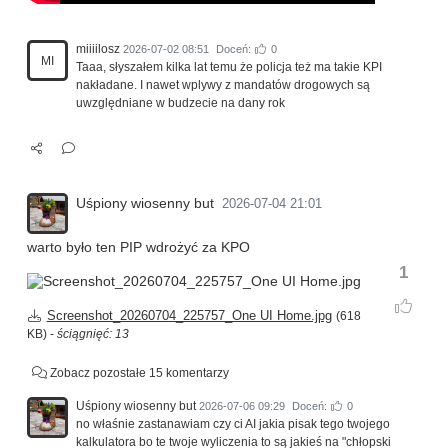
miiiilosz
2026-07-02 08:51
Doceń:
0
MI
Taaa, słyszałem kilka lat temu że policja też ma takie KPI
nakładane. I nawet wplywy z mandatów drogowych są
uwzględniane w budzecie na dany rok
Uśpiony wiosenny but
2026-07-04 21:01
warto było ten PIP wdrożyć za KPO
1
Screenshot_20260704_225757_One UI Home.jpg
(618
KB) -
ściągnięć: 13
Zobacz pozostałe 15 komentarzy
Uśpiony wiosenny but
2026-07-06 09:29
Doceń:
0
no właśnie zastanawiam czy ci AI jakia pisak tego twojego
kalkulatora bo te twoje wyliczenia to są jakieś na "chłopski