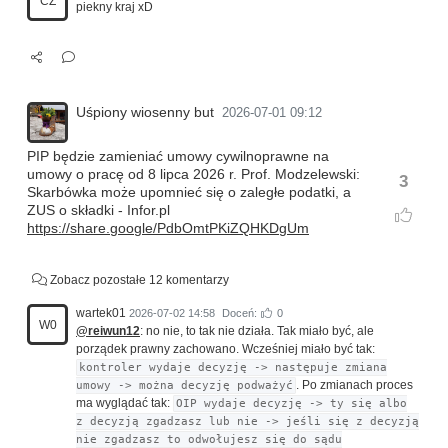
CZ
piekny kraj xD
Uśpiony wiosenny but
2026-07-01 09:12
PIP będzie zamieniać umowy cywilnoprawne na
umowy o pracę od 8 lipca 2026 r. Prof. Modzelewski:
3
Skarbówka może upomnieć się o zaległe podatki, a
ZUS o składki - Infor.pl
https://share.google/PdbOmtPKiZQHKDgUm
Zobacz pozostałe 12 komentarzy
wartek01
2026-07-02 14:58
Doceń:
0
W0
@reiwun12
: no nie, to tak nie działa. Tak miało być, ale
porządek prawny zachowano. Wcześniej miało być tak:
kontroler wydaje decyzję -> następuje zmiana
. Po zmianach proces
umowy -> można decyzję podważyć
ma wyglądać tak:
OIP wydaje decyzję -> ty się albo
z decyzją zgadzasz lub nie -> jeśli się z decyzją
nie zgadzasz to odwołujesz się do sądu