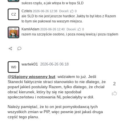
sukces rządu, a jak wtopa to w topa SLD
Czitels
2026-06-26 12:38
Doceń:
0
CZ
ale SLD to nie jest jeszcze hardkor. Jakby to byl ktos z Razem
to bym sie pakowal na waszym miejscu.
KamilAdam
2026-06-26 12:40
Doceń:
0
razem na szczęście osobno, i poza nową lewicą i poza rządem
wartek01
2026-06-26 06:18
W0
@Uśpiony wiosenny but
: widziałem to już. Jeśli
Stanecki faktycznie straci stanowisko to nie dlatego, że
2
poparł jakieś postulaty Razem, tylko dlatego, że chciał
obrać kierunek, który by się nie spodobał
społeczeństwu i notowania NL poleciałyby w dół.
Należy pamiętać, że to on jest pomysłodawcą tych
wszystkich zmian w PIP, więc pewnie jest jakaś druga
część tego planu.