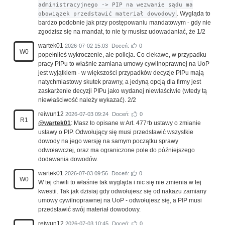
administracyjnego -> PIP na wezwanie sądu ma
. Wygląda to
obowiązek przedstawić materiał dowodowy
bardzo podobnie jak przy postępowaniu mandatowym - gdy nie
zgodzisz się na mandat, to nie ty musisz udowadaniać, że 1/2
wartek01
2026-07-02 15:03
Doceń:
0
W0
popełniłeś wykroczenie, ale policja. Co ciekawe, w przypadku
pracy PIPu to właśnie zamiana umowy cywilnoprawnej na UoP
jest wyjątkiem - w większości przypadków decyzje PIPu mają
natychmiastowy skutek prawny, a jedyną opcją dla firmy jest
zaskarżenie decyzji PIPu jako wydanej niewłaściwie (wtedy tą
niewłaściwość należy wykazać). 2/2
reiwun12
2026-07-03 09:24
Doceń:
0
R1
@wartek01
: Masz to opisane w Art. 477⁷b ustawy o zmianie
ustawy o PIP. Odwołujący się musi przedstawić wszystkie
dowody na jego wersję na samym początku sprawy
odwoławczej, oraz ma ograniczone pole do późniejszego
dodawania dowodów.
wartek01
2026-07-03 09:56
Doceń:
0
W0
W tej chwili to właśnie tak wygląda i nic się nie zmienia w tej
kwestii. Tak jak dzisiaj gdy odwołujesz się od nakazu zamiany
umowy cywilnoprawnej na UoP - odwołujesz się, a PIP musi
przedstawić swój materiał dowodowy.
reiwun12
2026-07-03 10:45
Doceń:
0