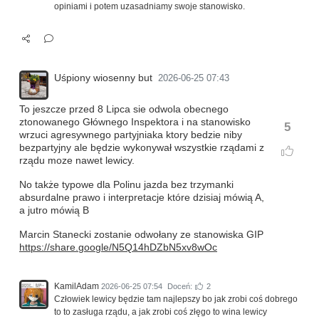
opiniami i potem uzasadniamy swoje stanowisko.
Uśpiony wiosenny but
2026-06-25 07:43
To jeszcze przed 8 Lipca sie odwola obecnego
ztonowanego Głównego Inspektora i na stanowisko
5
wrzuci agresywnego partyjniaka ktory bedzie niby
bezpartyjny ale będzie wykonywał wszystkie rządami z
rządu moze nawet lewicy.
No także typowe dla Polinu jazda bez trzymanki
absurdalne prawo i interpretacje które dzisiaj mówią A,
a jutro mówią B
Marcin Stanecki zostanie odwołany ze stanowiska GIP
https://share.google/N5Q14hDZbN5xv8wOc
KamilAdam
2026-06-25 07:54
Doceń:
2
Człowiek lewicy będzie tam najlepszy bo jak zrobi coś dobrego
to to zasługa rządu, a jak zrobi coś złęgo to wina lewicy