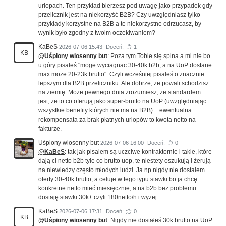
urlopach. Ten przykład bierzesz pod uwagę jako przypadek gdy
przelicznik jest na niekorzyść B2B? Czy uwzględniasz tylko
przykłady korzystne na B2B a te niekorzystne odrzucasz, by
wynik było zgodny z twoim oczekiwaniem?
KaBeS
2026-07-06 15:43
Doceń:
1
KB
@Uśpiony wiosenny but
: Poza tym Tobie się spina a mi nie bo
u góry pisałeś "moge wyciagnac 30-40k b2b, a na UoP dostane
max może 20-23k brutto". Czyli wcześniej pisałeś o znacznie
lepszym dla B2B przeliczniku. Ale dobrze, że powali schodzisz
na ziemię. Może pewnego dnia zrozumiesz, że standardem
jest, że to co oferują jako super-brutto na UoP (uwzględniając
wszystkie benefity których nie ma na B2B) + ewentualna
rekompensata za brak płatnych urlopów to kwota netto na
fakturze.
Uśpiony wiosenny but
2026-07-06 16:00
Doceń:
0
@KaBeS
: tak jak pisalem są uczciwe kontraktornie i takie, które
dają ci netto b2b tyle co brutto uop, te niestety oszukują i żerują
na niewiedzy często młodych ludzi. Ja np nigdy nie dostałem
oferty 30-40k brutto, a celuje w tego typu stawki bo ja chcę
konkretne netto mieć miesięcznie, a na b2b bez problemu
dostaję stawki 30k+ czyli 180netto/h i wyżej
KaBeS
2026-07-06 17:31
Doceń:
0
KB
@Uśpiony wiosenny but
: Nigdy nie dostałeś 30k brutto na UoP