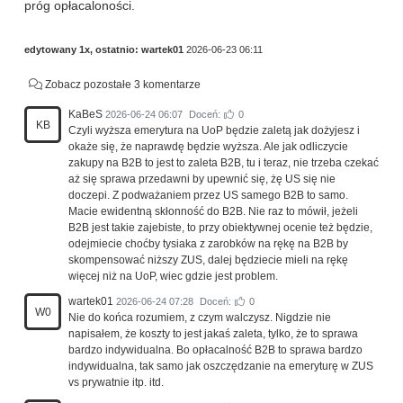
próg opłacaloności.
edytowany 1x, ostatnio:
wartek01
2026-06-23 06:11
Zobacz pozostałe 3 komentarze
KaBeS
2026-06-24 06:07
Doceń:
0
KB
Czyli wyższa emerytura na UoP będzie zaletą jak dożyjesz i
okaże się, że naprawdę będzie wyższa. Ale jak odliczycie
zakupy na B2B to jest to zaleta B2B, tu i teraz, nie trzeba czekać
aż się sprawa przedawni by upewnić się, żę US się nie
doczepi. Z podważaniem przez US samego B2B to samo.
Macie ewidentną skłonność do B2B. Nie raz to mówił, jeżeli
B2B jest takie zajebiste, to przy obiektywnej ocenie też będzie,
odejmiecie choćby tysiaka z zarobków na rękę na B2B by
skompensować niższy ZUS, dalej będziecie mieli na rękę
więcej niż na UoP, wiec gdzie jest problem.
wartek01
2026-06-24 07:28
Doceń:
0
W0
Nie do końca rozumiem, z czym walczysz. Nigdzie nie
napisałem, że koszty to jest jakaś zaleta, tylko, że to sprawa
bardzo indywidualna. Bo opłacalność B2B to sprawa bardzo
indywidualna, tak samo jak oszczędzanie na emeryturę w ZUS
vs prywatnie itp. itd.