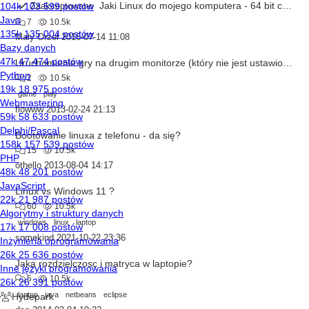
Jaki Linux do mojego komputera - 64 bit czy 32 bit?
Zaakceptowano
7
10.5k
Mały Orzeł
2016-07-14 11:08
Uruchomienie gry na drugim monitorze (który nie jest ustawiony jako główny!)
2
10.5k
game
play
flowww
2013-02-24 21:13
Bootowanie linuxa z telefonu - da się?
15
10.5k
othello
2013-08-04 14:17
Linux vs Windows 11 ?
60
10.5k
windows
linux
laptop
somekind
2021-10-22 23:36
Jaka rozdzielczosc i matryca w laptopie?
5
10.5k
laptop
java
netbeans
eclipse