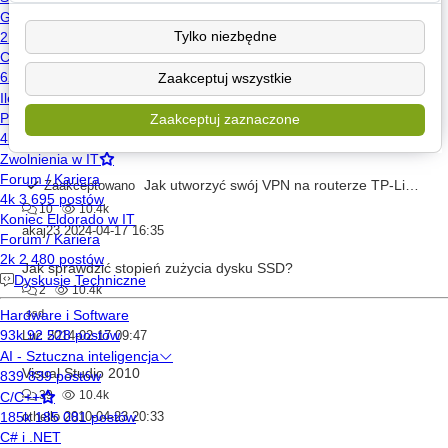
8
10.4k
Tylko niezbędne
laptop
programowania
w
c++
Odyn
2011-11-23 22:47
Zaakceptuj wszystkie
Jak dopasować rozdzielczość do rozmiaru okna (vmware workstation) ?
Zaakceptuj zaznaczone
2
10.4k
Wiiii1
2012-07-19 14:43
Jak utworzyć swój VPN na routerze TP-Link w Orange z Funbox 6?
Zaakceptowano
10
10.4k
akaj23
2024-04-17 16:35
Jak sprawdzić stopień zużycia dysku SSD?
2
10.4k
ssd
Luc
2014-02-17 09:47
Visual Studio 2010
39
10.4k
othello
2010-04-23 20:33