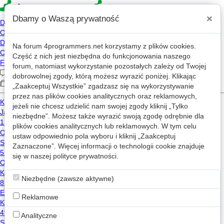
×
Dbamy o Waszą prywatność
Na forum
4programmers.net
korzystamy z plików cookies.
»
4p
Forum
Część z nich jest niezbędna do funkcjonowania naszego
Hardware/Software
forum, natomiast wykorzystanie pozostałych zależy od Twojej
dobrowolnej zgody, którą możesz wyrazić poniżej. Klikając
„Zaakceptuj Wszystkie” zgadzasz się na wykorzystywanie
«
1
2
...
759
...
773
»
przez nas plików cookies analitycznych oraz reklamowych,
jeżeli nie chcesz udzielić nam swojej zgody kliknij „Tylko
Nowy wątek
niezbędne”. Możesz także wyrazić swoją zgodę odrębnie dla
plików cookies analitycznych lub reklamowych. W tym celu
ustaw odpowiednio pola wyboru i kliknij „Zaakceptuj
Kopiowanie tekstu z PDF
Zaznaczone”. Więcej informacji o technologii cookie znajduje
5
10.4k
się w naszej
polityce prywatności
.
Adam.Pilorz
2006-09-21 13:14
Niezbędne (zawsze aktywne)
Problem z wampserwer na najnowszym windowsie
12
10.4k
Reklamowe
Marina tematu
2014-08-18 21:15
Analityczne
Jaki laptop do programowania?
Zaakceptowano