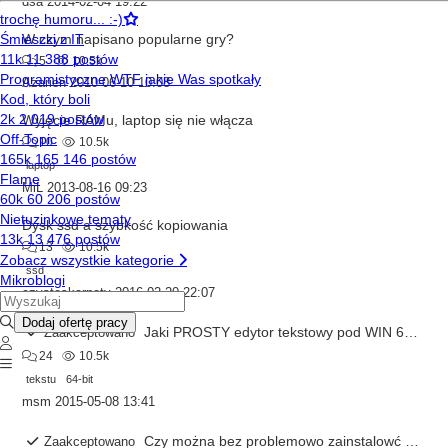
dsa
2014-02-04 19:22
W czym napisano popularne gry?
5
10.5k
Azarien
2010-06-10 10:08
Wyjęcie RAMu, laptop się nie włącza
10
10.5k
laptop
MiL
2013-08-16 09:23
Dysk ssd a szybkość kopiowania
13
10.5k
ssd
czysteskarpety
2016-02-20 22:07
Jaki PROSTY edytor tekstowy pod WIN 64-BIT????
Zaakceptowano
24
10.5k
tekstu
64-bit
msm
2015-05-08 13:41
Czy można bez problemowo zainstalowć dowolną dystrybucje Linuxa obok Win 8.1 (od nowości)?
Zaakceptowano