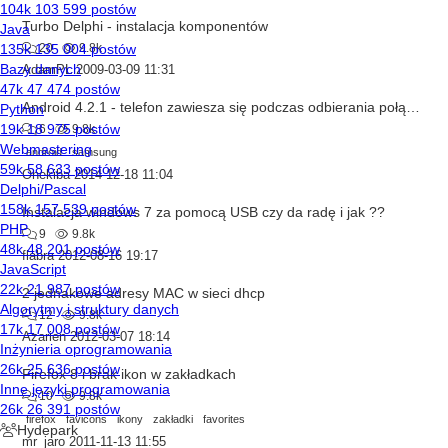
Turbo Delphi - instalacja komponentów
20
9.8k
AdamPL
2009-03-09 11:31
Android 4.2.1 - telefon zawiesza się podczas odbierania połączeń
6
9.8k
android
samsung
Onekiba
2014-12-18 11:04
Instalacja windows 7 za pomocą USB czy da radę i jak ??
9
9.8k
flabra
2012-08-16 19:17
2 jednakowe adresy MAC w sieci dhcp
12
9.8k
Azarien
2012-03-07 18:14
Firefox 8 i brak ikon w zakładkach
10
9.8k
firefox
favicons
ikony
zakładki
favorites
mr_jaro
2011-11-13 11:55