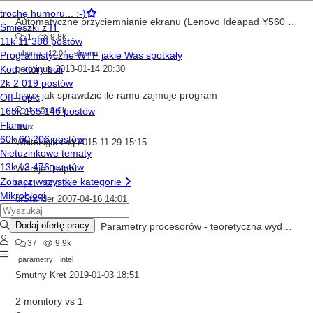
Automatyczne przyciemnianie ekranu (Lenovo Ideapad Y560 + Ubuntu 12.04)
1
9.8k
ubuntu
12.04
ekranu
perotinus
2013-01-14 20:30
Linux jak sprawdzić ile ramu zajmuje program
4
9.9k
linux
WhiteLightning
2015-11-29 15:15
Wersje Delphi
41
9.9k
drStander
2007-04-16 14:01
Parametry procesorów - teoretyczna wydajność procesora
Zaakceptowano
37
9.9k
parametry
intel
Smutny Kret
2019-01-03 18:51
2 monitory vs 1