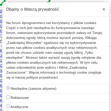
×
Dbamy o Waszą prywatność
Na forum
4programmers.net
korzystamy z plików cookies.
»
4p
Forum
Część z nich jest niezbędna do funkcjonowania naszego
Hardware/Software
forum, natomiast wykorzystanie pozostałych zależy od Twojej
dobrowolnej zgody, którą możesz wyrazić poniżej. Klikając
„Zaakceptuj Wszystkie” zgadzasz się na wykorzystywanie
«
1
2
...
756
...
773
»
przez nas plików cookies analitycznych oraz reklamowych,
jeżeli nie chcesz udzielić nam swojej zgody kliknij „Tylko
Nowy wątek
niezbędne”. Możesz także wyrazić swoją zgodę odrębnie dla
plików cookies analitycznych lub reklamowych. W tym celu
ustaw odpowiednio pola wyboru i kliknij „Zaakceptuj
Czy nadaje się na porogramistę jeśli nie potrafie zainstalować jdk na linux ubuntu ?
Zaznaczone”. Więcej informacji o technologii cookie znajduje
25
9.7k
się w naszej
polityce prywatności
.
linux
java
Wibowit
2017-10-21 14:56
Niezbędne (zawsze aktywne)
Nvidia Geforce 315M "CUDA" - Pomoc
Reklamowe
7
9.7k
fdgdag
2011-08-26 22:34
Analityczne