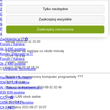
Monitor wyłącza się po kilku sekundach. Czemu?
Tylko niezbędne
7
9.7k
dawid98
2012-05-14 20:21
Zaakceptuj wszystkie
Jaki edytora HTML polecacie (najlepiej żeby pokazywał zmiany w czasie rzeczywistym)
Zaakceptowano
Zaakceptuj zaznaczone
8
9.8k
1
html
css
adruab
2015-02-11 15:03
Zacinanie się laptopa co około minutę
25
9.8k
system
windows
butch
2015-02-18 18:14
Notebook - wymarzony komputer programisty ???
37
9.8k
Mariusz Jędrzejowski
2010-08-31 02:46
Prąd i LAN obok siebie
8
9.8k
Stój Halina
2021-09-27 10:07