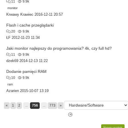
11
9.9k
monitor
Krwawy Krawiec
2016-12-11 20:57
Flash i cache przeglądarki
20
9.9k
ŁF
2012-11-23 11:34
Jaki monitor najlepszy do programowania? 4k, czy full hd?
11
9.9k
dzek69
2014-12-13 11:22
Dodanie pamięci RAM
10
9.9k
ram
Azarien
2015-10-07 13:19
«
1
2
...
756
...
773
»
Nowy wątek