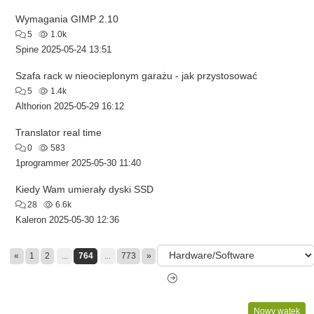
Wymagania GIMP 2.10
5
1.0k
Spine
2025-05-24 13:51
Szafa rack w nieocieplonym garażu - jak przystosować
5
1.4k
Althorion
2025-05-29 16:12
Translator real time
0
583
1programmer
2025-05-30 11:40
Kiedy Wam umierały dyski SSD
28
6.6k
Kaleron
2025-05-30 12:36
«
1
2
...
764
...
773
»
Nowy wątek