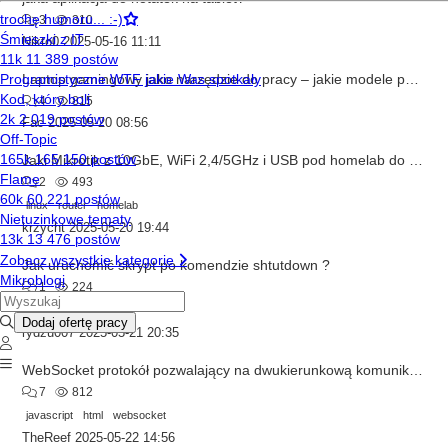
3
310
Nikto0
2025-05-16 11:11
Laptop gamingowy jako narzędzie do pracy – jakie modele polecacie?
4
815
Fac
2025-05-20 08:56
Jaki Mikrotik z 10GbE, WiFi 2,4/5GHz i USB pod homelab do 1200 zł?
2
493
linux
router
homelab
krzycht
2025-05-20 19:44
Jak uruchomić skrypt po komendzie shtutdown ?
1
224
linux
rydzu007
2025-05-21 20:35
WebSocket protokół pozwalający na dwukierunkową komunikację w czasie rzeczywistym
7
812
javascript
html
websocket
TheReef
2025-05-22 14:56