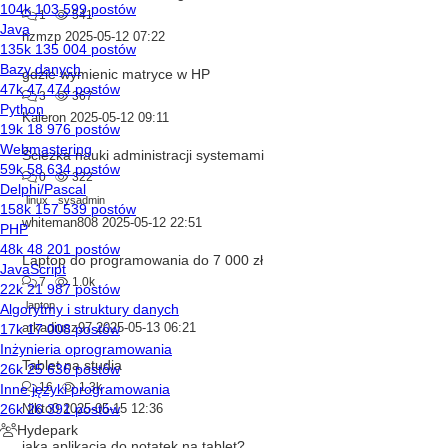
1
541
hzmzp
2025-05-12 07:22
gdzie wymienic matryce w HP
3
367
Kaleron
2025-05-12 09:11
Ścieżka nauki administracji systemami
0
322
linux
sysadmin
whiteman808
2025-05-12 22:51
Laptop do programowania do 7 000 zł
7
1.0k
laptop
arkadiusz97
2025-05-13 06:21
Tablet na studia
16
1.3k
Nikto0
2025-05-15 12:36
jaka aplikacja do notatek na tablet?