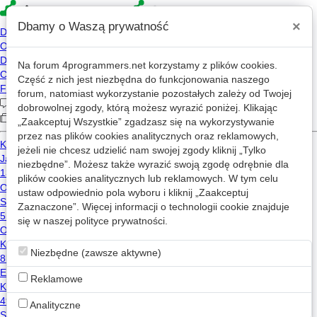
×
Dbamy o Waszą prywatność
Na forum
4programmers.net
korzystamy z plików cookies.
»
4p
Forum
Część z nich jest niezbędna do funkcjonowania naszego
Hardware/Software
forum, natomiast wykorzystanie pozostałych zależy od Twojej
dobrowolnej zgody, którą możesz wyrazić poniżej. Klikając
„Zaakceptuj Wszystkie” zgadzasz się na wykorzystywanie
«
1
2
...
764
...
773
»
przez nas plików cookies analitycznych oraz reklamowych,
jeżeli nie chcesz udzielić nam swojej zgody kliknij „Tylko
Nowy wątek
niezbędne”. Możesz także wyrazić swoją zgodę odrębnie dla
plików cookies analitycznych lub reklamowych. W tym celu
ustaw odpowiednio pola wyboru i kliknij „Zaakceptuj
Połączenie budynków światłowodem
Zaznaczone”. Więcej informacji o technologii cookie znajduje
9
1.5k
się w naszej
polityce prywatności
.
sieci
światłowód
Marius.Maximus
2025-04-29 20:55
Niezbędne (zawsze aktywne)
Program do wyostrzania zdjęć
Reklamowe
1
356
windows
Analityczne