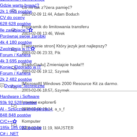
Co mi tak z?żera pamięć?
2003-02-09 11:44
,
Adam Boduch
Programik do limitowania transferu
2003-02-08 13:46
,
Wirek
[Tworzenie stron] Który jezyk jest najlepszy?
2003-02-06 23:33
,
Pik
[GaduGadu] Zmieniajcie hasła!!!
2003-02-06 19:12
,
Szymek
[Microsoft] Windows 2000 Resource Kit za darmo.
2003-02-06 18:57
,
Szymek
Internet explorer6
2003-02-06 18:14
,
a_s_f
Komputer
2003-02-06 11:19
,
MAJSTER