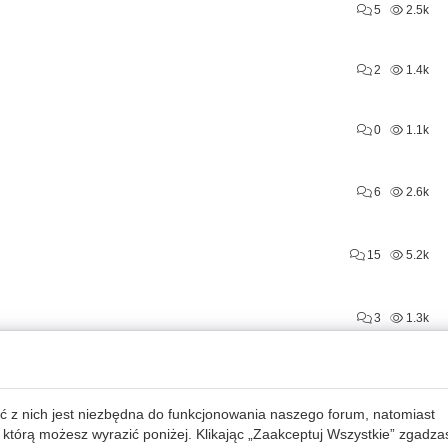
5
2.5k
2
1.4k
0
1.1k
6
2.6k
15
5.2k
3
1.3k
6
1.9k
ć z nich jest niezbędna do funkcjonowania naszego forum, natomiast
 którą możesz wyrazić poniżej. Klikając „Zaakceptuj Wszystkie” zgadza
5
2.6k