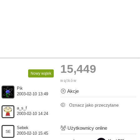
15,449
Nowy wątek
wątków
Pik
Akcje
2003-02-10 13:49
Oznacz jako przeczytane
a_s_f
2003-02-10 14:24
Użytkownicy online
Sebek
SE
2003-02-10 15:45