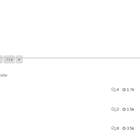
2
773
»
osów
4
1.7k
2
1.5k
8
3.5k