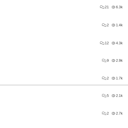
21
6.3k
2
1.4k
12
4.3k
9
2.9k
2
1.7k
5
2.1k
2
2.7k