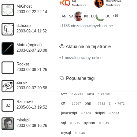
kq
MarekR22
Moderator
Moderator
MrGhost
2003-02-22 22:14
+19
AN
SA
K8
BU
DC
dchcorp
+1136 niezalogowanych online
2003-02-14 11:52
Matrix(orginal)
Aktualnie na tej stronie
2003-02-07 20:08
+1 niezalogowany online
Rocket
2003-02-08 21:26
Popularne tagi
Zenek
2003-02-07 20:58
c++
java
× 22752
× 16746
Szczawik
c#
php
c
× 16597
× 7782
× 7672
SZ
2005-06-13 19:52
javascript
delphi
× 6169
× 5534
mirekpil
sql
python
× 3915
× 3349
2003-02-09 16:26
mysql
× 3046