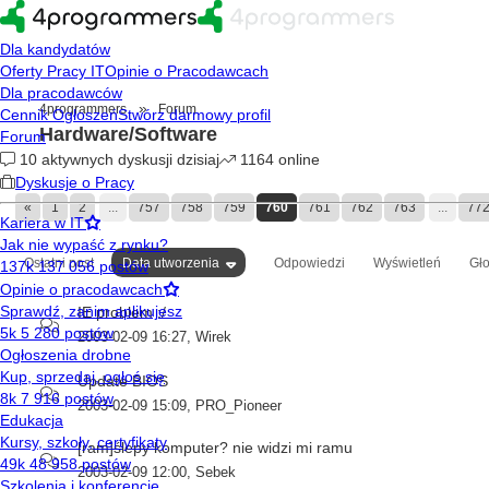
»
4programmers
Forum
Hardware/Software
«
1
2
...
757
758
759
760
761
762
763
...
77
Ostatni post
Data utworzenia
Odpowiedzi
Wyświetleń
Gł
IE problem :/
2003-02-09 16:27
,
Wirek
Update BIOS
2003-02-09 15:09
,
PRO_Pioneer
[ram]ślepy komputer? nie widzi mi ramu
2003-02-09 12:00
,
Sebek