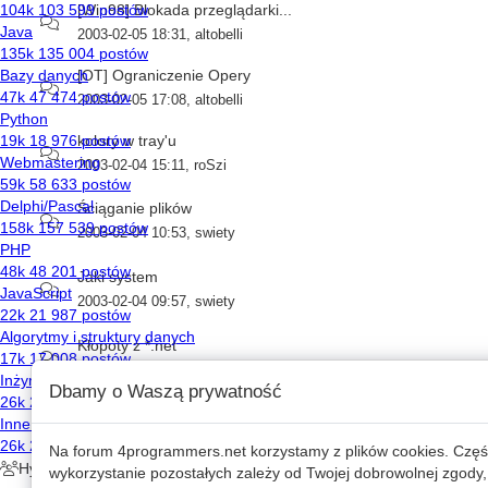
[Win98] Blokada przeglądarki...
2003-02-05 18:31
,
altobelli
[OT] Ograniczenie Opery
2003-02-05 17:08
,
altobelli
kolory w tray'u
2003-02-04 15:11
,
roSzi
Ściąganie plików
2003-02-04 10:53
,
swiety
Jaki system
2003-02-04 09:57
,
swiety
Kłopoty z *.net
2003-02-04 09:54
,
S&M
Dbamy o Waszą prywatność
Newsroom o całej bran?ży IT
2003-02-01 10:03
,
Raf2001
Na forum
4programmers.net
korzystamy z plików cookies. Częś
wykorzystanie pozostałych zależy od Twojej dobrowolnej zgody,
[Windows] Fałszywe rozszerzenia