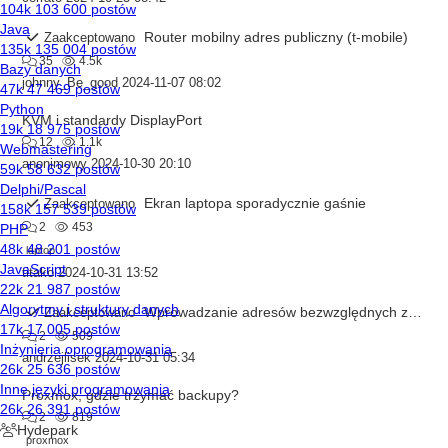
Router mobilny adres publiczny (t-mobile)
Zaakceptowano
35
4.5k
johnny_Be_good
2024-11-07 08:02
KVM i standardy DisplayPort
12
1.1k
anonimowy
2024-10-30 20:10
Ekran laptopa sporadycznie gaśnie
Zaakceptowano
2
453
laptop
titako
2024-10-31 13:52
Wprowadzanie adresów bezwzględnych za pomoca myszki w arkuszu kalkulacyjnym
Zaakceptowano
2
509
andrzejlisek
2024-10-31 05:34
Proxmox, gdzie trzymać backupy?
2
819
proxmox