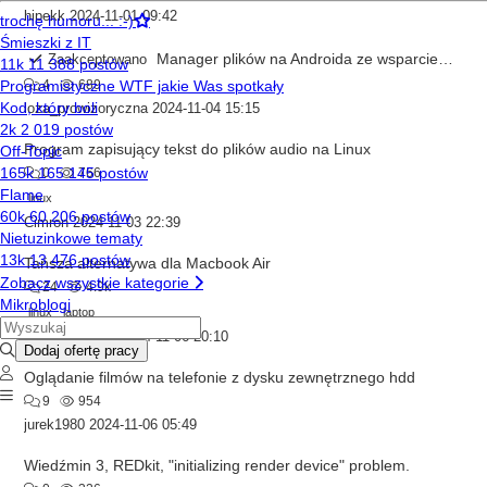
hipekk
2024-11-01 09:42
Manager plików na Androida ze wsparciem dla SMB
Zaakceptowano
4
689
loza_prowizoryczna
2024-11-04 15:15
Program zapisujący tekst do plików audio na Linux
0
766
linux
Cimron
2024-11-03 22:39
Tańsza alternatywa dla Macbook Air
24
4.9k
linux
laptop
WhiteLightning
2024-11-06 20:10
Oglądanie filmów na telefonie z dysku zewnętrznego hdd
9
954
jurek1980
2024-11-06 05:49
Wiedźmin 3, REDkit, "initializing render device" problem.