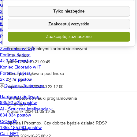
1
633
1
Tylko niezbędne
obscurity
2024-10-19 05:29
RFID zabezpieczona pluskwa
Zaakceptuj wszystkie
4
582
Zaakceptuj zaznaczone
jurek1980
2024-10-19 21:27
Problem z wirtualnymi kartami sieciowymi
0
318
golesz
2024-10-21 09:49
Nowa płyta główna pod linuxa
18
1.7k
superdurszlak
2024-10-23 12:00
Tani laptop do nauki programowania
15
2.1k
Krwawnik
2024-11-05 19:06
Optima i Proxmox. Czy dobrze będzie działać RDS?
4
682
cerrato
2024-10-25 08:42