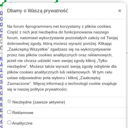
×
Dbamy o Waszą prywatność
Na forum
4programmers.net
korzystamy z plików cookies.
»
4p
Forum
Część z nich jest niezbędna do funkcjonowania naszego
Hardware/Software
forum, natomiast wykorzystanie pozostałych zależy od Twojej
dobrowolnej zgody, którą możesz wyrazić poniżej. Klikając
„Zaakceptuj Wszystkie” zgadzasz się na wykorzystywanie
«
1
2
...
758
...
773
»
przez nas plików cookies analitycznych oraz reklamowych,
jeżeli nie chcesz udzielić nam swojej zgody kliknij „Tylko
Nowy wątek
niezbędne”. Możesz także wyrazić swoją zgodę odrębnie dla
plików cookies analitycznych lub reklamowych. W tym celu
ustaw odpowiednio pola wyboru i kliknij „Zaakceptuj
Aplikacja do zbiarania danych.
Zaznaczone”. Więcej informacji o technologii cookie znajduje
2
518
się w naszej
polityce prywatności
.
PawelZE
2024-10-21 06:14
Niezbędne (zawsze aktywne)
Kabel sieciowy z krótką wtyczką
Zaakceptowano
1
459
Reklamowe
99xmarcin
2024-10-19 15:36
Analityczne
Jak automatyzować stawianie zakładów przez przeglądarkę?