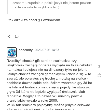
czasem uzupelnie o polski jezyk nie jestem pewien
na ile sie uda to szybko uda :(
I tak dizeki za checi ;) Pozdrawiam
obscurity
2026-07-06 14:57
Rzuciłbyś chociaż gift card do starbucksa czy
jakąkolwiek zachętę bo teraz wygląda na to że cebulisz
3
na maksa i polujesz nie na dinozaury tylko na jeleni.
Jakbyś chociaż zachęcił gameplayem i chciało się w to
zagrać, ale porwałeś się trochę z motyką na słońce -
osobiście dawno sobie odpuściłem tworzenie gry 3d bo
nie tyle jest trudno co
nie da się
w pojedynkę stworzyć
gry w 3d która nie będzie wyglądać śmiesznie i/lub
tandetnie. Wygląda to nawet ok i miałoby pewnie
branie jakby wyszło w roku 2000.
W 3D tak realnie w pojedynkę można jedynie celować
albo w lo-fi pixel/comic art albo innowacyjną