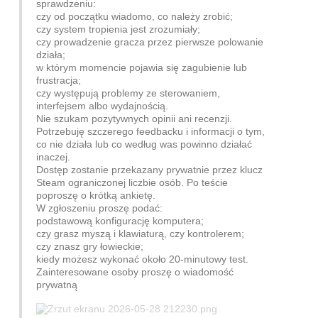
sprawdzeniu:
czy od początku wiadomo, co należy zrobić;
czy system tropienia jest zrozumiały;
czy prowadzenie gracza przez pierwsze polowanie
działa;
w którym momencie pojawia się zagubienie lub
frustracja;
czy występują problemy ze sterowaniem,
interfejsem albo wydajnością.
Nie szukam pozytywnych opinii ani recenzji.
Potrzebuję szczerego feedbacku i informacji o tym,
co nie działa lub co według was powinno działać
inaczej.
Dostęp zostanie przekazany prywatnie przez klucz
Steam ograniczonej liczbie osób. Po teście
poproszę o krótką ankietę.
W zgłoszeniu proszę podać:
podstawową konfigurację komputera;
czy grasz myszą i klawiaturą, czy kontrolerem;
czy znasz gry łowieckie;
kiedy możesz wykonać około 20-minutowy test.
Zainteresowane osoby proszę o wiadomość
prywatną