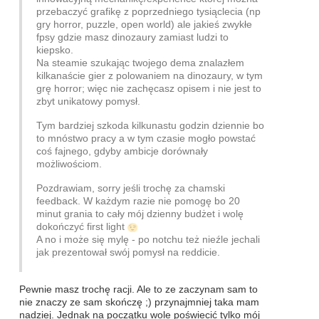
przebaczyć grafikę z poprzedniego tysiąclecia (np
gry horror, puzzle, open world) ale jakieś zwykłe
fpsy gdzie masz dinozaury zamiast ludzi to
kiepsko.
Na steamie szukając twojego dema znalazłem
kilkanaście gier z polowaniem na dinozaury, w tym
grę horror; więc nie zachęcasz opisem i nie jest to
zbyt unikatowy pomysł.
Tym bardziej szkoda kilkunastu godzin dziennie bo
to mnóstwo pracy a w tym czasie mogło powstać
coś fajnego, gdyby ambicje dorównały
możliwościom.
Pozdrawiam, sorry jeśli trochę za chamski
feedback. W każdym razie nie pomogę bo 20
minut grania to cały mój dzienny budżet i wolę
dokończyć first light
A no i może się mylę - po notchu też nieźle jechali
jak prezentował swój pomysł na reddicie.
Pewnie masz trochę racji. Ale to ze zaczynam sam to
nie znaczy ze sam skończę ;) przynajmniej taka mam
nadziej. Jednak na początku wole poświecić tylko mój