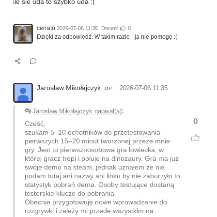
ile sie uda to szybko uda :(
cerrato
2026-07-06 11:35
Doceń:
0
Dzięki za odpowiedź. W takim razie - ja nie pomogę :(
Jarosław Mikołajczyk
2026-07-06 11:35
OP
:
Jarosław Mikołajczyk napisał(a)
0
Cześć,
szukam 5–10 ochotników do przetestowania
pierwszych 15–20 minut tworzonej przeze mnie
gry. Jest to pierwszoosobowa gra łowiecka, w
której gracz tropi i poluje na dinozaury. Gra ma już
swoje demo na steam, jednak uznałem że nie
podam tutaj ani nazwy ani linku by nie zaburzyło to
statystyk pobrań dema. Osoby testujące dostaną
testerskie klucze do pobrania
Obecnie przygotowuję nowe wprowadzenie do
rozgrywki i zależy mi przede wszystkim na