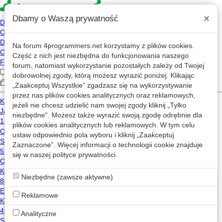
×
Dbamy o Waszą prywatność
Na forum
4programmers.net
korzystamy z plików cookies.
Część z nich jest niezbędna do funkcjonowania naszego
»
»
4p
Forum
Gamedev
forum, natomiast wykorzystanie pozostałych zależy od Twojej
Szukam kilku osób do przetestowania
dobrowolnej zgody, którą możesz wyrazić poniżej. Klikając
pierwszych 20 minut gry
„Zaakceptuj Wszystkie” zgadzasz się na wykorzystywanie
przez nas plików cookies analitycznych oraz reklamowych,
jeżeli nie chcesz udzielić nam swojej zgody kliknij „Tylko
niezbędne”. Możesz także wyrazić swoją zgodę odrębnie dla
plików cookies analitycznych lub reklamowych. W tym celu
Jarosław Mikołajczyk
2026-07-06 06:34
OP
ustaw odpowiednio pola wyboru i kliknij „Zaakceptuj
Zaznaczone”. Więcej informacji o technologii cookie znajduje
Cześć,
się w naszej
polityce prywatności
.
szukam 5–10 ochotników do przetestowania
0
pierwszych 15–20 minut tworzonej przeze mnie gry.
Jest to pierwszoosobowa gra łowiecka, w której gracz
Niezbędne (zawsze aktywne)
tropi i poluje na dinozaury. Gra ma już swoje demo na
steam, jednak uznałem że nie podam tutaj ani nazwy
Reklamowe
ani linku by nie zaburzyło to statystyk pobrań dema.
Osoby testujące dostaną testerskie klucze do pobrania
Analityczne
Obecnie przygotowuję nowe wprowadzenie do