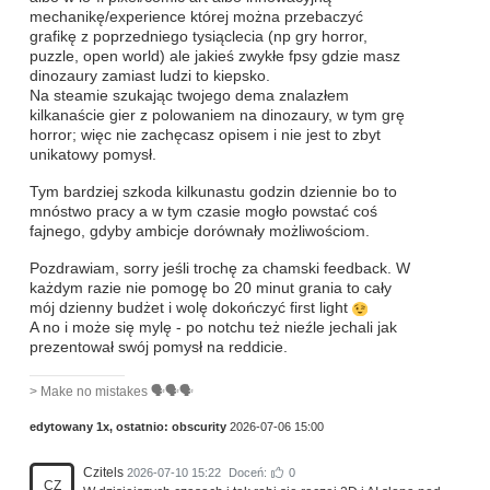
mechanikę/experience której można przebaczyć
grafikę z poprzedniego tysiąclecia (np gry horror,
puzzle, open world) ale jakieś zwykłe fpsy gdzie masz
dinozaury zamiast ludzi to kiepsko.
Na steamie szukając twojego dema znalazłem
kilkanaście gier z polowaniem na dinozaury, w tym grę
horror; więc nie zachęcasz opisem i nie jest to zbyt
unikatowy pomysł.
Tym bardziej szkoda kilkunastu godzin dziennie bo to
mnóstwo pracy a w tym czasie mogło powstać coś
fajnego, gdyby ambicje dorównały możliwościom.
Pozdrawiam, sorry jeśli trochę za chamski feedback. W
każdym razie nie pomogę bo 20 minut grania to cały
mój dzienny budżet i wolę dokończyć first light
A no i może się mylę - po notchu też nieźle jechali jak
prezentował swój pomysł na reddicie.
> Make no mistakes 🗣️🗣️🗣️
edytowany 1x, ostatnio:
obscurity
2026-07-06 15:00
Czitels
2026-07-10 15:22
Doceń:
0
CZ