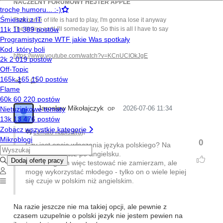
NACZELNY FORUMOWY HEJTER APPLE
That game of life is hard to play, I'm gonna lose it anyway
The losing card I'll someday lay, So this is all I have to say
https://www.youtube.com/watch?v=KCnUCIOkJgE
Jarosław Mikołajczyk
2026-07-06 11:34
OP
:
cerrato napisał(a)
0
Czy jest opcja włączenia języka polskiego? Na
screenach masz po angielsku.
Sam nie gram więc testować nie zamierzam, ale
mogę wykorzystać młodego - tylko on o wiele lepiej
się czuje w polskim niż angielskim.
Na razie jeszcze nie ma takiej opcji, ale pewnie z
czasem uzupelnie o polski jezyk nie jestem pewien na