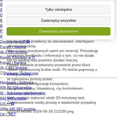
rozgrywki i zależy mi przede wszystkim na
sprawdzeniu:
Tylko niezbędne
czy od początku wiadomo, co należy zrobić;
czy system tropienia jest zrozumiały;
Zaakceptuj wszystkie
czy prowadzenie gracza przez pierwsze polowanie
działa;
Zaakceptuj zaznaczone
w którym momencie pojawia się zagubienie lub
frustracja;
czy występują problemy ze sterowaniem, interfejsem
albo wydajnością.
Nie szukam pozytywnych opinii ani recenzji. Potrzebuję
szczerego feedbacku i informacji o tym, co nie działa
lub co według was powinno działać inaczej.
Dostęp zostanie przekazany prywatnie przez klucz
Steam ograniczonej liczbie osób. Po teście poproszę o
krótką ankietę.
W zgłoszeniu proszę podać:
podstawową konfigurację komputera;
czy grasz myszą i klawiaturą, czy kontrolerem;
czy znasz gry łowieckie;
kiedy możesz wykonać około 20-minutowy test.
Zainteresowane osoby proszę o wiadomość prywatną