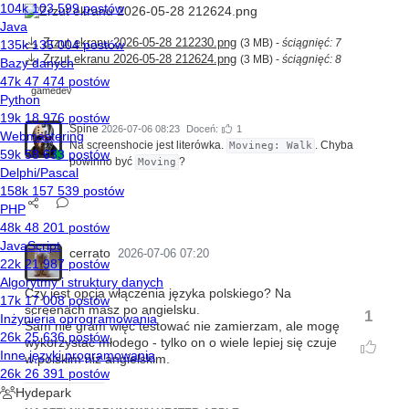
Zrzut ekranu 2026-05-28 212230.png
(3 MB) -
ściągnięć: 7
Zrzut ekranu 2026-05-28 212624.png
(3 MB) -
ściągnięć: 8
gamedev
Spine
2026-07-06 08:23
Doceń:
1
Na screenshocie jest literówka.
. Chyba
Movineg: Walk
powinno być
?
Moving
cerrato
2026-07-06 07:20
Czy jest opcja włączenia języka polskiego? Na
screenach masz po angielsku.
1
Sam nie gram więc testować nie zamierzam, ale mogę
wykorzystać młodego - tylko on o wiele lepiej się czuje
w polskim niż angielskim.