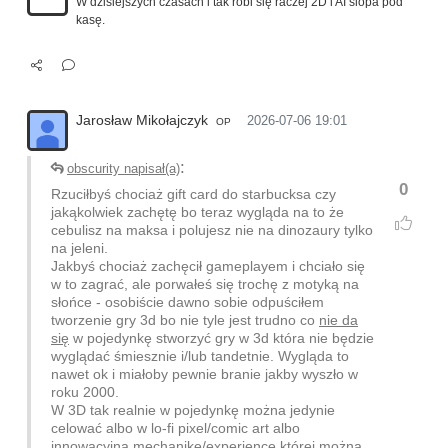
W dzisiejszych czasach i tak robi się raczej 2D i AI slopa pod
kasę.
Jarosław Mikołajczyk
2026-07-06 19:01
OP
:
obscurity napisał(a)
0
Rzuciłbyś chociaż gift card do starbucksa czy
jakąkolwiek zachętę bo teraz wygląda na to że
cebulisz na maksa i polujesz nie na dinozaury tylko
na jeleni.
Jakbyś chociaż zachęcił gameplayem i chciało się
w to zagrać, ale porwałeś się trochę z motyką na
słońce - osobiście dawno sobie odpuściłem
tworzenie gry 3d bo nie tyle jest trudno co
nie da
się
w pojedynkę stworzyć gry w 3d która nie będzie
wyglądać śmiesznie i/lub tandetnie. Wygląda to
nawet ok i miałoby pewnie branie jakby wyszło w
roku 2000.
W 3D tak realnie w pojedynkę można jedynie
celować albo w lo-fi pixel/comic art albo
innowacyjną mechanikę/experience której można