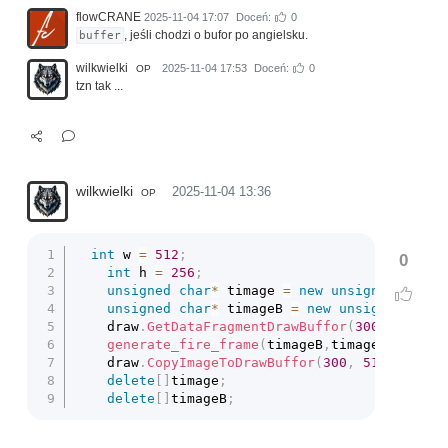
flowCRANE
2025-11-04 17:07
Doceń:
0
, jeśli chodzi o bufor po angielsku.
buffer
wilkwielki
2025-11-04 17:53
Doceń:
0
OP
tzn tak ...
wilkwielki
2025-11-04 13:36
OP
int
 w 
=
512
;
0
int
 h 
=
256
;
unsigned
char
*
 timage 
=
new
unsigned
char
[
unsigned
char
*
 timageB 
=
new
unsigned
char
	draw
.
GetDataFragmentDrawBuffor
(
300
,
512
,
 w
generate_fire_frame
(
timageB
,
timage
,
 w
,
 h
)
;
	draw
.
CopyImageToDrawBuffor
(
300
,
512
,
 w
,
 h
,
delete
[
]
timage
;
delete
[
]
timageB
;