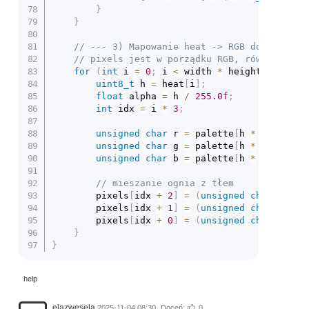
}
}
// --- 3) Mapowanie heat -> RGB do bufora 
// pixels jest w porządku RGB, równe width
for
(
int
 i 
=
0
;
 i 
<
 width 
*
 height
;
++
i
)
{
uint8_t
 h 
=
 heat
[
i
]
;
float
 alpha 
=
 h 
/
255.0f
;
int
 idx 
=
 i 
*
3
;
unsigned
char
 r 
=
 palette
[
h 
*
3
+
0
]
;
unsigned
char
 g 
=
 palette
[
h 
*
3
+
1
]
;
unsigned
char
 b 
=
 palette
[
h 
*
3
+
2
]
;
// mieszanie ognia z tłem
		pixels
[
idx 
+
2
]
=
(
unsigned
char
)
(
r 
*
 
		pixels
[
idx 
+
1
]
=
(
unsigned
char
)
(
g 
*
 
		pixels
[
idx 
+
0
]
=
(
unsigned
char
)
(
b 
*
 
}
}
help
elazwesela
2025-11-04 08:30
Doceń:
0