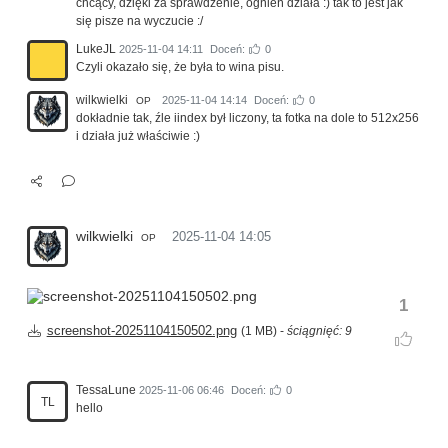
chcący, dzięki za sprawdzenie, ognień działa :) tak to jest jak
się pisze na wyczucie :/
LukeJL
2025-11-04 14:11
Doceń:
0
Czyli okazało się, że była to wina pisu.
wilkwielki
2025-11-04 14:14
Doceń:
0
OP
dokładnie tak, źle iindex był liczony, ta fotka na dole to 512x256
i działa już właściwie :)
wilkwielki
2025-11-04 14:05
OP
1
screenshot-20251104150502.png
(1 MB) -
ściągnięć: 9
TessaLune
2025-11-06 06:46
Doceń:
0
TL
hello