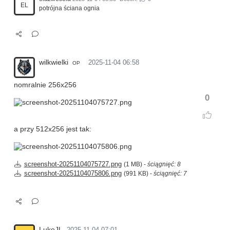
EL
potrójna ściana ognia
wilkwielki
2025-11-04 06:58
OP
nomralnie 256x256
0
a przy 512x256 jest tak:
screenshot-20251104075727.png
(1 MB) -
ściągnięć: 8
screenshot-20251104075806.png
(991 KB) -
ściągnięć: 7
LukeJL