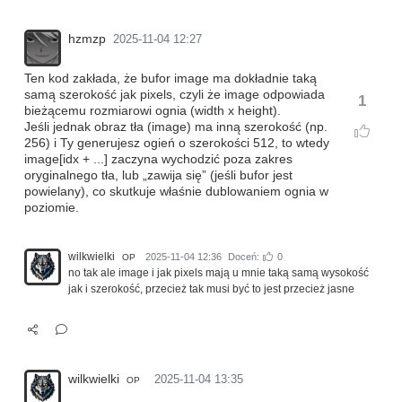
hzmzp
2025-11-04 12:27
Ten kod zakłada, że bufor image ma dokładnie taką
samą szerokość jak pixels, czyli że image odpowiada
1
bieżącemu rozmiarowi ognia (width x height).
Jeśli jednak obraz tła (image) ma inną szerokość (np.
256) i Ty generujesz ogień o szerokości 512, to wtedy
image[idx + ...] zaczyna wychodzić poza zakres
oryginalnego tła, lub „zawija się” (jeśli bufor jest
powielany), co skutkuje właśnie dublowaniem ognia w
poziomie.
wilkwielki
2025-11-04 12:36
Doceń:
0
OP
no tak ale image i jak pixels mają u mnie taką samą wysokość
jak i szerokość, przecież tak musi być to jest przecież jasne
wilkwielki
2025-11-04 13:35
OP