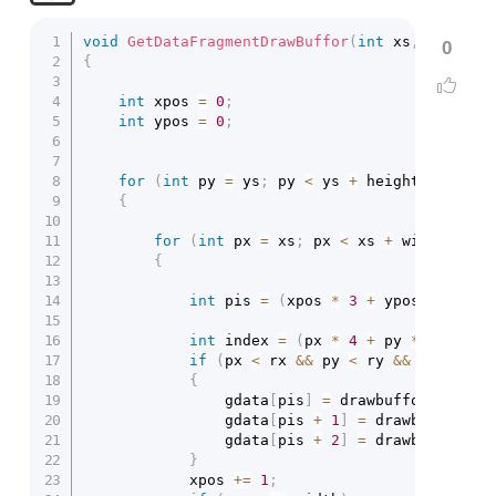
void
GetDataFragmentDrawBuffor
(
int
 xs
,
int
 ys
,
0
{
int
 xpos 
=
0
;
int
 ypos 
=
0
;
for
(
int
 py 
=
 ys
;
 py 
<
 ys 
+
 height
;
 py 
+=
{
for
(
int
 px 
=
 xs
;
 px 
<
 xs 
+
 width
;
 px 
{
int
 pis 
=
(
xpos 
*
3
+
 ypos 
*
 heigh
int
 index 
=
(
px 
*
4
+
 py 
*
 rx 
*
4
)
if
(
px 
<
 rx 
&&
 py 
<
 ry 
&&
 px 
>=
0
{
				gdata
[
pis
]
=
 drawbuffor
[
index
]
				gdata
[
pis 
+
1
]
=
 drawbuffor
[
in
				gdata
[
pis 
+
2
]
=
 drawbuffor
[
in
}
			xpos 
+=
1
;