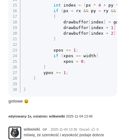
int
 index 
=
(
px 
*
4
+
 py 
*
 rx 
*
4
)
if
(
px 
<
 rx 
&&
 py 
<
 ry 
&&
 px
>=
0
&&
{
				drawbuffor
[
index
]
=
 gdata
[
pis
]
				drawbuffor
[
index 
+
1
]
=
 gdata
[
				drawbuffor
[
index 
+
2
]
=
 gdata
[
}
			xpos 
+=
1
;
if
(
xpos 
==
 width
)
				xpos 
=
0
;
}
		ypos 
+=
1
;
}
}
gotowe
edytowany 1x, ostatnio:
wilkwielki
2025-11-04 13:46
wilkwielki
2025-11-04 13:36
Doceń:
0
OP
mówię, że szerokość i wysokość podaje dobrze