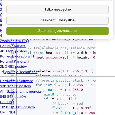
// minimalne sprawdzenia
if
(
!
pixels 
||
 width 
<
2
||
 height 
<
2
)
re
Tylko niezbędne
// statyczne struktury by zachować stan mi
Zaakceptuj wszystkie
static
 std
::
vector
<
uint8_t
>
 heat
;
static
 std
::
vector
<
uint8_t
>
 palette
;
// 25
static
 std
::
mt19937 
rng
(
(
unsigned
)
std
::
ran
Zaakceptuj zaznaczone
static
 std
::
uniform_int_distribution
<
int
>
static
 std
::
uniform_int_distribution
<
int
>
// (re)alokacja przy zmianie rozmiaru
if
(
(
int
)
heat
.
size
(
)
!=
 width 
*
 height
)
{
		heat
.
assign
(
width 
*
 height
,
0
)
;
}
if
(
palette
.
size
(
)
!=
256
*
3
)
{
		palette
.
resize
(
256
*
3
)
;
// prosta paleta: black -> red -> yell
for
(
int
 i 
=
0
;
 i 
<
256
;
++
i
)
{
float
 t 
=
 i 
/
255.0f
;
uint8_t
 r
,
 g
,
 b
;
if
(
t 
<
0.33f
)
{
// black -> red
float
 u 
=
 t 
/
0.33f
;
				r 
=
(
uint8_t
)
(
u 
*
255.0f
)
;