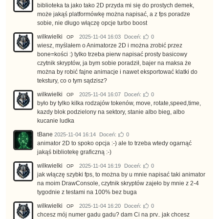
biblioteka ta jako tako 2D przyda mi się do prostych demek,
może jakąś platformówkę można napisać, a z fps poradze
sobie, nie długo włączę opcje turbo boost
wilkwielki
2025-11-04 16:03
Doceń:
0
OP
wiesz, myślałem o Animatorze 2D i można zrobić przez
bone=kości :) tylko trzeba pierw napisać prosty basicowy
czytnik skryptów, ja bym sobie poradził, bajer na maksa że
można by robić fajne animacje i nawet eksportować klatki do
tekstury, co o tym sądzisz?
wilkwielki
2025-11-04 16:07
Doceń:
0
OP
było by tylko kilka rodzajów tokenów, move, rotate,speed,time,
kazdy blok podzielony na sektory, stanie albo bieg, albo
kucanie ludka
tBane
2025-11-04 16:14
Doceń:
0
animator 2D to spoko opcja :-) ale to trzeba wtedy ogarnąć
jakąś bibliotekę graficzną :-)
wilkwielki
2025-11-04 16:19
Doceń:
0
OP
jak włączę szybki fps, to można by u mnie napisać taki animator
na moim DrawConsole, czytnik skryptów zajeło by mnie z 2-4
tygodnie z testami na 100% bez buga
wilkwielki
2025-11-04 16:20
Doceń:
0
OP
chcesz mój numer gadu gadu? dam Ci na prv.. jak chcesz