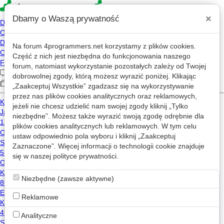
×
Dbamy o Waszą prywatność
Na forum
4programmers.net
korzystamy z plików cookies.
Część z nich jest niezbędna do funkcjonowania naszego
»
»
4p
Forum
Gamedev
forum, natomiast wykorzystanie pozostałych zależy od Twojej
naprawa algorytmu rysowania ognia,
dobrowolnej zgody, którą możesz wyrazić poniżej. Klikając
problem
„Zaakceptuj Wszystkie” zgadzasz się na wykorzystywanie
przez nas plików cookies analitycznych oraz reklamowych,
jeżeli nie chcesz udzielić nam swojej zgody kliknij „Tylko
niezbędne”. Możesz także wyrazić swoją zgodę odrębnie dla
plików cookies analitycznych lub reklamowych. W tym celu
wilkwielki
2025-11-04 06:40
OP
ustaw odpowiednio pola wyboru i kliknij „Zaakceptuj
Zaznaczone”. Więcej informacji o technologii cookie znajduje
mam problem z funkcją rysowania ognia, a mianowicie
się w naszej
polityce prywatności
.
do rozdzielczości 256x256 jest dobrze a jak np
0
zwiększe na 512x256 to zamiast namalować szerszy
to dubluje obraz w poziomie co jest źle z tym
Niezbędne (zawsze aktywne)
algorytmem, image to tło a pixels wynik wyjściowy:
Reklamowe
void
generate_fire_frame
(
unsigned
char
*
 image
,
Analityczne
{