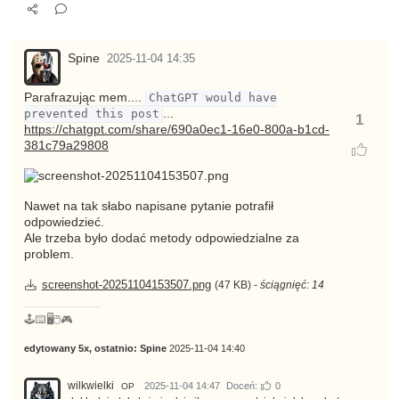
Spine
2025-11-04 14:35
Parafrazując mem....
ChatGPT would have
prevented this post
...
1
https://chatgpt.com/share/690a0ec1-16e0-800a-b1cd-
381c79a29808
Nawet na tak słabo napisane pytanie potrafił
odpowiedzieć.
Ale trzeba było dodać metody odpowiedzialne za
problem.
screenshot-20251104153507.png
(47 KB) -
ściągnięć: 14
🕹️⌨️🖥️🖱️🎮
edytowany 5x, ostatnio:
Spine
2025-11-04 14:40
wilkwielki
2025-11-04 14:47
Doceń:
0
OP