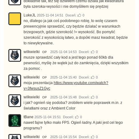
dokładnie tak, też się dziwiłem czemu działa jak kwadratura
była szeroka=wysości i nie domyśliłem się prędzej
LukeJL
2025-11-04 14:51
Doceń:
0
no, dlatego ja jak coś podobnego robię, to wolę czasem
prewencyjnie sprawdzić, czy będzie działać w warunkach
brzegowych, gdzie szerokość != wysokość. Bo pomylić
szerokość z wysokością łatwo, a dopóki masz kwadrat, będzie
to niewykrywalne.
wilkwielki
2025-11-04 14:53
Doceń:
0
OP
musze sprawdzić cały kod a jest tego ponad 60kb dla
pewności, myślę że wątek już do zamknięcia, dzięki wszystkim
za pomoc .
wilkwielki
2025-11-04 15:40
Doceń:
0
OP
moja prezentacja
https://www.youtube.com/watch?
v=3fwsusZ1Gyc
wilkwielki
2025-11-04 15:48
Doceń:
0
OP
i jak? ognień się podoba? zrobiłem wiele poprawek m.in. z
światłami oraz z Ambient Color
tBane
2025-11-04 15:51
Doceń:
0
nawet fajne tylko mało FPS. Ogień ładny. A jaki jest cel tego
programu?
wilkwielki
2025-11-04 15:54
Doceń:
0
OP