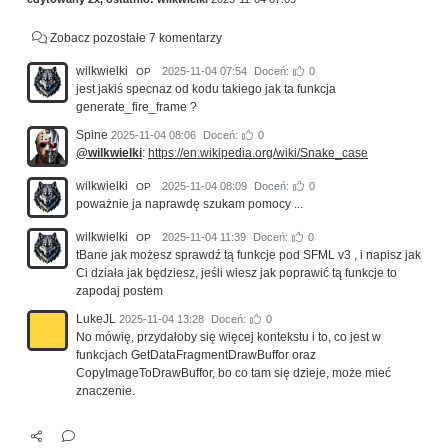
Zobacz pozostałe 7 komentarzy
wilkwielki
2025-11-04 07:54
Doceń:
0
OP
jest jakiś specnaz od kodu takiego jak ta funkcja
generate_fire_frame ?
Spine
2025-11-04 08:06
Doceń:
0
@wilkwielki
:
https://en.wikipedia.org/wiki/Snake_case
wilkwielki
2025-11-04 08:09
Doceń:
0
OP
poważnie ja naprawdę szukam pomocy ...
wilkwielki
2025-11-04 11:39
Doceń:
0
OP
tBane jak możesz sprawdź tą funkcje pod SFML v3 , i napisz jak
Ci działa jak będziesz, jeśli wiesz jak poprawić tą funkcje to
zapodaj postem
LukeJL
2025-11-04 13:28
Doceń:
0
No mówię, przydałoby się więcej kontekstu i to, co jest w
funkcjach GetDataFragmentDrawBuffor oraz
CopyImageToDrawBuffor, bo co tam się dzieje, może mieć
znaczenie.