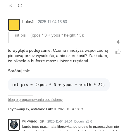
LukeJL
2025-11-04 13:53
int pis = (xpos * 3 + ypos * height * 3);
4
to wygląda podejrzanie. Czemu mnożysz współrzędną
pionową przez wysokość, a nie szerokość? Zakładam,
że piksele a buforze masz ułożone rzędami.
Spróbuj tak:
blog o programowaniu bez ściemy
edytowany 1x, ostatnio:
LukeJL
2025-11-04 13:53
wilkwielki
2025-11-04 14:04
Doceń:
0
OP
kurde jego mać, mała literówka, po prostu to przeoczyłem nie