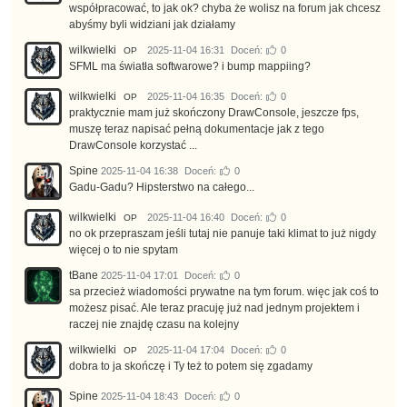
współpracować, to jak ok? chyba że wolisz na forum jak chcesz
abyśmy byli widziani jak działamy
wilkwielki
2025-11-04 16:31
Doceń:
0
OP
SFML ma światła softwarowe? i bump mappiing?
wilkwielki
2025-11-04 16:35
Doceń:
0
OP
praktycznie mam już skończony DrawConsole, jeszcze fps,
muszę teraz napisać pełną dokumentacje jak z tego
DrawConsole korzystać ...
Spine
2025-11-04 16:38
Doceń:
0
Gadu-Gadu? Hipsterstwo na całego...
wilkwielki
2025-11-04 16:40
Doceń:
0
OP
no ok przepraszam jeśli tutaj nie panuje taki klimat to już nigdy
więcej o to nie spytam
tBane
2025-11-04 17:01
Doceń:
0
sa przecież wiadomości prywatne na tym forum. więc jak coś to
możesz pisać. Ale teraz pracuję już nad jednym projektem i
raczej nie znajdę czasu na kolejny
wilkwielki
2025-11-04 17:04
Doceń:
0
OP
dobra to ja skończę i Ty też to potem się zgadamy
Spine
2025-11-04 18:43
Doceń:
0