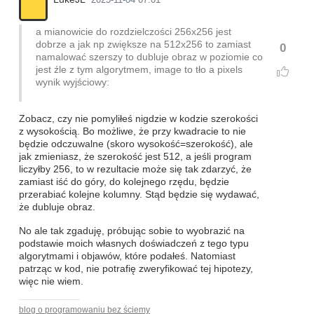
2025-11-04 07:01
a mianowicie do rozdzielczości 256x256 jest
dobrze a jak np zwiększe na 512x256 to zamiast
0
namalować szerszy to dubluje obraz w poziomie co
jest źle z tym algorytmem, image to tło a pixels
wynik wyjściowy:
Zobacz, czy nie pomyliłeś nigdzie w kodzie szerokości
z wysokością. Bo możliwe, że przy kwadracie to nie
będzie odczuwalne (skoro wysokość=szerokość), ale
jak zmieniasz, że szerokość jest 512, a jeśli program
liczyłby 256, to w rezultacie może się tak zdarzyć, że
zamiast iść do góry, do kolejnego rzędu, będzie
przerabiać kolejne kolumny. Stąd będzie się wydawać,
że dubluje obraz.
No ale tak zgaduję, próbując sobie to wyobrazić na
podstawie moich własnych doświadczeń z tego typu
algorytmami i objawów, które podałeś. Natomiast
patrząc w kod, nie potrafię zweryfikować tej hipotezy,
więc nie wiem.
blog o programowaniu bez ściemy