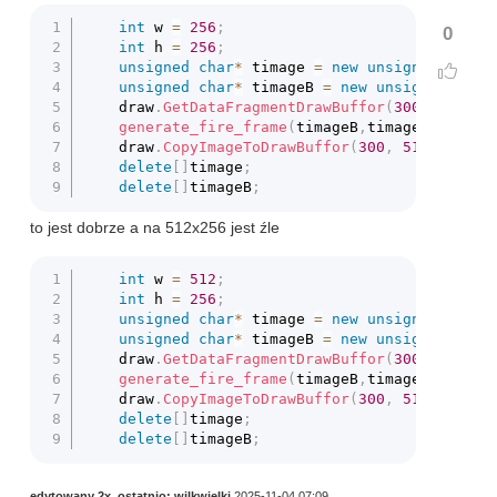
int
 w 
=
256
;
0
int
 h 
=
256
;
unsigned
char
*
 timage 
=
new
unsigned
char
[
unsigned
char
*
 timageB 
=
new
unsigned
char
	draw
.
GetDataFragmentDrawBuffor
(
300
,
512
,
 w
generate_fire_frame
(
timageB
,
timage
,
 w
,
 h
)
;
	draw
.
CopyImageToDrawBuffor
(
300
,
512
,
 w
,
 h
,
delete
[
]
timage
;
delete
[
]
timageB
;
to jest dobrze a na 512x256 jest źle
int
 w 
=
512
;
int
 h 
=
256
;
unsigned
char
*
 timage 
=
new
unsigned
char
[
unsigned
char
*
 timageB 
=
new
unsigned
char
	draw
.
GetDataFragmentDrawBuffor
(
300
,
512
,
 w
generate_fire_frame
(
timageB
,
timage
,
 w
,
 h
)
;
	draw
.
CopyImageToDrawBuffor
(
300
,
512
,
 w
,
 h
,
delete
[
]
timage
;
delete
[
]
timageB
;
edytowany 2x, ostatnio:
wilkwielki
2025-11-04 07:09