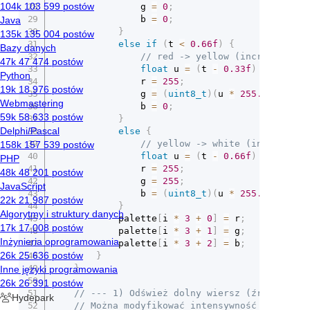
				g 
=
0
;
				b 
=
0
;
}
else
if
(
t 
<
0.66f
)
{
// red -> yellow (increase gre
float
 u 
=
(
t 
-
0.33f
)
/
0.33f
;
				r 
=
255
;
				g 
=
(
uint8_t
)
(
u 
*
255.0f
)
;
				b 
=
0
;
}
else
{
// yellow -> white (increase b
float
 u 
=
(
t 
-
0.66f
)
/
(
1.0f
				r 
=
255
;
				g 
=
255
;
				b 
=
(
uint8_t
)
(
u 
*
255.0f
)
;
}
			palette
[
i 
*
3
+
0
]
=
 r
;
			palette
[
i 
*
3
+
1
]
=
 g
;
			palette
[
i 
*
3
+
2
]
=
 b
;
}
}
// --- 1) Odśwież dolny wiersz (źródło ogn
// Można modyfikować intensywność bazową