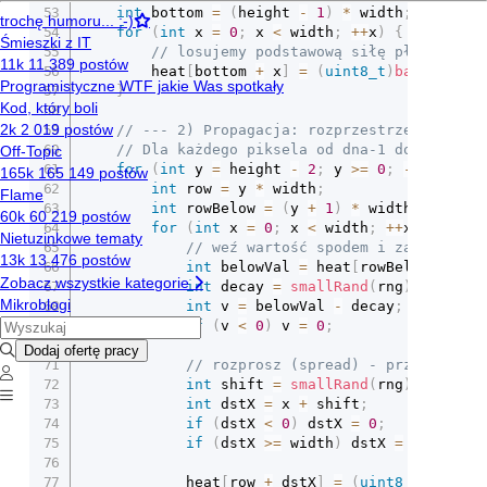
int
 bottom 
=
(
height 
-
1
)
*
 width
;
for
(
int
 x 
=
0
;
 x 
<
 width
;
++
x
)
{
// losujemy podstawową siłę płomienia 
		heat
[
bottom 
+
 x
]
=
(
uint8_t
)
baseRand
(
r
}
// --- 2) Propagacja: rozprzestrzenianie w
// Dla każdego piksela od dna-1 do góry:
for
(
int
 y 
=
 height 
-
2
;
 y 
>=
0
;
--
y
)
{
int
 row 
=
 y 
*
 width
;
int
 rowBelow 
=
(
y 
+
1
)
*
 width
;
for
(
int
 x 
=
0
;
 x 
<
 width
;
++
x
)
{
// weź wartość spodem i zastosuj d
int
 belowVal 
=
 heat
[
rowBelow 
+
 x
]
;
int
 decay 
=
smallRand
(
rng
)
;
int
 v 
=
 belowVal 
-
 decay
;
if
(
v 
<
0
)
 v 
=
0
;
// rozprosz (spread) - przesunięci
int
 shift 
=
smallRand
(
rng
)
-
1
;
//
int
 dstX 
=
 x 
+
 shift
;
if
(
dstX 
<
0
)
 dstX 
=
0
;
if
(
dstX 
>=
 width
)
 dstX 
=
 width 
-
			heat
[
row 
+
 dstX
]
=
(
uint8_t
)
v
;