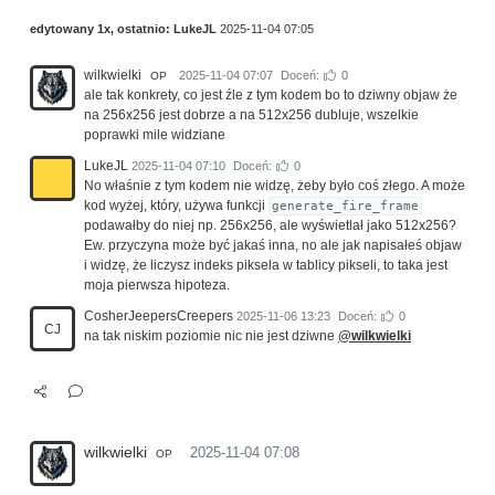
edytowany 1x, ostatnio:
LukeJL
2025-11-04 07:05
wilkwielki
2025-11-04 07:07
Doceń:
0
OP
ale tak konkrety, co jest źle z tym kodem bo to dziwny objaw że
na 256x256 jest dobrze a na 512x256 dubluje, wszelkie
poprawki mile widziane
LukeJL
2025-11-04 07:10
Doceń:
0
No właśnie z tym kodem nie widzę, żeby było coś złego. A może
kod wyżej, który, używa funkcji
generate_fire_frame
podawałby do niej np. 256x256, ale wyświetlał jako 512x256?
Ew. przyczyna może być jakaś inna, no ale jak napisałeś objaw
i widzę, że liczysz indeks piksela w tablicy pikseli, to taka jest
moja pierwsza hipoteza.
CosherJeepersCreepers
2025-11-06 13:23
Doceń:
0
CJ
na tak niskim poziomie nic nie jest dziwne
@wilkwielki
wilkwielki
2025-11-04 07:08
OP