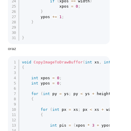
if
(
xpos 
==
 width
)
				xpos 
=
0
;
}
		ypos 
+=
1
;
}
}
oraz
void
CopyImageToDrawBuffor
(
int
 xs
,
int
 ys
,
int
{
int
 xpos 
=
0
;
int
 ypos 
=
0
;
for
(
int
 py 
=
 ys
;
 py 
<
 ys 
+
 height
;
 py 
+=
{
for
(
int
 px 
=
 xs
;
 px 
<
 xs 
+
 width
;
 px 
{
int
 pis 
=
(
xpos 
*
3
+
 ypos 
*
 heigh