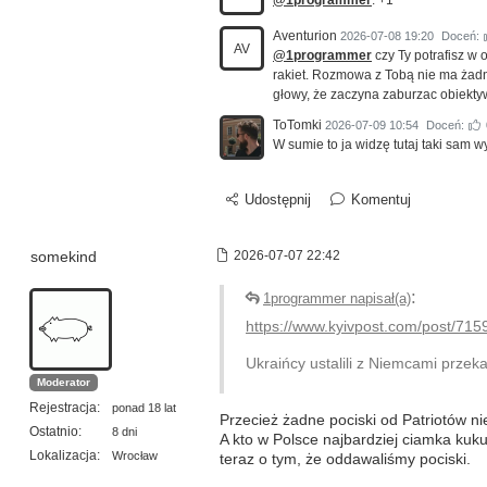
@1programmer
: +1
Aventurion
2026-07-08 19:20
Doceń:
AV
@1programmer
czy Ty potrafisz w
rakiet. Rozmowa z Tobą nie ma żadne
głowy, że zaczyna zaburzac obiekty
ToTomki
2026-07-09 10:54
Doceń:
W sumie to ja widzę tutaj taki sam w
Udostępnij
Komentuj
somekind
2026-07-07 22:42
:
1programmer napisał(a)
https://www.kyivpost.com/post/715
Ukraińcy ustalili z Niemcami przek
Moderator
Rejestracja:
ponad 18 lat
Przecież żadne pociski od Patriotów ni
Ostatnio:
8 dni
A kto w Polsce najbardziej ciamka kuk
Lokalizacja:
Wrocław
teraz o tym, że oddawaliśmy pociski.