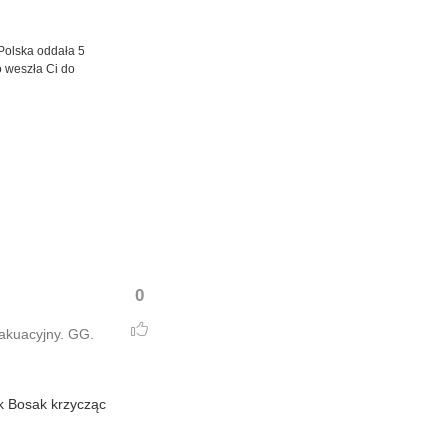
Polska oddała 5
o weszła Ci do
0
wakuacyjny. GG.
ak Bosak krzycząc