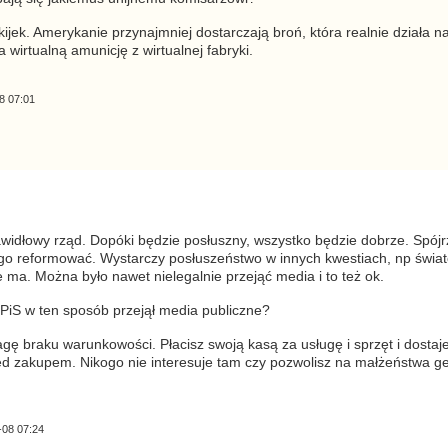
kijek. Amerykanie przynajmniej dostarczają broń, która realnie działa na 
 wirtualną amunicję z wirtualnej fabryki.
8 07:01
rawidłowy rząd. Dopóki będzie posłuszny, wszystko będzie dobrze. Spójr
ego reformować. Wystarczy posłuszeństwo w innych kwestiach, np świa
e ma. Można było nawet nielegalnie przejąć media i to też ok.
PiS w ten sposób przejął media publiczne?
braku warunkowości. Płacisz swoją kasą za usługę i sprzęt i dostaje
d zakupem. Nikogo nie interesuje tam czy pozwolisz na małżeństwa gej
-08 07:24