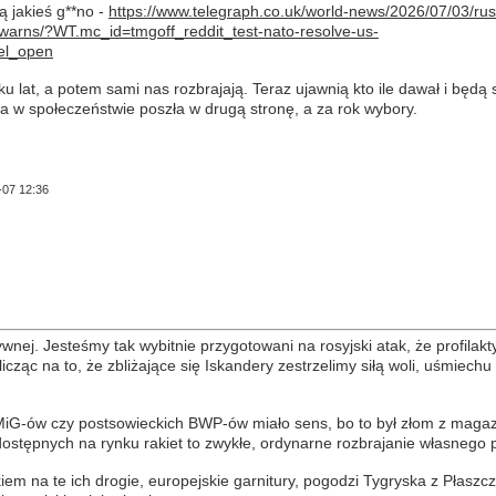
ą jakieś g**no -
https://www.telegraph.co.uk/world-news/2026/07/03/rus
-warns/?WT.mc_id=tmgoff_reddit_test-nato-resolve-us-
el_open
ku lat, a potem sami nas rozbrajają. Teraz ujawnią kto ile dawał i będą s
ha w społeczeństwie poszła w drugą stronę, a za rok wybory.
-07 12:36
ywnej. Jesteśmy tak wybitnie przygotowani na rosyjski atak, że profilak
cząc na to, że zbliżające się Iskandery zestrzelimy siłą woli, uśmiechu
 MiG-ów czy postsowieckich BWP-ów miało sens, bo to był złom z maga
ostępnych na rynku rakiet to zwykłe, ordynarne rozbrajanie własnego 
iem na te ich drogie, europejskie garnitury, pogodzi Tygryska z Płasz