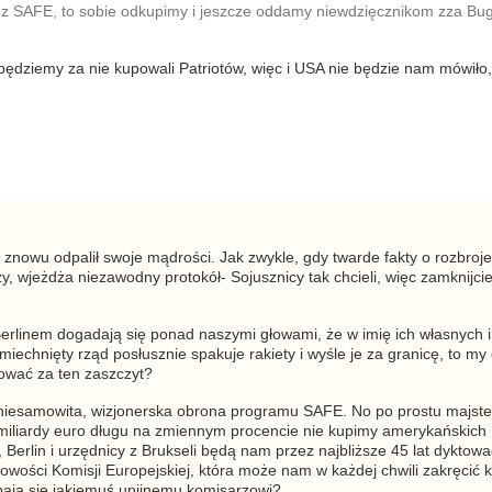
 z SAFE, to sobie odkupimy i jeszcze oddamy niewdzięcznikom zza Bu
 będziemy za nie kupowali Patriotów, więc i USA nie będzie nam mówiło,
znowu odpalił swoje mądrości. Jak zwykle, gdy twarde fakty o rozbroje
, wjeżdża niezawodny protokół- Sojusznicy tak chcieli, więc zamknijcie
 Berlinem dogadają się ponad naszymi głowami, że w imię ich własnych 
echnięty rząd posłusznie spakuje rakiety i wyśle je za granicę, to my
ować za ten zaszczyt?
 niesamowita, wizjonerska obrona programu SAFE. No po prostu majste
miliardy euro długu na zmiennym procencie nie kupimy amerykańskich P
Berlin i urzędnicy z Brukseli będą nam przez najbliższe 45 lat dyktow
ości Komisji Europejskiej, która może nam w każdej chwili zakręcić k
bają się jakiemuś unijnemu komisarzowi?