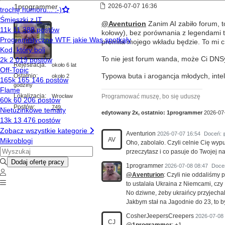
1programmer
2026-07-07 16:36
@Aventurion
Zanim AI zabiło forum, t
kołowy), bez porównania z legendami teg
promila mojego wkładu będzie. To mi 
To nie jest forum wanda, może Ci DNS
Rejestracja:
około 6 lat
Ostatnio:
Typowa buta i arogancja młodych, intel
około 2
godziny
Lokalizacja:
Wrocław
Programować muszę, bo się uduszę
Postów:
749
edytowany 2x, ostatnio:
1programmer
2026-07
Aventurion
2026-07-07 16:54
Doceń:
AV
Oho, zabolało. Czyli celnie Cię wyp
przeczytasz i co pasuje do Twojej nar
1programmer
2026-07-08 08:47
Doce
@Aventurion
: Czyli nie oddaliśmy 
to ustalała Ukraina z Niemcami, cz
No dziwne, żeby ukraińcy przyjechal
Jakbym stał na Jagodnie do 23, to b
CosherJeepersCreepers
2026-07-08
CJ