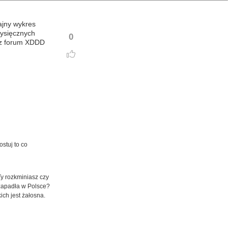
ajny wykres
 tysięcznych
0
y z forum XDDD
stuj to co
Ty rozkminiasz czy
 zapadła w Polsce?
ich jest żałosna.