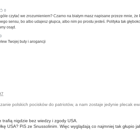
0
 ogóle czytać we zrozumieniem? Czarno na białym masz napisane przeze mnie, że 
go sensu, bo albo udajesz głupca, albo nim po prostu jesteś. Polityka tak głębok
wny osąd.
0
ylew Twojej buty i arogancji
97
azanie polskich pocisków do patriotów, a nam zostaje jedynie plecak e
e trafią nigdzie bez wiedzy i zgody USA.
ułkę USA? PiS ze Snussolinim. Więc wyglądają co najmniej tak głupio j