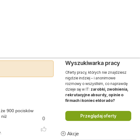
Wyszukiwarka pracy
Oferty pracy, których nie znajdziesz
nigdzie indziej – i anonimowe
rozmowy o wszystkim, co naprawdę
dzieje się w IT:
zarobki, zwolnienia,
rekrutacyjne absurdy, opinie o
firmach i koniec eldorado?
, że 900 pocisków
Przeglądaj oferty
 niż
0
.
Akcje