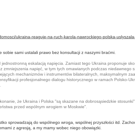
adomosci/ukraina-reaguje-na-ruch-karola-nawrockiego-polska-uslyszala
e sobie sami ustalali prawo bez konsultacji z naszymi braćmi.
jednostronną eskalacją napięcia. Zamiast tego Ukraina proponuje sk
ecz zmniejszenia napięć, w tym tych omawianych podczas niedawnego s
stniejących mechanizmów i instrumentów bilateralnych, maksymalnym z
ensyfikacji profesjonalnego dialogu historycznego w ramach Polsko-Uk
.
ekonanie, że Ukraina i Polska "są skazane na dobrosąsiedzkie stosunki"
czeństwa przed wspólnym wrogiem w Moskwie".
ystko sprowadzają do wspólnego wroga, wspólnej przyszłości itd. Zacho
lemami z agresją, a my mamy wobec niego obowiązki.