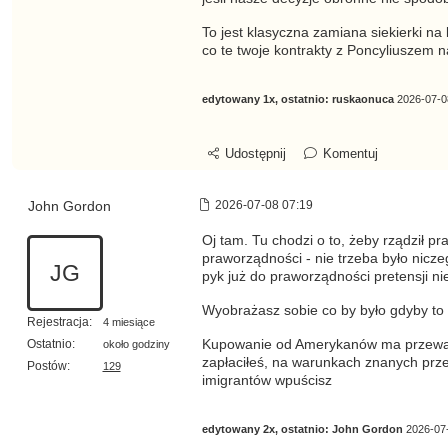
To jest klasyczna zamiana siekierki na 
co te twoje kontrakty z Poncyliuszem na
edytowany 1x, ostatnio:
ruskaonuca
2026-07-0
Udostępnij
Komentuj
John Gordon
2026-07-08 07:19
Oj tam. Tu chodzi o to, żeby rządził p
praworządności - nie trzeba było nicz
JG
pyk już do praworządności pretensji ni
Wyobrażasz sobie co by było gdyby to 
Rejestracja:
4 miesiące
Ostatnio:
Kupowanie od Amerykanów ma przewagę 
około godziny
zapłaciłeś, na warunkach znanych prze
Postów:
129
imigrantów wpuścisz
edytowany 2x, ostatnio:
John Gordon
2026-07