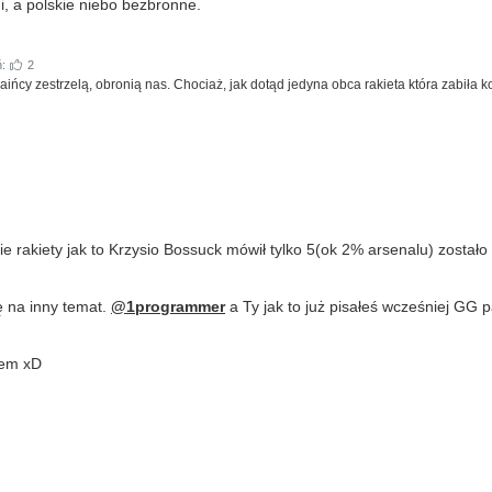
gi, a polskie niebo bezbronne.
ń:
2
aińcy zestrzelą, obronią nas. Chociaż, jak dotąd jedyna obca rakieta która zabiła 
ie rakiety jak to Krzysio Bossuck mówił tylko 5(ok 2% arsenalu) został
ę na inny temat.
@1programmer
a Ty jak to już pisałeś wcześniej GG p
łem xD