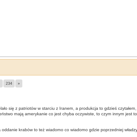
3
234
»
lało się z patriotów w starciu z Iranem, a produkcja to gdzieś czytałem
eństwo mają amerykanie co jest chyba oczywiste, to czym innym jest to
 za oddanie krabów to też wiadomo co wiadomo gdzie poprzedniej władzy