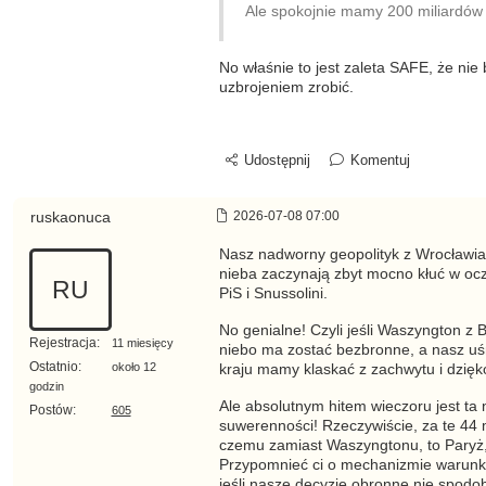
Ale spokojnie mamy 200 miliardów
No właśnie to jest zaleta SAFE, że nie
uzbrojeniem zrobić.
Udostępnij
Komentuj
ruskaonuca
2026-07-08 07:00
Nasz nadworny geopolityk z Wrocławia 
nieba zaczynają zbyt mocno kłuć w oczy
RU
PiS i Snussolini.
No genialne! Czyli jeśli Waszyngton z
Rejestracja:
11 miesięcy
niebo ma zostać bezbronne, a nasz uśmi
Ostatnio:
około 12
kraju mamy klaskać z zachwytu i dzięk
godzin
Ale absolutnym hitem wieczoru jest ta
Postów:
605
suwerenności! Rzeczywiście, za te 44 
czemu zamiast Waszyngtonu, to Paryż, 
Przypomnieć ci o mechanizmie warunkow
jeśli nasze decyzje obronne nie spodo