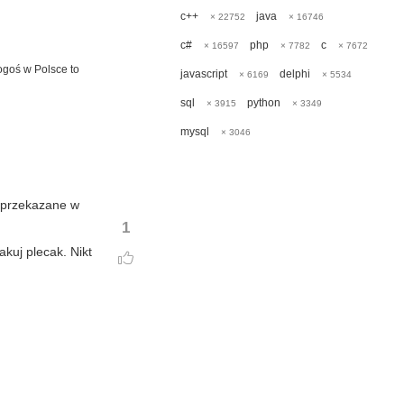
c++
java
× 22752
× 16746
c#
php
c
× 16597
× 7782
× 7672
kogoś w Polsce to
javascript
delphi
× 6169
× 5534
sql
python
× 3915
× 3349
mysql
× 3046
o przekazane w
1
akuj plecak. Nikt