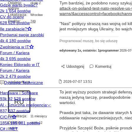
Ostatnio:
Tym bardziej, że podobno ruscy szykuj
około 2
attack-on-poland-test-nato-resolve-us
godziny
warns/&accesscontrol=facebookchann
Lokalizacja:
Wrocław
Postów:
749
"Nasi" politycy straszą nas wojną od kil
jest mniejszym sługą Ukrainy, bo wajc
Programować muszę, bo się uduszę
edytowany 1x, ostatnio:
1programmer
2026-07
Udostępnij
Komentuj
ruskaonuca
2026-07-07 13:51
To jest wyższy poziom strategii defens
naszą jedyną tarczę, prawdopodobnie li
RU
wartości.
Prawda jest taka, że dawanie starych
Rejestracja:
11 miesięcy
oddawanie najnowocześniejszych, nied
Ostatnio:
około 12
Przyjdzie Szczęść Boże, psiknie proszk
godzin