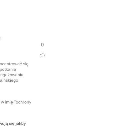
-
0
oncentrować się
potkania
aangażowaniu
raińskiego
 w imię "ochrony
wują się jakby