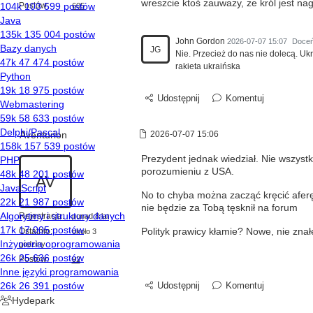
wreszcie ktoś zauważy, że król jest na
Postów:
605
John Gordon
2026-07-07 15:07
Doce
JG
Nie. Przecież do nas nie dolecą. Ukr
rakieta ukraińska
Udostępnij
Komentuj
Aventurion
2026-07-07 15:06
Prezydent jednak wiedział. Nie wszystk
porozumieniu z USA.
AV
No to chyba można zacząć kręcić afer
nie będzie za Tobą tęsknił na forum
Rejestracja:
ponad 8 lat
Ostatnio:
Polityk prawicy kłamie? Nowe, nie zna
około 3
godziny
Postów:
92
Udostępnij
Komentuj