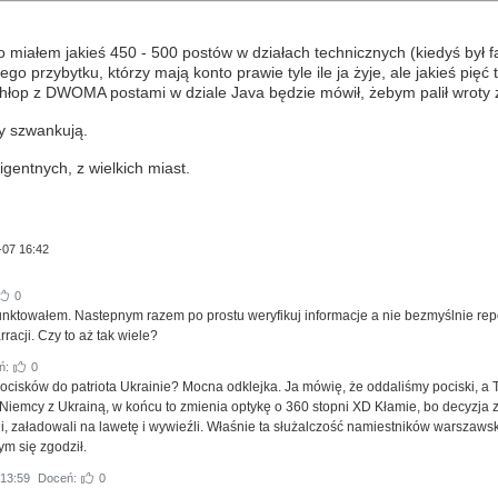
o miałem jakieś 450 - 500 postów w działach technicznych (kiedyś był f
o przybytku, którzy mają konto prawie tyle ile ja żyje, ale jakieś pięć
chłop z DWOMA postami w dziale Java będzie mówił, żebym palił wrot
y szwankują.
igentnych, z wielkich miast.
-07 16:42
0
unktowałem. Nastepnym razem po prostu weryfikuj informacje a nie bezmyślnie repo
racji. Czy to aż tak wiele?
ń:
0
pocisków do patriota Ukrainie? Mocna odklejka. Ja mówię, że oddaliśmy pociski, a 
y Niemcy z Ukrainą, w końcu to zmienia optykę o 360 stopni XD Kłamie, bo decyzja
i, załadowali na lawetę i wywieźli. Właśnie ta służalczość namiestników warszawsk
ym się zgodził.
 13:59
Doceń:
0