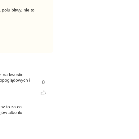
polu bitwy, nie to
z na kwestie
topoglądowych i
0
sz to za co
ów albo ilu