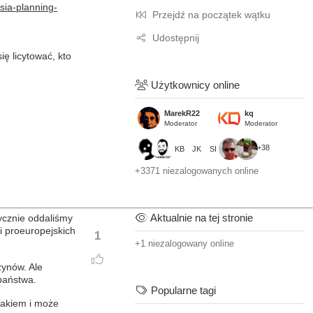
sia-planning-
Przejdź na początek wątku
Udostępnij
ię licytować, kto
Użytkownicy online
MarekR22
kq
Moderator
Moderator
+38
KB
JK
SI
+3371 niezalogowanych online
Aktualnie na tej stronie
tycznie oddaliśmy
 i proeuropejskich
1
+1 niezalogowany online
zynów. Ale
państwa.
Popularne tagi
czakiem i może