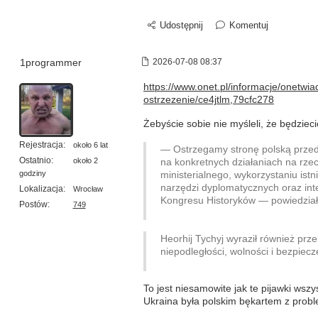
Udostępnij
Komentuj
1programmer
2026-07-08 08:37
https://www.onet.pl/informacje/onetwi
ostrzezenie/ce4jtlm,79cfc278
Żebyście sobie nie myśleli, że będzieci
Rejestracja:
około 6 lat
— Ostrzegamy stronę polską przed 
Ostatnio:
około 2
na konkretnych działaniach na rz
godziny
ministerialnego, wykorzystaniu i
narzędzi dyplomatycznych oraz int
Lokalizacja:
Wrocław
Kongresu Historyków — powiedział
Postów:
749
Heorhij Tychyj wyraził również prz
niepodległości, wolności i bezpie
To jest niesamowite jak te pijawki wsz
Ukraina była polskim bękartem z prob