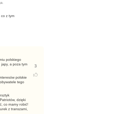
ga.
 co z tym
niu polskiego
 japy, a poza tym
3
interesów polskie
 obywatele tego
rsztyk
atriotów, dzięki
ać, co mamy robić!
urek z transzami,