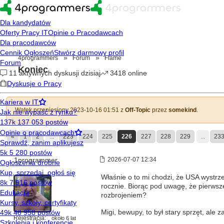
»
»
4programmers
Forum
Flame
Koniec
Wątek przeniesiony 2023-10-16 01:51 z
Off-Topic
przez
somekind
.
«
1
2
...
223
224
225
226
227
228
229
...
23
1programmer
2026-07-07 12:34
Właśnie o to mi chodzi, że USA wystrze
rocznie. Biorąc pod uwagę, że pierwsz
rozbrojeniem?
Migi, bewupy, to był stary sprzęt, ale
Rejestracja:
około 6 lat