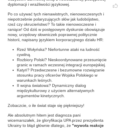
dyplomacji i wrażliwości językowej.
Po co używać tych nienawistnych, nienowoczesnych i
niepotrzebnie polaryzujących słów jak ludobójstwo,
rzeź czy okrucieństwo? To takie nienowoczesne i
raniące! Od dziś w postępowym dyskursie obowiązuje
nowy, urzędowy słowniczek poprawnej politycznie
historii, napisany językiem korporacyjnego działu HR:
Rzeź Wołyńska? Niefortunne ataki na ludność
cywilną.
Rozbiory Polski? Nieskoordynowane przesunięcie
granic w ramach wczesnej integracji europejskiej.
Katyń? Przedwczesne i bezumowne rozwiązanie
stosunku pracy oficerów Wojska Polskiego w
warunkach leśnych.
II wojna światowa? Dynamiczny dialog
międzykulturowy z użyciem alternatywnych
argumentów kinetycznych.
Zobaczcie, o ile świat staje się piękniejszy!
Ale absolutnym hitem jest diagnoza pani
wicemarszałek, że gloryfikacja UPA przez prezydenta
Ukrainy to błąd głównie dlatego, że
"wywoła reakcje