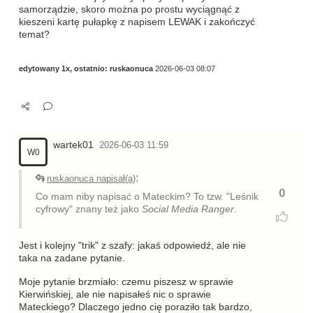
samorządzie, skoro można po prostu wyciągnąć z
kieszeni kartę pułapkę z napisem LEWAK i zakończyć
temat?
edytowany 1x, ostatnio:
ruskaonuca
2026-06-03 08:07
wartek01
2026-06-03 11:59
W0
:
ruskaonuca napisał(a)
0
Co mam niby napisać o Mateckim? To tzw. "Leśnik
cyfrowy" znany też jako
Social Media Ranger
.
Jest i kolejny "trik" z szafy: jakaś odpowiedź, ale nie
taka na zadane pytanie.
Moje pytanie brzmiało: czemu piszesz w sprawie
Kierwińskiej, ale nie napisałeś nic o sprawie
Mateckiego? Dlaczego jedno cię poraziło tak bardzo,