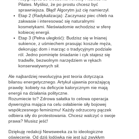
Pilates. Myślisz, że po prostu chcesz być
sprawniejsza. Błąd! Algorytm już cię namierzył.
Etap 2 (Radykalizacja): Zaczynasz piec chleb na
zakwasie i interesować się naturalnymi
kosmetykami. Nieświadomie wchodzisz w sferę
kobiecej energii.
Etap 3 (Pełna uległość): Budzisz się w lnianej
sukience, z uśmiechem prasując koszule męża,
dekorując dom i marząc o tradycyjnym podziale
ról. Jedno pominięte śniadanie i cyk stajesz się
tradwife, bezwolnym narzędziem w rękach
konserwatywnych sił.
Ale najbardziej rewolucyjna jest teoria dotycząca
bilansu energetycznego. Artykuł ujawnia porażającą
prawdę: kobiety na deficycie kalorycznym nie mają
energii na działania polityczne.
Rozumiecie to? Zdrowa sałatka to celowa operacja
dywersyjna mająca na celu osłabienie siły bojowej
współczesnego feminizmu! Każdy odrzucony pączek
odbiera siły do protestowania. Chcesz walczyć o swoje
prawa? Musisz jeść!
Dziękuję redakcji Newsweeka za to ideologiczne
oświecenie. Od dziś lodówka nie jest już zwykłym