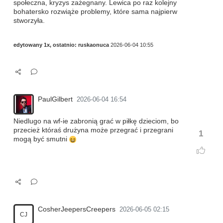
społeczna, kryzys zażegnany. Lewica po raz kolejny
bohatersko rozwiąże problemy, które sama najpierw
stworzyła.
edytowany 1x, ostatnio:
ruskaonuca
2026-06-04 10:55
PaulGilbert
2026-06-04 16:54
Niedlugo na wf-ie zabronią grać w piłkę dzieciom, bo
przecież któraś drużyna może przegrać i przegrani
1
mogą być smutni
CosherJeepersCreepers
2026-06-05 02:15
CJ