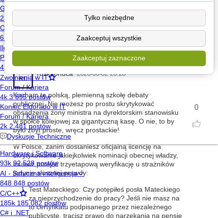
miejscu ale na nowej technologii
Tylko niezbędne
edytowany 1x, ostatnio:
Miang
2026-06-02 16:49
Zaakceptuj wszystkie
Zaakceptuj zaznaczone
ruskaonuca
2026-06-02 20:28
RU
Kocham tę polską, plemienną szkołę debaty
publicznej. Nie możesz po prostu skrytykować
0
obsadzenia żony ministra na dyrektorskim stanowisku
w spółce kolejowej za gigantyczną kasę. O nie, to by
było zbyt proste, wręcz prostackie!
W Polsce, zanim dostaniesz oficjalną licencję na
skrytykowanie jakiejkolwiek nominacji obecnej władzy,
musisz przejść trzyetapową weryfikację u strażników
jedynie słusznej prawdy:
Test Mateckiego: Czy potępiłeś posła Mateckiego
za nieprzychodzenie do pracy? Jeśli nie masz na
to certyfikatu podpisanego przez niezależnego
publicystę, tracisz prawo do narzekania na pensję