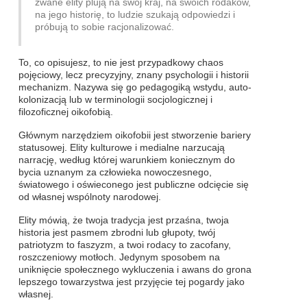
zwane elity plują na swój kraj, na swoich rodaków,
na jego historię, to ludzie szukają odpowiedzi i
próbują to sobie racjonalizować.
To, co opisujesz, to nie jest przypadkowy chaos
pojęciowy, lecz precyzyjny, znany psychologii i historii
mechanizm. Nazywa się go pedagogiką wstydu, auto-
kolonizacją lub w terminologii socjologicznej i
filozoficznej oikofobią.
Głównym narzędziem oikofobii jest stworzenie bariery
statusowej. Elity kulturowe i medialne narzucają
narrację, według której warunkiem koniecznym do
bycia uznanym za człowieka nowoczesnego,
światowego i oświeconego jest publiczne odcięcie się
od własnej wspólnoty narodowej.
Elity mówią, że twoja tradycja jest przaśna, twoja
historia jest pasmem zbrodni lub głupoty, twój
patriotyzm to faszyzm, a twoi rodacy to zacofany,
roszczeniowy motłoch. Jedynym sposobem na
uniknięcie społecznego wykluczenia i awans do grona
lepszego towarzystwa jest przyjęcie tej pogardy jako
własnej.