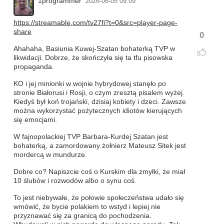
1programmer
2026-06-05 09:09
https://streamable.com/tv27fi?t=0&src=player-page-
share
0
Ahahaha, Basiunia Kuwej-Szatan bohaterką TVP w
likwidacji. Dobrze, że skończyła się ta tfu pisowska
propaganda.
KO i jej minionki w wojnie hybrydowej stanęło po
stronie Białorusi i Rosji, o czym zresztą pisalem wyżej.
Kiedyś był koń trojański, dzisiaj kobiety i dzeci. Zawsze
można wykorzystać pożytecznych idiotów kierujących
się emocjami.
W fajnopolackiej TVP Barbara-Kurdej Szatan jest
bohaterką, a zamordowany żołnierz Mateusz Sitek jest
mordercą w mundurze.
Dobre co? Napiszcie coś o Kurskim dla zmyłki, że miał
10 ślubów i rozwodów albo o synu coś.
To jest niebywałe, że połowie społeczeństwa udało się
wmówić, że bycie polakiem to wstyd i lepiej nie
przyznawać się za granicą do pochodzenia.