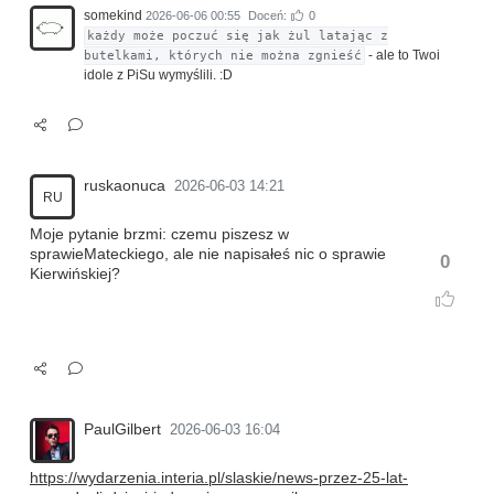
somekind
2026-06-06 00:55
Doceń:
0
każdy może poczuć się jak żul latając z
- ale to Twoi
butelkami, których nie można zgnieść
idole z PiSu wymyślili. :D
ruskaonuca
2026-06-03 14:21
RU
Moje pytanie brzmi: czemu piszesz w
sprawieMateckiego, ale nie napisałeś nic o sprawie
0
Kierwińskiej?
PaulGilbert
2026-06-03 16:04
https://wydarzenia.interia.pl/slaskie/news-przez-25-lat-