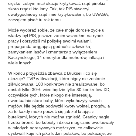
ciężko, żebym miał okazję krytykować rząd pinokia,
skoro rządzi kto inny. Tak, tak PIS stworzył
dwutygodniowy rząd i nie krytykowałem, bo UWAGA,
zacząłem pisać tu rok temu.
Może wyobraź sobie, że całe moje dorosłe życie u
władzy był PIS, jeszcze zanim wszedłem na rynek
pracy i obrzydzili mi politykę swoimi wałami,
propagandą urągającą godności człowieka,
zamykaniem lasów i cmentarzy z wyłączeniem
Kaczyńskiego, 14 emerytur dla moherów, inflacja i
wiele innych.
W końcu przyjeżdża zbawca z Brukseli i co się
okazuje? TVP w likwidacji, która nigdy nie zostanie
zlikwidowana, 100 konkretów nie zrealizowane, bo
dostali tylko 30%, więc będzie tylko 30 konkretów XD,
oczywiście tych, które nikogo nie interesują,
ewentualnie stare baby, które wykończyły swoich
mężów. Nie będzie podwyżki kwoty wolnej, progów, a
za to każdy może poczuć się jak żul latając z
butelkami, których nie można zgnieść. Granicy nagle
trzeba bronić, bo kobiety i dzieci magicznie ewoluowały
w młodych agresywnych mężczyzn, co całkowicie
dyskwalifikuje ich jako ludzi i polaków, bo pokazuje, że