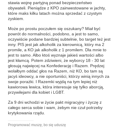
stawia wojnę partyjną ponad bezpieczeństwo
obywateli. Pieniądze z KPO zainwestowane w jachty,
które maks kilku latach można sprzedać z czystym
zyskiem.
Może po prostu poczułem się oszukany? Miał być
powrót do normalności, podobno, a jest to samo,
oczywiście podane bardziej subtelnie, bo target też jest
inny. PIS jest jak alkoholik za kierownicą, który ma 2
promile, a KO jak alkoholik z 1 promilem. Dla mnie to
jest to samo. Albo ktoś wyznaje jakieś wartości albo
jest kłamcą. Potem zdziwieni, że wyborcy 18 - 30 lat
głosują najwięcej na Konfederację i Razem. Prędzej
wolałbym oddać głos na Razem, niż KO, bo tam są
jacyś ideowcy, a nie oportuniści, którzy winią innych za
swoje porażki. I Razemki wyjdą na tym lepiej niż
kawiorowa lewica, która interesuje się tylko aborcją,
przywilejami dla kobiet i LGBT.
Za 9 dni wchodzi w życie pakt migracyjny i życzę z
całego serca sobie i wam, żebym nie czuł potrzeby
krytykowania rządu.
Programować muszę, bo się uduszę