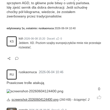
sprzętem AGD, to główne pole bitwy o ustrój państwa.
Idę zjeść sernik dla dobra demokracji. Jeśli schudnę
choćby pół kilograma, wiedzcie, że zostałem
zwerbowany przez tradycjonalistów.
edytowany 1x, ostatnio:
ruskaonuca
2026-06-04 10:40
ksh
2026-06-08 15:20
Doceń:
0
KS
Jebłem. XD. Poziom szajby europejczyków mnie nie przestaje
rozwalać.
ruskaonuca
2026-06-04 10:46
RU
Prawicowe trolle atakują
0
screenshot-20260604124400.png
(260 KB) -
ściągnięć: 2
cerrato
2026-06-05 09:35
Doceń:
0