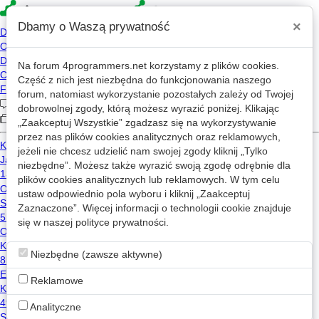
×
Dbamy o Waszą prywatność
Na forum
4programmers.net
korzystamy z plików cookies.
Część z nich jest niezbędna do funkcjonowania naszego
»
»
4p
Forum
Flame
forum, natomiast wykorzystanie pozostałych zależy od Twojej
Koniec
dobrowolnej zgody, którą możesz wyrazić poniżej. Klikając
„Zaakceptuj Wszystkie” zgadzasz się na wykorzystywanie
przez nas plików cookies analitycznych oraz reklamowych,
jeżeli nie chcesz udzielić nam swojej zgody kliknij „Tylko
Wątek przeniesiony 2023-10-16 01:51 z
Off-Topic
przez
somekind
.
niezbędne”. Możesz także wyrazić swoją zgodę odrębnie dla
plików cookies analitycznych lub reklamowych. W tym celu
«
1
2
...
218
...
234
»
ustaw odpowiednio pola wyboru i kliknij „Zaakceptuj
Zaznaczone”. Więcej informacji o technologii cookie znajduje
się w naszej
polityce prywatności
.
Miang
2026-06-02 16:48
Niezbędne (zawsze aktywne)
To ze ludzie z nadania partyjneyo nie wyrzuca z pracy
fachowcow to niestety zludznie. MEN. SIO2.
0
Reklamowe
dzisiaj programiści uwielbiają przepisywać kod z jednego
Analityczne
języka do drugiego, tylko po to by z projektem nadal stać w