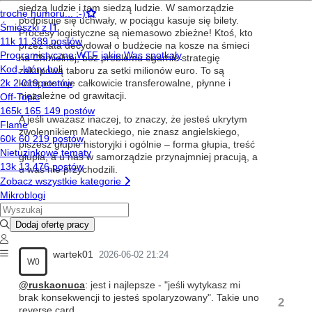
siedzą ludzie i tam siedzą ludzie. W samorządzie
podpisuje się uchwały, w pociągu kasuje się bilety.
Procesy logistyczne są niemasowo zbieżne! Ktoś, kto
przez lata decydował o budżecie na kosze na śmieci
na Chmielnej, bez problemu ogarnie strategię
zakupową taboru za setki milionów euro. To są
kompetencje całkowicie transferowalne, płynne i
niezależne od grawitacji.
A jeśli uważasz inaczej, to znaczy, że jesteś ukrytym
zwolennikiem Mateckiego, nie znasz angielskiego,
piszesz głupie historyjki i ogólnie – forma głupia, treść
głupia, a u nas w samorządzie przynajmniej pracują, a
u was nie przychodzili.
wartek01
2026-06-02 21:24
W0
@ruskaonuca
: jest i najlepsze - "jeśli wytykasz mi
brak konsekwencji to jesteś spolaryzowany". Takie uno
2
reverse card.