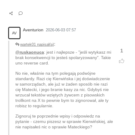
Aventurion
2026-06-03 07:57
AV
:
wartek01 napisał(a)
1
@ruskaonuca
: jest i najlepsze - "jeśli wytykasz mi
brak konsekwencji to jesteś spolaryzowany". Takie
uno reverse card.
No nie, właśnie na tym polegają podwójne
standardy. Razi cię Kierwińska i jej doświadczenie
w samorządach, ale już w żaden sposób nie razi
cię Matecki, i jego branie kasy za nic. Gdybyś nie
wrzucał tekstów wziętych żywcem z pisowskich
trollkont na X to pewnie bym to zignorował, ale ty
robisz to regularnie.
Zignoruj te poprzednie wpisy i odpowiedz na
pytanie - czemu piszesz w sprawie Kierwińskiej, ale
nie napisałeś nic o sprawie Mateckiego?