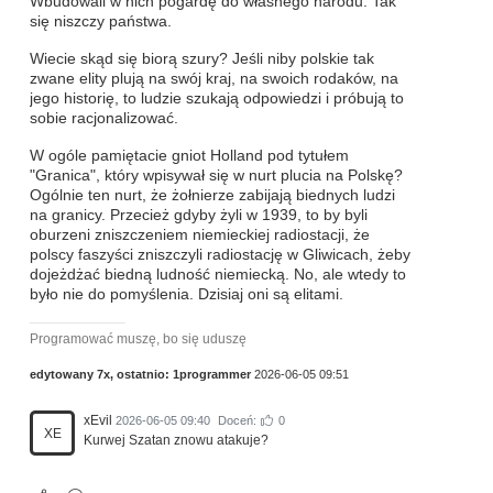
Wbudowali w nich pogardę do własnego narodu. Tak
się niszczy państwa.
Wiecie skąd się biorą szury? Jeśli niby polskie tak
zwane elity plują na swój kraj, na swoich rodaków, na
jego historię, to ludzie szukają odpowiedzi i próbują to
sobie racjonalizować.
W ogóle pamiętacie gniot Holland pod tytułem
"Granica", który wpisywał się w nurt plucia na Polskę?
Ogólnie ten nurt, że żołnierze zabijają biednych ludzi
na granicy. Przecież gdyby żyli w 1939, to by byli
oburzeni zniszczeniem niemieckiej radiostacji, że
polscy faszyści zniszczyli radiostację w Gliwicach, żeby
dojeżdżać biedną ludność niemiecką. No, ale wtedy to
było nie do pomyślenia. Dzisiaj oni są elitami.
Programować muszę, bo się uduszę
edytowany 7x, ostatnio:
1programmer
2026-06-05 09:51
xEvil
2026-06-05 09:40
Doceń:
0
XE
Kurwej Szatan znowu atakuje?