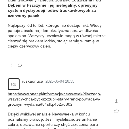
zidentyfikowany i zneutralizowany:
Lodziarnia Pod
Dębem w Pszczynie i jej nielegalny, opresyjny
system dystrybucji lodów truskawkowych za
czerwony pasek.
Najlepszy lód to lód, którego nie dostaje nikt. Wtedy
panuje absolutna, demokratyczna sprawiedliwość
społeczna. Wszyscy uczniowie mogą w równej mierze
cieszyć się brakiem lodów, stojąc ramię w ramię w
ciepły czerwcowy dzień.
ruskaonuca
2026-06-04 10:35
RU
https://www.onet.pl/informacje/newsweek/dlaczego-
wszyscy-chca-byc-szczupli-stary-trend-powraca-w-
1
groznym-wydaniu/t84sllq,452ad802
Dzięki wnikliwej analizie Newsweeka w końcu
poznaliśmy prawdę. Jeśli myśleliście, że unikanie
cukru, uprawianie sportu czy chęć zrzucenia paru