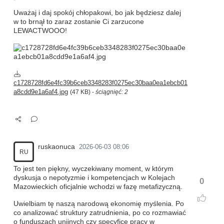
Uważaj i daj spokój chłopakowi, bo jak będziesz dalej
w to brnął to zaraz zostanie Ci zarzucone
LEWACTWOOO!
c1728728fd6e4fc39b6ceb3348283f0275ec30baa0ea1ebcb01
a8cdd9e1a6af4.jpg
(47 KB) -
ściągnięć: 2
ruskaonuca
2026-06-03 08:06
RU
To jest ten piękny, wyczekiwany moment, w którym
dyskusja o nepotyzmie i kompetencjach w Kolejach
0
Mazowieckich oficjalnie wchodzi w fazę metafizyczną.
Uwielbiam tę naszą narodową ekonomię myślenia. Po
co analizować struktury zatrudnienia, po co rozmawiać
o funduszach unijnych czy specyfice pracy w