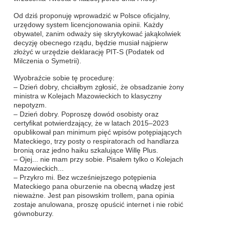
Od dziś proponuję wprowadzić w Polsce oficjalny,
urzędowy system licencjonowania opinii. Każdy
obywatel, zanim odważy się skrytykować jakąkolwiek
decyzję obecnego rządu, będzie musiał najpierw
złożyć w urzędzie deklarację PIT-S (Podatek od
Milczenia o Symetrii).
Wyobraźcie sobie tę procedurę:
– Dzień dobry, chciałbym zgłosić, że obsadzanie żony
ministra w Kolejach Mazowieckich to klasyczny
nepotyzm.
– Dzień dobry. Poproszę dowód osobisty oraz
certyfikat potwierdzający, że w latach 2015–2023
opublikował pan minimum pięć wpisów potępiających
Mateckiego, trzy posty o respiratorach od handlarza
bronią oraz jedno haiku szkalujące Willę Plus.
– Ojej... nie mam przy sobie. Pisałem tylko o Kolejach
Mazowieckich...
– Przykro mi. Bez wcześniejszego potępienia
Mateckiego pana oburzenie na obecną władzę jest
nieważne. Jest pan pisowskim trollem, pana opinia
zostaje anulowana, proszę opuścić internet i nie robić
gównoburzy.