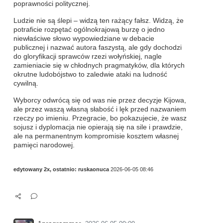
poprawności politycznej.
Ludzie nie są ślepi – widzą ten rażący fałsz. Widzą, że
potraficie rozpętać ogólnokrajową burzę o jedno
niewłaściwe słowo wypowiedziane w debacie
publicznej i nazwać autora faszystą, ale gdy dochodzi
do gloryfikacji sprawców rzezi wołyńskiej, nagle
zamieniacie się w chłodnych pragmatyków, dla których
okrutne ludobójstwo to zaledwie ataki na ludność
cywilną.
Wyborcy odwrócą się od was nie przez decyzje Kijowa,
ale przez waszą własną słabość i lęk przed nazwaniem
rzeczy po imieniu. Przegracie, bo pokazujecie, że wasz
sojusz i dyplomacja nie opierają się na sile i prawdzie,
ale na permanentnym kompromisie kosztem własnej
pamięci narodowej.
edytowany 2x, ostatnio:
ruskaonuca
2026-06-05 08:46