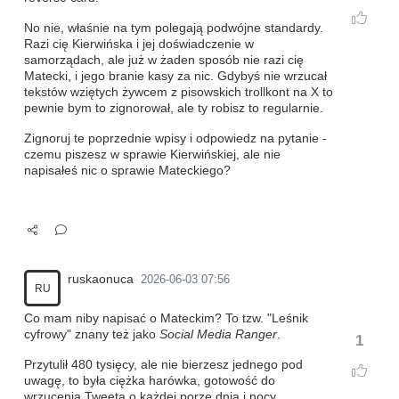
No nie, właśnie na tym polegają podwójne standardy.
Razi cię Kierwińska i jej doświadczenie w
samorządach, ale już w żaden sposób nie razi cię
Matecki, i jego branie kasy za nic. Gdybyś nie wrzucał
tekstów wziętych żywcem z pisowskich trollkont na X to
pewnie bym to zignorował, ale ty robisz to regularnie.
Zignoruj te poprzednie wpisy i odpowiedz na pytanie -
czemu piszesz w sprawie Kierwińskiej, ale nie
napisałeś nic o sprawie Mateckiego?
ruskaonuca
2026-06-03 07:56
RU
Co mam niby napisać o Mateckim? To tzw. "Leśnik
cyfrowy" znany też jako
Social Media Ranger
.
1
Przytulił 480 tysięcy, ale nie bierzesz jednego pod
uwagę, to była ciężka harówka, gotowość do
wrzucenia Tweeta o każdej porze dnia i nocy.