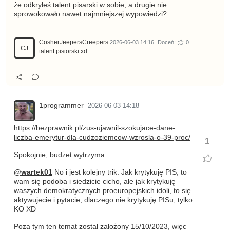
że odkryłeś talent pisarski w sobie, a drugie nie
sprowokowało nawet najmniejszej wypowiedzi?
CosherJeepersCreepers
2026-06-03 14:16
Doceń:
0
CJ
talent pisiorski xd
1programmer
2026-06-03 14:18
https://bezprawnik.pl/zus-ujawnil-szokujace-dane-
liczba-emerytur-dla-cudzoziemcow-wzrosla-o-39-proc/
1
Spokojnie, budżet wytrzyma.
@wartek01
No i jest kolejny trik. Jak krytykuję PIS, to
wam się podoba i siedzicie cicho, ale jak krytykuję
waszych demokratycznych proeuropejskich idoli, to się
aktywujecie i pytacie, dlaczego nie krytykuję PISu, tylko
KO XD
Poza tym ten temat został założony 15/10/2023, więc