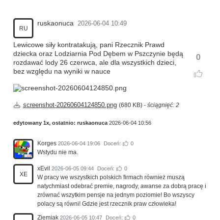
ruskaonuca
2026-06-04 10:49
RU
Lewicowe siły kontratakują, pani Rzecznik Prawd
dziecka oraz Lodziarnia Pod Dębem w Pszczynie będą
0
rozdawać lody 26 czerwca, ale dla wszystkich dzieci,
bez względu na wyniki w nauce
screenshot-20260604124850.png
(680 KB) -
ściągnięć: 2
edytowany 1x, ostatnio:
ruskaonuca
2026-06-04 10:56
Korges
2026-06-04 19:06
Doceń:
0
Wstydu nie ma.
xEvil
2026-06-05 09:44
Doceń:
0
XE
W pracy we wszystkich polskich firmach również muszą
natychmiast odebrać premie, nagrody, awanse za dobrą pracę i
zrównać wszytkim pensje na jednym poziomie! Bo wszyscy
polacy są równi! Gdzie jest rzecznik praw człowieka!
Ziemiak
2026-06-05 10:47
Doceń:
0