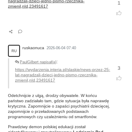
nagradzali-dzieci-jedno-pismo-rzecznika-
1
zmienil,nId,23491617
ruskaonuca
2026-06-04 07:40
RU
:
PaulGilbert napisał(a)
3
https://wydarzenia.interia.pl/slaskie/news-przez-25-
lat-nagradzali-dzieci-jedno-pismo-rzecznika-
zmienil,nId,23491617
Odetchnijcie z ulgą, drodzy obywatele. W końcu
państwo zadziałało tam, gdzie sytuacja była naprawdę
krytyczna. Zapomnijcie o zapaści psychiatrii dziecięcej,
zapomnijcie o przeładowanych podstawach
programowych czy uzależnieniu od smartfonów.
Prawdziwy demon polskiej edukacji został