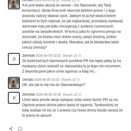
A to jest słabe akurat (w sensie - nie Stanowski, ale Twój
komentarz). Idiota Rzecznik stworzył debilne pismo i z tego
powodu należy stawiać opór. Jakbym to ja był właścicielem
lodziarni to bym odpisał, że jak najbardziej, przestanę wydawać
darmowe lody jak tylko zrezygnują z systemu czerwonych
pasków na świadectwach. W końcu jaka to ogromna presja na
dzieciaki, że trzeba mieć dobre oceny, jakąś średnią, potem
jakieś szkoły średnie i studia. Masakra, jak te biedactwa takie
rzeczy znoszą?
Ziemiak
2026-06-05 10:31
Doceń:
0
ZI
Ze tusk/rzad tych darmowych punktow PR nie lapie jakby ja na
nastepny dzien wywalil ze stanowiska to ja tego nie rozumiem.
Z deportacjami jakos umia ogarnac a tutaj nic...
cerrato
2026-06-05 10:32
Doceń:
0
OK, ale jak to się ma do Stanowskiego?
Ziemiak
2026-06-05 10:38
Doceń:
0
ZI
Umie takie proste akcje wylapac zeby sobie farmic PR za nic.
Ogolnie prawa strona jakos lepiej to ogarnia. Tymbardziej ze
tutaj wydaje mi sie ze z prawej czy lewej strony kazdy uwaza ze
to pismo to absurd