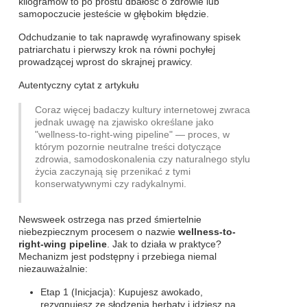
kilogramów to po prostu dbałość o zdrowie lub
samopoczucie jesteście w głębokim błędzie.
Odchudzanie to tak naprawdę wyrafinowany spisek
patriarchatu i pierwszy krok na równi pochyłej
prowadzącej wprost do skrajnej prawicy.
Autentyczny cytat z artykułu
Coraz więcej badaczy kultury internetowej zwraca
jednak uwagę na zjawisko określane jako
"wellness-to-right-wing pipeline" — proces, w
którym pozornie neutralne treści dotyczące
zdrowia, samodoskonalenia czy naturalnego stylu
życia zaczynają się przenikać z tymi
konserwatywnymi czy radykalnymi.
Newsweek ostrzega nas przed śmiertelnie
niebezpiecznym procesem o nazwie
wellness-to-
right-wing pipeline
. Jak to działa w praktyce?
Mechanizm jest podstępny i przebiega niemal
niezauważalnie:
Etap 1 (Inicjacja): Kupujesz awokado,
rezygnujesz ze słodzenia herbaty i idziesz na