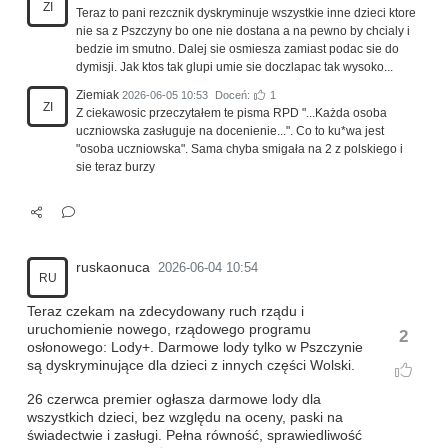
ZI
Teraz to pani rezcznik dyskryminuje wszystkie inne dzieci ktore
nie sa z Pszczyny bo one nie dostana a na pewno by chcialy i
bedzie im smutno. Dalej sie osmiesza zamiast podac sie do
dymisji. Jak ktos tak glupi umie sie doczlapac tak wysoko...
Ziemiak
2026-06-05 10:53
Doceń:
1
ZI
Z ciekawosic przeczytałem te pisma RPD "...Każda osoba
uczniowska zasługuje na docenienie...". Co to ku*wa jest
"osoba uczniowska". Sama chyba smigała na 2 z polskiego i
sie teraz burzy
ruskaonuca
2026-06-04 10:54
RU
Teraz czekam na zdecydowany ruch rządu i
uruchomienie nowego, rządowego programu
2
osłonowego: Lody+. Darmowe lody tylko w Pszczynie
są dyskryminujące dla dzieci z innych części Wolski.
26 czerwca premier ogłasza darmowe lody dla
wszystkich dzieci, bez względu na oceny, paski na
świadectwie i zasługi. Pełna równość, sprawiedliwość