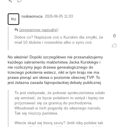
ruskaonuca
2026-06-05 11:03
RU
:
1programmer napisał(a)
0
Dobre co? Napiszcie coś o Kurskim dla zmyłki, że
miał 10 ślubów i rozwodów albo o synu coś.
No właśnie! Dopóki szczegółowo nie przeanalizujemy
każdego sakramentu małżeństwa Jacka Kurskiego i
nie rozliczymy jego drzewa genealogicznego do
trzeciego pokolenia wstecz, nikt w tym kraju nie ma
prawa pisnąć ani słowa o poziomie obecnej TVP. To
jest żelazna zasada fajnopolackiej debaty publicznej
To jest niebywałe, że połowie społeczeństwa udało
się wmówić, że bycie polakiem to wstyd i lepiej nie
przyznawać się za granicą do pochodzenia.
Wbudowali w nich pogardę do własnego narodu.
Tak się niszczy państwa.
Wiecie skąd się biorą szury? Jeśli niby polskie tak