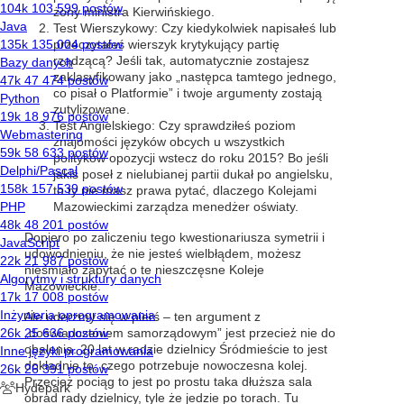
żony ministra Kierwińskiego.
Test Wierszykowy: Czy kiedykolwiek napisałeś lub
przeczytałeś wierszyk krytykujący partię
rządzącą? Jeśli tak, automatycznie zostajesz
zaklasyfikowany jako „następca tamtego jednego,
co pisał o Platformie” i twoje argumenty zostają
zutylizowane.
Test Angielskiego: Czy sprawdziłeś poziom
znajomości języków obcych u wszystkich
polityków opozycji wstecz do roku 2015? Bo jeśli
jakiś poseł z nielubianej partii dukał po angielsku,
to ty nie masz prawa pytać, dlaczego Kolejami
Mazowieckimi zarządza menedżer oświaty.
Dopiero po zaliczeniu tego kwestionariusza symetrii i
udowodnieniu, że nie jesteś wielbłądem, możesz
nieśmiało zapytać o te nieszczęsne Koleje
Mazowieckie.
Ale uderzmy się w pierś – ten argument z
„doświadczeniem samorządowym” jest przecież nie do
obalenia. 20 lat w radzie dzielnicy Śródmieście to jest
dokładnie to, czego potrzebuje nowoczesna kolej.
Przecież pociąg to jest po prostu taka dłuższa sala
obrad rady dzielnicy, tyle że jedzie po torach. Tu