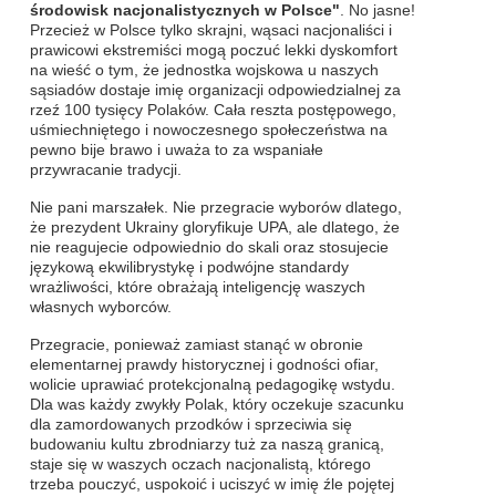
środowisk nacjonalistycznych w Polsce"
. No jasne!
Przecież w Polsce tylko skrajni, wąsaci nacjonaliści i
prawicowi ekstremiści mogą poczuć lekki dyskomfort
na wieść o tym, że jednostka wojskowa u naszych
sąsiadów dostaje imię organizacji odpowiedzialnej za
rzeź 100 tysięcy Polaków. Cała reszta postępowego,
uśmiechniętego i nowoczesnego społeczeństwa na
pewno bije brawo i uważa to za wspaniałe
przywracanie tradycji.
Nie pani marszałek. Nie przegracie wyborów dlatego,
że prezydent Ukrainy gloryfikuje UPA, ale dlatego, że
nie reagujecie odpowiednio do skali oraz stosujecie
językową ekwilibrystykę i podwójne standardy
wrażliwości, które obrażają inteligencję waszych
własnych wyborców.
Przegracie, ponieważ zamiast stanąć w obronie
elementarnej prawdy historycznej i godności ofiar,
wolicie uprawiać protekcjonalną pedagogikę wstydu.
Dla was każdy zwykły Polak, który oczekuje szacunku
dla zamordowanych przodków i sprzeciwia się
budowaniu kultu zbrodniarzy tuż za naszą granicą,
staje się w waszych oczach nacjonalistą, którego
trzeba pouczyć, uspokoić i uciszyć w imię źle pojętej