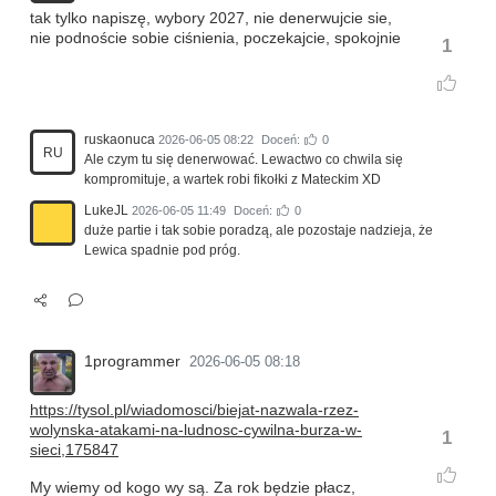
tak tylko napiszę, wybory 2027, nie denerwujcie sie,
nie podnoście sobie ciśnienia, poczekajcie, spokojnie
1
ruskaonuca
2026-06-05 08:22
Doceń:
0
RU
Ale czym tu się denerwować. Lewactwo co chwila się
kompromituje, a wartek robi fikołki z Mateckim XD
LukeJL
2026-06-05 11:49
Doceń:
0
duże partie i tak sobie poradzą, ale pozostaje nadzieja, że
Lewica spadnie pod próg.
1programmer
2026-06-05 08:18
https://tysol.pl/wiadomosci/biejat-nazwala-rzez-
wolynska-atakami-na-ludnosc-cywilna-burza-w-
1
sieci,175847
My wiemy od kogo wy są. Za rok będzie płacz,