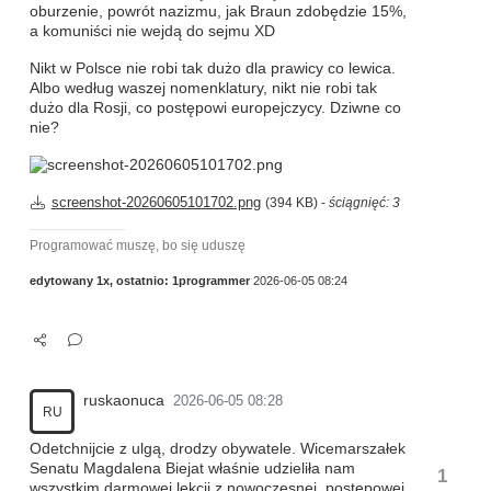
oburzenie, powrót nazizmu, jak Braun zdobędzie 15%,
a komuniści nie wejdą do sejmu XD
Nikt w Polsce nie robi tak dużo dla prawicy co lewica.
Albo według waszej nomenklatury, nikt nie robi tak
dużo dla Rosji, co postępowi europejczycy. Dziwne co
nie?
screenshot-20260605101702.png
(394 KB) -
ściągnięć: 3
Programować muszę, bo się uduszę
edytowany 1x, ostatnio:
1programmer
2026-06-05 08:24
ruskaonuca
2026-06-05 08:28
RU
Odetchnijcie z ulgą, drodzy obywatele. Wicemarszałek
Senatu Magdalena Biejat właśnie udzieliła nam
1
wszystkim darmowej lekcji z nowoczesnej, postępowej