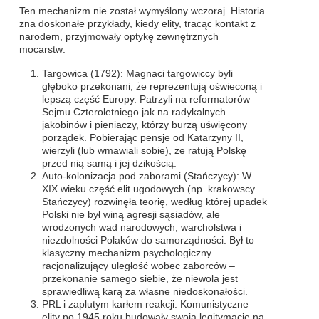
Ten mechanizm nie został wymyślony wczoraj. Historia
zna doskonałe przykłady, kiedy elity, tracąc kontakt z
narodem, przyjmowały optykę zewnętrznych
mocarstw:
Targowica (1792): Magnaci targowiccy byli
głęboko przekonani, że reprezentują oświeconą i
lepszą część Europy. Patrzyli na reformatorów
Sejmu Czteroletniego jak na radykalnych
jakobinów i pieniaczy, którzy burzą uświęcony
porządek. Pobierając pensje od Katarzyny II,
wierzyli (lub wmawiali sobie), że ratują Polskę
przed nią samą i jej dzikością.
Auto-kolonizacja pod zaborami (Stańczycy): W
XIX wieku część elit ugodowych (np. krakowscy
Stańczycy) rozwinęła teorię, według której upadek
Polski nie był winą agresji sąsiadów, ale
wrodzonych wad narodowych, warcholstwa i
niezdolności Polaków do samorządności. Był to
klasyczny mechanizm psychologiczny
racjonalizujący uległość wobec zaborców –
przekonanie samego siebie, że niewola jest
sprawiedliwą karą za własne niedoskonałości.
PRL i zaplutym karłem reakcji: Komunistyczne
elity po 1945 roku budowały swoją legitymację na