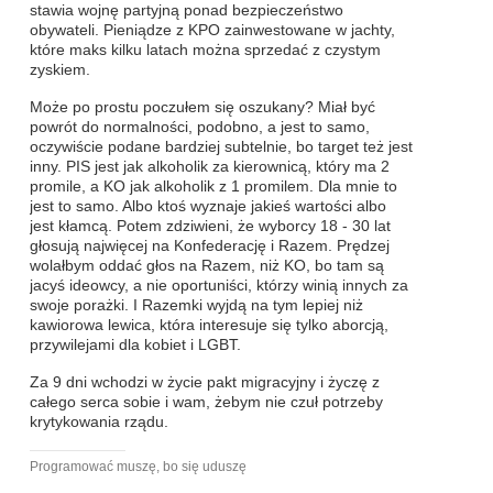
stawia wojnę partyjną ponad bezpieczeństwo
obywateli. Pieniądze z KPO zainwestowane w jachty,
które maks kilku latach można sprzedać z czystym
zyskiem.
Może po prostu poczułem się oszukany? Miał być
powrót do normalności, podobno, a jest to samo,
oczywiście podane bardziej subtelnie, bo target też jest
inny. PIS jest jak alkoholik za kierownicą, który ma 2
promile, a KO jak alkoholik z 1 promilem. Dla mnie to
jest to samo. Albo ktoś wyznaje jakieś wartości albo
jest kłamcą. Potem zdziwieni, że wyborcy 18 - 30 lat
głosują najwięcej na Konfederację i Razem. Prędzej
wolałbym oddać głos na Razem, niż KO, bo tam są
jacyś ideowcy, a nie oportuniści, którzy winią innych za
swoje porażki. I Razemki wyjdą na tym lepiej niż
kawiorowa lewica, która interesuje się tylko aborcją,
przywilejami dla kobiet i LGBT.
Za 9 dni wchodzi w życie pakt migracyjny i życzę z
całego serca sobie i wam, żebym nie czuł potrzeby
krytykowania rządu.
Programować muszę, bo się uduszę