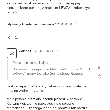
samorządzie, skoro można po prostu wyciągnąć z
kieszeni kartę pułapkę z napisem LEWAK i zakończyć
temat?
edytowany 1x, ostatnio:
ruskaonuca
2026-06-03 08:07
wartek01
2026-06-03 11:59
W0
:
ruskaonuca napisał(a)
0
Co mam niby napisać o Mateckim? To tzw. "Leśnik
cyfrowy" znany też jako
Social Media Ranger
.
Jest i kolejny "trik" z szafy: jakaś odpowiedź, ale nie
taka na zadane pytanie.
Moje pytanie brzmiało: czemu piszesz w sprawie
Kierwińskiej, ale nie napisałeś nic o sprawie
Mateckiego? Dlaczego jedno cię poraziło tak bardzo,