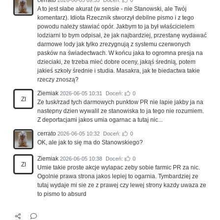
A to jest słabe akurat (w sensie - nie Stanowski, ale Twój
komentarz). Idiota Rzecznik stworzył debilne pismo i z tego
powodu należy stawiać opór. Jakbym to ja był właścicielem
lodziarni to bym odpisał, że jak najbardziej, przestanę wydawać
darmowe lody jak tylko zrezygnują z systemu czerwonych
pasków na świadectwach. W końcu jaka to ogromna presja na
dzieciaki, że trzeba mieć dobre oceny, jakąś średnią, potem
jakieś szkoły średnie i studia. Masakra, jak te biedactwa takie
rzeczy znoszą?
Ziemiak
2026-06-05 10:31
Doceń:
0
ZI
Ze tusk/rzad tych darmowych punktow PR nie lapie jakby ja na
nastepny dzien wywalil ze stanowiska to ja tego nie rozumiem.
Z deportacjami jakos umia ogarnac a tutaj nic...
cerrato
2026-06-05 10:32
Doceń:
0
OK, ale jak to się ma do Stanowskiego?
Ziemiak
2026-06-05 10:38
Doceń:
0
ZI
Umie takie proste akcje wylapac zeby sobie farmic PR za nic.
Ogolnie prawa strona jakos lepiej to ogarnia. Tymbardziej ze
tutaj wydaje mi sie ze z prawej czy lewej strony kazdy uwaza ze
to pismo to absurd