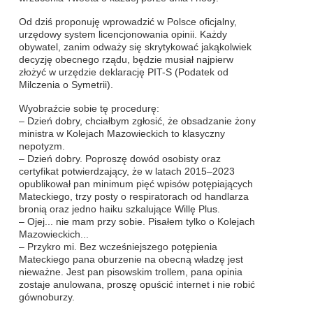
Od dziś proponuję wprowadzić w Polsce oficjalny,
urzędowy system licencjonowania opinii. Każdy
obywatel, zanim odważy się skrytykować jakąkolwiek
decyzję obecnego rządu, będzie musiał najpierw
złożyć w urzędzie deklarację PIT-S (Podatek od
Milczenia o Symetrii).
Wyobraźcie sobie tę procedurę:
– Dzień dobry, chciałbym zgłosić, że obsadzanie żony
ministra w Kolejach Mazowieckich to klasyczny
nepotyzm.
– Dzień dobry. Poproszę dowód osobisty oraz
certyfikat potwierdzający, że w latach 2015–2023
opublikował pan minimum pięć wpisów potępiających
Mateckiego, trzy posty o respiratorach od handlarza
bronią oraz jedno haiku szkalujące Willę Plus.
– Ojej... nie mam przy sobie. Pisałem tylko o Kolejach
Mazowieckich...
– Przykro mi. Bez wcześniejszego potępienia
Mateckiego pana oburzenie na obecną władzę jest
nieważne. Jest pan pisowskim trollem, pana opinia
zostaje anulowana, proszę opuścić internet i nie robić
gównoburzy.