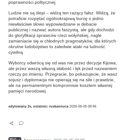
poprawności politycznej.
Ludzie nie są ślepi – widzą ten rażący fałsz. Widzą, że
potraficie rozpętać ogólnokrajową burzę o jedno
niewłaściwe słowo wypowiedziane w debacie
publicznej i nazwać autora faszystą, ale gdy dochodzi
do gloryfikacji sprawców rzezi wołyńskiej, nagle
zamieniacie się w chłodnych pragmatyków, dla których
okrutne ludobójstwo to zaledwie ataki na ludność
cywilną.
Wyborcy odwrócą się od was nie przez decyzje Kijowa,
ale przez waszą własną słabość i lęk przed nazwaniem
rzeczy po imieniu. Przegracie, bo pokazujecie, że wasz
sojusz i dyplomacja nie opierają się na sile i prawdzie,
ale na permanentnym kompromisie kosztem własnej
pamięci narodowej.
edytowany 2x, ostatnio:
ruskaonuca
2026-06-05 08:46