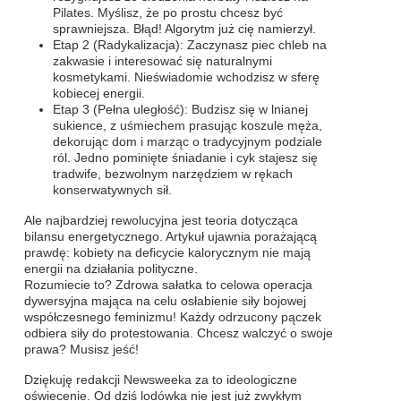
Pilates. Myślisz, że po prostu chcesz być
sprawniejsza. Błąd! Algorytm już cię namierzył.
Etap 2 (Radykalizacja): Zaczynasz piec chleb na
zakwasie i interesować się naturalnymi
kosmetykami. Nieświadomie wchodzisz w sferę
kobiecej energii.
Etap 3 (Pełna uległość): Budzisz się w lnianej
sukience, z uśmiechem prasując koszule męża,
dekorując dom i marząc o tradycyjnym podziale
ról. Jedno pominięte śniadanie i cyk stajesz się
tradwife, bezwolnym narzędziem w rękach
konserwatywnych sił.
Ale najbardziej rewolucyjna jest teoria dotycząca
bilansu energetycznego. Artykuł ujawnia porażającą
prawdę: kobiety na deficycie kalorycznym nie mają
energii na działania polityczne.
Rozumiecie to? Zdrowa sałatka to celowa operacja
dywersyjna mająca na celu osłabienie siły bojowej
współczesnego feminizmu! Każdy odrzucony pączek
odbiera siły do protestowania. Chcesz walczyć o swoje
prawa? Musisz jeść!
Dziękuję redakcji Newsweeka za to ideologiczne
oświecenie. Od dziś lodówka nie jest już zwykłym