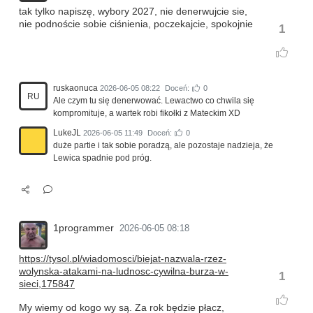
tak tylko napiszę, wybory 2027, nie denerwujcie sie,
nie podnoście sobie ciśnienia, poczekajcie, spokojnie
1
ruskaonuca
2026-06-05 08:22
Doceń:
0
RU
Ale czym tu się denerwować. Lewactwo co chwila się
kompromituje, a wartek robi fikołki z Mateckim XD
LukeJL
2026-06-05 11:49
Doceń:
0
duże partie i tak sobie poradzą, ale pozostaje nadzieja, że
Lewica spadnie pod próg.
1programmer
2026-06-05 08:18
https://tysol.pl/wiadomosci/biejat-nazwala-rzez-
wolynska-atakami-na-ludnosc-cywilna-burza-w-
1
sieci,175847
My wiemy od kogo wy są. Za rok będzie płacz,