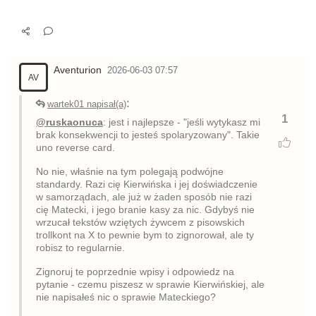
Aventurion
2026-06-03 07:57
AV
:
wartek01 napisał(a)
1
@ruskaonuca
: jest i najlepsze - "jeśli wytykasz mi
brak konsekwencji to jesteś spolaryzowany". Takie
uno reverse card.
No nie, właśnie na tym polegają podwójne
standardy. Razi cię Kierwińska i jej doświadczenie
w samorządach, ale już w żaden sposób nie razi
cię Matecki, i jego branie kasy za nic. Gdybyś nie
wrzucał tekstów wziętych żywcem z pisowskich
trollkont na X to pewnie bym to zignorował, ale ty
robisz to regularnie.
Zignoruj te poprzednie wpisy i odpowiedz na
pytanie - czemu piszesz w sprawie Kierwińskiej, ale
nie napisałeś nic o sprawie Mateckiego?