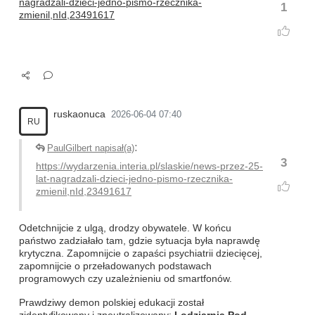
nagradzali-dzieci-jedno-pismo-rzecznika-
1
zmienil,nId,23491617
ruskaonuca
2026-06-04 07:40
RU
:
PaulGilbert napisał(a)
3
https://wydarzenia.interia.pl/slaskie/news-przez-25-
lat-nagradzali-dzieci-jedno-pismo-rzecznika-
zmienil,nId,23491617
Odetchnijcie z ulgą, drodzy obywatele. W końcu
państwo zadziałało tam, gdzie sytuacja była naprawdę
krytyczna. Zapomnijcie o zapaści psychiatrii dziecięcej,
zapomnijcie o przeładowanych podstawach
programowych czy uzależnieniu od smartfonów.
Prawdziwy demon polskiej edukacji został