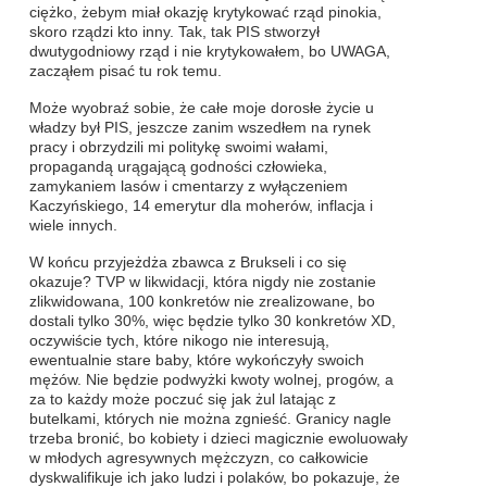
ciężko, żebym miał okazję krytykować rząd pinokia,
skoro rządzi kto inny. Tak, tak PIS stworzył
dwutygodniowy rząd i nie krytykowałem, bo UWAGA,
zacząłem pisać tu rok temu.
Może wyobraź sobie, że całe moje dorosłe życie u
władzy był PIS, jeszcze zanim wszedłem na rynek
pracy i obrzydzili mi politykę swoimi wałami,
propagandą urągającą godności człowieka,
zamykaniem lasów i cmentarzy z wyłączeniem
Kaczyńskiego, 14 emerytur dla moherów, inflacja i
wiele innych.
W końcu przyjeżdża zbawca z Brukseli i co się
okazuje? TVP w likwidacji, która nigdy nie zostanie
zlikwidowana, 100 konkretów nie zrealizowane, bo
dostali tylko 30%, więc będzie tylko 30 konkretów XD,
oczywiście tych, które nikogo nie interesują,
ewentualnie stare baby, które wykończyły swoich
mężów. Nie będzie podwyżki kwoty wolnej, progów, a
za to każdy może poczuć się jak żul latając z
butelkami, których nie można zgnieść. Granicy nagle
trzeba bronić, bo kobiety i dzieci magicznie ewoluowały
w młodych agresywnych mężczyzn, co całkowicie
dyskwalifikuje ich jako ludzi i polaków, bo pokazuje, że