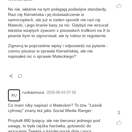
No nie, właśnie na tym polegają podwójne standardy.
Razi cię Kierwińska i jej doświadczenie w
samorządach, ale już w żaden sposób nie razi cię
Matecki, i jego branie kasy za nic. Gdybyś nie wrzucał
tekstów wziętych żywcem z pisowskich trollkont na X to
pewnie bym to zignorował, ale ty robisz to regularnie.
Zignoruj te poprzednie wpisy i odpowiedz na pytanie -
czemu piszesz w sprawie Kierwińskiej, ale nie
napisałeś nic o sprawie Mateckiego?
ruskaonuca
2026-06-03 07:56
RU
Co mam niby napisać o Mateckim? To tzw. "Leśnik
cyfrowy" znany też jako
Social Media Ranger
.
1
Przytulił 480 tysięcy, ale nie bierzesz jednego pod
uwagę, to była ciężka harówka, gotowość do
wrzucenia Tweeta o każdej porze dnia i nocy.