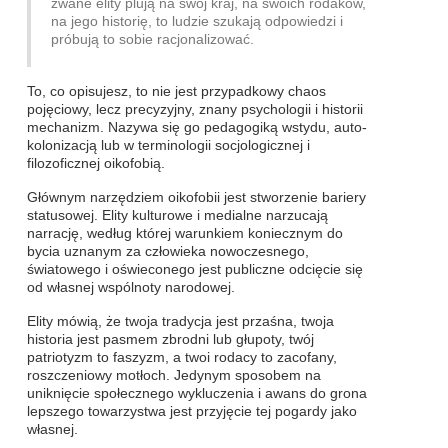
zwane elity plują na swój kraj, na swoich rodaków,
na jego historię, to ludzie szukają odpowiedzi i
próbują to sobie racjonalizować.
To, co opisujesz, to nie jest przypadkowy chaos
pojęciowy, lecz precyzyjny, znany psychologii i historii
mechanizm. Nazywa się go pedagogiką wstydu, auto-
kolonizacją lub w terminologii socjologicznej i
filozoficznej oikofobią.
Głównym narzędziem oikofobii jest stworzenie bariery
statusowej. Elity kulturowe i medialne narzucają
narrację, według której warunkiem koniecznym do
bycia uznanym za człowieka nowoczesnego,
światowego i oświeconego jest publiczne odcięcie się
od własnej wspólnoty narodowej.
Elity mówią, że twoja tradycja jest przaśna, twoja
historia jest pasmem zbrodni lub głupoty, twój
patriotyzm to faszyzm, a twoi rodacy to zacofany,
roszczeniowy motłoch. Jedynym sposobem na
uniknięcie społecznego wykluczenia i awans do grona
lepszego towarzystwa jest przyjęcie tej pogardy jako
własnej.