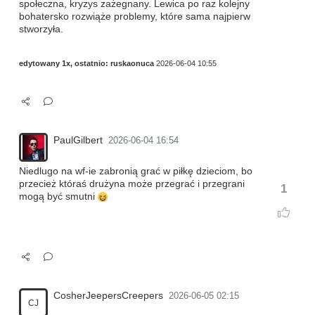
społeczna, kryzys zażegnany. Lewica po raz kolejny
bohatersko rozwiąże problemy, które sama najpierw
stworzyła.
edytowany 1x, ostatnio:
ruskaonuca
2026-06-04 10:55
PaulGilbert
2026-06-04 16:54
Niedlugo na wf-ie zabronią grać w piłkę dzieciom, bo
przecież któraś drużyna może przegrać i przegrani
1
mogą być smutni
CosherJeepersCreepers
2026-06-05 02:15
CJ