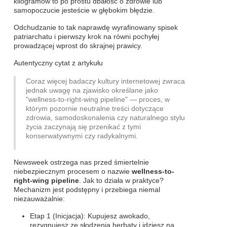
kilogramów to po prostu dbałość o zdrowie lub
samopoczucie jesteście w głębokim błędzie.
Odchudzanie to tak naprawdę wyrafinowany spisek
patriarchatu i pierwszy krok na równi pochyłej
prowadzącej wprost do skrajnej prawicy.
Autentyczny cytat z artykułu
Coraz więcej badaczy kultury internetowej zwraca
jednak uwagę na zjawisko określane jako
"wellness-to-right-wing pipeline" — proces, w
którym pozornie neutralne treści dotyczące
zdrowia, samodoskonalenia czy naturalnego stylu
życia zaczynają się przenikać z tymi
konserwatywnymi czy radykalnymi.
Newsweek ostrzega nas przed śmiertelnie
niebezpiecznym procesem o nazwie
wellness-to-
right-wing pipeline
. Jak to działa w praktyce?
Mechanizm jest podstępny i przebiega niemal
niezauważalnie:
Etap 1 (Inicjacja): Kupujesz awokado,
rezygnujesz ze słodzenia herbaty i idziesz na