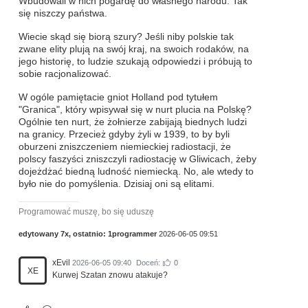
Wbudowali w nich pogardę do własnego narodu. Tak
się niszczy państwa.
Wiecie skąd się biorą szury? Jeśli niby polskie tak
zwane elity plują na swój kraj, na swoich rodaków, na
jego historię, to ludzie szukają odpowiedzi i próbują to
sobie racjonalizować.
W ogóle pamiętacie gniot Holland pod tytułem
"Granica", który wpisywał się w nurt plucia na Polskę?
Ogólnie ten nurt, że żołnierze zabijają biednych ludzi
na granicy. Przecież gdyby żyli w 1939, to by byli
oburzeni zniszczeniem niemieckiej radiostacji, że
polscy faszyści zniszczyli radiostację w Gliwicach, żeby
dojeżdżać biedną ludność niemiecką. No, ale wtedy to
było nie do pomyślenia. Dzisiaj oni są elitami.
Programować muszę, bo się uduszę
edytowany 7x, ostatnio:
1programmer
2026-06-05 09:51
xEvil
2026-06-05 09:40
Doceń:
0
XE
Kurwej Szatan znowu atakuje?