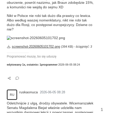
oburzenie, powrót nazizmu, jak Braun zdobędzie 15%,
a komuniści nie wejdą do sejmu XD
Nikt w Polsce nie robi tak dużo dla prawicy co lewica.
Albo według waszej nomenklatury, nikt nie robi tak
dużo dla Rosji, co postępowi europejczycy. Dziwne co
nie?
screenshot-20260605101702.png
(394 KB) -
ściągnięć: 3
Programować muszę, bo się uduszę
edytowany 1x, ostatnio:
1programmer
2026-06-05 08:24
ruskaonuca
2026-06-05 08:28
RU
Odetchnijcie z ulgą, drodzy obywatele. Wicemarszałek
Senatu Magdalena Biejat właśnie udzieliła nam
1
wszystkim darmowej lekcji z nowoczesnej, postępowej