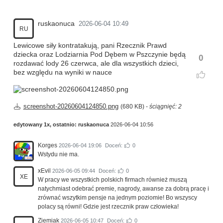
ruskaonuca
2026-06-04 10:49
RU
Lewicowe siły kontratakują, pani Rzecznik Prawd
dziecka oraz Lodziarnia Pod Dębem w Pszczynie będą
0
rozdawać lody 26 czerwca, ale dla wszystkich dzieci,
bez względu na wyniki w nauce
screenshot-20260604124850.png
(680 KB) -
ściągnięć: 2
edytowany 1x, ostatnio:
ruskaonuca
2026-06-04 10:56
Korges
2026-06-04 19:06
Doceń:
0
Wstydu nie ma.
xEvil
2026-06-05 09:44
Doceń:
0
XE
W pracy we wszystkich polskich firmach również muszą
natychmiast odebrać premie, nagrody, awanse za dobrą pracę i
zrównać wszytkim pensje na jednym poziomie! Bo wszyscy
polacy są równi! Gdzie jest rzecznik praw człowieka!
Ziemiak
2026-06-05 10:47
Doceń:
0