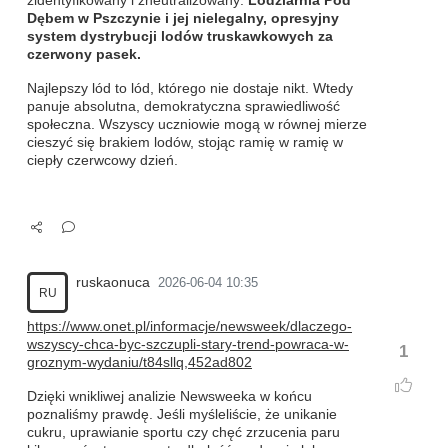
zidentyfikowany i zneutralizowany:
Lodziarnia Pod
Dębem w Pszczynie i jej nielegalny, opresyjny
system dystrybucji lodów truskawkowych za
czerwony pasek.
Najlepszy lód to lód, którego nie dostaje nikt. Wtedy
panuje absolutna, demokratyczna sprawiedliwość
społeczna. Wszyscy uczniowie mogą w równej mierze
cieszyć się brakiem lodów, stojąc ramię w ramię w
ciepły czerwcowy dzień.
ruskaonuca
2026-06-04 10:35
RU
https://www.onet.pl/informacje/newsweek/dlaczego-
wszyscy-chca-byc-szczupli-stary-trend-powraca-w-
1
groznym-wydaniu/t84sllq,452ad802
Dzięki wnikliwej analizie Newsweeka w końcu
poznaliśmy prawdę. Jeśli myśleliście, że unikanie
cukru, uprawianie sportu czy chęć zrzucenia paru