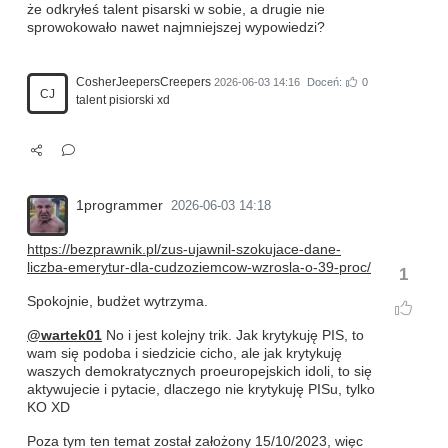
że odkryłeś talent pisarski w sobie, a drugie nie
sprowokowało nawet najmniejszej wypowiedzi?
CosherJeepersCreepers
2026-06-03 14:16
Doceń:
0
CJ
talent pisiorski xd
1programmer
2026-06-03 14:18
https://bezprawnik.pl/zus-ujawnil-szokujace-dane-
liczba-emerytur-dla-cudzoziemcow-wzrosla-o-39-proc/
1
Spokojnie, budżet wytrzyma.
@wartek01
No i jest kolejny trik. Jak krytykuję PIS, to
wam się podoba i siedzicie cicho, ale jak krytykuję
waszych demokratycznych proeuropejskich idoli, to się
aktywujecie i pytacie, dlaczego nie krytykuję PISu, tylko
KO XD
Poza tym ten temat został założony 15/10/2023, więc