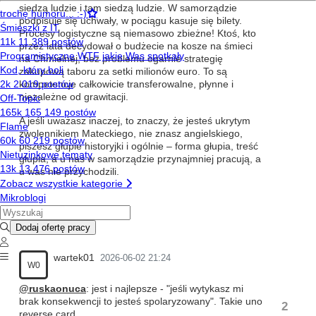
siedzą ludzie i tam siedzą ludzie. W samorządzie
podpisuje się uchwały, w pociągu kasuje się bilety.
Procesy logistyczne są niemasowo zbieżne! Ktoś, kto
przez lata decydował o budżecie na kosze na śmieci
na Chmielnej, bez problemu ogarnie strategię
zakupową taboru za setki milionów euro. To są
kompetencje całkowicie transferowalne, płynne i
niezależne od grawitacji.
A jeśli uważasz inaczej, to znaczy, że jesteś ukrytym
zwolennikiem Mateckiego, nie znasz angielskiego,
piszesz głupie historyjki i ogólnie – forma głupia, treść
głupia, a u nas w samorządzie przynajmniej pracują, a
u was nie przychodzili.
wartek01
2026-06-02 21:24
W0
@ruskaonuca
: jest i najlepsze - "jeśli wytykasz mi
brak konsekwencji to jesteś spolaryzowany". Takie uno
2
reverse card.