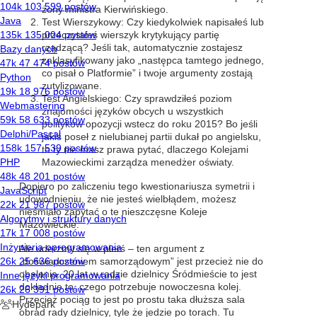
żony ministra Kierwińskiego.
Test Wierszykowy: Czy kiedykolwiek napisałeś lub
przeczytałeś wierszyk krytykujący partię
rządzącą? Jeśli tak, automatycznie zostajesz
zaklasyfikowany jako „następca tamtego jednego,
co pisał o Platformie” i twoje argumenty zostają
zutylizowane.
Test Angielskiego: Czy sprawdziłeś poziom
znajomości języków obcych u wszystkich
polityków opozycji wstecz do roku 2015? Bo jeśli
jakiś poseł z nielubianej partii dukał po angielsku,
to ty nie masz prawa pytać, dlaczego Kolejami
Mazowieckimi zarządza menedżer oświaty.
Dopiero po zaliczeniu tego kwestionariusza symetrii i
udowodnieniu, że nie jesteś wielbłądem, możesz
nieśmiało zapytać o te nieszczęsne Koleje
Mazowieckie.
Ale uderzmy się w pierś – ten argument z
„doświadczeniem samorządowym” jest przecież nie do
obalenia. 20 lat w radzie dzielnicy Śródmieście to jest
dokładnie to, czego potrzebuje nowoczesna kolej.
Przecież pociąg to jest po prostu taka dłuższa sala
obrad rady dzielnicy, tyle że jedzie po torach. Tu