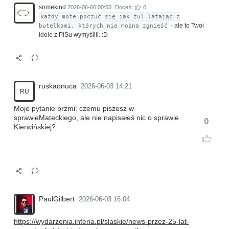
somekind
2026-06-06 00:55
Doceń:
0
każdy może poczuć się jak żul latając z
- ale to Twoi
butelkami, których nie można zgnieść
idole z PiSu wymyślili. :D
ruskaonuca
2026-06-03 14:21
RU
Moje pytanie brzmi: czemu piszesz w
sprawieMateckiego, ale nie napisałeś nic o sprawie
0
Kierwińskiej?
PaulGilbert
2026-06-03 16:04
https://wydarzenia.interia.pl/slaskie/news-przez-25-lat-