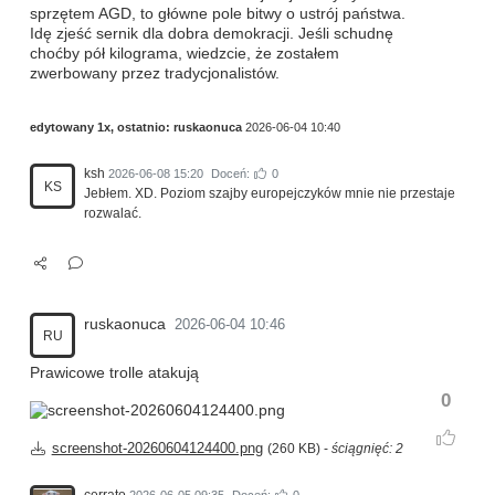
sprzętem AGD, to główne pole bitwy o ustrój państwa.
Idę zjeść sernik dla dobra demokracji. Jeśli schudnę
choćby pół kilograma, wiedzcie, że zostałem
zwerbowany przez tradycjonalistów.
edytowany 1x, ostatnio:
ruskaonuca
2026-06-04 10:40
ksh
2026-06-08 15:20
Doceń:
0
KS
Jebłem. XD. Poziom szajby europejczyków mnie nie przestaje
rozwalać.
ruskaonuca
2026-06-04 10:46
RU
Prawicowe trolle atakują
0
screenshot-20260604124400.png
(260 KB) -
ściągnięć: 2
cerrato
2026-06-05 09:35
Doceń:
0