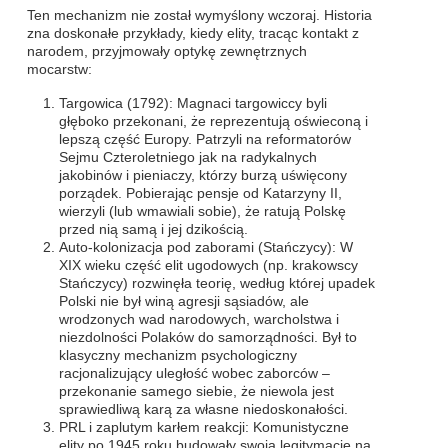
Ten mechanizm nie został wymyślony wczoraj. Historia
zna doskonałe przykłady, kiedy elity, tracąc kontakt z
narodem, przyjmowały optykę zewnętrznych
mocarstw:
Targowica (1792): Magnaci targowiccy byli
głęboko przekonani, że reprezentują oświeconą i
lepszą część Europy. Patrzyli na reformatorów
Sejmu Czteroletniego jak na radykalnych
jakobinów i pieniaczy, którzy burzą uświęcony
porządek. Pobierając pensje od Katarzyny II,
wierzyli (lub wmawiali sobie), że ratują Polskę
przed nią samą i jej dzikością.
Auto-kolonizacja pod zaborami (Stańczycy): W
XIX wieku część elit ugodowych (np. krakowscy
Stańczycy) rozwinęła teorię, według której upadek
Polski nie był winą agresji sąsiadów, ale
wrodzonych wad narodowych, warcholstwa i
niezdolności Polaków do samorządności. Był to
klasyczny mechanizm psychologiczny
racjonalizujący uległość wobec zaborców –
przekonanie samego siebie, że niewola jest
sprawiedliwą karą za własne niedoskonałości.
PRL i zaplutym karłem reakcji: Komunistyczne
elity po 1945 roku budowały swoją legitymację na