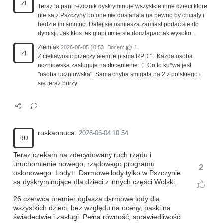
ZI
Teraz to pani rezcznik dyskryminuje wszystkie inne dzieci ktore
nie sa z Pszczyny bo one nie dostana a na pewno by chcialy i
bedzie im smutno. Dalej sie osmiesza zamiast podac sie do
dymisji. Jak ktos tak glupi umie sie doczlapac tak wysoko...
Ziemiak
2026-06-05 10:53
Doceń:
1
ZI
Z ciekawosic przeczytałem te pisma RPD "...Każda osoba
uczniowska zasługuje na docenienie...". Co to ku*wa jest
"osoba uczniowska". Sama chyba smigała na 2 z polskiego i
sie teraz burzy
ruskaonuca
2026-06-04 10:54
RU
Teraz czekam na zdecydowany ruch rządu i
uruchomienie nowego, rządowego programu
2
osłonowego: Lody+. Darmowe lody tylko w Pszczynie
są dyskryminujące dla dzieci z innych części Wolski.
26 czerwca premier ogłasza darmowe lody dla
wszystkich dzieci, bez względu na oceny, paski na
świadectwie i zasługi. Pełna równość, sprawiedliwość