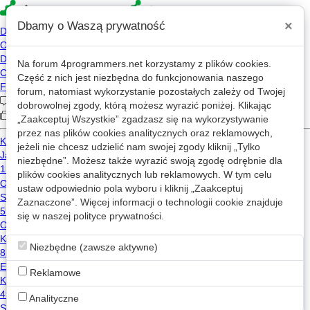
×
Dbamy o Waszą prywatność
Na forum
4programmers.net
korzystamy z plików cookies.
Część z nich jest niezbędna do funkcjonowania naszego
»
»
4p
Forum
Flame
forum, natomiast wykorzystanie pozostałych zależy od Twojej
Koniec
dobrowolnej zgody, którą możesz wyrazić poniżej. Klikając
„Zaakceptuj Wszystkie” zgadzasz się na wykorzystywanie
przez nas plików cookies analitycznych oraz reklamowych,
jeżeli nie chcesz udzielić nam swojej zgody kliknij „Tylko
Wątek przeniesiony 2023-10-16 01:51 z
Off-Topic
przez
somekind
.
niezbędne”. Możesz także wyrazić swoją zgodę odrębnie dla
plików cookies analitycznych lub reklamowych. W tym celu
«
1
2
...
218
...
234
»
ustaw odpowiednio pola wyboru i kliknij „Zaakceptuj
Zaznaczone”. Więcej informacji o technologii cookie znajduje
się w naszej
polityce prywatności
.
Miang
2026-06-02 16:48
Niezbędne (zawsze aktywne)
To ze ludzie z nadania partyjneyo nie wyrzuca z pracy
fachowcow to niestety zludznie. MEN. SIO2.
0
Reklamowe
dzisiaj programiści uwielbiają przepisywać kod z jednego
Analityczne
języka do drugiego, tylko po to by z projektem nadal stać w