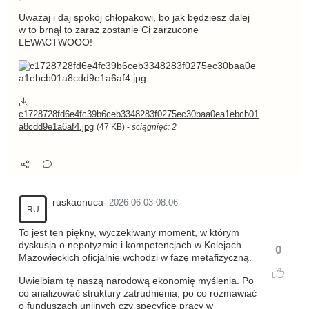
Uważaj i daj spokój chłopakowi, bo jak będziesz dalej
w to brnął to zaraz zostanie Ci zarzucone
LEWACTWOOO!
c1728728fd6e4fc39b6ceb3348283f0275ec30baa0ea1ebcb01
a8cdd9e1a6af4.jpg
(47 KB) -
ściągnięć: 2
ruskaonuca
2026-06-03 08:06
RU
To jest ten piękny, wyczekiwany moment, w którym
dyskusja o nepotyzmie i kompetencjach w Kolejach
0
Mazowieckich oficjalnie wchodzi w fazę metafizyczną.
Uwielbiam tę naszą narodową ekonomię myślenia. Po
co analizować struktury zatrudnienia, po co rozmawiać
o funduszach unijnych czy specyfice pracy w