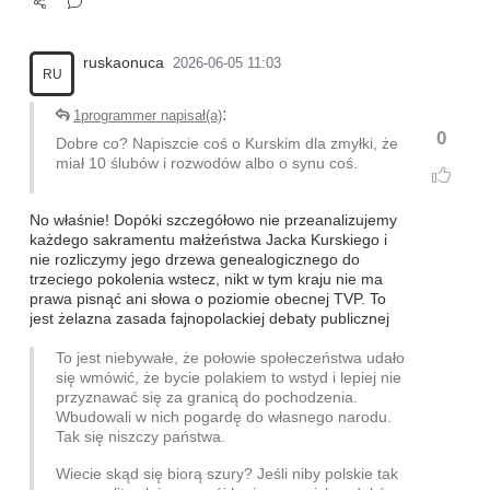
ruskaonuca
2026-06-05 11:03
RU
:
1programmer napisał(a)
0
Dobre co? Napiszcie coś o Kurskim dla zmyłki, że
miał 10 ślubów i rozwodów albo o synu coś.
No właśnie! Dopóki szczegółowo nie przeanalizujemy
każdego sakramentu małżeństwa Jacka Kurskiego i
nie rozliczymy jego drzewa genealogicznego do
trzeciego pokolenia wstecz, nikt w tym kraju nie ma
prawa pisnąć ani słowa o poziomie obecnej TVP. To
jest żelazna zasada fajnopolackiej debaty publicznej
To jest niebywałe, że połowie społeczeństwa udało
się wmówić, że bycie polakiem to wstyd i lepiej nie
przyznawać się za granicą do pochodzenia.
Wbudowali w nich pogardę do własnego narodu.
Tak się niszczy państwa.
Wiecie skąd się biorą szury? Jeśli niby polskie tak