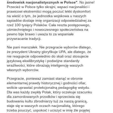
środowisk nacjonalistycznych w Polsce"
. No jasne!
Przecież w Polsce tylko skrajni, wąsaci nacjonaliści i
prawicowi ekstremiści mogą poczuć lekki dyskomfort
na wieść o tym, że jednostka wojskowa u naszych
sąsiadów dostaje imię organizacji odpowiedzialnej za
rzeź 100 tysięcy Polaków. Cała reszta postępowego,
uśmiechniętego i nowoczesnego społeczeństwa na
pewno bije brawo i uważa to za wspaniałe
przywracanie tradycji.
Nie pani marszałek. Nie przegracie wyborów dlatego,
że prezydent Ukrainy gloryfikuje UPA, ale dlatego, że
nie reagujecie odpowiednio do skali oraz stosujecie
językową ekwilibrystykę i podwójne standardy
wrażliwości, które obrażają inteligencję waszych
własnych wyborców.
Przegracie, ponieważ zamiast stanąć w obronie
elementarnej prawdy historycznej i godności ofiar,
wolicie uprawiać protekcjonalną pedagogikę wstydu.
Dla was każdy zwykły Polak, który oczekuje szacunku
dla zamordowanych przodków i sprzeciwia się
budowaniu kultu zbrodniarzy tuż za naszą granicą,
staje się w waszych oczach nacjonalistą, którego
trzeba pouczyć, uspokoić i uciszyć w imię źle pojętej