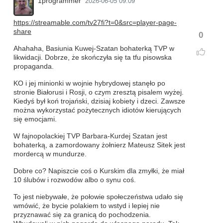
1programmer
2026-06-05 09:09
https://streamable.com/tv27fi?t=0&src=player-page-
share
0
Ahahaha, Basiunia Kuwej-Szatan bohaterką TVP w
likwidacji. Dobrze, że skończyła się ta tfu pisowska
propaganda.
KO i jej minionki w wojnie hybrydowej stanęło po
stronie Białorusi i Rosji, o czym zresztą pisalem wyżej.
Kiedyś był koń trojański, dzisiaj kobiety i dzeci. Zawsze
można wykorzystać pożytecznych idiotów kierujących
się emocjami.
W fajnopolackiej TVP Barbara-Kurdej Szatan jest
bohaterką, a zamordowany żołnierz Mateusz Sitek jest
mordercą w mundurze.
Dobre co? Napiszcie coś o Kurskim dla zmyłki, że miał
10 ślubów i rozwodów albo o synu coś.
To jest niebywałe, że połowie społeczeństwa udało się
wmówić, że bycie polakiem to wstyd i lepiej nie
przyznawać się za granicą do pochodzenia.