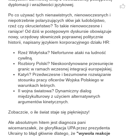
dyplomacji i wrażliwości językowej.
Po co używać tych nienawistnych, nienowoczesnych i
niepotrzebnie polaryzujących słów jak ludobójstwo,
rzeź czy okrucieństwo? To takie nienowoczesne i
raniące! Od dziś w postępowym dyskursie obowiązuje
nowy, urzędowy słowniczek poprawnej politycznie
historii, napisany językiem korporacyjnego działu HR:
Rzeź Wołyńska? Niefortunne ataki na ludność
cywilną.
Rozbiory Polski? Nieskoordynowane przesunięcie
granic w ramach wczesnej integracji europejskiej.
Katyń? Przedwczesne i bezumowne rozwiązanie
stosunku pracy oficerów Wojska Polskiego w
warunkach leśnych.
II wojna światowa? Dynamiczny dialog
międzykulturowy z użyciem alternatywnych
argumentów kinetycznych.
Zobaczcie, o ile świat staje się piękniejszy!
Ale absolutnym hitem jest diagnoza pani
wicemarszałek, że gloryfikacja UPA przez prezydenta
Ukrainy to błąd głównie dlatego, że
"wywoła reakcje