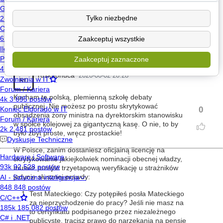
miejscu ale na nowej technologii
Tylko niezbędne
edytowany 1x, ostatnio:
Miang
2026-06-02 16:49
Zaakceptuj wszystkie
Zaakceptuj zaznaczone
ruskaonuca
2026-06-02 20:28
RU
Kocham tę polską, plemienną szkołę debaty
publicznej. Nie możesz po prostu skrytykować
0
obsadzenia żony ministra na dyrektorskim stanowisku
w spółce kolejowej za gigantyczną kasę. O nie, to by
było zbyt proste, wręcz prostackie!
W Polsce, zanim dostaniesz oficjalną licencję na
skrytykowanie jakiejkolwiek nominacji obecnej władzy,
musisz przejść trzyetapową weryfikację u strażników
jedynie słusznej prawdy:
Test Mateckiego: Czy potępiłeś posła Mateckiego
za nieprzychodzenie do pracy? Jeśli nie masz na
to certyfikatu podpisanego przez niezależnego
publicystę, tracisz prawo do narzekania na pensję