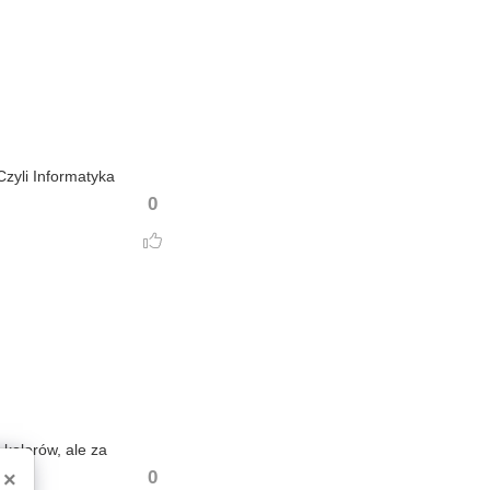
Czyli Informatyka
0
 kolorów, ale za
0
×