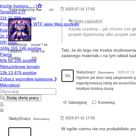
Satanistyczny Awatar
2025-07-31 17:02
OP
:
Hodor napisał(a)
Każda uczelnia – jak chcesz coś gł
projekt dyplomowy albo projekt zal
Rejestracja:
ponad 7 lat
Taki, że do tego nie trzeba studiowani
Ostatnio:
około rok
zadanego materiału i na tym wkład kad
Postów:
750
SłabyGracz
2025-07-31 
Zbanowany
SG
Ogólnie jak dasz radę jakąkolwiek g
najpotężniejszą istotą we wszechświe
miałbym bratnią duszę.
Udostępnij
Komentuj
SłabyGracz
2025-07-31 17:55
Zbanowany
W ogóle czemu nie ma probabilistic pr