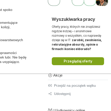
st spoko
Wyszukiwarka pracy
plementujące
Oferty pracy, których nie znajdziesz
olizji,
nigdzie indziej – i anonimowe
rozmowy o wszystkim, co naprawdę
elowarstwowych
dzieje się w IT:
zarobki, zwolnienia,
rekrutacyjne absurdy, opinie o
firmach i koniec eldorado?
oprawności
ek lubi. Nie będę
Przeglądaj oferty
a usypiająco.
Akcje
Przejdź na początek wątku
Udostępnij
Użytkownicy online