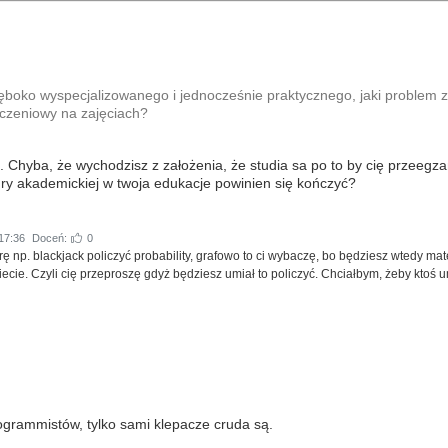
ęboko wyspecjalizowanego i jednocześnie praktycznego, jaki problem z
iczeniowy na zajęciach?
a. Chyba, że wychodzisz z założenia, że studia sa po to by cię przeeg
ry akademickiej w twoja edukacje powinien się kończyć?
17:36
Doceń:
0
rę np. blackjack policzyć probability, grafowo to ci wybaczę, bo będziesz wtedy ma
cie. Czyli cię przeproszę gdyż będziesz umiał to policzyć. Chciałbym, żeby ktoś um
ogrammistów, tylko sami klepacze cruda są.