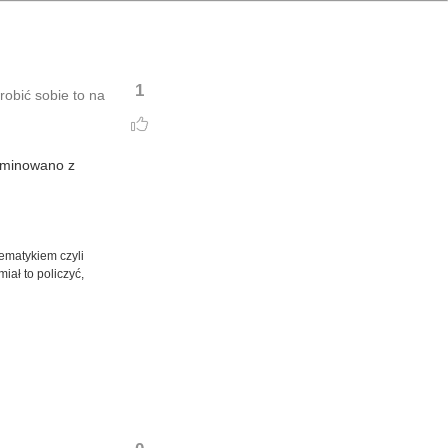
1
robić sobie to na
zaminowano z
tematykiem czyli
iał to policzyć,