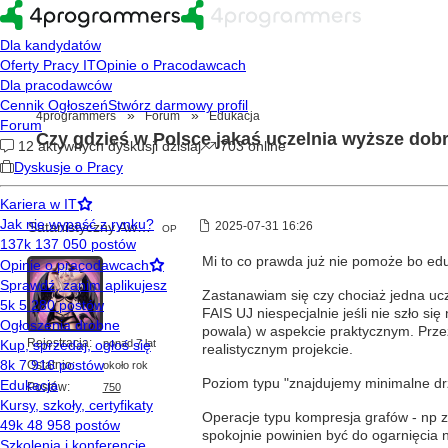
»
»
4programmers
Forum
Edukacja
Czy gdzieś w Polsce jakaś uczelnia wyższe dobr
Satanistyczny Awatar
2025-07-31 16:26
OP
Mi to co prawda już nie pomoże bo edu
Zastanawiam się czy chociaż jedna ucz
FAIS UJ niespecjalnie jeśli nie szło si
powala) w aspekcie praktycznym. Prze
Rejestracja:
ponad 7 lat
realistycznym projekcie.
Ostatnio:
około rok
Poziom typu "znajdujemy minimalne drze
Postów:
750
Operacje typu kompresja grafów - np zs
spokojnie powinien być do ogarnięcia 