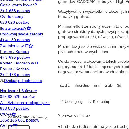
gamedev, CAD/CAM, robotyka, High Per
Wczytywanie i wyświetlanie złożonych m
tematyką grafową.
Minimal effort ze strony uczelni to choc
grafowe struktury danych przyśpieszają
propagowanie ciepła, dźwięku, oświetle
Możne też jeszcze wskazać inne przyk
płytkach drukowanych i inne.
Co do kwestii wałkowania takich pro
algorytmu na 12 tablic zapisanych kred
negował przydatności udowadniania po
studia
algorytmy
graf
grafy
3d
Udostępnij
Komentuj
SłabyGracz
2025-07-31 16:47
Zbanowany
+1, chodź studia matematyczne trochę s