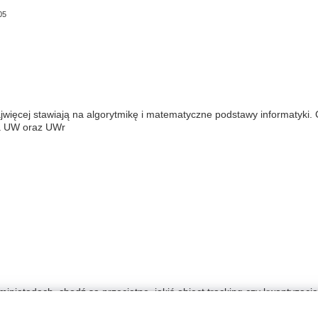
05
jwięcej stawiają na algorytmikę i matematyczne podstawy informatyki. 
na UW oraz UWr
ipiatadach, chodź są przeciętne, jakiś object tracking czy kwantyzacja