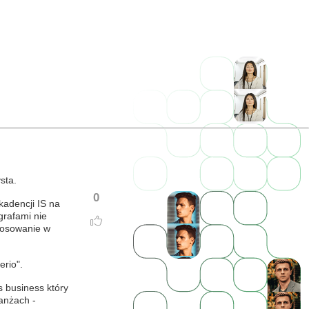
sta.
0
kadencji IS na
grafami nie
tosowanie w
erio".
s business który
ranżach -