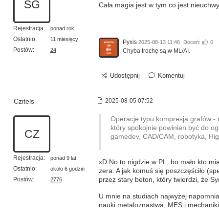
SG
Cała magia jest w tym co jest nieuchwy
Rejestracja:
ponad rok
Ostatnio:
11 miesięcy
Pyxis
2025-08-13 11:46
Doceń:
0
Postów:
24
Chyba trochę są w ML/AI.
Udostępnij
Komentuj
Czitels
2025-08-05 07:52
Operacje typu kompresja grafów - n
który spokojnie powinien być do og
CZ
gamedev, CAD/CAM, robotyka, High
Rejestracja:
ponad 9 lat
xD No to nigdzie w PL, bo mało kto mia
Ostatnio:
około 6 godzin
zera. A jak komuś się poszczęściło (sp
Postów:
przez stary beton, który twierdzi, że 
2776
U mnie na studiach najwyżej napomnian
nauki metaloznastwa, MES i mechaniki 