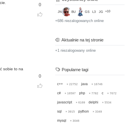
cie.
0
+10
JN
BU
GS
L3
JG
+686 niezalogowanych online
Aktualnie na tej stronie
+1 niezalogowany online
ć sobie to na
Popularne tagi
0
c++
java
× 22752
× 16746
c#
php
c
× 16597
× 7782
× 7672
javascript
delphi
× 6169
× 5534
sql
python
× 3915
× 3349
mysql
× 3046