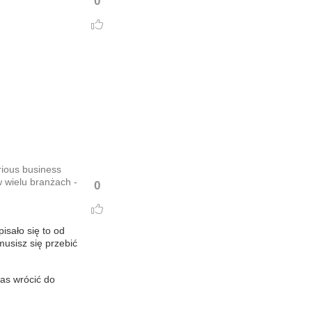
0
rious business
w wielu branżach -
0
isało się to od
musisz się przebić
as wrócić do