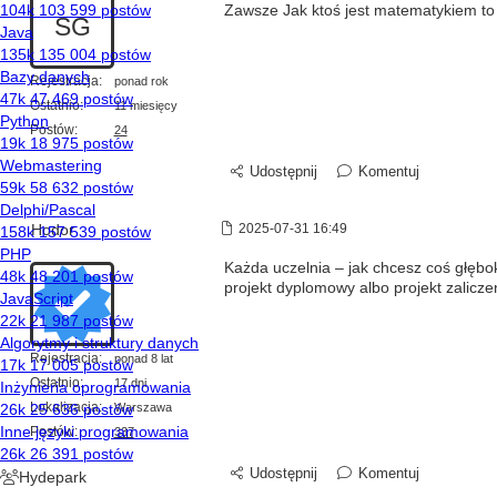
Zawsze Jak ktoś jest matematykiem to n
SG
Rejestracja:
ponad rok
Ostatnio:
11 miesięcy
Postów:
24
Udostępnij
Komentuj
Hodor
2025-07-31 16:49
Każda uczelnia – jak chcesz coś głębo
projekt dyplomowy albo projekt zalicz
Rejestracja:
ponad 8 lat
Ostatnio:
17 dni
Lokalizacja:
Warszawa
Postów:
337
Udostępnij
Komentuj