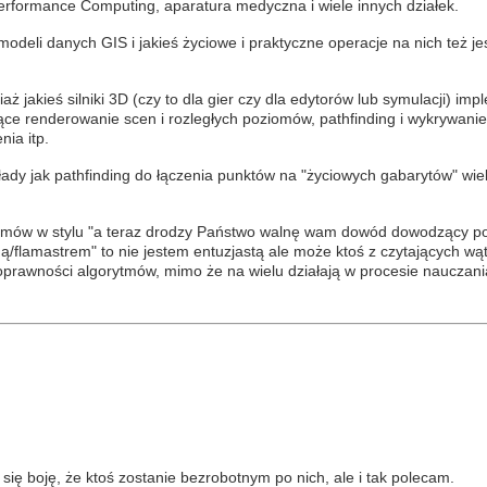
formance Computing, aparatura medyczna i wiele innych działek.
odeli danych GIS i jakieś życiowe i praktyczne operacje na nich też je
iaż jakieś silniki 3D (czy to dla gier czy dla edytorów lub symulacji) im
ce renderowanie scen i rozległych poziomów, pathfinding i wykrywanie k
nia itp.
łady jak pathfinding do łączenia punktów na "życiowych gabarytów" wi
blemów w stylu "a teraz drodzy Państwo walnę wam dowód dowodzący p
ą/flamastrem" to nie jestem entuzjastą ale może ktoś z czytających wąt
prawności algorytmów, mimo że na wielu działają w procesie nauczani
ię boję, że ktoś zostanie bezrobotnym po nich, ale i tak polecam.