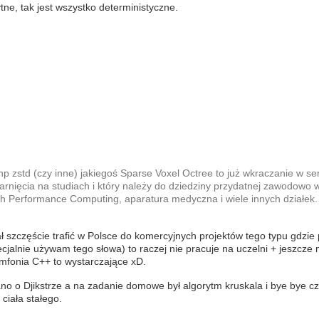
tne, tak jest wszystko deterministyczne.
p zstd (czy inne) jakiegoś Sparse Voxel Octree to już wkraczanie w se
arnięcia na studiach i który należy do dziedziny przydatnej zawodowo 
 Performance Computing, aparatura medyczna i wiele innych działek.
ł szczęście trafić w Polsce do komercyjnych projektów tego typu gdzie p
ecjalnie używam tego słowa) to raczej nie pracuje na uczelni + jeszcze 
Symfonia C++ to wystarczające xD.
o o Djikstrze a na zadanie domowe był algorytm kruskala i bye bye cz
ciała stałego.