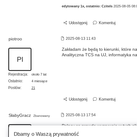
edytowany 1x, ostatnio:
Czitels
2025-08-05 08:
Udostępnij
Komentuj
piotroo
2025-08-13 11:43
Zakładam że będą to kierunki, które na
Analityczna TCS na UJ, informatyka 
PI
Rejestracja:
około 7 lat
Ostatnio:
4 miesiące
Postów:
21
Udostępnij
Komentuj
SłabyGracz
2025-08-13 17:54
Zbanowany
Polacy co prawda wygrywają w tych olim
to jesteśmy najlepsi.
Dbamy o Waszą prywatność
SG