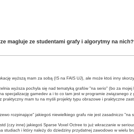
ze magluje ze studentami grafy i algorytmy na nich?
kację wyższą mam za sobą (IS na FAIS UJ), ale może ktoś inny skorzy
elnia wyższa pochyla się nad tematyką grafów "na serio" (bo za mojej 
ę na specjalizację gamedev a i to co tam jest w programie związanego z 
z praktyczny mam tu na myśli projekty typu obrazowe i praktyczne zas
wo rozpinające" jakiegoś niewielkiego grafu nie jest zasadniczo "na s
td (czy inne) jakiegoś Sparse Voxel Octree to już wkraczanie w seriou
na studiach i który należy do dziedziny przydatnej zawodowo w wielu b