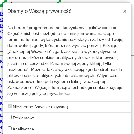
×
Dbamy o Waszą prywatność
Na forum
4programmers.net
korzystamy z plików cookies.
»
4p
Forum
Część z nich jest niezbędna do funkcjonowania naszego
Coyote
forum, natomiast wykorzystanie pozostałych zależy od Twojej
dobrowolnej zgody, którą możesz wyrazić poniżej. Klikając
„Zaakceptuj Wszystkie” zgadzasz się na wykorzystywanie
«
1
2
...
217
222
»
przez nas plików cookies analitycznych oraz reklamowych,
jeżeli nie chcesz udzielić nam swojej zgody kliknij „Tylko
niezbędne”. Możesz także wyrazić swoją zgodę odrębnie dla
Github
plików cookies analitycznych lub reklamowych. W tym celu
Liczba przekierowań: 4438
ustaw odpowiednio pola wyboru i kliknij „Zaakceptuj
Zaznaczone”. Więcej informacji o technologii cookie znajduje
Test
się w naszej
polityce prywatności
.
0
0
wątków
postów
Java
C++
C#
Niezbędne (zawsze aktywne)
Nowy wątek
Reklamowe
Backtick po raz kolejny
Analityczne
17
6.9k
1