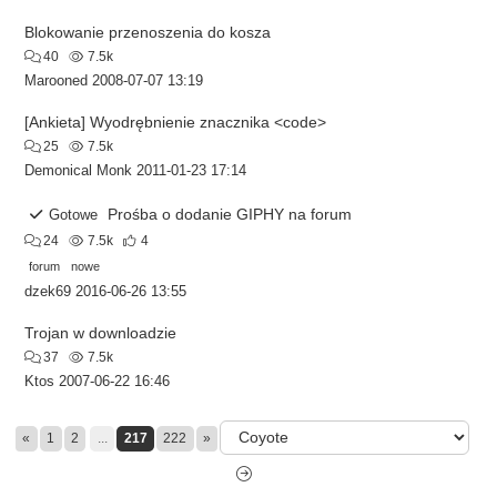
Blokowanie przenoszenia do kosza
40
7.5k
Marooned
2008-07-07 13:19
[Ankieta] Wyodrębnienie znacznika <code>
25
7.5k
Demonical Monk
2011-01-23 17:14
Prośba o dodanie GIPHY na forum
Gotowe
24
7.5k
4
forum
nowe
dzek69
2016-06-26 13:55
Trojan w downloadzie
37
7.5k
Ktos
2007-06-22 16:46
«
1
2
...
217
222
»