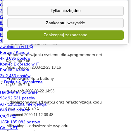
coyote
komentarze
Tylko niezbędne
Marooned
2012-12-20 06:33
Zaakceptuj wszystkie
Widok profilu uzytkownika
19
6.9k
5
Zaakceptuj zaznaczone
nowy-layout
flowCRANE
2013-02-14 09:03
Pomoc w rozwijaniu systemu dla 4programmers.net
39
7.0k
Adam Boduch
2008-12-23 13:16
Promowanie 4p a buttony
38
7.1k
Misieksoft
2006-08-22 14:53
Odświeżony wygląd wątku oraz refaktoryzacja kodu
67
7.1k
1
Marooned
2020-11-12 08:48
Mikroblogi - odswiezenie wygladu