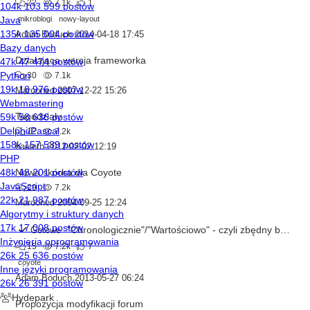
22
7.1k
1
mikroblogi
nowy-layout
Adam Boduch
2014-04-18 17:45
Działająca wersja frameworka
30
7.1k
Marooned
2007-12-22 15:26
Tagodziały
12
7.2k
hauleth
2012-02-02 12:19
Nowa skórka dla Coyote
29
7.2k
Marooned
2004-09-25 12:24
"Chronologicznie"/"Wartościowo" - czyli zbędny bajer?
Gotowe
15
7.2k
7
coyote
Adam Boduch
2013-05-27 06:24
Propozycja modyfikacji forum