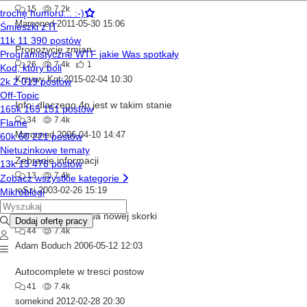
15
7.2k
Marooned
2011-05-30 15:06
Propozycje zmian
26
7.4k
1
Krzywy Kot
2015-02-04 10:30
Info: dlaczego 4p jest w takim stanie
34
7.4k
Marooned
2006-04-10 14:47
Zebranie informacji
13
7.4k
roSzi
2003-02-26 15:19
Wersja podgladowa nowej skorki
44
7.4k
Adam Boduch
2006-05-12 12:03
Autocomplete w tresci postow
41
7.4k
somekind
2012-02-28 20:30