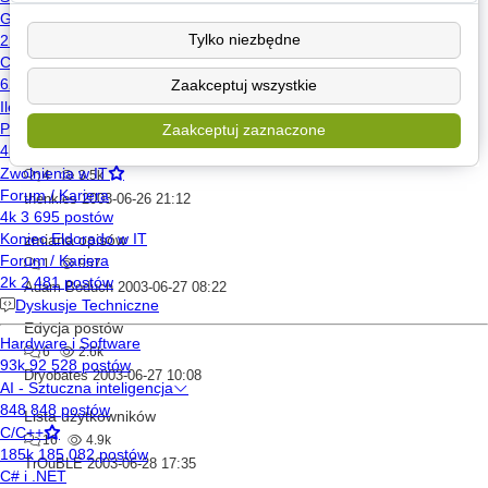
thenkles
2003-06-26 09:45
Tylko niezbędne
grafika!
Zaakceptuj wszystkie
7
2.5k
_Pablo_
2003-06-26 18:33
Zaakceptuj zaznaczone
Łamanie wiersza przy [code]
4
3.5k
thenkles
2003-06-26 21:12
zmiana opisów
1
957
Adam Boduch
2003-06-27 08:22
Edycja postów
6
2.6k
Dryobates
2003-06-27 10:08
Lista użytkowników
16
4.9k
TrOuBLE
2003-06-28 17:35