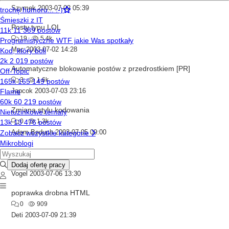
Szymek
2003-07-02 05:39
Posty typu LOL
19
5.4k
Mac
2003-07-02 14:28
Automatyczne blokowanie postów z przedrostkiem [PR]
3
1.6k
Japcok
2003-07-03 23:16
Zmiana stylu kodowania
0
1.3k
Adam Boduch
2003-07-05 09:00
Ilość postów
5
1.8k
Vogel
2003-07-06 13:30
poprawka drobna HTML
0
909
Deti
2003-07-09 21:39