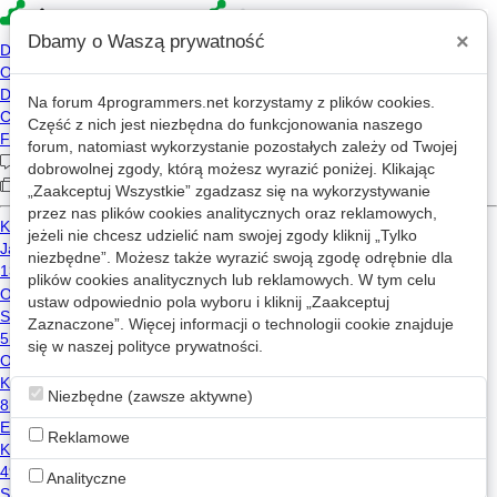
×
Dbamy o Waszą prywatność
Na forum
4programmers.net
korzystamy z plików cookies.
»
4p
Forum
Część z nich jest niezbędna do funkcjonowania naszego
Coyote
forum, natomiast wykorzystanie pozostałych zależy od Twojej
dobrowolnej zgody, którą możesz wyrazić poniżej. Klikając
„Zaakceptuj Wszystkie” zgadzasz się na wykorzystywanie
«
1
2
...
8
...
222
»
przez nas plików cookies analitycznych oraz reklamowych,
jeżeli nie chcesz udzielić nam swojej zgody kliknij „Tylko
niezbędne”. Możesz także wyrazić swoją zgodę odrębnie dla
Github
plików cookies analitycznych lub reklamowych. W tym celu
Liczba przekierowań: 4437
ustaw odpowiednio pola wyboru i kliknij „Zaakceptuj
Zaznaczone”. Więcej informacji o technologii cookie znajduje
Test
się w naszej
polityce prywatności
.
0
0
wątków
postów
Java
C++
C#
Niezbędne (zawsze aktywne)
Nowy wątek
Reklamowe
Tematy popularne
Analityczne
4
1.7k