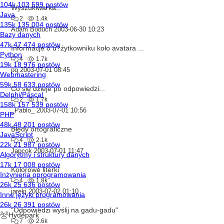
Wyszukiwarka...
2
1.4k
Adam Boduch
2003-06-30 10:23
Informacje o u?żytkowniku koło avatara ...
4
1.7k
pq
2003-07-01 08:45
Co się dzieje po odpowiedzi...
2
1.7k
_Pablo_
2003-07-01 10:56
Błędy ortograficzne
4
2.1k
Japcok
2003-07-01 11:47
Kolorowe literki
4
1.8k
jarekj
2003-07-02 01:10
"Odpowiedzi wyślij na gadu-gadu"
7
2.6k