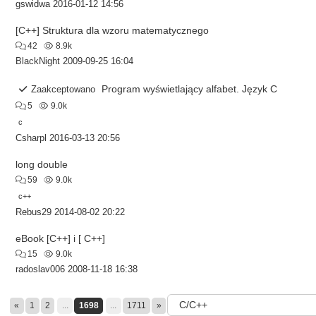
gswidwa
2016-01-12 14:56
[C++] Struktura dla wzoru matematycznego
42
8.9k
BlackNight
2009-09-25 16:04
Program wyświetlający alfabet. Język C
Zaakceptowano
5
9.0k
c
Csharpl
2016-03-13 20:56
long double
59
9.0k
c++
Rebus29
2014-08-02 20:22
eBook [C++] i [ C++]
15
9.0k
radoslav006
2008-11-18 16:38
«
1
2
...
1698
...
1711
»