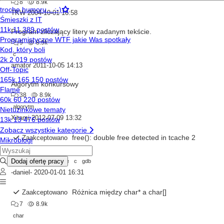
8
8.9k
TKW
2004-10-01 16:58
Program zliczający litery w zadanym tekście.
9
8.9k
c
amator
2011-10-05 14:13
Algorytm konkursowy
38
8.9k
algorytm
Xitami
2012-07-09 13:32
free(): double free detected in tcache 2
Zaakceptowano
17
8.9k
memory
free
tcache
c
gdb
-daniel-
2020-01-01 16:31
Różnica między char* a char[]
Zaakceptowano
7
8.9k
char