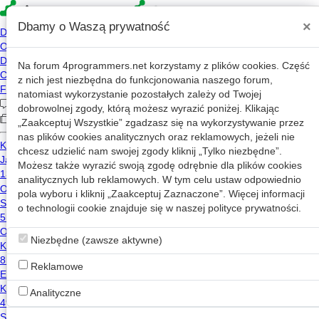
×
Dbamy o Waszą prywatność
Na forum
4programmers.net
korzystamy z plików cookies. Część
»
4p
Forum
z nich jest niezbędna do funkcjonowania naszego forum,
Programowanie w języku C i C++
natomiast wykorzystanie pozostałych zależy od Twojej
dobrowolnej zgody, którą możesz wyrazić poniżej. Klikając
„Zaakceptuj Wszystkie” zgadzasz się na wykorzystywanie przez
«
1
2
...
1698
...
1711
»
nas plików cookies analitycznych oraz reklamowych, jeżeli nie
chcesz udzielić nam swojej zgody kliknij „Tylko niezbędne”.
Nowy wątek
Możesz także wyrazić swoją zgodę odrębnie dla plików cookies
analitycznych lub reklamowych. W tym celu ustaw odpowiednio
pola wyboru i kliknij „Zaakceptuj Zaznaczone”. Więcej informacji
Zadanie - klasa reprezentująca liczbę
o technologii cookie znajduje się w naszej
polityce prywatności
.
56
8.8k
c++
Niezbędne (zawsze aktywne)
kmph
2017-02-18 09:20
Reklamowe
Winsock, hook na recv, WS2_32.recv()
35
8.8k
Analityczne
t0m_k
2010-03-11 10:26