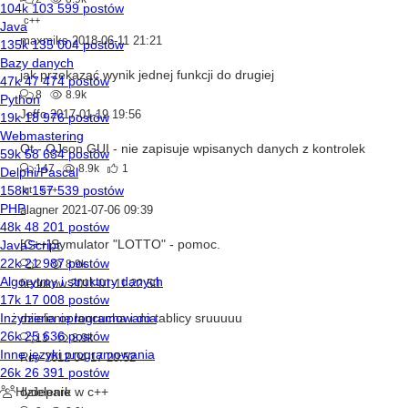
c++
maxmiks
2018-06-11 21:21
jak przekazać wynik jednej funkcji do drugiej
8
8.9k
Jeffo
2017-01-19 19:56
Qt - QJson GUI - nie zapisuje wpisanych danych z kontrolek
147
8.9k
1
qt
c++
alagner
2021-07-06 09:39
[C++]Symulator "LOTTO" - pomoc.
2
8.9k
fiedukow
2011-01-11 22:50
dzielenie łancucha i do tablicy sruuuuu
13
8.9k
Rev
2012-04-17 20:52
dzielenie w c++