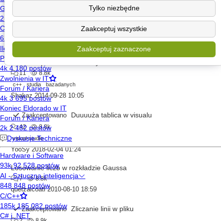
Tylko niezbędne
Szyfr Cezara w języku C
Zaakceptowano
12
8.8k
Zaakceptuj wszystkie
c
programowanie
studia
zadania
monetek
2015-01-18 16:50
Zaakceptuj zaznaczone
Prośba o pomoc. Baza danych studentów w C++
11
8.8k
c++
studia
bazadanych
Shakaz
2014-09-28 10:05
Duuuuża tablica w visualu
Zaakceptowano
42
8.8k
visual-studio
YooSy
2018-02-04 01:24
Losowanie liczb w rozkładzie Gaussa
7
8.8k
quetzalcoatl
2010-08-10 18:59
Zliczanie linii w pliku
Zaakceptowano
2
8.9k