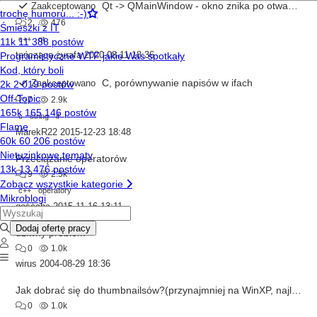
Qt -> QMainWindow - okno znika po otwarciu w klasie pośredniej
Zaakceptowano
2
476
c++
qt
tańcząca żyrafa
2020-08-11 18:36
C, porównywanie napisów w ifach
Zaakceptowano
7
2.9k
c
string
if
MarekR22
2015-12-23 18:48
Przeciążanie operatorów
9
2.5k
c++
operatory
gośćabc
2015-11-16 13:11
dziwny problem
0
1.0k
wirus
2004-08-29 18:36
Jak dobrać się do thumbnailsów?(przynajmniej na WinXP, najlepiej na dowolnym OS))
0
1.0k