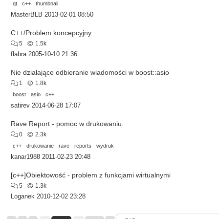
qt
c++
thumbnail
MasterBLB
2013-02-01 08:50
C++/Problem koncepcyjny
5
1.5k
flabra
2005-10-10 21:36
Nie działające odbieranie wiadomości w boost::asio
1
1.8k
boost
asio
c++
satirev
2014-06-28 17:07
Rave Report - pomoc w drukowaniu.
0
2.3k
c++
drukowanie
rave
reports
wydruk
kanar1988
2011-02-23 20:48
[c++]Obiektowość - problem z funkcjami wirtualnymi
5
1.3k
Loganek
2010-12-02 23:28