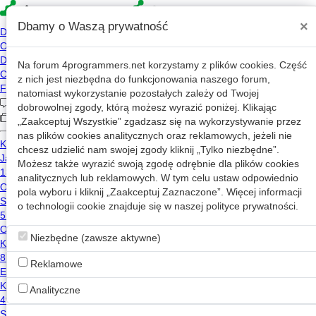
×
Dbamy o Waszą prywatność
Na forum
4programmers.net
korzystamy z plików cookies. Część
»
4p
Forum
z nich jest niezbędna do funkcjonowania naszego forum,
Programowanie w języku C i C++
natomiast wykorzystanie pozostałych zależy od Twojej
dobrowolnej zgody, którą możesz wyrazić poniżej. Klikając
„Zaakceptuj Wszystkie” zgadzasz się na wykorzystywanie przez
«
1
2
...
1699
...
1711
»
nas plików cookies analitycznych oraz reklamowych, jeżeli nie
chcesz udzielić nam swojej zgody kliknij „Tylko niezbędne”.
Nowy wątek
Możesz także wyrazić swoją zgodę odrębnie dla plików cookies
analitycznych lub reklamowych. W tym celu ustaw odpowiednio
pola wyboru i kliknij „Zaakceptuj Zaznaczone”. Więcej informacji
realloc - jak to działa?
o technologii cookie znajduje się w naszej
polityce prywatności
.
2
1.5k
c
Niezbędne (zawsze aktywne)
Azarien
2013-04-08 14:14
Reklamowe
Dziedziczeniem klas - Factory Pattern
13
3.0k
Analityczne
Shalom
2014-10-04 21:54