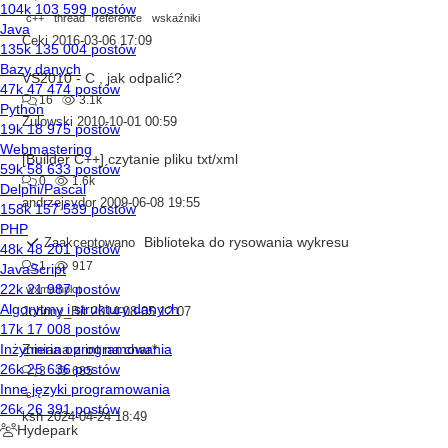
c++
thread
reference
wskaźniki
Ceki
2016-03-06 17:09
VS2010 - C , jak odpalić?
16
3.1k
Zulowski
2010-10-01 00:59
[Builder C++] czytanie pliku txt/xml
0
1.6k
andrzejsydor
2009-06-08 19:55
Biblioteka do rysowania wykresu
Zaakceptowano
1
917
wxmathplot
Johnny_Bit
2014-08-05 12:07
Zmiana z int na char*
3
685
c
ksh
2024-04-24 18:49