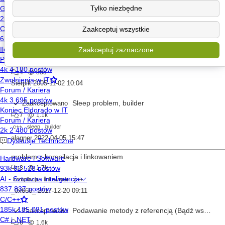
Jak zrobić interfejs?
Tylko niezbędne
1
1.5k
Zaakceptuj wszystkie
c++
darkrat
2017-05-30 15:59
Zaakceptuj zaznaczone
szukanie bibliotek internetowych
4
855
Sierpik
2005-11-02 10:04
Sleep problem, builder
Zaakceptowano
7
1.1k
c++
sleep
builder
alagner
2022-04-05 15:47
problem z kompilacja i linkowaniem
3
1.7k
kompilacja
linkowanie
c++
_0x666_
2017-12-20 09:11
Podawanie metody z referencją (Bądź wskaźnikiem) do konstruktora klasy thread
Zaakceptowano
6
1.6k