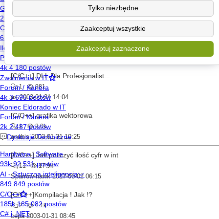
1
1.3k
Tylko niezbędne
Marooned
2003-01-31 20:17
Zaakceptuj wszystkie
[C/C++] Partition Magic - C++ pomoc
7
1.9k
Zaakceptuj zaznaczone
cepa
2003-01-31 17:40
[C/C++] DLL Dla Profesjonalist...
1
981
as
2003-01-31 14:04
[C/C++] grafika wektorowa
1
2.0k
anubis
2003-01-31 10:25
[C/C++] Jak policzyć ilość cyfr w int
11
17.9k
Sparrow-hawk
2017-06-02 06:15
[C/C++]Kompilacja ! Jak !?
2
1.1k
cepa
2003-01-31 08:45