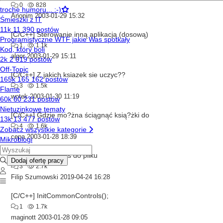
0
828
Anonim
2003-01-29 15:32
[C/C++] Sterowanie inną aplikacją (dosową)
1
1.1k
algor
2003-01-29 15:11
[C/C++] Z jakich ksiazek sie uczyc??
3
1.5k
wotek
2003-01-30 11:19
[C/C++] Gdzie mo?żna ściągnąć ksią?żki do
4
1.6k
cepa
2003-01-28 18:39
[C++ Builder] Zapis do pliku
3
2.7k
Filip Szumowski
2019-04-24 16:28
[C/C++] InitCommonControls();
1
1.7k
maginott
2003-01-28 09:05