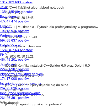
[C/C++] TabShet albo tabbed notebook
0
759
as
2003-01-30 18:45
[C/C++] Multimedia - Pytanie dla profesjonalisty w programow
1
1.1k
algor
2003-01-30 15:43
[C/C++] www.mitov.com
0
754
as
2003-01-30 13:21
[Delphi] Konflikt instalacji C++Builder 6.0 oraz Delphi 6.0
5
1.5k
Dryobates
2003-01-31 22:22
[C/C++] winamp i przyklejanie się do okna
1
1.1k
Marooned
2003-01-29 20:55
[C/C++] dsgnintf.hpp skąd to pobrać?