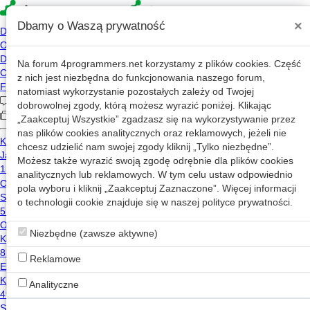
×
Dbamy o Waszą prywatność
Na forum
4programmers.net
korzystamy z plików cookies. Część
»
4p
Forum
z nich jest niezbędna do funkcjonowania naszego forum,
Programowanie w języku C i C++
natomiast wykorzystanie pozostałych zależy od Twojej
dobrowolnej zgody, którą możesz wyrazić poniżej. Klikając
„Zaakceptuj Wszystkie” zgadzasz się na wykorzystywanie przez
«
1
2
...
1692
...
1711
»
nas plików cookies analitycznych oraz reklamowych, jeżeli nie
chcesz udzielić nam swojej zgody kliknij „Tylko niezbędne”.
Nowy wątek
Możesz także wyrazić swoją zgodę odrębnie dla plików cookies
analitycznych lub reklamowych. W tym celu ustaw odpowiednio
pola wyboru i kliknij „Zaakceptuj Zaznaczone”. Więcej informacji
[C/C++] Prosty DLL
o technologii cookie znajduje się w naszej
polityce prywatności
.
1
998
Anonim
2003-01-31 18:34
Niezbędne (zawsze aktywne)
[C/C++] Usuwanie Tagow HTML
Reklamowe
0
882
Zenek
2003-01-31 17:52
Analityczne
[C++Builder] Własna klasa podpowiedzi