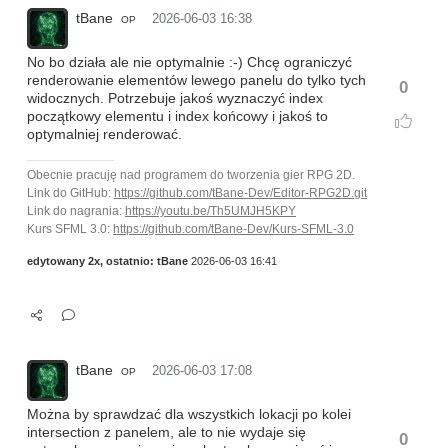
tBane
2026-06-03 16:38
OP
No bo działa ale nie optymalnie :-) Chcę ograniczyć
renderowanie elementów lewego panelu do tylko tych
0
widocznych. Potrzebuje jakoś wyznaczyć index
początkowy elementu i index końcowy i jakoś to
optymalniej renderować.
Obecnie pracuję nad programem do tworzenia gier RPG 2D.
Link do GitHub:
https://github.com/tBane-Dev/Editor-RPG2D.git
Link do nagrania:
https://youtu.be/Th5UMJH5KPY
Kurs SFML 3.0:
https://github.com/tBane-Dev/Kurs-SFML-3.0
edytowany 2x, ostatnio:
tBane
2026-06-03 16:41
tBane
2026-06-03 17:08
OP
Można by sprawdzać dla wszystkich lokacji po kolei
intersection z panelem, ale to nie wydaje się
0