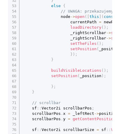
}
else
{
// UWAGA: przekazujemy onPick,
				node
->
open
(
[
this
]
(
const
 std
::
w
					currentPath 
=
 newPath
;
loadDirectory
(
)
;
					_rightScrollbar
->
setMax
(
(
i
					_rightScrollbar
->
setValue
(
setTheFiles
(
)
;
setPosition
(
_position
)
;
}
)
;
}
buildVisibleLocations
(
)
;
setPosition
(
_position
)
;
}
;
}
// scrollbar
	sf
::
Vector2i scrollbarPos
;
	scrollbarPos
.
x 
=
 _leftRect
->
position
.
x 
+
 _
	scrollbarPos
.
y 
=
getContentPosition
(
)
.
y
;
	sf
::
Vector2i scrollbarSize 
=
 sf
::
Vector2i
(