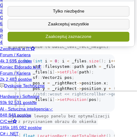
przetwarzaniem katalogów (bo niektóre mogą być
otwarte stąd ta rekurencja).
Tylko niezbędne
Ma ktoś pomysł jak to optymalizować? :-)
Zaakceptuj wszystkie
Zaakceptuj zaznaczone
optymalizacja listowania plików i katalogów
w prawym oknie (% basic_text_rect_height)
for
(
int
 i 
=
0
;
 i 
<
 _files
.
size
(
)
;
 i
++
)
{
	std
::
filesystem
::
path path 
=
 _filesPaths
[
i
	_files
[
i
]
->
setFile
(
path
)
;
	sf
::
Vector2i pos
;
	pos
.
x 
=
 _rightRect
->
position
.
x
;
	pos
.
y 
=
 _rightRect
->
position
.
y 
+
(
i 
*
 basi
//std::wcout << rightScrollbar->getValue()
	_files
[
i
]
->
setPosition
(
pos
)
;
}
rysowanie lewego panelu bez optymalizacji
ale z przycinaniem obrazu do okienka
float
LocationRect
::
getTotalHeight
(
)
{