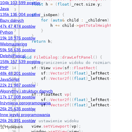
float
 h 
=
(
float
)
_rect
.
size
.
y
;
if
(
_isOpen
)
{
for
(
auto
&
 child 
:
 _children
)
{
			h 
+=
 child
->
getTotalHeight
(
)
;
}
}
return
 h
;
}
void
FileDialog
::
drawLeftPanel
(
)
{
// ograniczenie widoku do rozmiaru recta
	sf
::
View 
view
(
sf
::
FloatRect
(
		sf
::
Vector2f
(
(
float
)
_leftRect
->
positio
		sf
::
Vector2f
(
(
float
)
_leftRect
->
size
.
x
,
)
)
;
	sf
::
FloatRect 
vp
(
		sf
::
Vector2f
(
(
float
)
_leftRect
->
positio
		sf
::
Vector2f
(
(
float
)
_leftRect
->
size
.
x 
)
;
// ustawienie widoku
	view
.
setViewport
(
vp
)
;
	window
->
setView
(
view
)
;