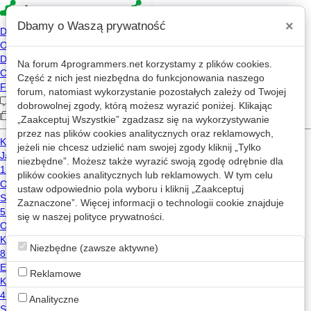
×
Dbamy o Waszą prywatność
Na forum
4programmers.net
korzystamy z plików cookies.
Część z nich jest niezbędna do funkcjonowania naszego
»
»
4p
Forum
C/C++
forum, natomiast wykorzystanie pozostałych zależy od Twojej
FileDialog - Optymalizacja rekurencyjnie
dobrowolnej zgody, którą możesz wyrazić poniżej. Klikając
wypisywanych lokacji plików
„Zaakceptuj Wszystkie” zgadzasz się na wykorzystywanie
przez nas plików cookies analitycznych oraz reklamowych,
jeżeli nie chcesz udzielić nam swojej zgody kliknij „Tylko
niezbędne”. Możesz także wyrazić swoją zgodę odrębnie dla
plików cookies analitycznych lub reklamowych. W tym celu
tBane
2026-06-03 11:15
OP
ustaw odpowiednio pola wyboru i kliknij „Zaakceptuj
Zaznaczone”. Więcej informacji o technologii cookie znajduje
Cześć. :-)
się w naszej
polityce prywatności
.
Napisałem sobie File Dialog. tj okienko do listowania
0
plików w katalogu. Lista dla plików jest optymalizowana
w ten sposób, że wyświetlanych jest elementów
Niezbędne (zawsze aktywne)
wysokość_panelu/wysokość_itemu + 1
.
Dzięki temu wyświetlam stałą liczbę itemów dla plików i
Reklamowe
folderów. Chciałbym teraz optymalizować w podobny
sposób lokacje po lewej stronie. Problematyczne jest
Analityczne
to, że nie wiem jak to zrobić z rekurencyjnym