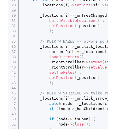
		_locations
[
i
]
->
setSize
(
sf
::
Vector2i
(
_l
		_locations
[
i
]
->
_onTreeChanged 
=
[
this
]
buildVisibleLocations
(
)
;
setPosition
(
_position
)
;
}
;
// KLIK W NAZWĘ -> otwórz po PRAWEJ
		_locations
[
i
]
->
_onclick_location_func 
			currentPath 
=
 _locations
[
i
]
->
_path
loadDirectory
(
)
;
			_rightScrollbar
->
setMax
(
(
int
)
(
_fil
			_rightScrollbar
->
setValue
(
0
)
;
setTheFiles
(
)
;
setPosition
(
_position
)
;
}
;
// KLIK W STRZAŁKĘ -> tylko rozwiń/zwi
		_locations
[
i
]
->
_onclick_arrow_func 
=
[
auto
&
 node 
=
 _locations
[
i
]
;
if
(
!
node
->
_hasChildren
)
return
;
if
(
node
->
_isOpen
)
{
				node
->
close
(
)
;