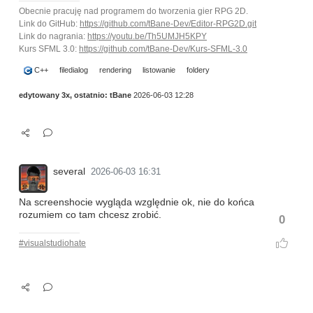
Obecnie pracuję nad programem do tworzenia gier RPG 2D.
Link do GitHub:
https://github.com/tBane-Dev/Editor-RPG2D.git
Link do nagrania:
https://youtu.be/Th5UMJH5KPY
Kurs SFML 3.0:
https://github.com/tBane-Dev/Kurs-SFML-3.0
C++
filedialog
rendering
listowanie
foldery
edytowany 3x, ostatnio:
tBane
2026-06-03 12:28
several
2026-06-03 16:31
Na screenshocie wygląda względnie ok, nie do końca
rozumiem co tam chcesz zrobić.
0
#visualstudiohate