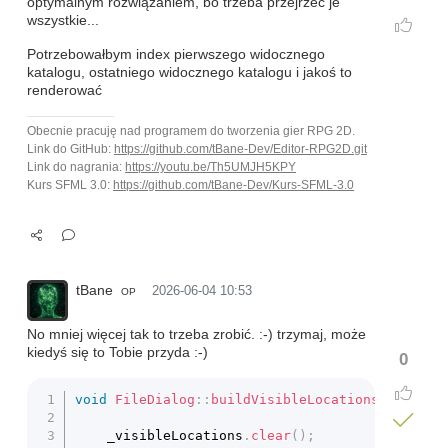
optymalnym rozwiązaniem, bo trzeba przejrzeć je
wszystkie...
Potrzebowałbym index pierwszego widocznego
katalogu, ostatniego widocznego katalogu i jakoś to
renderować
Obecnie pracuję nad programem do tworzenia gier RPG 2D.
Link do GitHub:
https://github.com/tBane-Dev/Editor-RPG2D.git
Link do nagrania:
https://youtu.be/Th5UMJH5KPY
Kurs SFML 3.0:
https://github.com/tBane-Dev/Kurs-SFML-3.0
tBane
2026-06-04 10:53
OP
No mniej więcej tak to trzeba zrobić. :-) trzymaj, może
kiedyś się to Tobie przyda :-)
0
void
FileDialog
::
buildVisibleLocations
(
)
{
	_visibleLocations
.
clear
(
)
;