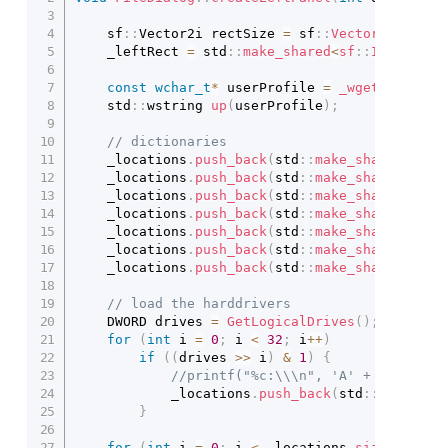
	sf
::
Vector2i rectSize 
=
 sf
::
Vector2i
(
100
,
 
	_leftRect 
=
 std
::
make_shared
<
sf
::
IntRect
>
(
const
wchar_t
*
 userProfile 
=
_wgetenv
(
L
"US
	std
::
wstring 
up
(
userProfile
)
;
// dictionaries
	_locations
.
push_back
(
std
::
make_shared
<
Loca
	_locations
.
push_back
(
std
::
make_shared
<
Loca
	_locations
.
push_back
(
std
::
make_shared
<
Loca
	_locations
.
push_back
(
std
::
make_shared
<
Loca
	_locations
.
push_back
(
std
::
make_shared
<
Loca
	_locations
.
push_back
(
std
::
make_shared
<
Loca
	_locations
.
push_back
(
std
::
make_shared
<
Loca
// load the harddrivers
	DWORD drives 
=
GetLogicalDrives
(
)
;
for
(
int
 i 
=
0
;
 i 
<
32
;
 i
++
)
if
(
(
drives 
>>
 i
)
&
1
)
{
//printf("%c:\\\n", 'A' + i);
			_locations
.
push_back
(
std
::
make_sha
}
for
(
int
 i 
=
0
;
 i 
<
 _locations
.
size
(
)
;
 i
++