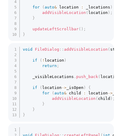
for
(
auto
&
 location 
:
 _locations
)
{
addVisibleLocation
(
location
)
;
}
updateLeftScrollbar
(
)
;
}
void
FileDialog
::
addVisibleLocation
(
std
::
share
if
(
!
location
)
return
;
	_visibleLocations
.
push_back
(
location
)
;
if
(
location
->
_isOpen
)
{
for
(
auto
&
 child 
:
 location
->
_children
addVisibleLocation
(
child
)
;
}
}
}
void
FileDialog
::
createLeftPanel
(
int
 dictionar