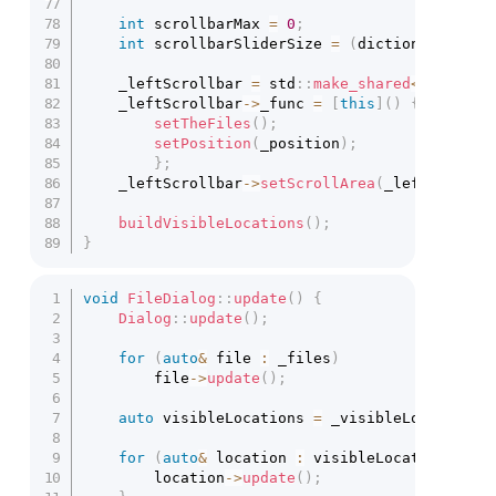
int
 scrollbarMax 
=
0
;
int
 scrollbarSliderSize 
=
(
dictionariesCou
	_leftScrollbar 
=
 std
::
make_shared
<
Scrollba
	_leftScrollbar
->
_func 
=
[
this
]
(
)
{
setTheFiles
(
)
;
setPosition
(
_position
)
;
}
;
	_leftScrollbar
->
setScrollArea
(
_leftRect
,
 b
buildVisibleLocations
(
)
;
}
void
FileDialog
::
update
(
)
{
Dialog
::
update
(
)
;
for
(
auto
&
 file 
:
 _files
)
		file
->
update
(
)
;
auto
 visibleLocations 
=
 _visibleLocations
;
for
(
auto
&
 location 
:
 visibleLocations
)
{
		location
->
update
(
)
;