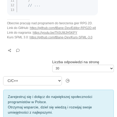
}
// ...
Obecnie pracuję nad programem do tworzenia gier RPG 2D.
Link do GitHub:
https://github.com/tBane-Dev/Editor-RPG2D.git
Link do nagrania:
https://youtu.be/Th5UMJH5KPY
Kurs SFML 3.0:
https://github.com/tBane-Dev/Kurs-SFML-3.0
Liczba odpowiedzi na stronę
Zarejestruj się i dołącz do największej społeczności
programistów w Polsce.
Otrzymaj wsparcie, dziel się wiedzą i rozwijaj swoje
umiejętności z najlepszymi.