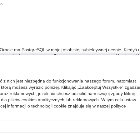
25
o Oracle ma PostgreSQL w mojej osobistej subiektywnej ocenie. Kiedyś 
le i udostępnia to za free dlatego u mnie próg przejścia z Oracle na 
enie znacznie odbiegają od Oracle (składniowo) bo funkcjonalności pr
ć z nich jest niezbędna do funkcjonowania naszego forum, natomiast
 którą możesz wyrazić poniżej. Klikając „Zaakceptuj Wszystkie” zgadza
raz reklamowych, jeżeli nie chcesz udzielić nam swojej zgody kliknij
dla plików cookies analitycznych lub reklamowych. W tym celu ustaw
ej informacji o technologii cookie znajduje się w naszej
polityce
Liczba od