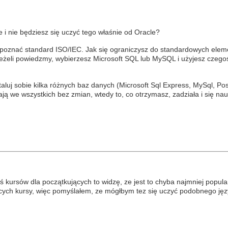
e i nie będziesz się uczyć tego właśnie od Oracle?
 poznać standard ISO/IEC. Jak się ograniczysz do standardowych eleme
jeżeli powiedzmy, wybierzesz Microsoft SQL lub MySQL i użyjesz czego
aluj sobie kilka różnych baz danych (Microsoft Sql Express, MySql, Post
iałają we wszystkich bez zmian, wtedy to, co otrzymasz, zadziała i się n
iś kursów dla początkujących to widzę, ze jest to chyba najmniej popula
cych kursy, więc pomyślałem, ze mógłbym tez się uczyć podobnego jęz