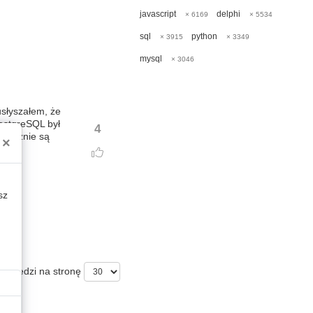
javascript
delphi
× 6169
× 5534
sql
python
× 3915
× 3349
mysql
× 3046
usłyszałem, że
PostgreSQL był
4
zeważnie są
×
sz
powiedzi na stronę