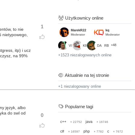
Użytkownicy online
1
ntów, to nie
MarekR22
kq
ś nietypowego,
Moderator
Moderator
+48
VI
K8
DA
RB
gress, itp) i ucz
+1523 niezalogowanych online
auczysz, na 99%
Aktualnie na tej stronie
+1 niezalogowany online
Popularne tagi
ny język, albo
yka do swl od
0
c++
java
× 22752
× 16746
c#
php
c
× 16597
× 7782
× 7672