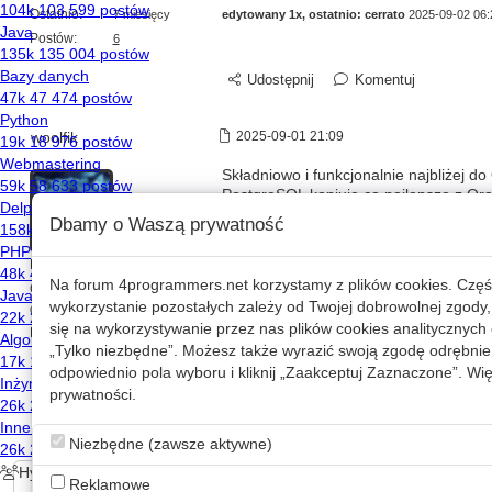
Ostatnio:
7 miesięcy
edytowany 1x, ostatnio:
cerrato
2025-09-02 06:
Postów:
6
Udostępnij
Komentuj
woolfik
2025-09-01 21:09
Składniowo i funkcjonalnie najbliżej d
PostgreSQL kopiuje co najlepsze z Orac
dość niski. MSSQL i MySQL w mojej oc
Dbamy o Waszą prywatność
podobne.
Rejestracja:
prawie 19 lat
Na forum
4programmers.net
korzystamy z plików cookies. Częś
Ostatnio:
około 3
wykorzystanie pozostałych zależy od Twojej dobrowolnej zgody,
godziny
się na wykorzystywanie przez nas plików cookies analitycznych o
Postów:
1619
„Tylko niezbędne”. Możesz także wyrazić swoją zgodę odrębnie 
odpowiednio pola wyboru i kliknij „Zaakceptuj Zaznaczone”. Więc
Udostępnij
Komentuj
prywatności
.
Niezbędne (zawsze aktywne)
Reklamowe