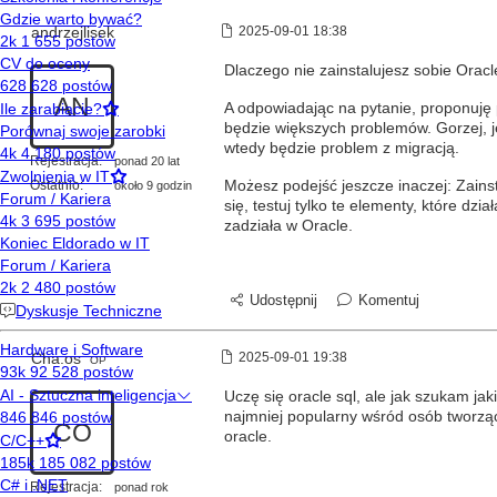
andrzejlisek
2025-09-01 18:38
Dlaczego nie zainstalujesz sobie Oracl
AN
A odpowiadając na pytanie, proponuję
będzie większych problemów. Gorzej, 
wtedy będzie problem z migracją.
Rejestracja:
ponad 20 lat
Ostatnio:
Możesz podejść jeszcze inaczej: Zainst
około 9 godzin
się, testuj tylko te elementy, które dz
zadziała w Oracle.
Udostępnij
Komentuj
Cha.os
2025-09-01 19:38
OP
Uczę się oracle sql, ale jak szukam jak
najmniej popularny wśród osób tworzą
CO
oracle.
Rejestracja:
ponad rok