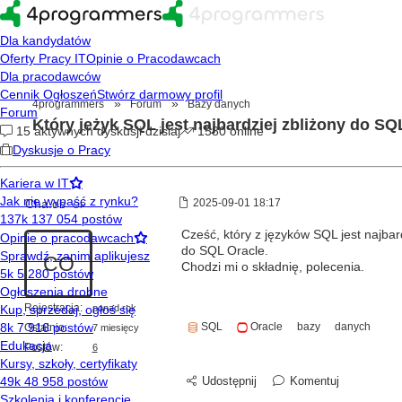
»
»
4programmers
Forum
Bazy danych
Który jeżyk SQL jest najbardziej zbliżony do SQ
Cha.os
2025-09-01 18:17
OP
Cześć, który z języków SQL jest najba
do SQL Oracle.
CO
Chodzi mi o składnię, polecenia.
Rejestracja:
ponad rok
SQL
Oracle
bazy
danych
Ostatnio:
7 miesięcy
Postów:
6
Udostępnij
Komentuj