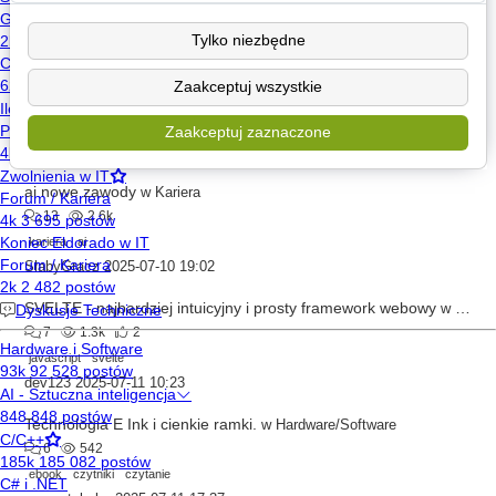
android
xxdakee
2025-07-10 14:00
Tylko niezbędne
Jakich narzędzi AI używacie?
w
Hardware/Software
Zaakceptuj wszystkie
20
2.8k
ai
Zaakceptuj zaznaczone
obscurity
2025-07-10 15:15
ai nowe zawody
w
Kariera
13
2.6k
kariera
ai
SłabyGracz
2025-07-10 19:02
SVELTE - najbardziej intuicyjny i prosty framework webowy
w
JavaS
7
1.3k
2
javascript
svelte
dev123
2025-07-11 10:23
Technologia E Ink i cienkie ramki.
w
Hardware/Software
6
542
ebook
czytniki
czytanie