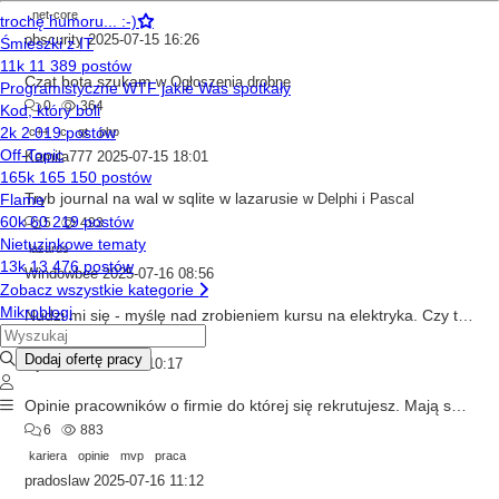
.net-core
obscurity
2025-07-15 16:26
Czat bota szukam
w
Ogłoszenia drobne
0
364
c++
c
qt
php
Kamila777
2025-07-15 18:01
Tryb journal na wal w sqlite w lazarusie
w
Delphi i Pascal
5
493
lazarus
Windowbee
2025-07-16 08:56
Nudzi mi się - myślę nad zrobieniem kursu na elektryka. Czy to ma sens?
11
4.1k
Mjuzik
2025-07-16 10:17
Opinie pracowników o firmie do której się rekrutujesz. Mają sens?
6
883
kariera
opinie
mvp
praca
pradoslaw
2025-07-16 11:12