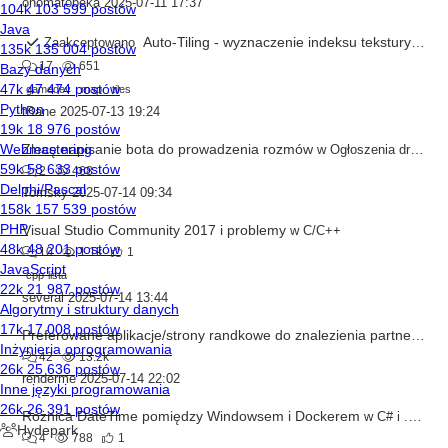
onomatobeka
2025-07-11 17:37
Auto-Tiling - wyznaczenie indeksu tekstury
Zaakceptowano
w
Ga
17
651
gamedev
map
tiles
tBane
2025-07-13 19:24
Zlecę napisanie bota do prowadzenia rozmów
w
Ogłoszenia drobne
2
468
Tomsky
2025-07-14 09:34
Visual Studio Community 2017 i problemy
w
C/C++
10
1.1k
1
cpp-lista
several
2025-07-14 13:44
Preferowane aplikacje/strony randkowe do znalezienia partnera/partnerki
42
13.2k
renderme
2025-07-14 22:02
Różnica DateTime pomiędzy Windowsem i Dockerem
w
C# i .NET
4
788
1