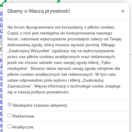
×
Dbamy o Waszą prywatność
Na forum
4programmers.net
korzystamy z plików cookies.
4p
Część z nich jest niezbędna do funkcjonowania naszego
Forum
forum, natomiast wykorzystanie pozostałych zależy od Twojej
dobrowolnej zgody, którą możesz wyrazić poniżej. Klikając
„Zaakceptuj Wszystkie” zgadzasz się na wykorzystywanie
przez nas plików cookies analitycznych oraz reklamowych,
Kategorie
Wszystkie
jeżeli nie chcesz udzielić nam swojej zgody kliknij „Tylko
niezbędne”. Możesz także wyrazić swoją zgodę odrębnie dla
Szok kulturowy po rozpoczęciu pracy w branży — czysty kod vs szybkie prototypowanie
plików cookies analitycznych lub reklamowych. W tym celu
ustaw odpowiednio pola wyboru i kliknij „Zaakceptuj
25
4.6k
Zaznaczone”. Więcej informacji o technologii cookie znajduje
dev123
2025-07-10 11:05
się w naszej
polityce prywatności
.
Zlecę zakodowanie szablonu: HTML/WP
w
Ogłoszenia drobne
1
326
Niezbędne (zawsze aktywne)
pradoslaw
2025-07-10 11:35
Reklamowe
gdzie znaleźć brakujacy plik do zbudowania projektu
w
Java
Analityczne
3
601