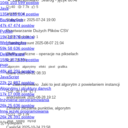
Zaakceptowano
40
7.7k
5
algorytm
ai
SłabyGracz
2025-07-24 19:00
Przetwarzanie Dużych Plików CSV
22
3.0k
1
_flamingAccount
2025-08-07 21:04
Efekty graficzne - operacje na pikselach
6
804
algorytm
algorytmy
efekt
pixel
grafika
tBane
2025-08-22 08:33
Jaki to jest algorytm z powielaniem instancji
Zaakceptowano
6
1.1k
1
andrzejlisek
2025-08-28 19:12
Zmiana zliczania punktów, algorytm
11
1.2k
java
spring
mysql
Capils54
2025-10-24 23:58