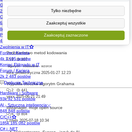
26
2.3k
Tylko niezbędne
lion137
2024-12-05 14:55
Tworzenie kwadratnego labiryntu - różne podejścia dla różnych wyników
Zaakceptuj wszystkie
7
965
2
Zaakceptuj zaznaczone
algorytmy
Czitels
2025-01-07 10:53
Podobieństwo metod kodowania
9
907
algorytm
kodowanie
wzorce
loza_prowizoryczna
2025-01-27 12:23
Wypukła otoczka algorytm Grahama
2
441
yexx
2025-06-21 21:49
IdManager, moje open source
6
804
Czitels
2025-07-18 10:34
Svarog - język do AI