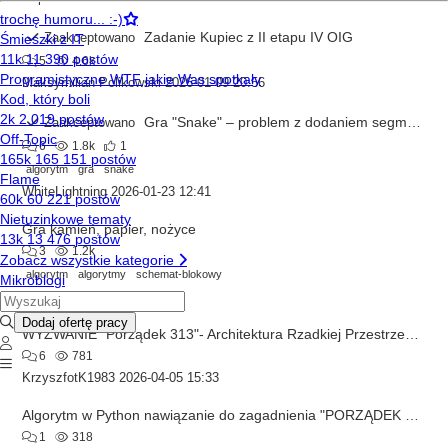
Zadanie Kupiec z II etapu IV OIG
Zaakceptowano
5
4.6k
Maksymilian Polikowski
2026-01-09 20:56
Gra "Snake" – problem z dodaniem segmentu po zebraniu punktu
Zaakceptowano
6
1.8k
1
algorytm
gra
snake
WhiteLightning
2026-01-23 12:41
Gra kamień, papier, nożyce
3
1.2k
algorytm
algorytmy
schemat-blokowy
formatcpp
2026-02-28 16:24
WYZWANIE "Porządek 313"- Architektura Rzadkiej Przestrzeni- ZAPRASZAM DO ŁAMANIA KLUCZA!
6
781
KrzyszfotK1983
2026-04-05 15:33
Algorytm w Python nawiązanie do zagadnienia "PORZĄDEK 313"
1
318