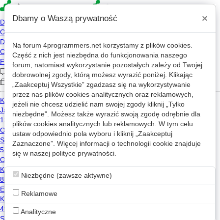
×
Dbamy o Waszą prywatność
Na forum
4programmers.net
korzystamy z plików cookies.
»
4p
Forum
Część z nich jest niezbędna do funkcjonowania naszego
Algorytmy i struktury danych
forum, natomiast wykorzystanie pozostałych zależy od Twojej
dobrowolnej zgody, którą możesz wyrazić poniżej. Klikając
„Zaakceptuj Wszystkie” zgadzasz się na wykorzystywanie
«
1
2
...
143
144
przez nas plików cookies analitycznych oraz reklamowych,
jeżeli nie chcesz udzielić nam swojej zgody kliknij „Tylko
Nowy wątek
niezbędne”. Możesz także wyrazić swoją zgodę odrębnie dla
plików cookies analitycznych lub reklamowych. W tym celu
ustaw odpowiednio pola wyboru i kliknij „Zaakceptuj
Skrypt do szybkiego obstawiania zakładów bukmacherskich na kliknięcie (sockety)
Zaznaczone”. Więcej informacji o technologii cookie znajduje
7
1.6k
się w naszej
polityce prywatności
.
.GodOfCode.
2024-11-01 22:17
Niezbędne (zawsze aktywne)
Co poczytać o K-W bazach danych
6
794
1
Reklamowe
ralf
2024-11-23 13:30
Analityczne
Large Language Models - rekomendowane repozytoria wiedzy oraz praktyczne implementacje i wykorzystywane narzędzia