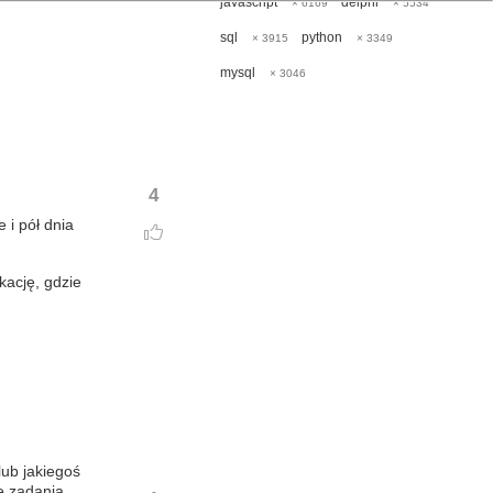
javascript
delphi
× 6169
× 5534
sql
python
× 3915
× 3349
mysql
× 3046
4
 i pół dnia
kację, gdzie
lub jakiegoś
e zadania