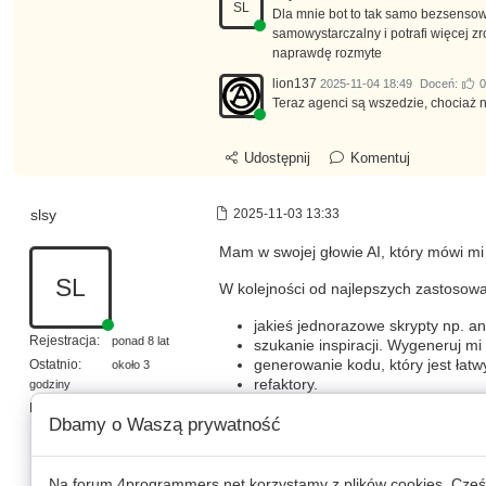
SL
Dla mnie bot to tak samo bezsensowny
samowystarczalny i potrafi więcej z
naprawdę rozmyte
lion137
2025-11-04 18:49
Doceń:
0
Teraz agenci są wszedzie, chociaż n
Udostępnij
Komentuj
slsy
2025-11-03 13:33
Mam w swojej głowie AI, który mówi mi
SL
W kolejności od najlepszych zastosowa
jakieś jednorazowe skrypty np. a
Rejestracja:
ponad 8 lat
szukanie inspiracji. Wygeneruj mi 
Ostatnio:
generowanie kodu, który jest łat
około 3
refaktory.
godziny
mam taki dzień, że wolę robić re
Postów:
1146
Dbamy o Waszą prywatność
cała reszta
Generalnie im więcej czasu zajmuje an
ekspertyzy. Jak cały kod napisze mi AI
Na forum
4programmers.net
korzystamy z plików cookies. Częś