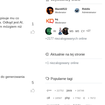
MarekR22
Riddle
Moderator
Administrator
opisuje mu co
kq
. Odkąd jest AI,
Moderator
1
zym mózgiem niż
+27
RI
MS
WS
CY
+2177 niezalogowanych online
Aktualnie na tej stronie
+1 niezalogowany online
ów do generowania
Popularne tagi
5
c++
java
× 22752
× 16746
c#
php
c
× 16597
× 7782
× 7672