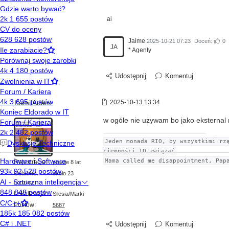
ai
Jaime
2025-10-21 07:23
Doceń:
0
JA
* Agenty
Udostępnij
Komentuj
KamilAdam
2025-10-13 13:34
w ogóle nie używam bo jako eksternal ni
Jeden monada RIO, by wszystkimi rz
ciemności IO związać
Mama called me disappointment, Pap
Rejestracja:
prawie 8 lat
Ostatnio:
około 23
godziny
Lokalizacja:
Silesia/Marki
Postów:
5687
Udostępnij
Komentuj