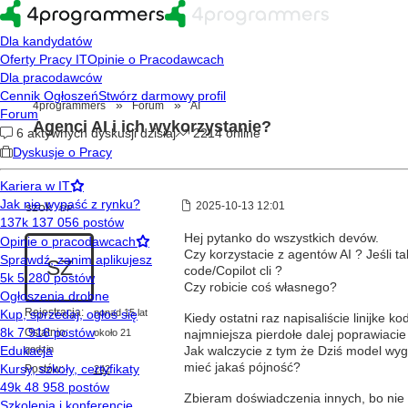
»
»
4programmers
Forum
AI
Agenci AI i ich wykorzystanie?
szok
2025-10-13 12:01
OP
Hej pytanko do wszystkich devów.
Czy korzystacie z agentów AI ? Jeśli t
SZ
code/Copilot cli ?
Czy robicie coś własnego?
Rejestracja:
ponad 15 lat
Kiedy ostatni raz napisaliście linijke 
Ostatnio:
około 21
najmniejsza pierdołe dalej poprawiaci
godzin
Jak walczycie z tym że Dziś model wyg
mieć jakaś pójność?
Postów:
242
Zbieram doświadczenia innych, bo nie 