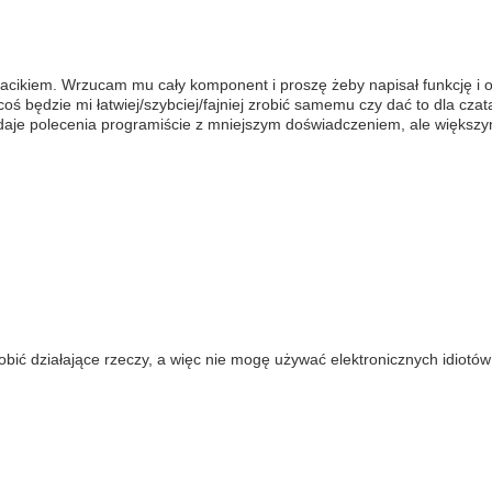
acikiem. Wrzucam mu cały komponent i proszę żeby napisał funkcję i 
oś będzie mi łatwiej/szybciej/fajniej zrobić samemu czy dać to dla czata
 wydaje polecenia programiście z mniejszym doświadczeniem, ale więks
robić działające rzeczy, a więc nie mogę używać elektronicznych idiot