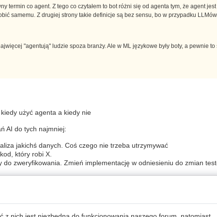
 termin co agent. Z tego co czytałem to bot różni się od agenta tym, że agent jest
robić samemu. Z drugiej strony takie definicje są bez sensu, bo w przypadku LLMów
ajwięcej "agentują" ludzie spoza branży. Ale w ML językowe były boty, a pewnie to 
 kiedy użyć agenta a kiedy nie
ń AI do tych najmniej:
naliza jakichś danych. Coś czego nie trzeba utrzymywać
kod, który robi X.
wy do zweryfikowania. Zmień implementację w odniesieniu do zmian tes
view kodu AI niż pisać go samemu
aliza kodu napisanego przez AI tym gorzej. Do tego dochodzi oczywist
 to mam generalnie mniej kontekstu w główie i zdarza mi się, że patrza
ć z nich jest niezbędna do funkcjonowania naszego forum, natomiast