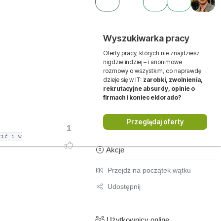
Wyszukiwarka pracy
Oferty pracy, których nie znajdziesz
nigdzie indziej – i anonimowe
rozmowy o wszystkim, co naprawdę
dzieje się w IT:
zarobki, zwolnienia,
rekrutacyjne absurdy, opinie o
firmach i koniec eldorado?
Przeglądaj oferty
1
zić i w
Akcje
Przejdź na początek wątku
Udostępnij
Użytkownicy online