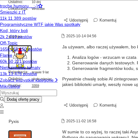
Ostatnio:
10 dni
Lokalizacja:
Wrocław
Udostępnij
Komentuj
piotrpo
2025-10-14 04:56
Ja używam, albo raczej używałem, bo kt
Analiza logów - wrzucam w czata z
Generowanie danych testowych. Prz
Generowanie fragmentów kodu, sz
Rejestracja:
prawie 9 lat
Ostatnio:
Prywatnie chwalę sobie AI zintegrowane
około miesiąc
jakieś biblioteki umarły, weszły nowe
Postów:
3359
Udostępnij
Komentuj
Pyxis
2025-11-02 16:58
W sumie to co wyżej, to raczej taki As
Pythona do narysowania wykresu). Niec