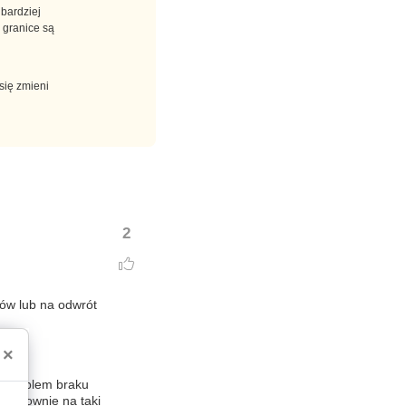
 bardziej
 granice są
się zmieni
2
tów lub na odwrót
×
y problem braku
ć ponownie na taki