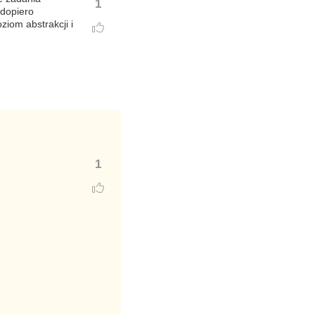
1
 dopiero
ziom abstrakcji i
1