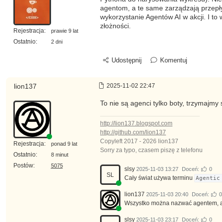
agentom, a te same zarządzają przepły
wykorzystanie Agentów AI w akcji. I to 
złożności.
Rejestracja:
prawie 9 lat
Ostatnio:
2 dni
Udostępnij
Komentuj
lion137
2025-11-02 22:47
To nie są agenci tylko boty, trzymajmy
http://lion137.blogspot.com
http://github.com/lion137
Copyleft 2017 - 2026 lion137
Rejestracja:
ponad 9 lat
Sorry za typo, czasem piszę z telefonu
Ostatnio:
8 minut
Postów:
5075
slsy
2025-11-03 13:27
Doceń:
0
SL
Cały świat używa terminu
Agentic
lion137
2025-11-03 20:40
Doceń:
0
Wszystko można nazwać agentem, al
slsy
2025-11-03 23:17
Doceń:
0