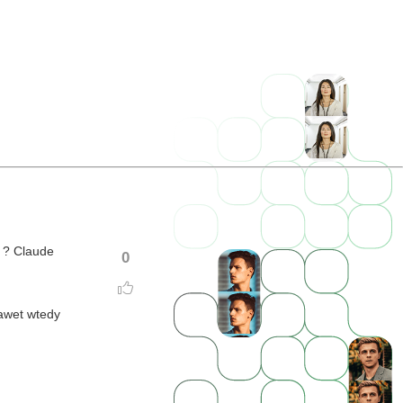
I ? Claude
0
nawet wtedy