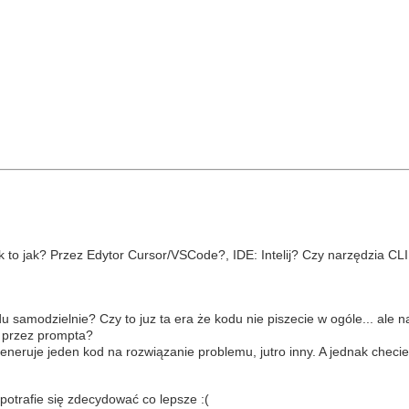
ak to jak? Przez Edytor Cursor/VSCode?, IDE: Intelij? Czy narzędzia CL
kodu samodzielnie? Czy to juz ta era że kodu nie piszecie w ogóle... ale 
e przez prompta?
eneruje jeden kod na rozwiązanie problemu, jutro inny. A jednak checie
potrafie się zdecydować co lepsze :(