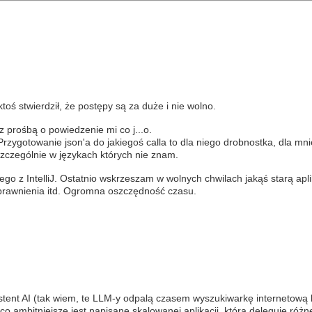
oś stwierdził, że postępy są za duże i nie wolno.
 prośbą o powiedzenie mi co j...o.
ygotowanie json'a do jakiegoś calla to dla niego drobnostka, dla mnie
czególnie w językach których nie znam.
go z IntelliJ. Ostatnio wskrzeszam w wolnych chwilach jakąś starą apli
 uprawnienia itd. Ogromna oszczędność czasu.
ystent AI (tak wiem, te LLM-y odpalą czasem wyszukiwarkę internetową 
o ambitniejsze jest napisane skalowanej aplikacji, która deleguje różn