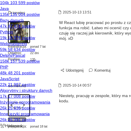
Drzewiec
2025-10-13 13:51
W React lubię pracować po prostu z cz
funkcja ma robić. Łatwo mi ocenić czy c
czuję się raczej jak kierownik, który
mój. xD
Rejestracja:
ponad 7 lat
Ostatnio:
22 dni
Postów:
135
Udostępnij
Komentuj
somekind
2025-10-14 00:57
Niestety, pracuję w zespole, który ma 
kodu.
Moderator
Rejestracja:
ponad 18 lat